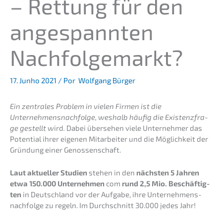
– Rettung für den
angespann­ten
Nachfolgemarkt?
17. Junho 2021
/ Por
Wolfgang Bürger
Ein zentra­les Problem in vielen Firmen ist die
Unternehmens­nachfolge, weshalb häufig die Existenz­fra­
ge gestellt w
ird
.
Dabei überse­hen viele Unter­neh­mer das
Poten­ti­al ihrer eigenen Mitar­bei­ter und die Möglich­keit der
Gründung einer Genossenschaft.
Laut aktuel­ler Studi­en
stehen in den
nächs­ten 5 Jahren
etwa 150.000 Unter­neh­men
com
rund 2,5 Mio. Beschäf­tig­
ten
in Deutsch­land vor der Aufga­be, ihre Unternehmens­
nachfolge zu regeln. Im Durch­schnitt 30.000 jedes Jahr!