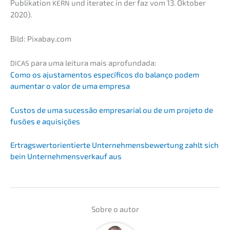
Publi­ka­ti­on
und itera­tec in der faz vom 13. Oktober
KERN
2020).
Bild: Pixabay.com
para uma leitu­ra mais aprofundada:
DICAS
Como os ajusta­ment­os especí­fi­cos do balan­ço podem
aumen­tar o valor de uma empresa
Custos de uma suces­são empre­sa­ri­al ou de um proje­to de
fusões e aquisições
Ertrags­wert­ori­en­tier­te Unter­neh­mens­be­wer­tung zahlt sich
bein Unter­nehmens­verkauf aus
Sobre o autor