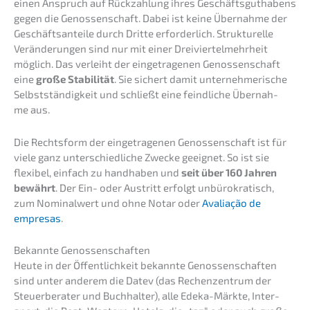
einen Anspruch auf Rückzah­lung ihres Geschäfts­gut­ha­bens
gegen die Genos­sen­schaft. Dabei ist keine Übernah­me der
Geschäfts­an­tei­le durch Dritte erfor­der­lich. Struk­tu­rel­le
Verän­de­run­gen sind nur mit einer Dreivier­tel­mehr­heit
möglich. Das verleiht der einge­tra­ge­nen Genos­sen­schaft
eine
große Stabi­li­tät
. Sie sichert damit unter­neh­me­ri­sche
Selbst­stän­dig­keit und schließt eine feind­li­che Übernah­
me aus.
Die Rechts­form der einge­tra­ge­nen Genos­sen­schaft ist für
viele ganz unter­schied­li­che Zwecke geeig­net. So ist sie
flexi­bel, einfach zu handha­ben und
seit über 160 Jahren
bewährt
. Der Ein- oder Austritt erfolgt unbüro­kra­tisch,
zum Nominal­wert und ohne Notar oder
Avalia­ção de
empre­sas
.
Bekann­te Genossenschaften
Heute in der Öffent­lich­keit bekann­te Genos­sen­schaf­ten
sind unter anderem die Datev (das Rechen­zen­trum der
Steuer­be­ra­ter und Buchhal­ter), alle Edeka-Märkte, Inter­