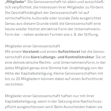
„Mitglie­der“
. Die Genos­sen­schaft ist allein und ausschließ­
lich verpflich­tet, die Inter­es­sen ihrer Mitglie­der zu fördern.
Die Geschäfts­tä­tig­keit der Genos­sen­schaft ist auf
wirtschaft­li­che, kultu­rel­le oder sozia­le Ziele ausge­rich­tet.
Genau aus diesem Grunde stellt die Genos­sen­schaft eine
heute wieder höchst attrak­ti­ve Form der Unter­neh­mens­
form dar – neben anderen Formen wie z. B. der Stiftung.
Mitglie­der einer Genossenschaft
Mit einem
Vorstand
und einem
Aufsichts­rat
hat die Genos­
sen­schaft eine
klare Leitungs- und Kontroll­struk­tur
. Sie ist
eine demokra­ti­sche Rechts- und Unter­neh­mens­form, in der
jedes Mitglied genau eine Stimme hat. Unabhän­gig von der
Höhe der Kapital­be­tei­li­gung. Kleine Genos­sen­schaf­ten mit
bis zu 20 Mitglie­dern können dabei auf einen Aufsichts­rat
verzichten.
Mitglie­der einer Genos­sen­schaft haften nur mit ihrer
Kapital­be­tei­li­gung, wenn in der Satzung eine Nachschuss­
pflicht ausge­schlos­sen wird. Beim Ausschei­den haben sie