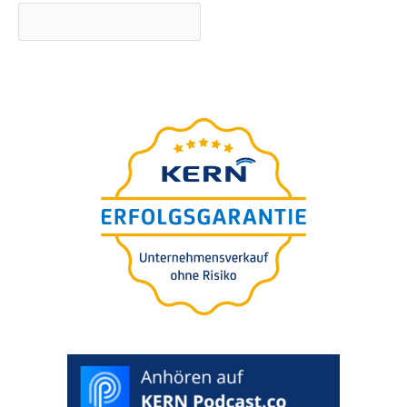
O
guia defini­tivo
para a
suces­são da sua empresa