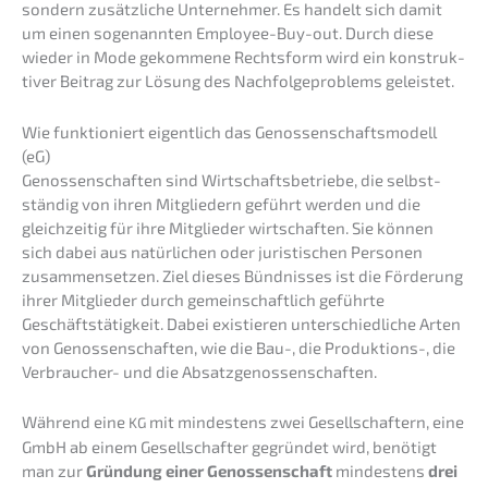
sondern zusätz­li­che Unter­neh­mer. Es handelt sich damit
um einen sogenann­ten Employee-Buy-out. Durch diese
wieder in Mode gekom­me­ne Rechts­form wird ein konstruk­
ti­ver Beitrag zur Lösung des Nachfol­ge­pro­blems geleistet.
Wie funktio­niert eigent­lich das Genos­sen­schafts­mo­dell
(eG)
Genos­sen­schaf­ten sind Wirtschafts­be­trie­be, die selbst­
stän­dig von ihren Mitglie­dern geführt werden und die
gleich­zei­tig für ihre Mitglie­der wirtschaf­ten. Sie können
sich dabei aus natür­li­chen oder juris­ti­schen Perso­nen
zusam­men­set­zen. Ziel dieses Bündnis­ses ist die Förde­rung
ihrer Mitglie­der durch gemein­schaft­lich geführ­te
Geschäfts­tä­tig­keit. Dabei existie­ren unter­schied­li­che Arten
von Genos­sen­schaf­ten, wie die Bau-, die Produk­ti­ons-, die
Verbrau­cher- und die Absatzgenossenschaften.
Während eine
mit mindes­tens zwei Gesell­schaf­tern, eine
KG
GmbH ab einem Gesell­schaf­ter gegrün­det wird, benötigt
man zur
Gründung
einer Genos­sen­schaft
mindes­tens
drei