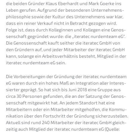
die beiden Gründer Klaus Eberhardt und Mark Goerke ins
Leben gerufen. Aufgrund der beson­de­ren Unter­neh­mens­
phi­lo­so­phie sowie der Kultur des Unter­neh­mens war klar,
dass ein reiner Verkauf nicht in Betracht gezogen wird.
Folge ist, dass durch Kolle­gin­nen und Kolle­gen eine Genos­
sen­schaft gegrün­det wurde: die „itera­tec nurdem­team eG“.
Die Genos­sen­schaft kauft seither die itera­tec GmbH von
den Gründern auf, und jeder Mitar­bei­ter der itera­tec GmbH
kann, solan­ge ein Arbeits­ver­hält­nis besteht, Mitglied in der
itera­tec nurdem­team eG sein.
Die Vorbe­rei­tun­gen der Gründung der itera­tec nurdem­team
eG waren durch ein hohes Maß an Integra­ti­on aller Inter­es­
sier­ter geprägt. So hat sich bis Juni 2018 eine Gruppe aus
circa 30 Perso­nen gefun­den, die an der Satzung der Genos­
sen­schaft mitge­wirkt hat. An jedem Stand­ort hat eine
Mitar­bei­tern oder ein Mitar­bei­ter mitge­hol­fen, die Kommu­
ni­ka­ti­on über den Fortschritt der Gründung sicher­zu­stel­len.
Aktuell sind rund 240 Mitar­bei­ter der itera­tec GmbH gleich­
zei­tig auch Mitglied der itera­tec nurdem­team eG (Quelle: