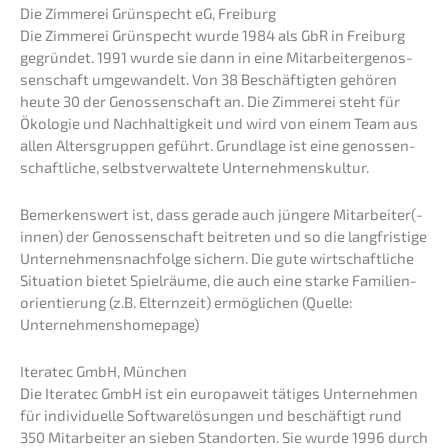
Die Zimme­rei Grünspecht eG, Freiburg
Die Zimme­rei Grünspecht wurde 1984 als GbR in Freiburg
gegrün­det. 1991 wurde sie dann in eine Mitar­bei­ter­ge­nos­
sen­schaft umgewan­delt. Von 38 Beschäf­tig­ten gehören
heute 30 der Genos­sen­schaft an. Die Zimme­rei steht für
Ökolo­gie und Nachhal­tig­keit und wird von einem Team aus
allen Alters­grup­pen geführt. Grund­la­ge ist eine genos­sen­
schaft­li­che, selbst­ver­wal­te­te Unternehmenskultur.
Bemer­kens­wert ist, dass gerade auch jünge­re Mitarbeiter(-
innen) der Genos­sen­schaft beitre­ten und so die langfris­ti­ge
Unternehmens­nachfolge sichern. Die gute wirtschaft­li­che
Situa­ti­on bietet Spiel­räu­me, die auch eine starke Famili­en­
ori­en­tie­rung (z.B. Eltern­zeit) ermög­li­chen (Quelle:
Unternehmenshomepage)
Itera­tec GmbH, München
Die Itera­tec GmbH ist ein europa­weit tätiges Unter­neh­men
für indivi­du­el­le Software­lö­sun­gen und beschäf­tigt rund
350 Mitar­bei­ter an sieben Stand­or­ten. Sie wurde 1996 durch