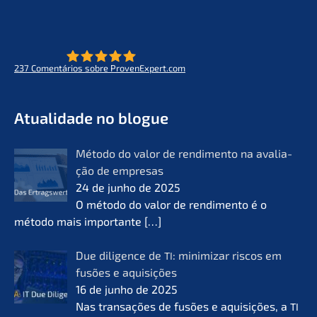
237
Comen­tá­ri­os sobre ProvenExpert.com
- O futuro do lifeworks
KERN
Atual­i­da­de no blogue
Método do valor de rendi­men­to na avalia­
ção de empre­sas
24 de junho de 2025
O método do valor de rendi­men­to é o
método mais importan­te
[…]
Due diligence de
: minimi­zar riscos em
TI
fusões e aquisi­ções
16 de junho de 2025
Nas transa­ções de fusões e aquisi­ções, a
TI