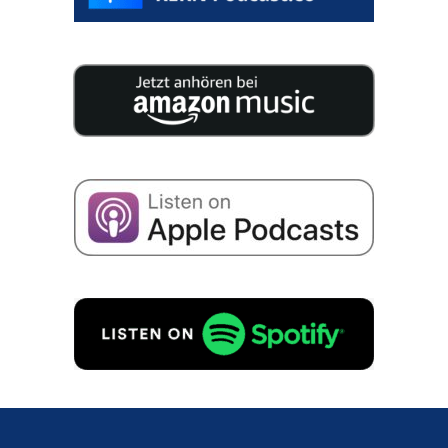
25 especia­lis­tas publi­cam 200 páginas reple­tas de
conhe­ci­men­to para a suces­são da sua empresa.
Concordo com o armaze­na­men­to dos meus
dados para receber e-mails sobre suces­são
empre­sa­ri­al, de acordo com
Políti­ca de priva­ci­da­
de
para.
PEDIDO GRATUITO!