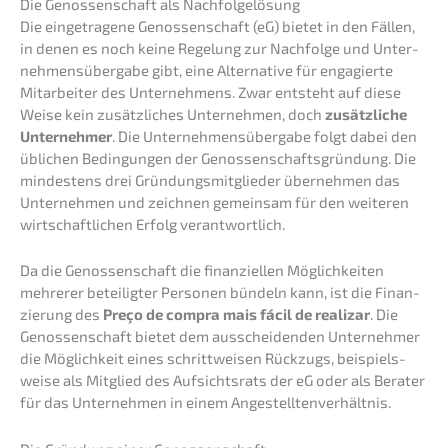
Die Genos­sen­schaft als Nachfolgelösung
Die einge­tra­ge­ne Genos­sen­schaft (eG) bietet in den Fällen,
in denen es noch keine Regelung zur Nachfol­ge und Unter­
neh­mens­über­ga­be gibt, eine Alter­na­ti­ve für engagier­te
Mitar­bei­ter des Unter­neh­mens. Zwar entsteht auf diese
Weise kein zusätz­li­ches Unter­neh­men, doch
zusätz­li­che
Unter­neh­mer
. Die Unter­neh­mens­über­ga­be folgt dabei den
üblichen Bedin­gun­gen der Genos­sen­schafts­grün­dung. Die
mindes­tens drei Gründungs­mit­glie­der überneh­men das
Unter­neh­men und zeich­nen gemein­sam für den weite­ren
wirtschaft­li­chen Erfolg verantwortlich.
Da die Genos­sen­schaft die finan­zi­el­len Möglich­kei­ten
mehre­rer betei­lig­ter Perso­nen bündeln kann, ist die Finan­
zie­rung des
Preço de compra mais fácil de reali­zar
. Die
Genos­sen­schaft bietet dem ausschei­den­den Unter­neh­mer
die Möglich­keit eines schritt­wei­sen Rückzugs, beispiels­
wei­se als Mitglied des Aufsichts­rats der eG oder als Berater
für das Unter­neh­men in einem Angestelltenverhältnis.