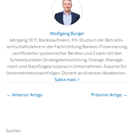
Wolfgang Bürger
Jahrgang 1971, Bankkauf­mann, FH-Studi­um der Betriebs­
wirt­schafts­leh­re in der Fachrich­tung Banken/Finanzierung,
zerti­fi­zier­ter syste­mi­scher Berater und Coach mit den
Schwer­punk­ten Strate­gie­ent­wick­lung, Change-Manage­
ment und Nachfol­ge­pro­zes­se in Unter­neh­men, Exper­te für
Unter­neh­mens­nach­fol­gen. Dozent an diver­sen Akade­mien. .
Saiba mais >
←
Anterior Artigo
Próxi­mo Artigo
→
Suchen