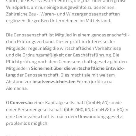
sport, die Best-Western-Hotels, die „taz“ oder auch große
Windparks, um nur einige ausge­wähl­te zu benen­nen.
Zahlrei­che Bau-, Waren- und Winzer­ge­nos­sen­schaf­ten
ergän­zen die großen Unter­neh­men im Mittelstand.
Die Genos­sen­schaft ist Mitglied in einem genos­sen­schaft­li­
chen Prüfungs­ver­band. Dieser prüft im Inter­es­se der
Mitglie­der regel­mä­ßig die wirtschaft­li­chen Verhält­nis­se
und die Ordnungs­mä­ßig­keit der Geschäfts­füh­rung. Die
Pflicht­prü­fung nach dem Genos­sen­schafts­ge­setz gibt den
Mitglie­dern
Sicher­heit über die wirtschaft­li­che Entwick­
lung
der Genos­sen­schaft. Dies macht sie mit weitem
Abstand zur
insol­venz­si­chers­ten
Forma jurídi­ca na
Alemanha.
O
Conver­são
einer Kapital­ge­sell­schaft (GmbH;
) sowie
AG
einer Perso­nen­ge­sell­schaft (GbR,
,
, GmbH
&
Co.
) in
OHG
KG
KG
eine Genos­sen­schaft ist nach dem Umwand­lungs­ge­setz
problem­los möglich.