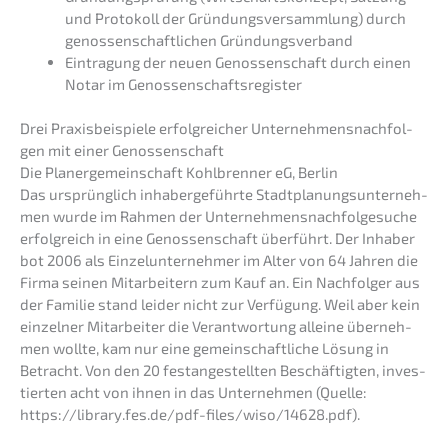
und Proto­koll der Gründungs­ver­samm­lung) durch
genos­sen­schaft­li­chen Gründungsverband
Eintra­gung der neuen Genos­sen­schaft durch einen
Notar im Genossenschaftsregister
Drei Praxis­bei­spie­le erfolg­rei­cher Unter­neh­mens­nach­fol­
gen mit einer Genossenschaft
Die Planer­ge­mein­schaft Kohlbren­ner eG, Berlin
Das ursprüng­lich inhaber­ge­führ­te Stadt­pla­nungs­un­ter­neh­
men wurde im Rahmen der Unter­neh­mens­nach­fol­ge­su­che
erfolg­reich in eine Genos­sen­schaft überführt. Der Inhaber
bot 2006 als Einzel­un­ter­neh­mer im Alter von 64 Jahren die
Firma seinen Mitar­bei­tern zum Kauf an. Ein Nachfol­ger aus
der Familie stand leider nicht zur Verfü­gung. Weil aber kein
einzel­ner Mitar­bei­ter die Verant­wor­tung allei­ne überneh­
men wollte, kam nur eine gemein­schaft­li­che Lösung in
Betracht. Von den 20 festan­ge­stell­ten Beschäf­tig­ten, inves­
tier­ten acht von ihnen in das Unter­neh­men (Quelle:
https://library.fes.de/pdf-files/wiso/14628.pdf).