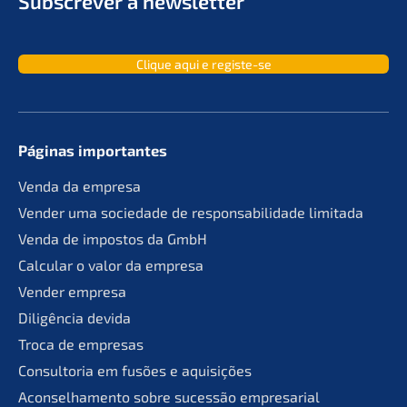
Subscrever a newsletter
Clique aqui e registe-se
Páginas importan­tes
Venda da empresa
Vender uma socie­da­de de responsa­bil­ida­de limitada
Venda de impos­tos da GmbH
Calcu­lar o valor da empresa
Vender empre­sa
Diligên­cia devida
Troca de empresas
Consult­oria em fusões e aquisições
Aconsel­ha­men­to sobre suces­são empresarial