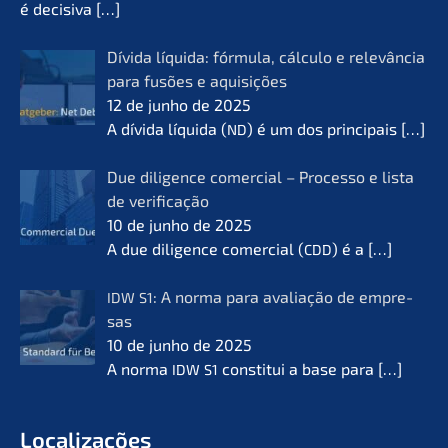
é decisi­va
[…]
Dívida líqui­da: fórmu­la, cálcu­lo e relevân­cia
para fusões e aquisi­ções
12 de junho de 2025
A dívida líqui­da (
) é um dos princi­pais
[…]
ND
Due diligence comer­cial – Proces­so e lista
de verifi­ca­ção
10 de junho de 2025
A due diligence comer­cial (
) é a
[…]
CDD
: A norma para avalia­ção de empre­
IDW
S1
sas
10 de junho de 2025
A norma
consti­tui a base para
[…]
IDW
S1
Locali­za­ções