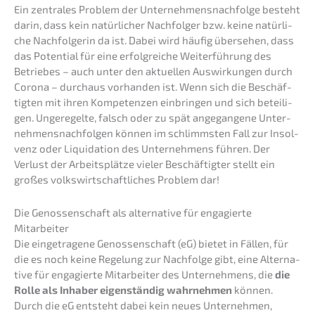
Ein zentra­les Problem der Unternehmens­nachfolge besteht
darin, dass kein natür­li­cher Nachfol­ger bzw. keine natür­li­
che Nachfol­ge­rin da ist. Dabei wird häufig überse­hen, dass
das Poten­ti­al für eine erfolg­rei­che Weiter­füh­rung des
Betrie­bes – auch unter den aktuel­len Auswir­kun­gen durch
Corona – durch­aus vorhan­den ist. Wenn sich die Beschäf­
tig­ten mit ihren Kompe­ten­zen einbrin­gen und sich betei­li­
gen. Ungere­gel­te, falsch oder zu spät angegan­ge­ne Unter­
neh­mens­nach­fol­gen können im schlimms­ten Fall zur Insol­
venz oder Liqui­da­ti­on des Unter­neh­mens führen. Der
Verlust der Arbeits­plät­ze vieler Beschäf­tig­ter stellt ein
großes volks­wirt­schaft­li­ches Problem dar!
Die Genos­sen­schaft als alter­na­ti­ve für engagier­te
Mitarbeiter
Die einge­tra­ge­ne Genos­sen­schaft (eG) bietet in Fällen, für
die es noch keine Regelung zur Nachfol­ge gibt, eine Alter­na­
ti­ve für engagier­te Mitar­bei­ter des Unter­neh­mens, die
die
Rolle als Inhaber eigen­stän­dig wahrneh­men
können.
Durch die eG entsteht dabei kein neues Unter­neh­men,