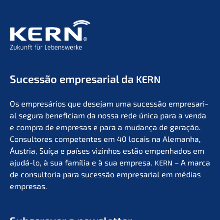
Suces­são empre­sa­ri­al da
KERN
Os empresá­ri­os que desejam uma suces­são empre­sa­ri­
al segura benefi­ci­am da nossa rede única para a venda
e compra de empre­sas e para a mudan­ça de geração.
Consul­to­res compe­ten­tes em 40 locais na Aleman­ha,
Áustria, Suíça e países vizin­hos estão empen­ha­dos em
ajudá-lo, à sua família e à sua empre­sa.
– A marca
KERN
de consult­oria para suces­são empre­sa­ri­al em médias
empresas.