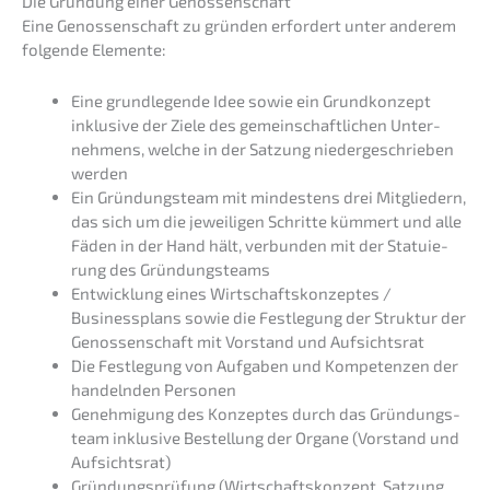
Die Gründung einer Genossenschaft
Eine Genos­sen­schaft zu gründen erfor­dert unter anderem
folgen­de Elemente:
Eine grund­le­gen­de Idee sowie ein Grund­kon­zept
inklu­si­ve der Ziele des gemein­schaft­li­chen Unter­
neh­mens, welche in der Satzung nieder­ge­schrie­ben
werden
Ein Gründungs­team mit mindes­tens drei Mitglie­dern,
das sich um die jewei­li­gen Schrit­te kümmert und alle
Fäden in der Hand hält, verbun­den mit der Statu­ie­
rung des Gründungsteams
Entwick­lung eines Wirtschafts­kon­zep­tes /
Business­plans sowie die Festle­gung der Struk­tur der
Genos­sen­schaft mit Vorstand und Aufsichtsrat
Die Festle­gung von Aufga­ben und Kompe­ten­zen der
handeln­den Personen
Geneh­mi­gung des Konzep­tes durch das Gründungs­
team inklu­si­ve Bestel­lung der Organe (Vorstand und
Aufsichtsrat)
Gründungs­prü­fung (Wirtschafts­kon­zept, Satzung