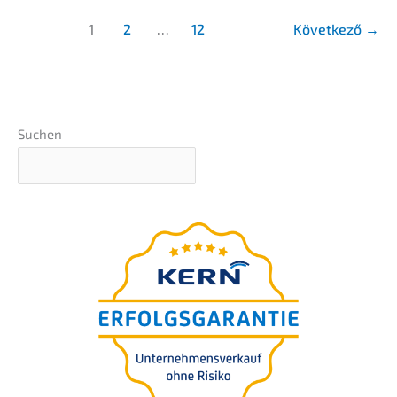
Bauphy­
1
2
…
12
Követ­ke­ző
→
sik
–
Unter­
nehmens­
verkauf
Suchen