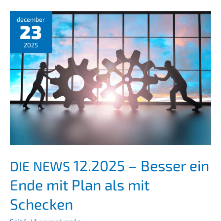
decem­ber
23
2025
12.2025 – Besser ein
DIE
NEWS
Ende mit Plan als mit
Schecken