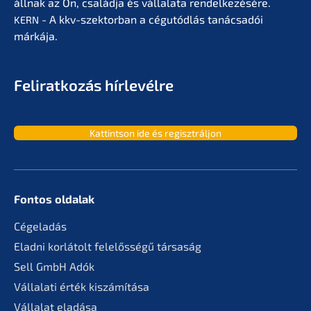
állnak az Ön, család­ja és vállala­ta rendel­ke­zé­sé­re.
- A kkv-szektor­ban a cégutód­lás tanác­sa­dói
KERN
márkája.
Feliratko­zás hírlevélre
Kattint­son ide és regisztráljon
Fontos oldalak
Cégela­dás
Eladni korlá­tolt felelős­sé­gű társaság
Sell GmbH Adók
Vállala­ti érték kiszámítása
Válla­lat eladása