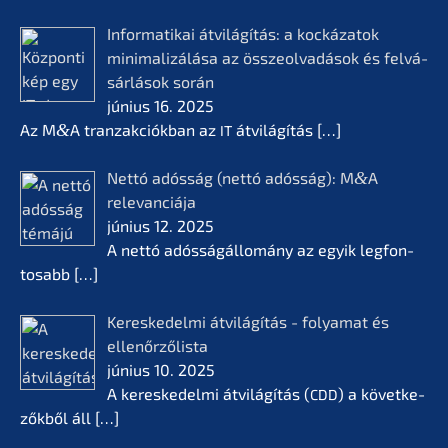
Infor­ma­ti­kai átvilá­gí­tás: a kocká­z­a­tok
minima­li­zá­lá­sa az összeol­va­dá­sok és felvá­
sár­lá­sok során
június 16. 2025
Az M
&
A tranzak­ciók­ban az
átvilá­gí­tás
[…]
IT
Nettó adósság (nettó adósság): M
&
A
relevan­ciá­ja
június 12. 2025
A nettó adóssá­gál­lomá­ny az egyik legfon­
tosabb
[…]
Keres­ke­del­mi átvilá­gí­tás - folyamat és
ellenőr­ző­lis­ta
június 10. 2025
A keres­ke­del­mi átvilá­gí­tás (
) a követ­ke­
CDD
zők­ből áll
[…]