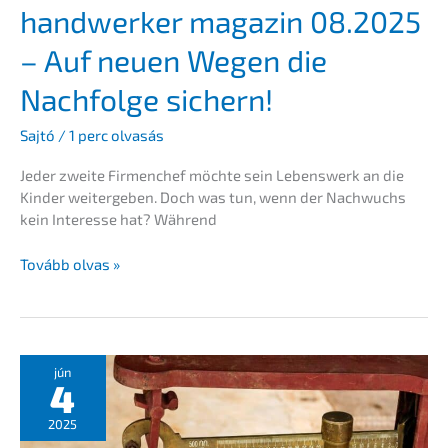
handwer­ker magazin 08.2025
– Auf neuen Wegen die
Nachfol­ge sichern!
Sajtó
/
1 perc olvasás
Jeder zweite Firmen­chef möchte sein Lebens­werk an die
Kinder weiter­ge­ben. Doch was tun, wenn der Nachwuchs
kein Inter­es­se hat? Während
handwer­
Tovább olvas »
ker
magazin
08.2025
–
Auf
jún
4
neuen
Wegen
2025
die