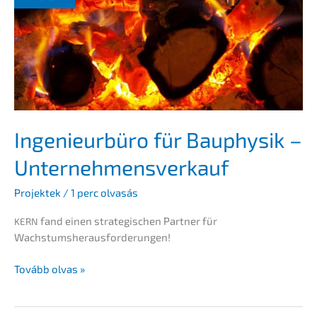
nehmens­
verkauf
Ingenieur­bü­ro für Bauphy­sik –
Unternehmensverkauf
Projek­tek
/
1 perc olvasás
fand einen strate­gi­schen Partner für
KERN
Wachstumsherausforderungen!
Ingenieur­
Tovább olvas »
bü­
ro
für