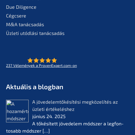
Due Diligence
Cégcse­re
M
&
A tanác­sa­dás
Üzleti utódlá­si tanácsadás
237
Vélemé­ny­ek a ProvenExpert.com-on
- Az életmű­vek jövője
KERN
Aktuá­lis a blogban
A jövedelem­tőké­sí­té­si megkö­ze­lí­tés az
üzleti értékelés­hez
június 24. 2025
A tőkésí­tett jövede­lem módszer a legfon­
tosabb módszer
[…]