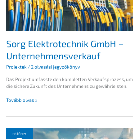
Sorg Elektro­tech­nik GmbH –
Unternehmensverkauf
Projek­tek
/
2 olvasá­si jegyzőkönyv
Das Projekt umfass­te den komplet­ten Verkaufs­pro­zess, um
die siche­re Zukunft des Unter­neh­mens zu gewährleisten.
Sorg
Tovább olvas »
Elektro­
tech­
nik
GmbH
–
október