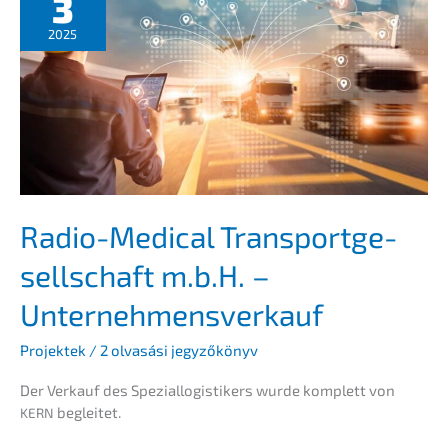
3
Unter­
nehmens­
2025
verkauf
Radio-Medical Trans­port­ge­
sell­schaft m.b.H. –
Unternehmensverkauf
Projek­tek
/
2 olvasá­si jegyzőkönyv
Der Verkauf des Spezi­al­lo­gis­ti­kers wurde komplett von
begleitet.
KERN