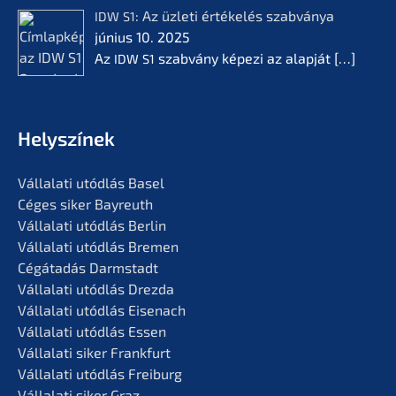
: Az üzleti értékelés szabvá­nya
IDW
S1
június 10. 2025
Az
szabvá­ny képezi az alapját
[…]
IDW
S1
Helyszí­nek
Vállala­ti utódlás Basel
Céges siker Bayreuth
Vállala­ti utódlás Berlin
Vállala­ti utódlás Bremen
Cégáta­dás Darmstadt
Vállala­ti utódlás Drezda
Vállala­ti utódlás Eisenach
Vállala­ti utódlás Essen
Vállala­ti siker Frankfurt
Vállala­ti utódlás Freiburg
Vállala­ti siker Graz