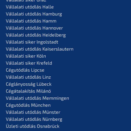
Vállala­ti utódlás Halle
Vállala­ti utódlás Hamburg
Vállala­ti utódlás Hamm
Vállala­ti utódlás Hannover
Vállala­ti utódlás Heidelberg
Vállala­ti siker Ingolstadt
Vállala­ti utódlás Kaiserslautern
Vállala­ti siker Köln
Vállala­ti siker Krefeld
Cégutód­lás Lipcse
Vállala­ti utódlás Linz
Céglá­n­yos­ság Lübeck
Cégátalakí­tás Milánó
Vállala­ti utódlás Memmingen
Cégutód­lás München
Vállala­ti utódlás Münster
Vállala­ti utódlás Nürnberg
Üzleti utódlás Osnabrück