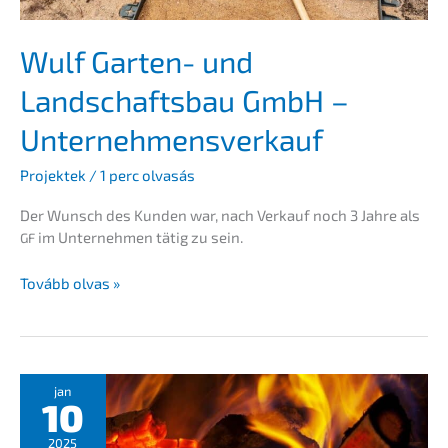
átvételé­
hez?
Wulf Garten- und
Landschafts­bau GmbH –
Unternehmensverkauf
Projek­tek
/
1 perc olvasás
Der Wunsch des Kunden war, nach Verkauf noch 3 Jahre als
im Unter­neh­men tätig zu sein.
GF
Wulf
Tovább olvas »
Garten-
und
Landschafts­
bau
GmbH
jan
10
–
Unter­
2025