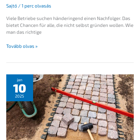
Sajtó
/
1 perc olvasás
Viele Betrie­be suchen hände­rin­gend einen Nachfol­ger. Das
bietet Chancen für alle, die nicht selbst gründen wollen. Wie
man das richtige
Frank­
Tovább olvas »
fur­
ter
Allge­
mei­
ne
jan
10
Zeitung
–
2025
Hogyan
kezdjek
hozzá
egy
válla­
lat