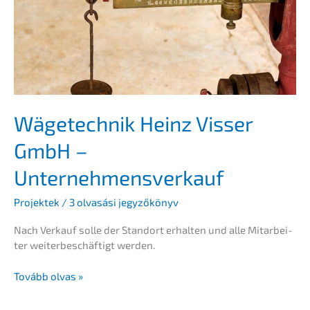
Nachfol­
ge
sichern!
Wägetech­nik Heinz Visser
GmbH –
Unternehmensverkauf
Projek­tek
/
3 olvasá­si jegyzőkönyv
Nach Verkauf solle der Stand­ort erhal­ten und alle Mitar­bei­
ter weiter­be­schäf­tigt werden.
Wägetech­
Tovább olvas »
nik
Heinz