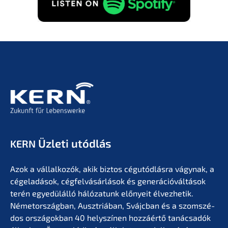
Üzleti utódlás
KERN
Azok a vállal­ko­zók, akik biztos cégutód­lás­ra vágynak, a
cégela­dá­sok, cégfel­vá­sár­lá­sok és generá­ció­vál­tá­sok
terén egyedülál­ló hálóza­tunk előny­eit élvez­he­tik.
Németor­szág­ban, Ausztriá­ban, Svájc­ban és a szomszé­
dos orszá­gok­ban 40 helyszí­nen hozzá­értő tanác­sa­dók