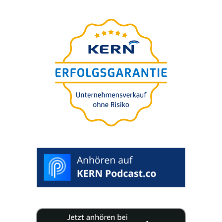
webinar
–präsen­tiert von Nils
FREE
Koerber
Unter­neh­mens-kauf
(M
A) - Selbstän­dig­keit
&
oder Strate­gie für
Wachstum
>
SELECT
DESIRED
DATE