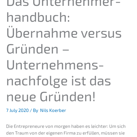
Das Unter­neh­mer­
hand­buch:
Übernah­me versus
Gründen –
Unternehmens­
nachfolge ist das
neue Gründen!
7 July 2020
/ By
Nils Koerber
Die Entre­pre­neu­re von morgen haben es leich­ter: Um sich
den Traum von der eigenen Firma zu erfül­len, müssen sie