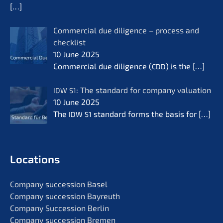
[…]
Commer­cial due diligence – process and
check­list
10 June 2025
Commer­cial due diligence (
) is the
[…]
CDD
: The standard for compa­ny valua­ti­on
IDW
S1
10 June 2025
The
standard forms the basis for
[…]
IDW
S1
Locati­ons
Compa­ny succes­si­on Basel
Compa­ny succes­si­on Bayreuth
Compa­ny Succes­si­on Berlin
Compa­ny succes­si­on Bremen