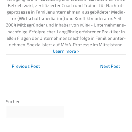
Betriebs­wirt, zerti­fi­zier­ter Coach und Trainer für Nachfol­
ge­pro­zes­se in Famili­en­un­ter­neh­men, ausge­bil­de­ter Media­
tor (Wirtschafts­me­dia­ti­on) und Konflikt­mo­de­ra­tor. Seit
2004 Mitbe­grün­der und Inhaber von
- Unternehmens­
KERN
nachfolge. Erfolg­rei­cher. Langjäh­rig erfah­re­ner Prakti­ker in
allen Fragen der Unternehmens­nachfolge in Famili­en­un­ter­
neh­men. Spezia­li­siert auf M
&
A-Prozesse im Mittel­stand.
Learn more >
←
Previous Post
Next Post
→
Suchen