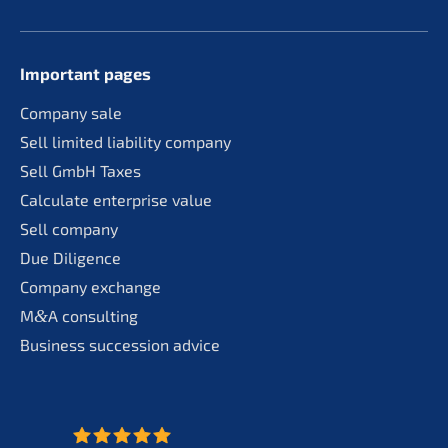
Important pages
Compa­ny sale
Sell limit­ed liabi­li­ty company
Sell GmbH Taxes
Calcu­la­te enter­pri­se value
Sell compa­ny
Due Diligence
Compa­ny exchange
M
&
A consul­ting
Business succes­si­on advice