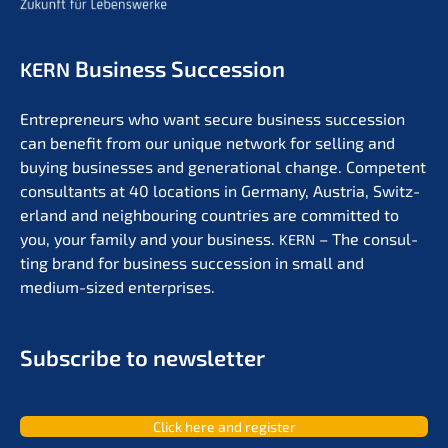
Business Succession
KERN
Entre­pre­neurs who want secure business succes­si­on
can benefit from our unique network for selling and
buying businesses and genera­tio­nal change. Compe­tent
consul­tants at 40 locati­ons in Germa­ny, Austria, Switz­
er­land and neigh­bou­ring count­ries are commit­ted to
you, your family and your business.
– The consul­
KERN
ting brand for business succes­si­on in small and
medium-sized enterprises.
Subscri­be to newsletter
Click here and register