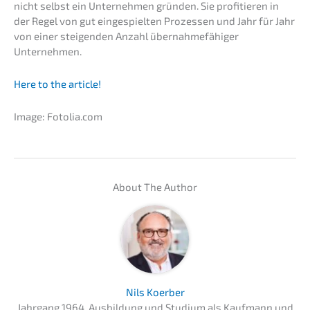
nicht selbst ein Unter­neh­men gründen. Sie profi­tie­ren in
der Regel von gut einge­spiel­ten Prozes­sen und Jahr für Jahr
von einer steigen­den Anzahl übernah­me­fä­hi­ger
Unternehmen.
Here to the article!
Image: Fotolia.com
About The Author
Nils Koerber
Jahrgang 1964, Ausbil­dung und Studi­um als Kaufmann und