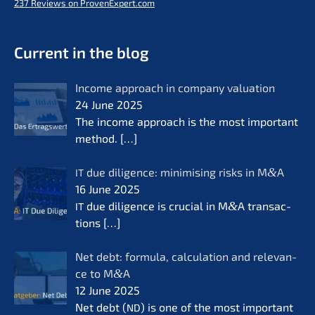
237
Reviews on ProvenExpert.com
- Future for lifeworks
KERN
Current in the blog
Income approach in compa­ny valua­ti­on
24 June 2025
The income approach is the most important
method.
[…]
due diligence: minimi­sing risks in M
&
A
IT
16 June 2025
due diligence is crucial in M
&
A transac­
IT
tions
[…]
Net debt: formu­la, calcu­la­ti­on and relevan­
ce to M
&
A
12 June 2025
Net debt (
) is one of the most important
ND