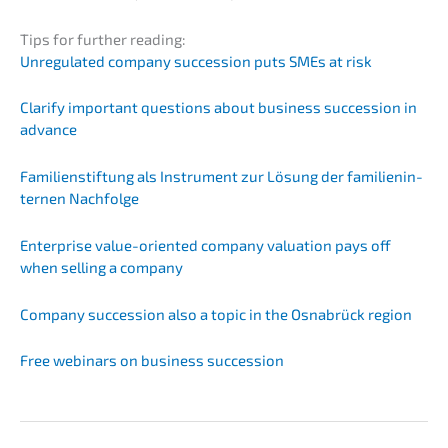
Tips for further reading:
Unregu­la­ted compa­ny succes­si­on puts SMEs at risk
Clari­fy important questi­ons about business succes­si­on in
advance
Famili­en­stif­tung als Instru­ment zur Lösung der famili­en­in­
ter­nen Nachfolge
Enter­pri­se value-orien­ted compa­ny valua­ti­on pays off
when selling a company
Compa­ny succes­si­on also a topic in the Osnabrück region
Free webinars on business succession