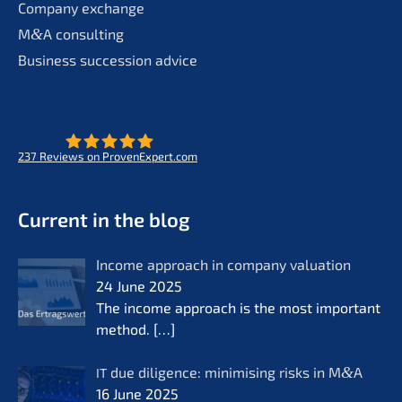
Compa­ny exchange
M
&
A consul­ting
Business succes­si­on advice
237
Reviews on ProvenExpert.com
- Future for lifeworks
KERN
Current in the blog
Income approach in compa­ny valua­ti­on
24 June 2025
The income approach is the most important
method.
[…]
due diligence: minimi­sing risks in M
&
A
IT
16 June 2025