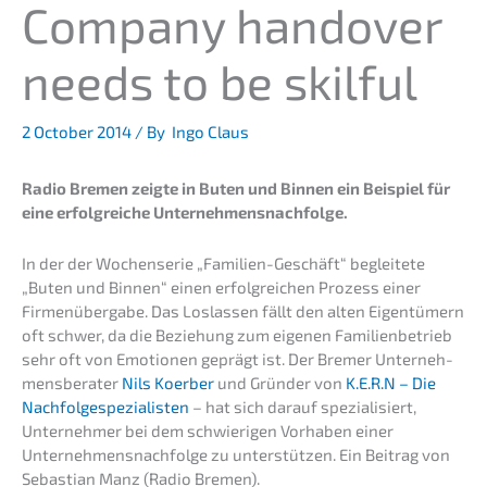
Compa­ny hando­ver
needs to be skilful
2 October 2014
/ By
Ingo Claus
Radio Bremen zeigte in Buten und Binnen ein Beispiel für
eine erfolg­rei­che Unternehmensnachfolge.
In der der Wochen­se­rie „Famili­en-Geschäft“ beglei­te­te
„Buten und Binnen“ einen erfolg­rei­chen Prozess einer
Firmen­über­ga­be. Das Loslas­sen fällt den alten Eigen­tü­mern
oft schwer, da die Bezie­hung zum eigenen Famili­en­be­trieb
sehr oft von Emotio­nen geprägt ist. Der Bremer Unter­neh­
mens­be­ra­ter
Nils Koerber
und Gründer von
K.E.R.N – Die
Nachfolge­spezialisten
– hat sich darauf spezia­li­siert,
Unter­neh­mer bei dem schwie­ri­gen Vorha­ben einer
Unternehmens­nachfolge zu unter­stüt­zen. Ein Beitrag von
Sebas­ti­an Manz (Radio Bremen).