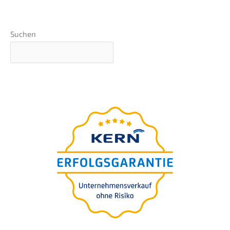
Suchen
Unter­neh­mens-wert-
Einschät­zung in 5 Minuten
Für Sie
free of charge.
100% confi­
den­ti­al. Evalua­ti­on included.
>
START
RATING