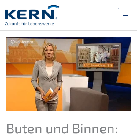
Skip
to
main
content
men
Buten und Binnen: