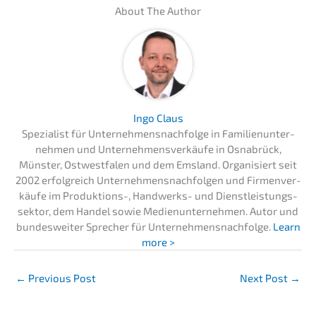
About The Author
Ingo Claus
Spezia­list für Unternehmens­nachfolge in Famili­en­un­ter­
neh­men und Unter­neh­mens­ver­käu­fe in Osnabrück,
Münster, Ostwest­fa­len und dem Emsland. Organi­siert seit
2002 erfolg­reich Unter­neh­mens­nach­fol­gen und Firmen­ver­
käu­fe im Produk­ti­ons-, Handwerks- und Dienst­leis­tungs­
sek­tor, dem Handel sowie Medien­un­ter­neh­men. Autor und
bundes­wei­ter Sprecher für Unternehmens­nachfolge.
Learn
more >
←
Previous Post
Next Post
→