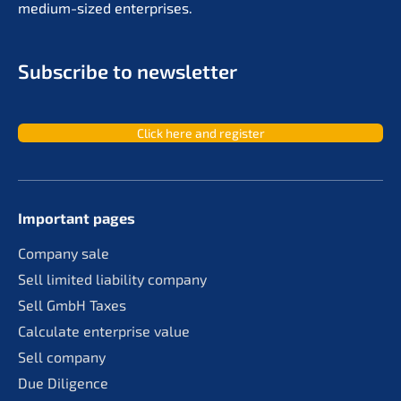
medium-sized enterprises.
Subscri­be to newsletter
Click here and register
Important pages
Compa­ny sale
Sell limit­ed liabi­li­ty company
Sell GmbH Taxes
Calcu­la­te enter­pri­se value
Sell compa­ny
Due Diligence