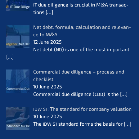
due diligence is crucial in M
&
A transac­
IT
tions
[…]
Net debt: formu­la, calcu­la­ti­on and relevan­
ce to M
&
A
12 June 2025
Net debt (
) is one of the most important
ND
[…]
Commer­cial due diligence – process and
check­list
10 June 2025
Commer­cial due diligence (
) is the
[…]
CDD
: The standard for compa­ny valua­ti­on
IDW
S1
10 June 2025
The
standard forms the basis for
[…]
IDW
S1