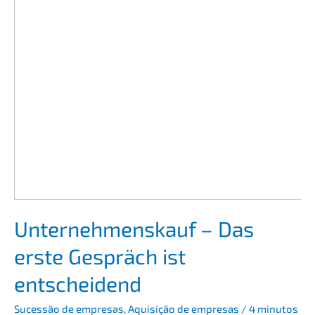
Unter­nehmens­kauf – Das
erste Gespräch ist
entscheidend
Suces­são de empre­sas
,
Aquisi­ção de empre­sas
/
4 minutos