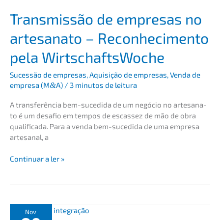
Trans­mis­são de empre­sas no
artesa­na­to – Recon­he­ci­men­to
pela WirtschaftsWoche
Suces­são de empre­sas
,
Aquisi­ção de empre­sas
,
Venda de
empre­sa (M
&
A)
/
3 minutos de leitura
A trans­ferên­cia bem-sucedi­da de um negócio no artesa­na­
to é um desafio em tempos de escas­sez de mão de obra
quali­fi­ca­da. Para a venda bem-sucedi­da de uma empre­sa
artes­a­nal, a
Trans­
Conti­nu­ar a ler »
mis­
são
de
empre­
sas
Nov