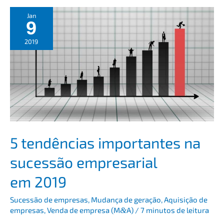
Jan
9
2019
5 tendên­ci­as importan­tes na
suces­são empre­sa­ri­al
em 2019
Suces­são de empre­sas
,
Mudan­ça de geração
,
Aquisi­ção de
empre­sas
,
Venda de empre­sa (M
&
A)
/
7 minutos de leitura