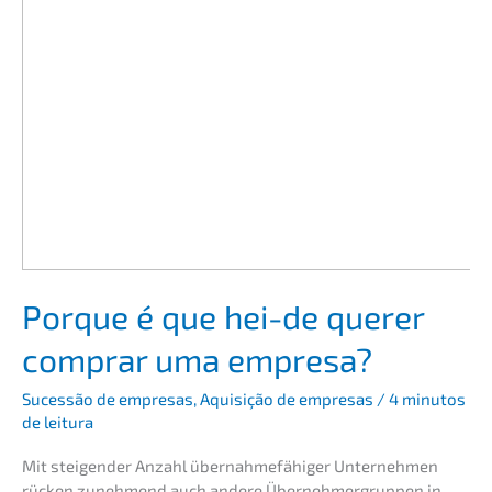
Porque é que hei-de querer
comprar uma empresa?
Suces­são de empre­sas
,
Aquisi­ção de empre­sas
/
4 minutos
de leitura
Mit steigen­der Anzahl übernah­me­fä­hi­ger Unter­neh­men
rücken zuneh­mend auch andere Überneh­mer­grup­pen in