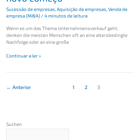
Suces­são de empre­sas
,
Aquisi­ção de empre­sas
,
Venda de
empre­sa (M
&
A)
/
4 minutos de leitura
Wenn es um das Thema Unter­nehmens­verkauf geht,
denken die meisten Menschen oft an eine alters­be­ding­te
Nachfol­ge oder an eine große
A
Conti­nu­ar a ler »
venda
da
empre­
sa
←
Anterior
1
2
3
como
um
novo
começo
Suchen