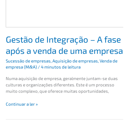
Gestão de Integra­ção – A fase
após a venda de uma empresa
Suces­são de empre­sas
,
Aquisi­ção de empre­sas
,
Venda de
empre­sa (M
&
A)
/
4 minutos de leitura
Numa aquisi­ção de empre­sa, geral­men­te juntam-se duas
culturas e organi­za­ções diferen­tes. Este é um proces­so
muito complexo, que oferece muitas oportunidades,
Gestão
Conti­nu­ar a ler »
de
Integra­
ção
–