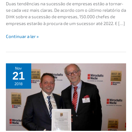
Duas tendên­ci­as na suces­são de empre­sas estão a tornar-
se cada vez mais claras. De acordo com o último relatório da
sobre a suces­são de empre­sas, 150.000 chefes de
DIHK
empre­sas estarão à procu­ra de um suces­sor até 2022. E […]
5
Conti­nu­ar a ler »
tendên­
ci­
as
importan­
tes
Nov
21
na
suces­
2018
são
empre­
sa­
ri­
al
em
2019