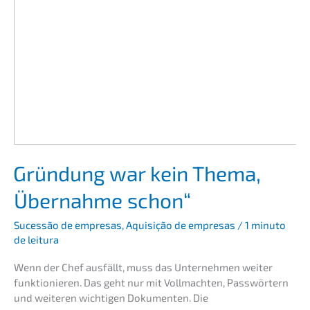
„
Gründung war kein Thema,
Übernah­me schon“
Suces­são de empre­sas
,
Aquisi­ção de empre­sas
/
1 minuto
de leitura
Wenn der Chef ausfällt, muss das Unter­neh­men weiter
funktio­nie­ren. Das geht nur mit Vollmach­ten, Passwör­tern
und weite­ren wichti­gen Dokumen­ten. Die