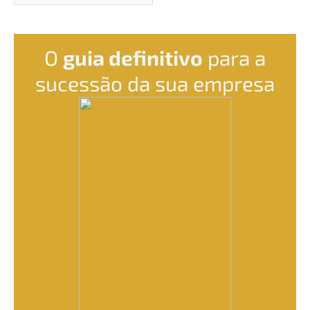
O
guia defini­tivo
para a
suces­são da sua empresa