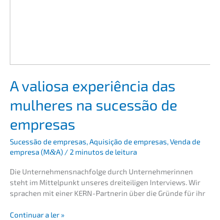
A valio­sa experiên­cia das
mulhe­res na suces­são de
empresas
Suces­são de empre­sas
,
Aquisi­ção de empre­sas
,
Venda de
empre­sa (M
&
A)
/
2 minutos de leitura
Die Unternehmens­nachfolge durch Unter­neh­me­rin­nen
steht im Mittel­punkt unseres dreitei­li­gen Inter­views. Wir
sprachen mit einer KERN-Partne­rin über die Gründe für ihr
A
Conti­nu­ar a ler »