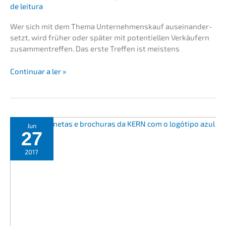
de leitura
Wer sich mit dem Thema Unter­nehmens­kauf ausein­an­der­
setzt, wird früher oder später mit poten­ti­el­len Verkäu­fern
zusam­men­tref­fen. Das erste Treffen ist meistens
Unter­
Conti­nu­ar a ler »
nehmens­
kauf
–
Das
erste
Jun
27
Gespräch
ist
2017
entschei­
dend