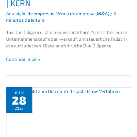
|
KERN
Aquisi­ção de empre­sas
,
Venda de empre­sa (M
&
A)
/
5
minutos de leitura
Tax Due Diligence ist ein unver­zicht­ba­rer Schritt bei jedem
Unter­nehmens­kauf oder -verkauf, um steuer­li­che Fallstri­
cke aufzu­de­cken. Diese ausführ­li­che Due Diligence
Tax
Conti­nu­ar a ler »
Due
Diligence:
Steuer­
ri­
si­
maio
28
ken
bei
2025
M
&
A
vermei­
den
|