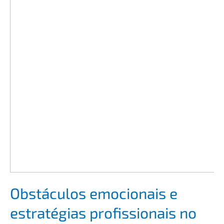
Obstá­cu­los emocio­nais e
estra­té­gi­as profi­s­sio­nais no