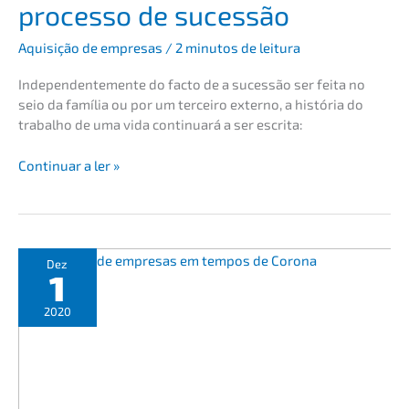
proces­so de sucessão
Aquisi­ção de empre­sas
/
2 minutos de leitura
Indepen­den­te­men­te do facto de a suces­são ser feita no
seio da família ou por um terce­i­ro exter­no, a história do
trabal­ho de uma vida conti­nu­ará a ser escrita:
Obstá­
Conti­nu­ar a ler »
cu­
los
emocio­
nais
e
Dez
1
estra­
té­
2020
gi­
as
profi­
s­
sio­