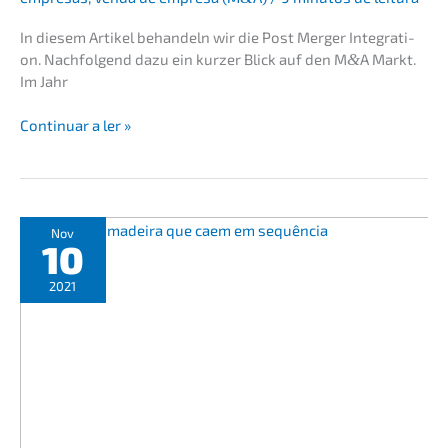
In diesem Artikel behan­deln wir die Post Merger Integra­ti­
on. Nachfol­gend dazu ein kurzer Blick auf den M
&
A Markt.
Im Jahr
Integra­
Conti­nu­ar a ler »
ção
pós-
fusão
Nov
10
2021