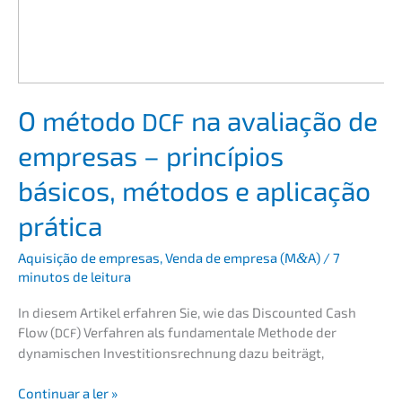
O método
na avalia­ção de
DCF
empre­sas – princí­pi­os
básicos, métodos e aplica­ção
prática
Aquisi­ção de empre­sas
,
Venda de empre­sa (M
&
A)
/
7
minutos de leitura
In diesem Artikel erfah­ren Sie, wie das Discoun­ted Cash
Flow (
) Verfah­ren als funda­men­ta­le Metho­de der
DCF
dynami­schen Inves­ti­ti­ons­rech­nung dazu beiträgt,
O
Conti­nu­ar a ler »