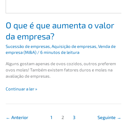
O que é que aumen­ta o valor
da empresa?
Suces­são de empre­sas
,
Aquisi­ção de empre­sas
,
Venda de
empre­sa (M
&
A)
/
6 minutos de leitura
Alguns gostam apenas de ovos cozidos, outros prefe­rem
ovos moles! Também existem fatores duros e moles na
avalia­ção de empresas.
O
Conti­nu­ar a ler »
que
é
que
aumen­
←
Anterior
1
2
3
Seguin­te
→
ta
o