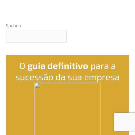
valor
da
empre­
Suchen
sa?
O
guia defini­tivo
para a
suces­são da sua empresa