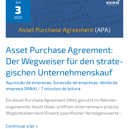
Histo­
Jun
3
rie,
Berech­
2025
nung
und
aktuel­
le
Relevanz
Asset Purcha­se Agree­ment:
Der Wegwei­ser für den strate­
gi­schen Unternehmenskauf
Aquisi­ção de empre­sas
,
Suces­são de empre­sas
,
Venda de
empre­sa (M
&
A)
/
7 minutos de leitura
Ein Asset Purcha­se Agree­ment (
), genutzt im Rahmen
APA
sogenann­ter Asset Deals, eröff­net Unter­neh­mern präzi­se
Möglich­kei­ten beim Erwerb spezi­fi­scher Vermögenswerte –
Asset
Conti­nu­ar a ler »