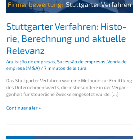
Stutt­gar­ter Verfah­ren: Histo­
rie, Berech­nung und aktuel­le
Relevanz
Aquisi­ção de empre­sas
,
Suces­são de empre­sas
,
Venda de
empre­sa (M
&
A)
/
7 minutos de leitura
Das Stutt­gar­ter Verfah­ren war eine Metho­de zur Ermitt­lung
des Unter­neh­mens­werts, die insbe­son­de­re in der Vergan­
gen­heit für steuer­li­che Zwecke einge­setzt wurde. […]
Stutt­
Conti­nu­ar a ler »
gar­
ter
Verfah­
ren: