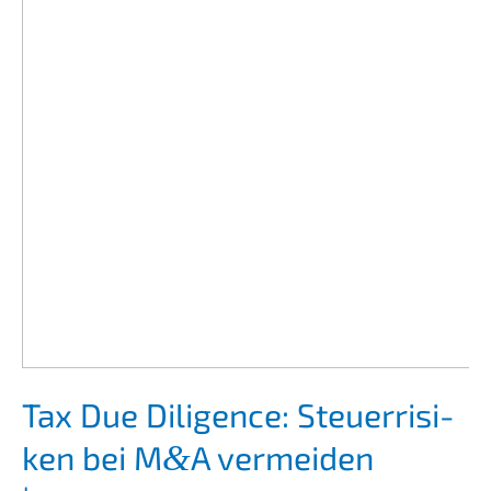
Tax Due Diligence: Steuer­ri­si­
ken bei M
A vermei­den
&