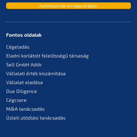
Kattint­son ide és regisztráljon
Fontos oldalak
Cégela­dás
Eladni korlá­tolt felelős­sé­gű társaság
Sell GmbH Adók
Vállala­ti érték kiszámítása
Válla­lat eladása
Due Diligence
Cégcse­re
M
&
A tanác­sa­dás
Üzleti utódlá­si tanácsadás