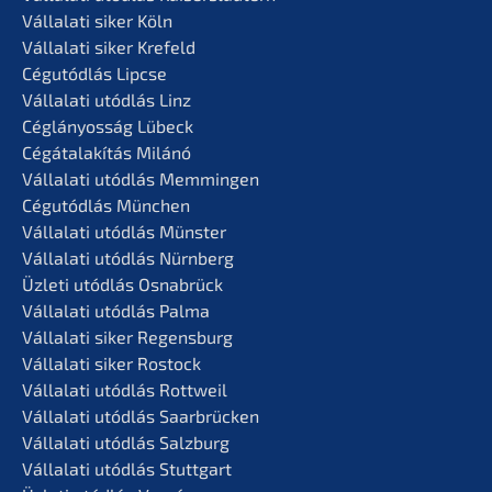
Vállala­ti siker Köln
Vállala­ti siker Krefeld
Cégutód­lás Lipcse
Vállala­ti utódlás Linz
Céglá­n­yos­ság Lübeck
Cégátalakí­tás Milánó
Vállala­ti utódlás Memmingen
Cégutód­lás München
Vállala­ti utódlás Münster
Vállala­ti utódlás Nürnberg
Üzleti utódlás Osnabrück
Vállala­ti utódlás Palma
Vállala­ti siker Regensburg
Vállala­ti siker Rostock
Vállala­ti utódlás Rottweil
Vállala­ti utódlás Saarbrücken
Vállala­ti utódlás Salzburg
Vállala­ti utódlás Stuttgart