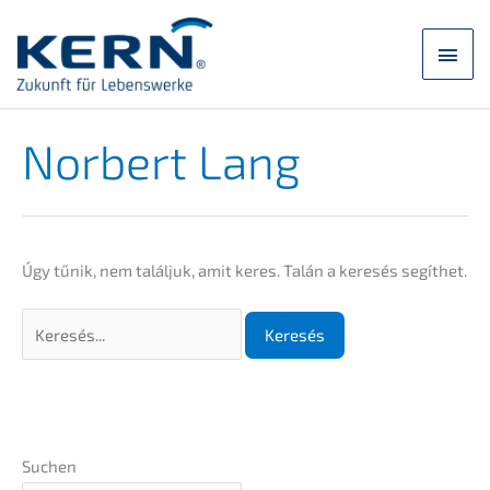
Ugrás
a
Főm
tartalomra
Norbert Lang
Úgy tűnik, nem talál­juk, amit keres. Talán a keresés segíthet.
Keresés:
Suchen