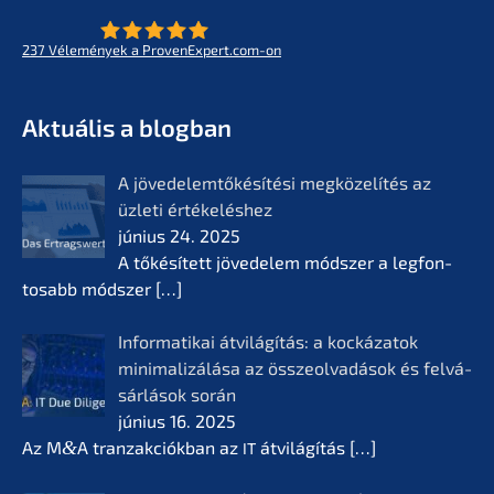
237
Vélemé­ny­ek a ProvenExpert.com-on
- Az életmű­vek jövője
KERN
Aktuá­lis a blogban
A jövedelem­tőké­sí­té­si megkö­ze­lí­tés az
üzleti értékelés­hez
június 24. 2025
A tőkésí­tett jövede­lem módszer a legfon­
tosabb módszer
[…]
Infor­ma­ti­kai átvilá­gí­tás: a kocká­z­a­tok
minima­li­zá­lá­sa az összeol­va­dá­sok és felvá­
sár­lá­sok során
június 16. 2025
Az M
&
A tranzak­ciók­ban az
átvilá­gí­tás
[…]
IT