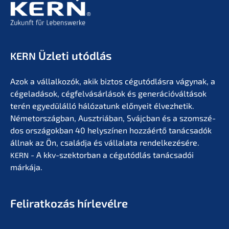
Üzleti utódlás
KERN
Azok a vállal­ko­zók, akik biztos cégutód­lás­ra vágynak, a
cégela­dá­sok, cégfel­vá­sár­lá­sok és generá­ció­vál­tá­sok
terén egyedülál­ló hálóza­tunk előny­eit élvez­he­tik.
Németor­szág­ban, Ausztriá­ban, Svájc­ban és a szomszé­
dos orszá­gok­ban 40 helyszí­nen hozzá­értő tanác­sa­dók
állnak az Ön, család­ja és vállala­ta rendel­ke­zé­sé­re.
- A kkv-szektor­ban a cégutód­lás tanác­sa­dói
KERN
márkája.
Feliratko­zás hírlevélre