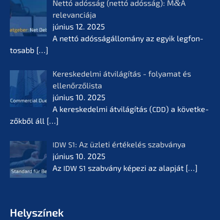
Nettó adósság (nettó adósság): M
&
A
relevan­ciá­ja
június 12. 2025
A nettó adóssá­gál­lomá­ny az egyik legfon­
tosabb
[…]
Keres­ke­del­mi átvilá­gí­tás - folyamat és
ellenőr­ző­lis­ta
június 10. 2025
A keres­ke­del­mi átvilá­gí­tás (
) a követ­ke­
CDD
zők­ből áll
[…]
: Az üzleti értékelés szabvá­nya
IDW
S1
június 10. 2025
Az
szabvá­ny képezi az alapját
[…]
IDW
S1
Helyszí­nek