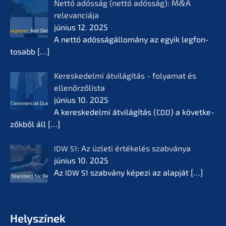
Nettó adósság (nettó adósság): M
&
A
relevan­ciá­ja
június 12. 2025
A nettó adóssá­gál­lomá­ny az egyik legfon­
tosabb
[…]
Keres­ke­del­mi átvilá­gí­tás - folyamat és
ellenőr­ző­lis­ta
június 10. 2025
A keres­ke­del­mi átvilá­gí­tás (
) a követ­ke­
CDD
zők­ből áll
[…]
: Az üzleti értékelés szabvá­nya
IDW
S1
június 10. 2025
Az
szabvá­ny képezi az alapját
[…]
IDW
S1
Helyszí­nek