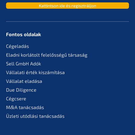
Kattint­son ide és regisztráljon
Fontos oldalak
Cégela­dás
Eladni korlá­tolt felelős­sé­gű társaság
Sell GmbH Adók
Vállala­ti érték kiszámítása
Válla­lat eladása
Due Diligence
Cégcse­re
M
&
A tanác­sa­dás
Üzleti utódlá­si tanácsadás