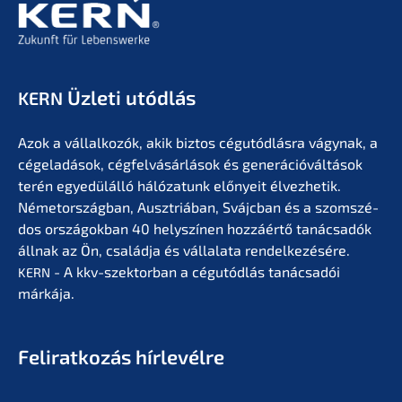
Üzleti utódlás
KERN
Azok a vállal­ko­zók, akik biztos cégutód­lás­ra vágynak, a
cégela­dá­sok, cégfel­vá­sár­lá­sok és generá­ció­vál­tá­sok
terén egyedülál­ló hálóza­tunk előny­eit élvez­he­tik.
Németor­szág­ban, Ausztriá­ban, Svájc­ban és a szomszé­
dos orszá­gok­ban 40 helyszí­nen hozzá­értő tanác­sa­dók
állnak az Ön, család­ja és vállala­ta rendel­ke­zé­sé­re.
- A kkv-szektor­ban a cégutód­lás tanác­sa­dói
KERN
márkája.
Feliratko­zás hírlevélre