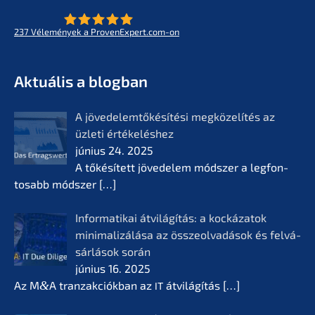
237
Vélemé­ny­ek a ProvenExpert.com-on
- Az életmű­vek jövője
KERN
Aktuá­lis a blogban
A jövedelem­tőké­sí­té­si megkö­ze­lí­tés az
üzleti értékelés­hez
június 24. 2025
A tőkésí­tett jövede­lem módszer a legfon­
tosabb módszer
[…]
Infor­ma­ti­kai átvilá­gí­tás: a kocká­z­a­tok
minima­li­zá­lá­sa az összeol­va­dá­sok és felvá­
sár­lá­sok során
június 16. 2025
Az M
&
A tranzak­ciók­ban az
átvilá­gí­tás
[…]
IT