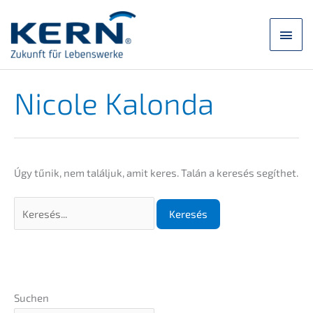
Ugrás
a
Főm
tartalomra
Nicole Kalon­da
Úgy tűnik, nem talál­juk, amit keres. Talán a keresés segíthet.
Keresés:
Suchen