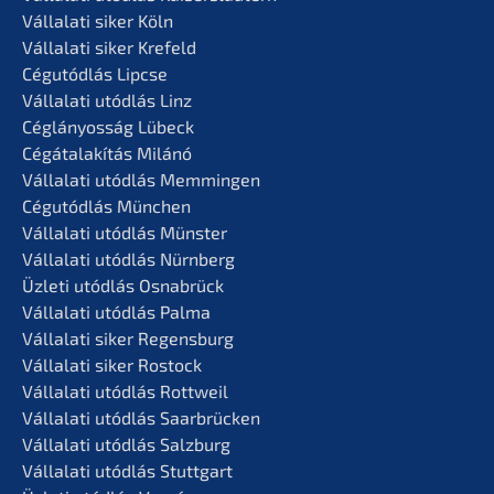
Vállala­ti siker Köln
Vállala­ti siker Krefeld
Cégutód­lás Lipcse
Vállala­ti utódlás Linz
Céglá­n­yos­ság Lübeck
Cégátalakí­tás Milánó
Vállala­ti utódlás Memmingen
Cégutód­lás München
Vállala­ti utódlás Münster
Vállala­ti utódlás Nürnberg
Üzleti utódlás Osnabrück
Vállala­ti utódlás Palma
Vállala­ti siker Regensburg
Vállala­ti siker Rostock
Vállala­ti utódlás Rottweil
Vállala­ti utódlás Saarbrücken
Vállala­ti utódlás Salzburg
Vállala­ti utódlás Stuttgart