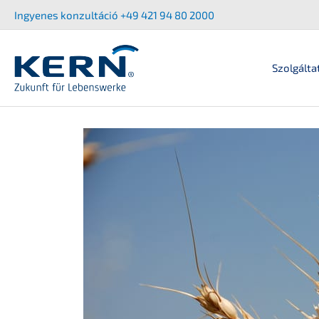
Ugrás
Ingyenes konzul­tá­ció +49 421 94 80 2000
a
tartalomra
Szolgálta