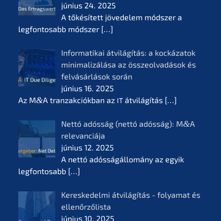
június 24. 2025
A tőkésí­tett jövede­lem módszer a
legfon­tosabb módszer
[…]
Infor­ma­ti­kai átvilá­gí­tás: a kocká­z­a­tok
minima­li­zá­lá­sa az összeol­va­dá­sok és
felvá­sár­lá­sok során
június 16. 2025
Az M
&
A tranzak­ciók­ban az
átvilá­gí­tás
[…]
IT
Nettó adósság (nettó adósság): M
&
A
relevan­ciá­ja
június 12. 2025
A nettó adóssá­gál­lomá­ny az egyik
legfon­tosabb
[…]
Keres­ke­del­mi átvilá­gí­tás - folyamat és
ellenőr­ző­lis­ta
június 10. 2025