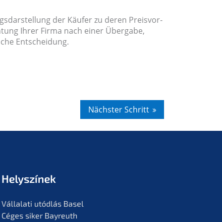
ngs­dar­stel­lung der Käufer zu deren Preis­vor­
h­tung Ihrer Firma nach einer Überga­be,
li­che Entscheidung.
Nächs­ter Schritt
Helyszí­nek
Vállala­ti utódlás Basel
Céges siker Bayreuth