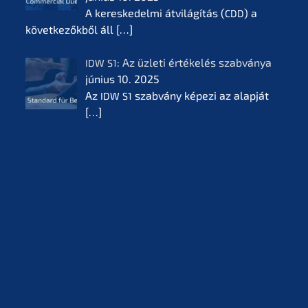
A keres­ke­del­mi átvilá­gí­tás (
) a
CDD
követ­ke­zők­ből áll
[…]
: Az üzleti értékelés szabvá­nya
IDW
S1
június 10. 2025
Az
szabvá­ny képezi az alapját
IDW
S1
[…]