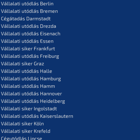
Vállala­ti utódlás Berlin
Vállala­ti utódlás Bremen
Cégáta­dás Darmstadt
Vállala­ti utódlás Drezda
Vállala­ti utódlás Eisenach
Vállala­ti utódlás Essen
Vállala­ti siker Frankfurt
Vállala­ti utódlás Freiburg
Vállala­ti siker Graz
Vállala­ti utódlás Halle
Vállala­ti utódlás Hamburg
Vállala­ti utódlás Hamm
Vállala­ti utódlás Hannover
Vállala­ti utódlás Heidelberg
Vállala­ti siker Ingolstadt
Vállala­ti utódlás Kaiserslautern
Vállala­ti siker Köln
Vállala­ti siker Krefeld
Cégutód­lás Lipcse