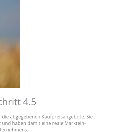
hritt 4.5
er die abgege­be­nen Kaufpreis­an­ge­bo­te. Sie
lt und haben damit eine reale Markt­ein­
nternehmens.