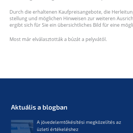
Durch die erhal­te­nen Kaufpreis­an­ge­bo­te, die Herlei­tu
stel­lung und mögli­chen Hinwei­sen zur weite­ren Ausric
ergibt sich für Sie ein übersicht­li­ches Bild für eine mög
Most már elválasz­tot­ták a búzát a pelyvától.
Aktuá­lis a blogban
A jövedelem­tőké­sí­té­si megkö­ze­lí­tés az
üzleti értékelés­hez