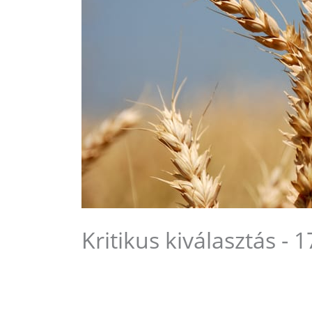
Kriti­kus kiválasz­tás -
1