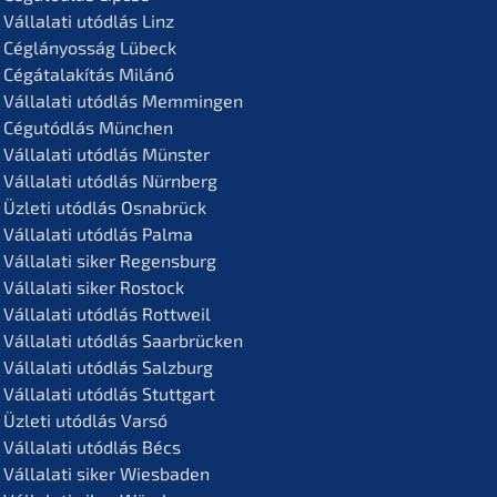
Vállala­ti utódlás Linz
Céglá­n­yos­ság Lübeck
Cégátalakí­tás Milánó
Vállala­ti utódlás Memmingen
Cégutód­lás München
Vállala­ti utódlás Münster
Vállala­ti utódlás Nürnberg
Üzleti utódlás Osnabrück
Vállala­ti utódlás Palma
Vállala­ti siker Regensburg
Vállala­ti siker Rostock
Vállala­ti utódlás Rottweil
Vállala­ti utódlás Saarbrücken
Vállala­ti utódlás Salzburg
Vállala­ti utódlás Stuttgart
Üzleti utódlás Varsó
Vállala­ti utódlás Bécs
Vállala­ti siker Wiesbaden