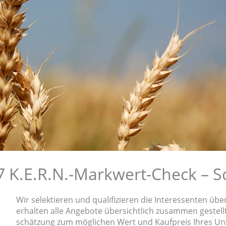
7 K.E.R.N.-Markwert-Check – Sc
Wir selek­tie­ren und quali­fi­zie­ren die Inter­es­sen­ten üb
erhal­ten alle Angebo­te übersicht­lich zusam­men gestel
schät­zung zum mögli­chen Wert und Kaufpreis Ihres U