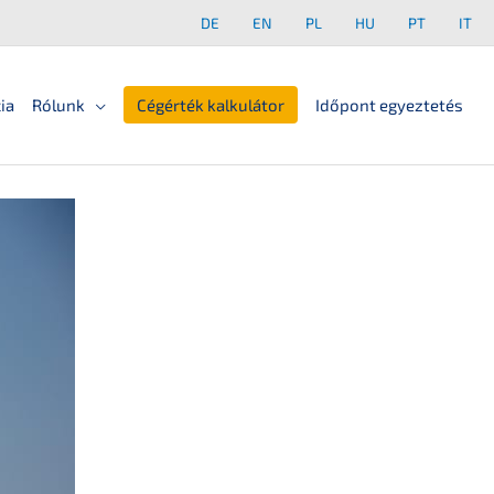
DE
EN
PL
HU
PT
IT
ia
Rólunk
Cégérték kalkulátor
Időpont egyeztetés