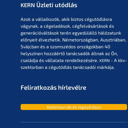
Üzleti utódlás
KERN
Azok a vállal­ko­zók, akik biztos cégutód­lás­ra
vágynak, a cégela­dá­sok, cégfel­vá­sár­lá­sok és
generá­ció­vál­tá­sok terén egyedülál­ló hálóza­tunk
előny­eit élvez­he­tik. Németor­szág­ban, Ausztriá­ban,
Svájc­ban és a szomszé­dos orszá­gok­ban 40
helyszí­nen hozzá­értő tanác­sa­dók állnak az Ön,
család­ja és vállala­ta rendel­ke­zé­sé­re.
- A kkv-
KERN
szektor­ban a cégutód­lás tanác­sa­dói márkája.
Feliratko­zás hírlevélre
Kattint­son ide és regisztráljon