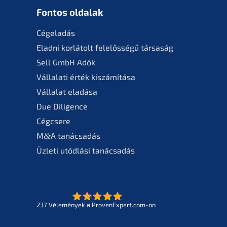
Fontos oldalak
Cégela­dás
Eladni korlá­tolt felelős­sé­gű társaság
Sell GmbH Adók
Vállala­ti érték kiszámítása
Válla­lat eladása
Due Diligence
Cégcse­re
M
&
A tanác­sa­dás
Üzleti utódlá­si tanácsadás
237
Vélemé­ny­ek a ProvenExpert.com-on
- Az életmű­vek jövője