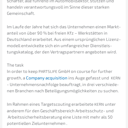
schaf­ter, alle führend im Automo­bil­sek­tor, stützen und
handeln verant­wor­tungs­voll im Sinne dieser starken
Gemeinschaft.
Im Laufe der Jahre hat sich das Unter­neh­men einen Markt­
an­teil von über 90 % bei freien Kfz – Werkstät­ten in
Deutsch­land erarbei­tet. Aus einem ursprüng­li­chen Lizenz­
mo­dell entwi­ckel­te sich ein umfang­rei­cher Dienst­leis­
tungs­ka­ta­log, der den Vertrags­part­nern angebo­ten wird.
The task
In order to keep
GmbH on course for further
PARTSLIFE
growth, a
Compa­ny acqui­si­ti­on
ins Auge gefasst und
KERN
- Unternehmens­nachfolge beauf­tragt, in drei verschie­de­
nen Branchen nach Betei­li­gungs­mög­lich­kei­ten zu suchen.
Im Rahmen eines Targetscou­ting erarbei­te­te
unter
KERN
anderem für den Geschäfts­be­reich Arbeits­schutz- und
Arbeits­si­cher­heits­be­ra­tung eine Liste mit mehr als 50
poten­ti­el­len Zielunternehmen .