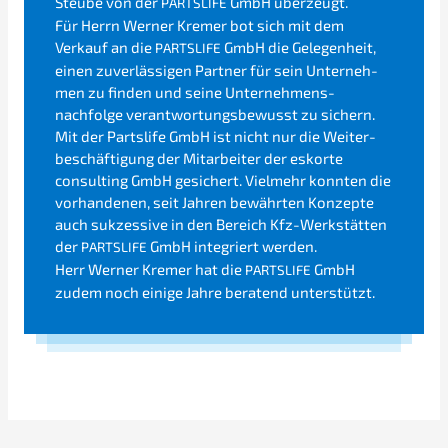
Steube von der
GmbH überzeugt.
PARTSLIFE
Für Herrn Werner Kremer bot sich mit dem
Verkauf an die
GmbH die Gelegen­heit,
PARTSLIFE
einen zuver­läs­si­gen Partner für sein Unter­neh­
men zu finden und seine Unternehmens­
nachfolge verant­wor­tungs­be­wusst zu sichern.
Mit der Parts­li­fe GmbH ist nicht nur die Weiter­
be­schäf­ti­gung der Mitar­bei­ter der eskor­te
consul­ting GmbH gesichert. Vielmehr konnten die
vorhan­de­nen, seit Jahren bewähr­ten Konzep­te
auch sukzes­si­ve in den Bereich Kfz-Werkstät­ten
der
GmbH integriert werden.
PARTSLIFE
Herr Werner Kremer hat die
GmbH
PARTSLIFE
zudem noch einige Jahre beratend unterstützt.