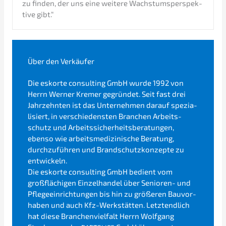
zu finden, der uns eine weite­re Wachs­tums­per­spek­
ti­ve gibt.“
Über den Verkäufer
Die eskor­te consul­ting GmbH wurde 1992 von
Herrn Werner Kremer gegrün­det. Seit fast drei
Jahrzehn­ten ist das Unter­neh­men darauf spezia­
li­siert, in verschie­dens­ten Branchen Arbeits­
schutz und Arbeits­si­cher­heits­be­ra­tun­gen,
ebenso wie arbeits­me­di­zi­ni­sche Beratung,
durch­zu­füh­ren und Brand­schutz­kon­zep­te zu
entwickeln.
Die eskor­te consul­ting GmbH bedient vom
großflä­chi­gen Einzel­han­del über Senio­ren- und
Pflege­ein­rich­tun­gen bis hin zu größe­ren Bauvor­
ha­ben und auch Kfz-Werkstät­ten. Letzt­end­lich
hat diese Branchen­viel­falt Herrn Wolfgang