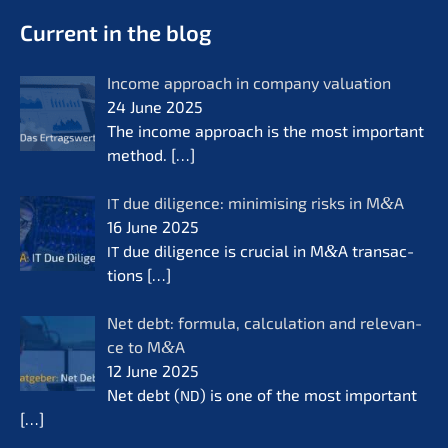
- Future for lifeworks
KERN
Current in the blog
Income approach in compa­ny valua­ti­on
24 June 2025
The income approach is the most important
method.
[…]
due diligence: minimi­sing risks in M
&
A
IT
16 June 2025
due diligence is crucial in M
&
A transac­
IT
tions
[…]
Net debt: formu­la, calcu­la­ti­on and relevan­
ce to M
&
A
12 June 2025
Net debt (
) is one of the most important
ND
[…]