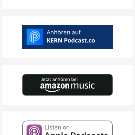
>
SELECT
DESIRED
DATE