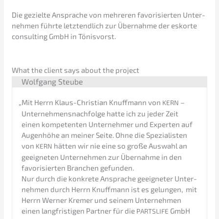
Die geziel­te Anspra­che von mehre­ren favori­sier­ten Unter­
neh­men führte letzt­end­lich zur Übernah­me der eskor­te
consul­ting GmbH in Tönisvorst.
What the client says about the project
Wolfgang Steube
„
Mit Herrn Klaus-Chris­ti­an Knuff­mann von
–
KERN
Unternehmens­nachfolge hatte ich zu jeder Zeit
einen kompe­ten­ten Unter­neh­mer und Exper­ten auf
Augen­hö­he an meiner Seite. Ohne die Spezia­lis­ten
von
hätten wir nie eine so große Auswahl an
KERN
geeig­ne­ten Unter­neh­men zur Übernah­me in den
favori­sier­ten Branchen gefunden.
Nur durch die konkre­te Anspra­che geeig­ne­ter Unter­
neh­men durch Herrn Knuff­mann ist es gelun­gen, mit
Herrn Werner Kremer und seinem Unter­neh­men
einen langfris­ti­gen Partner für die
GmbH
PARTSLIFE