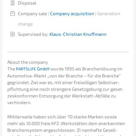
Dispo­sal
Compa­ny sale
|
Compa­ny acqui­si­ti­on
| Genera­ti­on
change
Super­vi­sed by:
Klaus-Chris­ti­an Knuffmann
About the company
The
GmbH
wurde 1995 als Branchen­lö­sung im
PARTSLIFE
Automo­ti­ve-Markt „von der Branche – für die Branche“
gegrün­det. Ziel war es, mit einer freiwil­li­gen Selbst­ver­
pflich­tung eine noch stren­ge­re Gesetz­ge­bung zur geset­
zes­kon­for­men Entsor­gung der Werkstatt-Abfäl­le zu
verhindern.
Mittler­wei­le haben sich über 70 starke Marken sowie
mehr als 10.000 freie KFZ-Werkstät­ten dem anerkann­ten
Branchen­sys­tem angeschlos­sen. 31 namhaf­te Gesell­