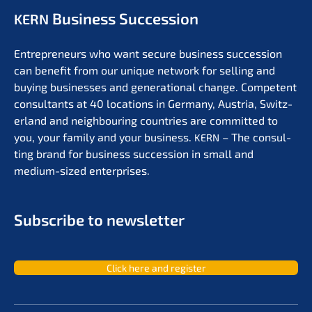
Business Succession
KERN
Entre­pre­neurs who want secure business succes­si­on
can benefit from our unique network for selling and
buying businesses and genera­tio­nal change. Compe­tent
consul­tants at 40 locati­ons in Germa­ny, Austria, Switz­
er­land and neigh­bou­ring count­ries are commit­ted to
you, your family and your business.
– The consul­
KERN
ting brand for business succes­si­on in small and
medium-sized enterprises.
Subscri­be to newsletter
Click here and register