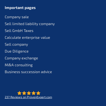
Important pages
Compa­ny sale
Sell limit­ed liabi­li­ty company
Sell GmbH Taxes
Calcu­la­te enter­pri­se value
Sell compa­ny
Due Diligence
Compa­ny exchange
M
&
A consul­ting
Business succes­si­on advice
237
Reviews on ProvenExpert.com