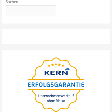
Suchen
webinar
–präsen­tiert von Nils
FREE
Koerber
Unter­neh­mens-kauf
(M
A) - Selbstän­dig­keit
&
oder Strate­gie für
Wachstum