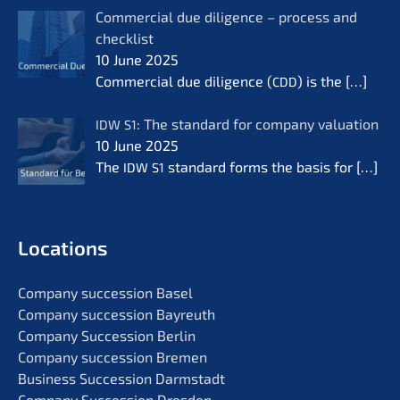
Commer­cial due diligence – process and
check­list
10 June 2025
Commer­cial due diligence (
) is the
[…]
CDD
: The standard for compa­ny valua­ti­on
IDW
S1
10 June 2025
The
standard forms the basis for
[…]
IDW
S1
Locati­ons
Compa­ny succes­si­on Basel
Compa­ny succes­si­on Bayreuth
Compa­ny Succes­si­on Berlin
Compa­ny succes­si­on Bremen
Business Succes­si­on Darmstadt
Compa­ny Succes­si­on Dresden