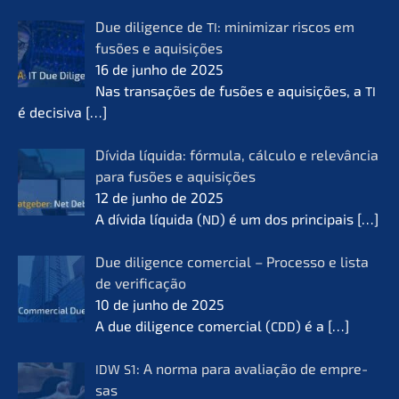
Due diligence de
: minimi­zar riscos em
TI
fusões e aquisi­ções
16 de junho de 2025
Nas transa­ções de fusões e aquisi­ções, a
TI
é decisi­va
[…]
Dívida líqui­da: fórmu­la, cálcu­lo e relevân­cia
para fusões e aquisi­ções
12 de junho de 2025
A dívida líqui­da (
) é um dos princi­pais
[…]
ND
Due diligence comer­cial – Proces­so e lista
de verifi­ca­ção
10 de junho de 2025
A due diligence comer­cial (
) é a
[…]
CDD
: A norma para avalia­ção de empre­
IDW
S1
sas