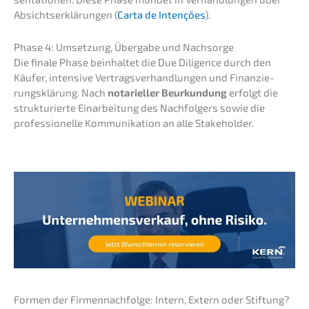
Absichts­er­klä­run­gen (
Carta de Inten­ções
).
Phase 4: Umset­zung, Überga­be und Nachsorge
Die finale Phase beinhal­tet die Due Diligence durch den
Käufer, inten­si­ve Vertrags­ver­hand­lun­gen und Finan­zie­
rungs­klä­rung. Nach
notari­el­ler Beurkun­dung
erfolgt die
struk­tu­rier­te Einar­bei­tung des Nachfol­gers sowie die
profes­sio­nel­le Kommu­ni­ka­ti­on an alle Stakeholder.
Formen der Firmen­nach­fol­ge: Intern, Extern oder Stiftung?