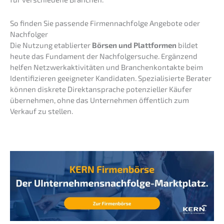
So finden Sie passen­de Firmen­nach­fol­ge Angebo­te oder
Nachfolger
Die Nutzung etablier­ter
Börsen und Platt­for­men
bildet
heute das Funda­ment der Nachfol­ger­su­che. Ergän­zend
helfen Netzwerk­ak­ti­vi­tä­ten und Branchen­kon­tak­te beim
Identi­fi­zie­ren geeig­ne­ter Kandi­da­ten. Spezia­li­sier­te Berater
können diskre­te Direkt­an­spra­che poten­zi­el­ler Käufer
überneh­men, ohne das Unter­neh­men öffent­lich zum
Verkauf zu stellen.