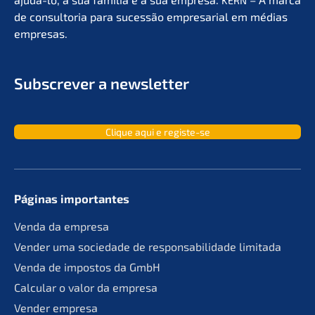
KERN
de consult­oria para suces­são empre­sa­ri­al em médias
empresas.
Subscrever a newsletter
Clique aqui e registe-se
Páginas importan­tes
Venda da empresa
Vender uma socie­da­de de responsa­bil­ida­de limitada
Venda de impos­tos da GmbH
Calcu­lar o valor da empresa
Vender empre­sa