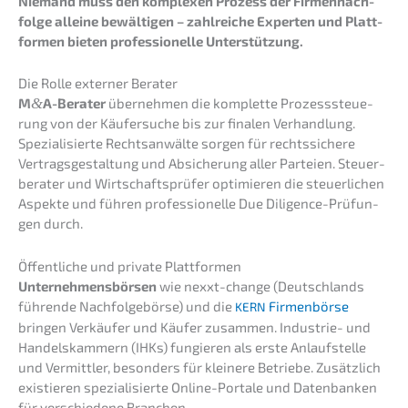
Niemand muss den komple­xen Prozess der Firmen­nach­
fol­ge allei­ne bewäl­ti­gen – zahlrei­che Exper­ten und Platt­
for­men bieten profes­sio­nel­le Unterstützung.
Die Rolle exter­ner Berater
M
&
A-Berater
überneh­men die komplet­te Prozess­steue­
rung von der Käufer­su­che bis zur finalen Verhand­lung.
Spezia­li­sier­te Rechts­an­wäl­te sorgen für rechts­si­che­re
Vertrags­ge­stal­tung und Absiche­rung aller Partei­en. Steuer­
be­ra­ter und Wirtschafts­prü­fer optimie­ren die steuer­li­chen
Aspek­te und führen profes­sio­nel­le Due Diligence-Prüfun­
gen durch.
Öffent­li­che und priva­te Plattformen
Unter­neh­mens­bör­sen
wie nexxt-change (Deutsch­lands
führen­de Nachfol­ge­bör­se) und die
Firmen­bör­se
KERN
bringen Verkäu­fer und Käufer zusam­men. Indus­trie- und
Handels­kam­mern (IHKs) fungie­ren als erste Anlauf­stel­le
und Vermitt­ler, beson­ders für kleine­re Betrie­be. Zusätz­lich
existie­ren spezia­li­sier­te Online-Porta­le und Daten­ban­ken
für verschie­de­ne Branchen.