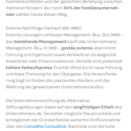
Famili­en­kon­flik­ten und der gerech­ten Vertei­lung zwischen
mehre­ren Kindern. Nur noch
34% der Famili­en­un­ter­neh­
men
wählen heute diesen Weg.
Exter­ne Nachfol­ge (Verkauf,
/
)
MBI
MBO
Exter­ne Lösun­gen umfas­sen Manage­ment-Buy-Out (
–
MBO
das
bestehen­de Manage­ment
kauft das Unter­neh­men),
Manage­ment-Buy-In (
–
gestão exter­na
übernimmt
MBI
Führung und Eigen­tum) sowie Verkäu­fe an strate­gi­sche
Inves­to­ren oder Finanz­in­ves­to­ren. Vortei­le sind poten­zi­ell
höhere Verkaufs­prei­se
, frischer Wind durch neue Führung
und klare Trennung für den Überge­ber. Die Heraus­for­de­
rung liegt im Finden des passen­den Käufers und der
Wahrung der gewach­se­nen Unternehmenskultur.
Die Unter­neh­mens­stif­tung als Alternative
Stiftungs­lö­sun­gen zielen auf den
langfris­ti­gen Erhalt
des
Unter­neh­mens ab. Sie bieten mögli­che Steuer­vor­tei­le und
ermög­li­chen der Gründer­fa­mi­lie weiter­hin Einfluss­nah­me
über den
Consel­ho Consul­tivo
. Nachtei­le sind die hohe