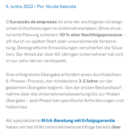
6. Junho 2022
/ Por
Nicole Kalonda
O
Suces­são de empre­sas
ist eine der wichtigs­ten strate­gi­
schen Entschei­dun­gen im Unter­neh­mer­le­ben. Ohne struk­
tu­rier­te Planung schei­tern
50 % aller Nachfol­ge­pro­zes­se
–
oft durch zu späten Start oder unzurei­chen­de Vorbe­rei­
tung. Demogra­fi­sche Entwick­lun­gen verschär­fen die Situa­
ti­on: Der Anteil der über 60-jähri­gen Unter­neh­mer hat sich
in nur zehn Jahren verdoppelt.
Eine erfolg­rei­che Überga­be erfor­dert einen durch­dach­ten
6-Phasen-Prozess, der mindes­tens
3-5 Jahre
vor der
geplan­ten Überga­be beginnt. Von der ersten Bestands­auf­
nah­me über die Unter­neh­mens­be­wer­tung bis zur finalen
Überga­be – jede Phase hat spezi­fi­sche Anfor­de­run­gen und
Fallstricke.
Als spezia­li­sier­te
M
&
A-Beratung mit Erfolgs­ga­ran­tie
haben wir bei
Unternehmens­nachfolge bereits
über
KERN