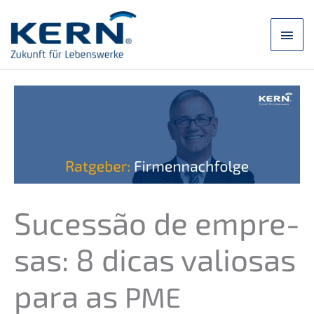
Saltar
para
Men
o
conteúdo
princ
Suces­são de empre­
sas: 8 dicas valio­sas
para as
PME