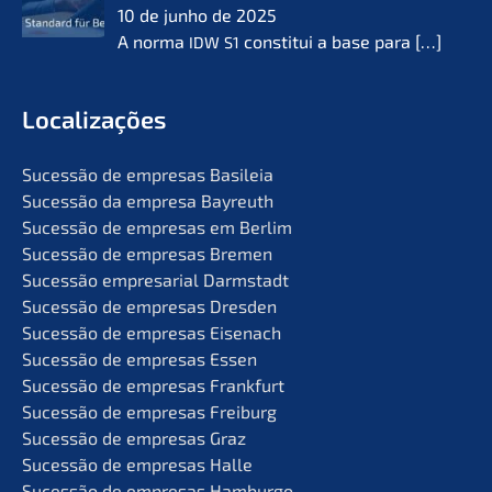
10 de junho de 2025
A norma
consti­tui a base para
[…]
IDW
S1
Locali­za­ções
Suces­são de empre­sas Basileia
Suces­são da empre­sa Bayreuth
Suces­são de empre­sas em Berlim
Suces­são de empre­sas Bremen
Suces­são empre­sa­ri­al Darmstadt
Suces­são de empre­sas Dresden
Suces­são de empre­sas Eisenach
Suces­são de empre­sas Essen
Suces­são de empre­sas Frankfurt
Suces­são de empre­sas Freiburg
Suces­são de empre­sas Graz
Suces­são de empre­sas Halle
Suces­são de empre­sas Hamburgo