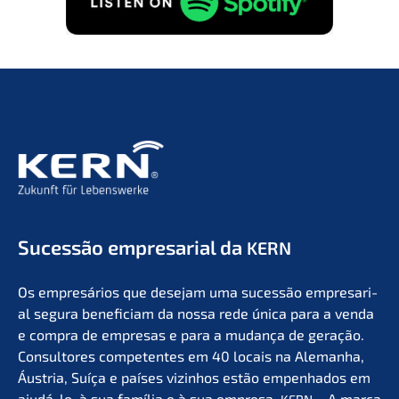
Suces­são empre­sa­ri­al da
KERN
Os empresá­ri­os que desejam uma suces­são empre­sa­ri­
al segura benefi­ci­am da nossa rede única para a venda
e compra de empre­sas e para a mudan­ça de geração.
Consul­to­res compe­ten­tes em 40 locais na Aleman­ha,
Áustria, Suíça e países vizin­hos estão empen­ha­dos em
ajudá-lo, à sua família e à sua empre­sa.
– A marca