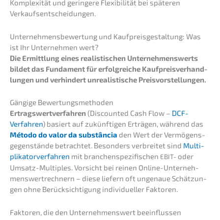
Komple­xi­tät und gerin­ge­re Flexi­bi­li­tät bei späte­ren
Verkaufsentscheidungen.
Unter­neh­mens­be­wer­tung und Kaufpreis­ge­stal­tung: Was
ist Ihr Unter­neh­men wert?
Die Ermitt­lung eines realis­ti­schen Unter­neh­mens­werts
bildet das Funda­ment für erfolg­rei­che Kaufpreis­ver­hand­
lun­gen und verhin­dert unrea­lis­ti­sche Preisvorstellungen.
Gängi­ge Bewertungsmethoden
Ertrags­wert­ver­fah­ren
(Discoun­ted Cash Flow –
DCF-
Verfah­ren
) basiert auf zukünf­ti­gen Erträ­gen, während das
Método do valor da substân­cia
den Wert der Vermö­gens­
ge­gen­stän­de betrach­tet. Beson­ders verbrei­tet sind
Multi­
pli­ka­tor­ver­fah­ren
mit branchen­spe­zi­fi­schen
oder
EBIT-
Umsatz-Multi­ples. Vorsicht bei reinen Online-Unter­neh­
mens­wert­rech­nern – diese liefern oft ungenaue Schät­zun­
gen ohne Berück­sich­ti­gung indivi­du­el­ler Faktoren.
Fakto­ren, die den Unter­neh­mens­wert beeinflussen