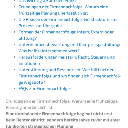
Das Wichtigs­te auf den Punkt
Grund­la­gen der Firmen­nach­fol­ge: Warum eine
frühzei­ti­ge Planung unerläss­lich ist
Die Phasen der Firmen­nach­fol­ge: Ein struk­tu­rier­ter
Prozess zur Übergabe
Formen der Firmen­nach­fol­ge: Intern, Extern oder
Stiftung?
Unter­neh­mens­be­wer­tung und Kaufpreis­ge­stal­tung:
Was ist Ihr Unter­neh­men wert?
Heraus­for­de­run­gen meistern: Recht, Steuern und
Emotionen
Unter­stüt­zung und Ressour­cen: Wer hilft bei der
Firmen­nach­fol­ge und wo finden sich Firmen­nach­fol­
ge Angebote?
FAQs zur Firmennachfolge:
Grund­la­gen der Firmen­nach­fol­ge: Warum eine frühzei­ti­ge
Planung unerläss­lich ist
Eine durch­dach­te Firmen­nach­fol­ge beginnt nicht erst
beim Renten­ein­tritt, sondern bereits Jahre zuvor mit einer
fundier­ten strate­gi­schen Planung.