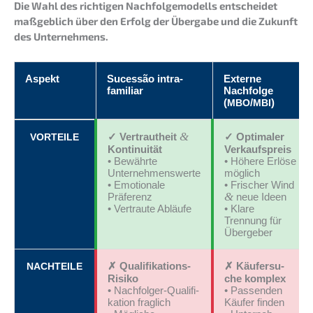
Die Wahl des richti­gen Nachfol­ge­mo­dells entschei­det
maßgeb­lich über den Erfolg der Überga­be und die Zukunft
des Unternehmens.
Aspekt
Suces­são intra-
Exter­ne
familiar
Nachfol­ge
(
/
)
MBO
MBI
&
✓ Vertraut­heit
✓ Optima­ler
VORTEILE
Kontinuität
Verkaufspreis
• Bewähr­te
• Höhere Erlöse
Unternehmenswerte
möglich
• Emotio­na­le
• Frischer Wind
&
Präferenz
neue Ideen
• Vertrau­te Abläufe
• Klare
Trennung für
Übergeber
✗ Quali­fi­ka­ti­ons-
✗ Käufer­su­
NACHTEILE
Risiko
che komplex
• Nachfol­ger-Quali­fi­
• Passen­den
ka­ti­on fraglich
Käufer finden