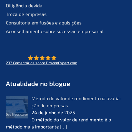
Diligên­cia devida
Troca de empresas
Consult­oria em fusões e aquisições
Aconsel­ha­men­to sobre suces­são empresarial
237
Comen­tá­ri­os sobre ProvenExpert.com
- O futuro do lifeworks
KERN
Atual­i­da­de no blogue
Método do valor de rendi­men­to na avalia­
ção de empre­sas
24 de junho de 2025
O método do valor de rendi­men­to é o
método mais importan­te
[…]