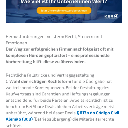
Heraus­for­de­run­gen meistern: Recht, Steuern und
Emotionen
Der Weg zur erfolg­rei­chen Firmen­nach­fol­ge ist oft mit
komple­xen Hürden gepflas­tert – eine profes­sio­nel­le
Vorbe­rei­tung hilft, diese zu überwinden.
Recht­li­che Fallstri­cke und Vertragsgestaltung
O
Wahl der richti­gen Rechts­form
für die Überga­be hat
weitrei­chen­de Konse­quen­zen. Bei der Gestal­tung des
Kaufver­trags sind Garan­tien und Haftungs­re­ge­lun­gen
entschei­dend für beide Partei­en. Arbeits­recht­lich ist zu
beach­ten: Bei Share Deals bleiben Arbeits­ver­trä­ge meist
unberührt, während bei Asset Deals
§ 613a do Código Civil
Alemão (
)
(Betriebs­über­gang) die Mitar­bei­ter­rech­te
BGB
schützt.