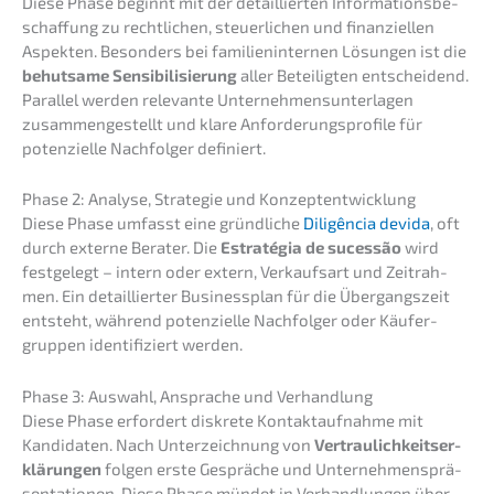
Diese Phase beginnt mit der detail­lier­ten Infor­ma­ti­ons­be­
schaf­fung zu recht­li­chen, steuer­li­chen und finan­zi­el­len
Aspek­ten. Beson­ders bei famili­en­in­ter­nen Lösun­gen ist die
behut­sa­me Sensi­bi­li­sie­rung
aller Betei­lig­ten entschei­dend.
Paral­lel werden relevan­te Unter­neh­mens­un­ter­la­gen
zusam­men­ge­stellt und klare Anfor­de­rungs­pro­fi­le für
poten­zi­el­le Nachfol­ger definiert.
Phase 2: Analy­se, Strate­gie und Konzeptentwicklung
Diese Phase umfasst eine gründ­li­che
Diligên­cia devida
, oft
durch exter­ne Berater. Die
Estra­té­gia de suces­são
wird
festge­legt – intern oder extern, Verkaufs­art und Zeitrah­
men. Ein detail­lier­ter Business­plan für die Übergangs­zeit
entsteht, während poten­zi­el­le Nachfol­ger oder Käufer­
grup­pen identi­fi­ziert werden.
Phase 3: Auswahl, Anspra­che und Verhandlung
Diese Phase erfor­dert diskre­te Kontakt­auf­nah­me mit
Kandi­da­ten. Nach Unter­zeich­nung von
Vertrau­lich­keits­er­
klä­run­gen
folgen erste Gesprä­che und Unter­neh­mens­prä­
sen­ta­tio­nen. Diese Phase mündet in Verhand­lun­gen über