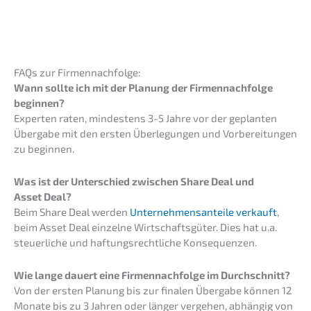
FAQs zur Firmennachfolge:
Wann sollte ich mit der Planung der Firmen­nach­fol­ge
beginnen?
Exper­ten raten, mindes­tens 3-5 Jahre vor der geplan­ten
Überga­be mit den ersten Überle­gun­gen und Vorbe­rei­tun­gen
zu beginnen.
Was ist der Unter­schied zwischen Share Deal und
Asset Deal?
Beim Share Deal werden
Unter­neh­mens­an­tei­le verkauft
,
beim Asset Deal einzel­ne Wirtschafts­gü­ter. Dies hat u.a.
steuer­li­che und haftungs­recht­li­che Konsequenzen.
Wie lange dauert eine Firmen­nach­fol­ge im Durchschnitt?
Von der ersten Planung bis zur finalen Überga­be können 12
Monate bis zu 3 Jahren oder länger verge­hen, abhän­gig von