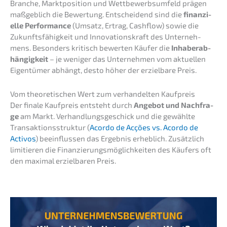
Branche, Markt­po­si­ti­on und Wettbe­werbs­um­feld prägen
maßgeb­lich die Bewer­tung. Entschei­dend sind die
finan­zi­
el­le Perfor­mance
(Umsatz, Ertrag, Cashflow) sowie die
Zukunfts­fä­hig­keit und Innova­ti­ons­kraft des Unter­neh­
mens. Beson­ders kritisch bewer­ten Käufer die
Inhaber­ab­
hän­gig­keit
– je weniger das Unter­neh­men vom aktuel­len
Eigen­tü­mer abhängt, desto höher der erziel­ba­re Preis.
Vom theore­ti­schen Wert zum verhan­del­ten Kaufpreis
Der finale Kaufpreis entsteht durch
Angebot und Nachfra­
ge
am Markt. Verhand­lungs­ge­schick und die gewähl­te
Trans­ak­ti­ons­struk­tur (
Acordo de Acções vs. Acordo de
Activos
) beein­flus­sen das Ergeb­nis erheb­lich. Zusätz­lich
limitie­ren die Finan­zie­rungs­mög­lich­kei­ten des Käufers oft
den maximal erziel­ba­ren Preis.