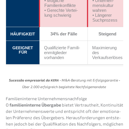
• Mögli­che
• Unter­neh­
Familienkonflikte
mens­kul­tur
• Gerech­te Vertei­
wahren
lung schwierig
• Länge­rer
Suchprozess
34% der Fälle
Steigend
HÄUFIGKEIT
Quali­fi­zier­te Famili­
Maximie­rung
GEEIGNET
FÜR
en­mit­glie­der
des
vorhanden
Verkaufserlöses
Suces­são empre­sa­ri­al da
• M
&
A-Beratung mit Erfolgs­ga­ran­tie •
KERN
Über 2.000 erfolg­reich beglei­te­te Nachfolgemandate
Famili­en­in­ter­ne Unternehmensnachfolge
O
famili­en­in­ter­ne Überga­be
bietet Vertraut­heit, Konti­nui­tät
der Unter­neh­mens­wer­te und entspricht oft der emotio­na­
len Präfe­renz des Überge­bers. Heraus­for­de­run­gen entste­
hen jedoch bei der Quali­fi­ka­ti­on des Nachfol­gers, mögli­chen