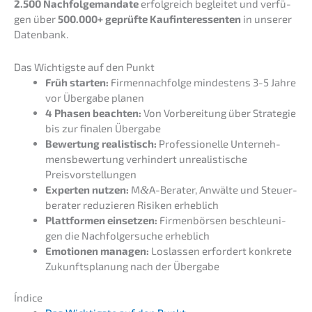
2.500 Nachfol­ge­man­da­te
erfolg­reich beglei­tet und verfü­
gen über
500.000+ geprüf­te Kaufin­ter­es­sen­ten
in unserer
Datenbank.
Das Wichtigs­te auf den Punkt
Früh starten:
Firmen­nach­fol­ge mindes­tens 3-5 Jahre
vor Überga­be planen
4 Phasen beach­ten:
Von Vorbe­rei­tung über Strate­gie
bis zur finalen Übergabe
Bewer­tung realis­tisch:
Profes­sio­nel­le Unter­neh­
mens­be­wer­tung verhin­dert unrea­lis­ti­sche
Preisvorstellungen
Exper­ten nutzen:
M
&
A-Berater, Anwäl­te und Steuer­
be­ra­ter reduzie­ren Risiken erheblich
Platt­for­men einset­zen:
Firmen­bör­sen beschleu­ni­
gen die Nachfol­ger­su­che erheblich
Emotio­nen managen:
Loslas­sen erfor­dert konkre­te
Zukunfts­pla­nung nach der Übergabe
Índice