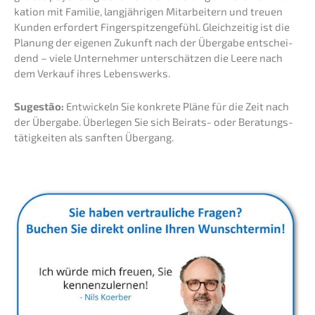
ka­ti­on mit Familie, langjäh­ri­gen Mitar­bei­tern und treuen
Kunden erfor­dert Finger­spit­zen­ge­fühl. Gleich­zei­tig ist die
Planung der eigenen Zukunft nach der Überga­be entschei­
dend – viele Unter­neh­mer unter­schät­zen die Leere nach
dem Verkauf ihres Lebenswerks.
Sugestão:
Entwi­ckeln Sie konkre­te Pläne für die Zeit nach
der Überga­be. Überle­gen Sie sich Beirats- oder Beratungs­
tä­tig­kei­ten als sanften Übergang.