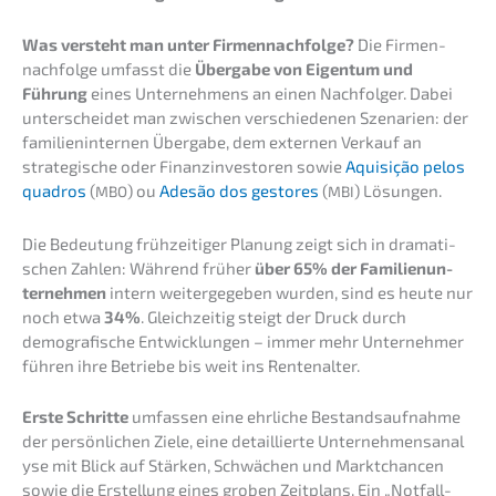
Was versteht man unter Firmen­nach­fol­ge?
Die Firmen­
nach­fol­ge umfasst die
Überga­be von Eigen­tum und
Führung
eines Unter­neh­mens an einen Nachfol­ger. Dabei
unter­schei­det man zwischen verschie­de­nen Szena­ri­en: der
famili­en­in­ter­nen Überga­be, dem exter­nen Verkauf an
strate­gi­sche oder Finanz­in­ves­to­ren sowie
Aquisi­ção pelos
quadros
(
) ou
Adesão dos gesto­res
(
) Lösungen.
MBO
MBI
Die Bedeu­tung frühzei­ti­ger Planung zeigt sich in drama­ti­
schen Zahlen: Während früher
über 65% der Famili­en­un­
ter­neh­men
intern weiter­ge­ge­ben wurden, sind es heute nur
noch etwa
34%
. Gleich­zei­tig steigt der Druck durch
demogra­fi­sche Entwick­lun­gen – immer mehr Unter­neh­mer
führen ihre Betrie­be bis weit ins Rentenalter.
Erste Schrit­te
umfas­sen eine ehrli­che Bestands­auf­nah­me
der persön­li­chen Ziele, eine detail­lier­te Unter­neh­mens­ana­l
y­se mit Blick auf Stärken, Schwä­chen und Markt­chan­cen
sowie die Erstel­lung eines groben Zeitplans. Ein „Notfall­