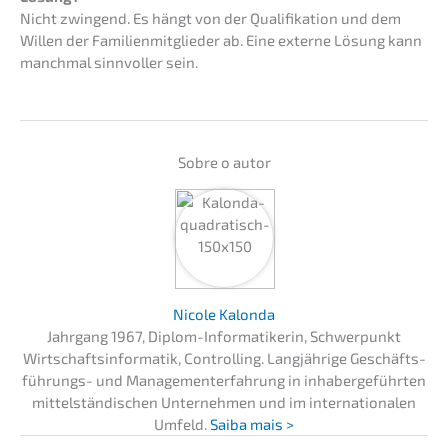
Nicht zwingend. Es hängt von der Quali­fi­ka­ti­on und dem
Willen der Famili­en­mit­glie­der ab. Eine exter­ne Lösung kann
manch­mal sinnvol­ler sein.
Sobre o autor
Nicole Kalon­da
Jahrgang 1967, Diplom-Infor­ma­ti­ke­rin, Schwer­punkt
Wirtschafts­in­for­ma­tik, Control­ling. Langjäh­ri­ge Geschäfts­
füh­rungs- und Manage­men­t­er­fah­rung in inhaber­ge­führ­ten
mittel­stän­di­schen Unter­neh­men und im inter­na­tio­na­len
Umfeld.
Saiba mais >