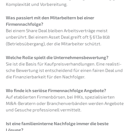
Komple­xi­tät und Vorbereitung.
Was passiert mit den Mitar­bei­tern bei einer
Firmennachfolge?
Bei einem Share Deal bleiben Arbeits­ver­trä­ge meist
unberührt. Bei einem Asset Deal greift oft § 613a
BGB
(Betriebs­über­gang), der die Mitar­bei­ter schützt.
Welche Rolle spielt die Unternehmensbewertung?
Sie ist die Basis für Kaufpreis­ver­hand­lun­gen. Eine realis­ti­
sche Bewer­tung ist entschei­dend für einen fairen Deal und
die Finan­zier­bar­keit für den Nachfolger.
Wo finde ich seriö­se Firmen­nach­fol­ge Angebote?
Auf etablier­ten Firmen­bör­sen, bei IHKs, spezia­li­sier­ten
M
&
A-Beratern oder Branchen­ver­bän­den werden Angebo­te
und Gesuche profes­sio­nell vermittelt.
Ist eine famili­en­in­ter­ne Nachfol­ge immer die beste
Lösung?