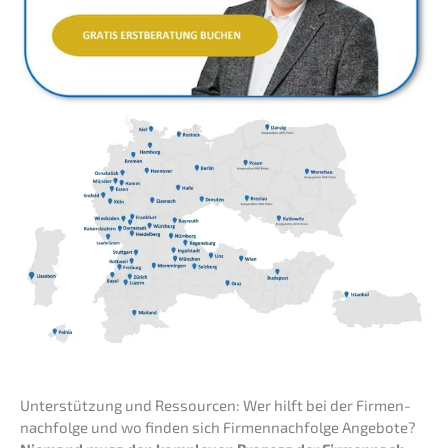
Unter­stüt­zung und Ressour­cen: Wer hilft bei der Firmen­
nach­fol­ge und wo finden sich Firmen­nach­fol­ge Angebote?