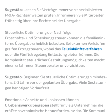
Sugestão:
Lassen Sie Verträ­ge immer von spezia­li­sier­ten
M
&
A-Rechtsanwälten prüfen. Infor­mie­ren Sie Mitar­bei­ter
frühzei­tig über ihre Rechte bei der Übergabe.
Steuer­li­che Optimie­rung der Nachfolge
Erbschafts- und Schen­kungs­steu­er können die famili­en­in­
ter­ne Überga­be erheb­lich belas­ten. Bei exter­nen Verkäu­fen
greifen Ertrag­steu­ern, wobei das
Teilein­künf­te­ver­fah­ren
oder die Fünftel­re­ge­lung Entlas­tung bieten können. Die
Komple­xi­tät steuer­li­cher Gestal­tungs­mög­lich­kei­ten macht
einen erfah­re­nen Steuer­be­ra­ter unverzichtbar.
Sugestão:
Begin­nen Sie steuer­li­che Optimie­run­gen mindes­
tens 2-3 Jahre vor der geplan­ten Überga­be. Viele Gestal­tun­
gen benöti­gen Vorlaufzeit.
Emotio­na­le Aspek­te und Loslas­sen können
O
Lebens­werk überge­ben
stellt für viele Unter­neh­mer die
größte psycho­lo­gi­sche Heraus­for­de­rung dar. Die Kommu­ni­