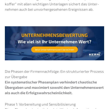
kof­fer“ mit allen wichti­gen Unter­la­gen sichert das Unter­
neh­men auch bei unvor­her­ge­se­he­nen Ereig­nis­sen ab.
Die Phasen der Firmen­nach­fol­ge: Ein struk­tu­rier­ter Prozess
zur Übergabe
Ein syste­ma­ti­scher Phasen­plan verhin­dert chaoti­sche
Überga­ben und maximiert sowohl den Unter­neh­mens­wert
als auch die Erfolgswahrscheinlichkeit.
Phase 1: Vorbe­rei­tung und Sensibilisierung