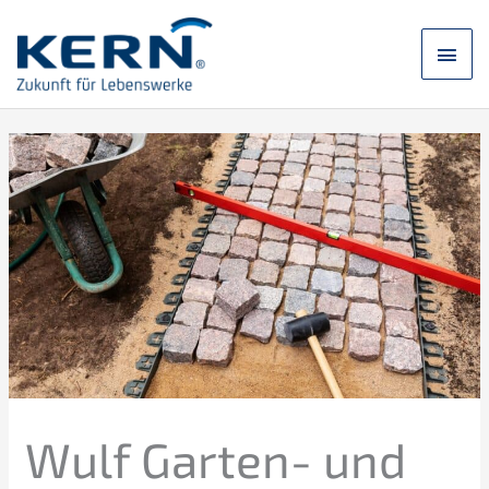
Saltar
para
Men
o
conteúdo
princ
Wulf Garten- und