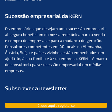
Suces­são empre­sa­ri­al da
KERN
Os empresá­ri­os que desejam uma suces­são empre­sa­ri­
al segura benefi­ci­am da nossa rede única para a venda
e compra de empre­sas e para a mudan­ça de geração.
Consul­to­res compe­ten­tes em 40 locais na Aleman­ha,
Áustria, Suíça e países vizin­hos estão empen­ha­dos em
ajudá-lo, à sua família e à sua empre­sa.
– A marca
KERN
de consult­oria para suces­são empre­sa­ri­al em médias
empresas.
Subscrever a newsletter
Clique aqui e registe-se