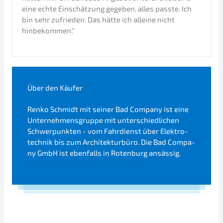
eine echte Einschät­zung gegeben, alles passte. Ich
bin sehr zufrie­den. Das hätte ich allei­ne nicht
hinbekommen.“
Über den Käufer
Renko Schmidt mit seiner Bad Compa­ny ist eine
Unter­neh­mens­grup­pe mit unter­schied­li­chen
Schwer­punk­ten - vom Fahrdienst über Elektro­
tech­nik bis zum Archi­tek­tur­bü­ro. Die Bad Compa­
ny GmbH ist ebenfalls in Roten­burg ansässig.
zum Inter­view mit Kersten Stöbe.