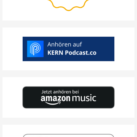
A
>
ESCOLHA
DATA
DESEJADA