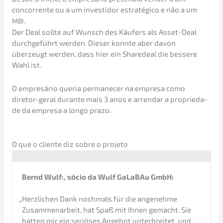
concor­ren­te ou a um invest­i­dor estra­té­gico e não a um
.
MBI
Der Deal sollte auf Wunsch des Käufers als Asset-Deal
durch­ge­führt werden. Dieser konnte aber davon
überzeugt werden, dass hier ein Share­deal die besse­re
Wahl ist.
O empresá­rio queria perma­necer na empre­sa como
diretor-geral duran­te mais 3 anos e arren­dar a proprie­da­
de da empre­sa a longo prazo.
O que o cliente diz sobre o projeto
Bernd Wulf:, sócio da Wulf GaLaBAu GmbH:
„
Herzli­chen Dank nochmals für die angeneh­me
Zusam­men­ar­beit, hat Spaß mit Ihnen gemacht. Sie
hatten mir ein seriö­ses Angebot unter­brei­tet, und