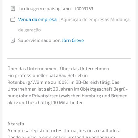
Jardi­na­gem e paisa­gis­mo -
JG003763
Venda da empresa
|
Aquisi­ção de empre­sas
Mudan­ça
de geração
Super­vi­sio­na­do por:
Jörn Greve
Über das Unter­neh­men
. Über das Unternehmen
Ein profes­sio­nel­ler GaLaBau Betrieb in
Rotenburg/Wümme zu 100% im BB-Bereich tätig. Das
Unter­neh­men ist seit 20 Jahren im Objekt­ge­schäft Begrü­
nung (ohne Privat­gär­ten) zwischen Hamburg und Bremen
aktiv und beschäf­tigt 10 Mitarbeiter.
A tarefa
A empre­sa regis­tou fortes flutua­ções nos resul­ta­dos.
Desde o início, o empresá­rio preten­dia vender a um