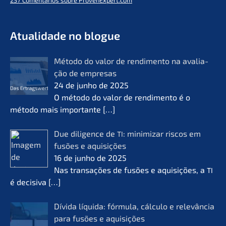
- O futuro do lifeworks
KERN
Atual­i­da­de no blogue
Método do valor de rendi­men­to na avalia­
ção de empre­sas
24 de junho de 2025
O método do valor de rendi­men­to é o
método mais importan­te
[…]
Due diligence de
: minimi­zar riscos em
TI
fusões e aquisi­ções
16 de junho de 2025
Nas transa­ções de fusões e aquisi­ções, a
TI
é decisi­va
[…]
Dívida líqui­da: fórmu­la, cálcu­lo e relevân­cia
para fusões e aquisi­ções