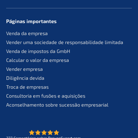
Páginas importan­tes
Venda da empresa
Vender uma socie­da­de de responsa­bil­ida­de limitada
Venda de impos­tos da GmbH
Calcu­lar o valor da empresa
Vender empre­sa
Diligên­cia devida
Troca de empresas
Consult­oria em fusões e aquisições
Aconsel­ha­men­to sobre suces­são empresarial
237
Comen­tá­ri­os sobre ProvenExpert.com