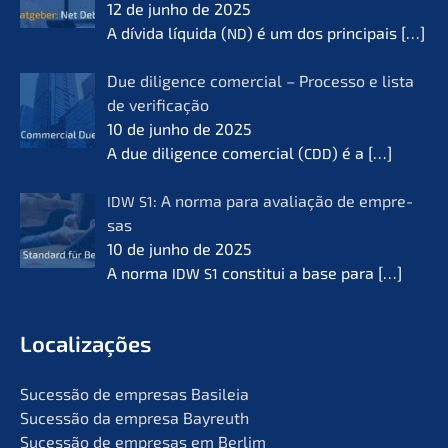
12 de junho de 2025
A dívida líqui­da (
) é um dos princi­pais
[…]
ND
Due diligence comer­cial – Proces­so e lista
de verifi­ca­ção
10 de junho de 2025
A due diligence comer­cial (
) é a
[…]
CDD
: A norma para avalia­ção de empre­
IDW
S1
sas
10 de junho de 2025
A norma
consti­tui a base para
[…]
IDW
S1
Locali­za­ções
Suces­são de empre­sas Basileia
Suces­são da empre­sa Bayreuth
Suces­são de empre­sas em Berlim