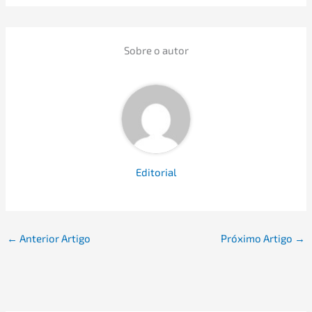
Sobre o autor
Edito­ri­al
←
Anterior Artigo
Próxi­mo Artigo
→