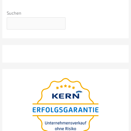
Suchen
Webinar sobre os princí­pi­os
básicos
präsen­tiert von Nils
Koerber
Venda da empre­sa (M
A)
&
sem risco e sem perda
de valor