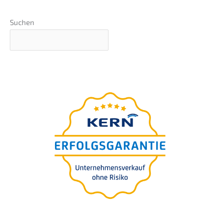
Suchen
Grundlagen-Webinar
präsentiert
von Nils Koerber
Unternehmens-verkauf
(M&A) ohne Risiko und
Wertverlust
WUNSCHTERMIN AUSWÄHLEN >