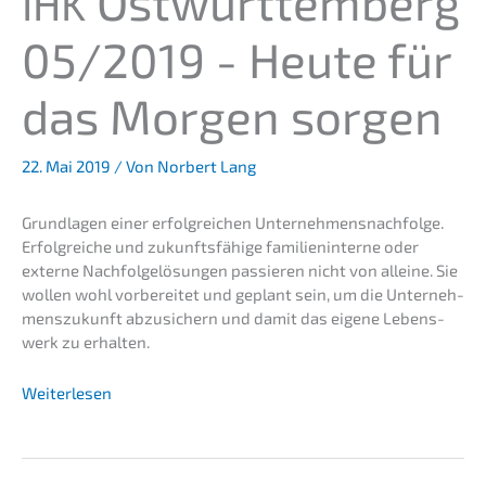
Ostwürt­tem­berg
IHK
05/2019 - Heute für
das Morgen sorgen
22. Mai 2019
/ Von
Norbert Lang
Grund­la­gen einer erfolg­rei­chen Unternehmens­nachfolge.
Erfolg­rei­che und zukunfts­fä­hi­ge famili­en­in­ter­ne oder
exter­ne Nachfol­ge­lö­sun­gen passie­ren nicht von allei­ne. Sie
wollen wohl vorbe­rei­tet und geplant sein, um die Unter­neh­
mens­zu­kunft abzusi­chern und damit das eigene Lebens­
werk zu erhalten.
Weiter­le­sen