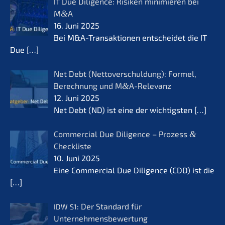
Due Diligence: Risiken minimie­ren bei
IT
M
&
A
16. Juni 2025
Bei M&A-Transaktionen entschei­det die IT
Due
[…]
Net Debt (Netto­ver­schul­dung): Formel,
Berech­nung und M
&
A-Relevanz
12. Juni 2025
Net Debt (ND) ist eine der wichtigs­ten
[…]
Commer­cial Due Diligence – Prozess
&
Checkliste
10. Juni 2025
Eine Commer­cial Due Diligence (CDD) ist die
[…]
: Der Standard für
IDW
S1
Unternehmensbewertung