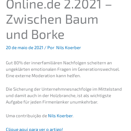
Online.de 2.2021 –
Zwischen Baum
und Borke
20 de maio de 2021
/ Por
Nils Koerber
Gut 80% der inner­fa­mi­liä­ren Nachfol­gen schei­tern an
ungeklär­ten emotio­na­len Fragen im Generations­wechsel.
Eine exter­ne Modera­ti­on kann helfen.
Die Siche­rung der Unter­nehm­nes­nach­fol­ge im Mittel­stand
und damit auch in der Holzbran­che, ist als wichtigs­te
Aufga­be für jeden Firmen­len­ker unumkehrbar.
Uma contri­bui­ção de
Nils Koerber
.
Clique aqui para ver o artigo!