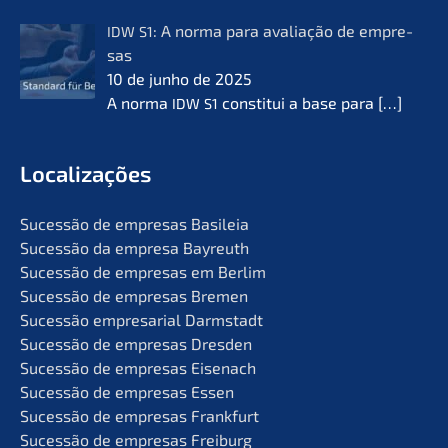
: A norma para avalia­ção de empre­
IDW
S1
sas
10 de junho de 2025
A norma
consti­tui a base para
[…]
IDW
S1
Locali­za­ções
Suces­são de empre­sas Basileia
Suces­são da empre­sa Bayreuth
Suces­são de empre­sas em Berlim
Suces­são de empre­sas Bremen
Suces­são empre­sa­ri­al Darmstadt
Suces­são de empre­sas Dresden
Suces­são de empre­sas Eisenach
Suces­são de empre­sas Essen
Suces­são de empre­sas Frankfurt
Suces­são de empre­sas Freiburg