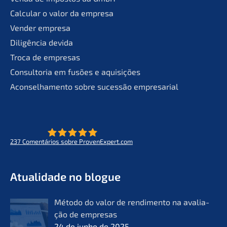
Calcu­lar o valor da empresa
Vender empre­sa
Diligên­cia devida
Troca de empresas
Consult­oria em fusões e aquisições
Aconsel­ha­men­to sobre suces­são empresarial
237
Comen­tá­ri­os sobre ProvenExpert.com
- O futuro do lifeworks
KERN
Atual­i­da­de no blogue
Método do valor de rendi­men­to na avalia­
ção de empre­sas
24 de junho de 2025