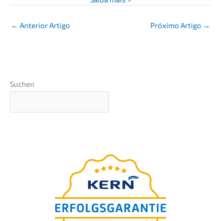
←
Anterior Artigo
Próxi­mo Artigo
→
Suchen
Webinar sobre os princí­pi­os
básicos
präsen­tiert von Nils
Koerber
Venda da empre­sa (M
A)
&