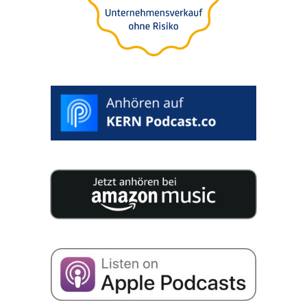
sem risco e sem perda
de valor
A
>
ESCOLHA
DATA
DESEJADA