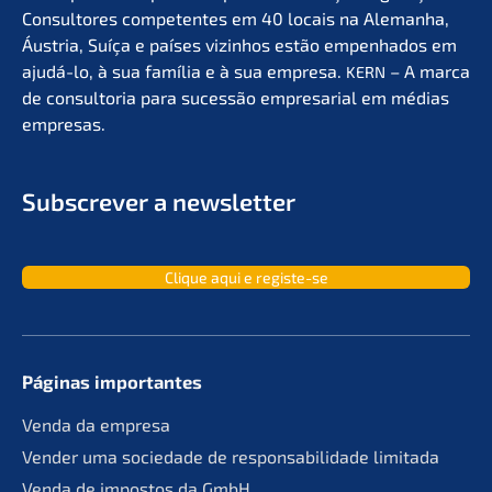
Consul­to­res compe­ten­tes em 40 locais na Aleman­ha,
Áustria, Suíça e países vizin­hos estão empen­ha­dos em
ajudá-lo, à sua família e à sua empre­sa.
– A marca
KERN
de consult­oria para suces­são empre­sa­ri­al em médias
empresas.
Subscrever a newsletter
Clique aqui e registe-se
Páginas importan­tes
Venda da empresa
Vender uma socie­da­de de responsa­bil­ida­de limitada
Venda de impos­tos da GmbH