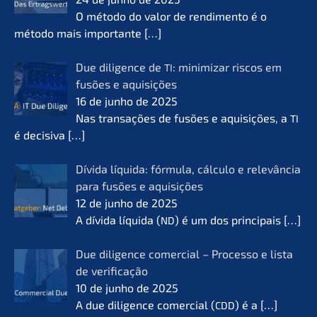
O método do valor de rendi­men­to é o
método mais importan­te
[…]
Due diligence de
: minimi­zar riscos em
TI
fusões e aquisi­ções
16 de junho de 2025
Nas transa­ções de fusões e aquisi­ções, a
TI
é decisi­va
[…]
Dívida líqui­da: fórmu­la, cálcu­lo e relevân­cia
para fusões e aquisi­ções
12 de junho de 2025
A dívida líqui­da (
) é um dos princi­pais
[…]
ND
Due diligence comer­cial – Proces­so e lista
de verifi­ca­ção
10 de junho de 2025
A due diligence comer­cial (
) é a
[…]
CDD