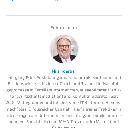
Sobre o autor
Nils Koerber
Jahrgang 1964, Ausbil­dung und Studi­um als Kaufmann und
Betriebs­wirt, zerti­fi­zier­ter Coach und Trainer für Nachfol­
ge­pro­zes­se in Famili­en­un­ter­neh­men, ausge­bil­de­ter Media­
tor (Wirtschafts­me­dia­ti­on) und Konflikt­mo­de­ra­tor. Seit
2004 Mitbe­grün­der und Inhaber von
- Unternehmens­
KERN
nachfolge. Erfolg­rei­cher. Langjäh­rig erfah­re­ner Prakti­ker in
allen Fragen der Unternehmens­nachfolge in Famili­en­un­ter­
neh­men. Spezia­li­siert auf M
&
A-Prozesse im Mittel­stand.
Saiba mais >