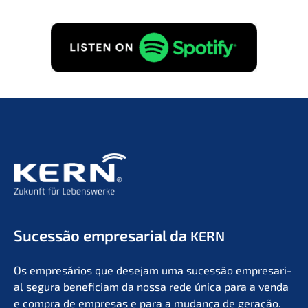
Suces­são empre­sa­ri­al da
KERN
Os empresá­ri­os que desejam uma suces­são empre­sa­ri­
al segura benefi­ci­am da nossa rede única para a venda
e compra de empre­sas e para a mudan­ça de geração.