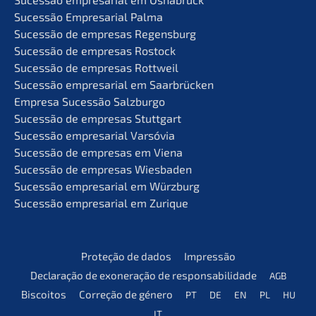
Suces­são Empre­sa­ri­al Palma
Suces­são de empre­sas Regensburg
Suces­são de empre­sas Rostock
Suces­são de empre­sas Rottweil
Suces­são empre­sa­ri­al em Saarbrücken
Empre­sa Suces­são Salzburgo
Suces­são de empre­sas Stuttgart
Suces­são empre­sa­ri­al Varsóvia
Suces­são de empre­sas em Viena
Suces­são de empre­sas Wiesbaden
Suces­são empre­sa­ri­al em Würzburg
Suces­são empre­sa­ri­al em Zurique
Prote­ção de dados
Impres­são
Decla­ra­ção de exonera­ção de responsabilidade
AGB
Bisco­i­tos
Corre­ção de género
PT
DE
EN
PL
HU
IT