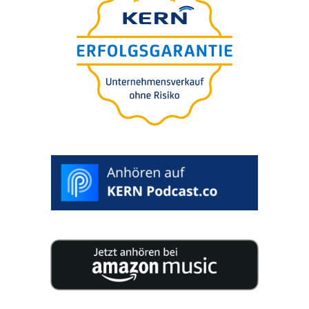
25 especia­lis­tas publi­cam 200 páginas reple­tas de
conhe­ci­men­to para a suces­são da sua empresa.