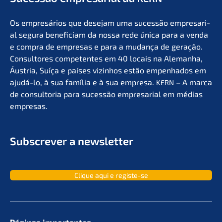
Os empresá­ri­os que desejam uma suces­são empre­sa­ri­
al segura benefi­ci­am da nossa rede única para a venda
e compra de empre­sas e para a mudan­ça de geração.
Consul­to­res compe­ten­tes em 40 locais na Aleman­ha,
Áustria, Suíça e países vizin­hos estão empen­ha­dos em
ajudá-lo, à sua família e à sua empre­sa.
– A marca
KERN
de consult­oria para suces­são empre­sa­ri­al em médias
empresas.
Subscrever a newsletter
Clique aqui e registe-se