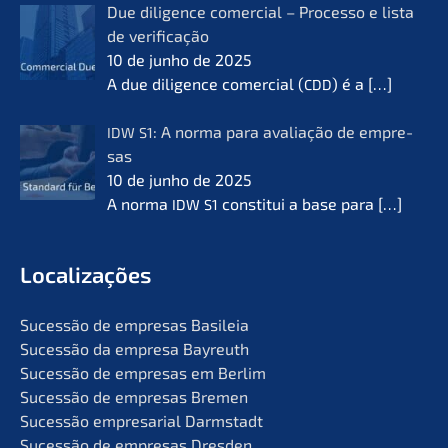
Due diligence comer­cial – Proces­so e lista
de verifi­ca­ção
10 de junho de 2025
A due diligence comer­cial (
) é a
[…]
CDD
: A norma para avalia­ção de empre­
IDW
S1
sas
10 de junho de 2025
A norma
consti­tui a base para
[…]
IDW
S1
Locali­za­ções
Suces­são de empre­sas Basileia
Suces­são da empre­sa Bayreuth
Suces­são de empre­sas em Berlim
Suces­são de empre­sas Bremen
Suces­são empre­sa­ri­al Darmstadt
Suces­são de empre­sas Dresden