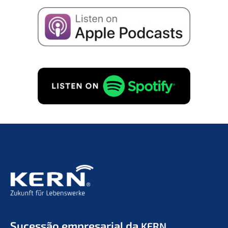
Concordo com o armaze­na­men­to dos meus
dados para receber e-mails sobre suces­são
empre­sa­ri­al, de acordo com
Políti­ca de priva­ci­da­
de
para.
PEDIDO GRATUITO!
Suces­são empre­sa­ri­al da
KERN