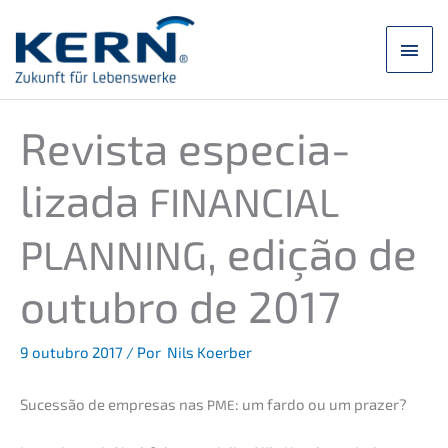
Saltar
para
Men
o
conteúdo
princ
Revis­ta especia­
lizada
FINANCIAL
, edição de
PLANNING
outub­ro de 2017
9 outub­ro 2017
/ Por
Nils Koerber
Suces­são de empre­sas nas
: um fardo ou um prazer?
PME