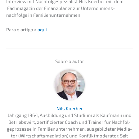
Inter­view mit Nachfol­ge­spe­zia­list Nils Koerber mit dem
Fachma­ga­zin der Finanz­pla­ner zur Unternehmens­
nachfolge in Familienunternehmen.
Para o artigo >
aqui
Sobre o autor
Nils Koerber
Jahrgang 1964, Ausbil­dung und Studi­um als Kaufmann und
Betriebs­wirt, zerti­fi­zier­ter Coach und Trainer für Nachfol­
ge­pro­zes­se in Famili­en­un­ter­neh­men, ausge­bil­de­ter Media­
tor (Wirtschafts­me­dia­ti­on) und Konflikt­mo­de­ra­tor. Seit