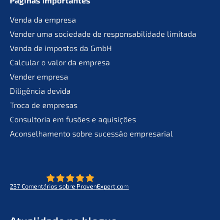
Páginas importan­tes
Venda da empresa
Vender uma socie­da­de de responsa­bil­ida­de limitada
Venda de impos­tos da GmbH
Calcu­lar o valor da empresa
Vender empre­sa
Diligên­cia devida
Troca de empresas
Consult­oria em fusões e aquisições
Aconsel­ha­men­to sobre suces­são empresarial
237
Comen­tá­ri­os sobre ProvenExpert.com
- O futuro do lifeworks
KERN