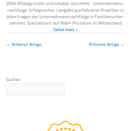
2004 Mitbe­grün­der und Inhaber von
- Unternehmens­
KERN
nachfolge. Erfolg­rei­cher. Langjäh­rig erfah­re­ner Prakti­ker in
allen Fragen der Unternehmens­nachfolge in Famili­en­un­ter­
neh­men. Spezia­li­siert auf M
&
A-Prozesse im Mittel­stand.
Saiba mais >
←
Anterior Artigo
Próxi­mo Artigo
→
Suchen
O
guia defini­tivo
para a
suces­são da sua empresa