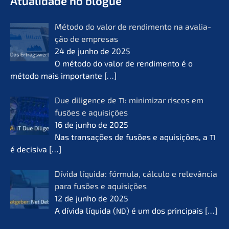
Atual­i­da­de no blogue
Método do valor de rendi­men­to na avalia­
ção de empre­sas
24 de junho de 2025
O método do valor de rendi­men­to é o
método mais importan­te
[…]
Due diligence de
: minimi­zar riscos em
TI
fusões e aquisi­ções
16 de junho de 2025
Nas transa­ções de fusões e aquisi­ções, a
TI
é decisi­va
[…]
Dívida líqui­da: fórmu­la, cálcu­lo e relevân­cia
para fusões e aquisi­ções
12 de junho de 2025
A dívida líqui­da (
) é um dos princi­pais
[…]
ND