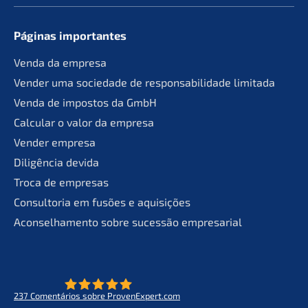
Páginas importan­tes
Venda da empresa
Vender uma socie­da­de de responsa­bil­ida­de limitada
Venda de impos­tos da GmbH
Calcu­lar o valor da empresa
Vender empre­sa
Diligên­cia devida
Troca de empresas
Consult­oria em fusões e aquisições
Aconsel­ha­men­to sobre suces­são empresarial
237
Comen­tá­ri­os sobre ProvenExpert.com