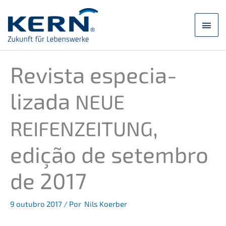
Saltar
para
Men
o
conteúdo
princ
Revis­ta especia­
lizada
NEUE
,
REIFENZEITUNG
edição de setem­bro
de 2017
9 outub­ro 2017
/ Por
Nils Koerber