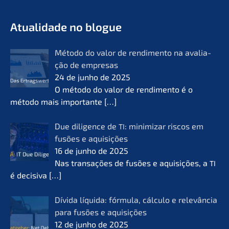
- O futuro do lifeworks
KERN
Atual­i­da­de no blogue
Método do valor de rendi­men­to na avalia­
ção de empre­sas
24 de junho de 2025
O método do valor de rendi­men­to é o
método mais importan­te
[…]
Due diligence de
: minimi­zar riscos em
TI
fusões e aquisi­ções
16 de junho de 2025
Nas transa­ções de fusões e aquisi­ções, a
TI
é decisi­va
[…]
Dívida líqui­da: fórmu­la, cálcu­lo e relevân­cia
para fusões e aquisi­ções
12 de junho de 2025