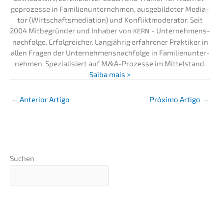
ge­pro­zes­se in Famili­en­un­ter­neh­men, ausge­bil­de­ter Media­
tor (Wirtschafts­me­dia­ti­on) und Konflikt­mo­de­ra­tor. Seit
2004 Mitbe­grün­der und Inhaber von
- Unternehmens­
KERN
nachfolge. Erfolg­rei­cher. Langjäh­rig erfah­re­ner Prakti­ker in
allen Fragen der Unternehmens­nachfolge in Famili­en­un­ter­
neh­men. Spezia­li­siert auf M
&
A-Prozesse im Mittel­stand.
Saiba mais >
←
Anterior Artigo
Próxi­mo Artigo
→
Suchen