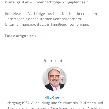
Weiter geht es – Firmen­nach­fol­ge will geplant sein
Inter­view mit Nachfol­ge­spe­zia­list Nils Koerber mit dem
Fachma­ga­zin der deutschen Reifen­bran­che zu
Unternehmens­nachfolge in Familienunternehmen.
Para o artigo >
aqui
Sobre o autor
Nils Koerber
Jahrgang 1964, Ausbil­dung und Studi­um als Kaufmann und
Betriebs­wirt, zerti­fi­zier­ter Coach und Trainer für Nachfol­