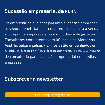
Suces­são empre­sa­ri­al da
KERN
Os empresá­ri­os que desejam uma suces­são empre­sa­ri­
al segura benefi­ci­am da nossa rede única para a venda
e compra de empre­sas e para a mudan­ça de geração.
Consul­to­res compe­ten­tes em 40 locais na Aleman­ha,
Áustria, Suíça e países vizin­hos estão empen­ha­dos em
ajudá-lo, à sua família e à sua empre­sa.
– A marca
KERN
de consult­oria para suces­são empre­sa­ri­al em médias
empresas.
Subscrever a newsletter
Clique aqui e registe-se