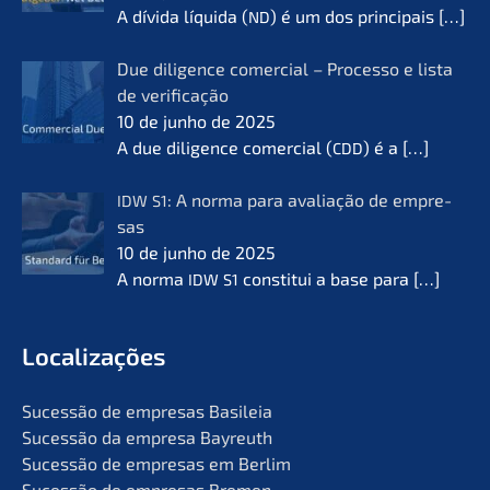
A dívida líqui­da (
) é um dos princi­pais
[…]
ND
Due diligence comer­cial – Proces­so e lista
de verifi­ca­ção
10 de junho de 2025
A due diligence comer­cial (
) é a
[…]
CDD
: A norma para avalia­ção de empre­
IDW
S1
sas
10 de junho de 2025
A norma
consti­tui a base para
[…]
IDW
S1
Locali­za­ções
Suces­são de empre­sas Basileia
Suces­são da empre­sa Bayreuth
Suces­são de empre­sas em Berlim
Suces­são de empre­sas Bremen