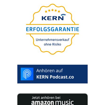
O
guia defini­tivo
para a
suces­são da sua empresa
25 especia­lis­tas publi­cam 200 páginas reple­tas de
conhe­ci­men­to para a suces­são da sua empresa.