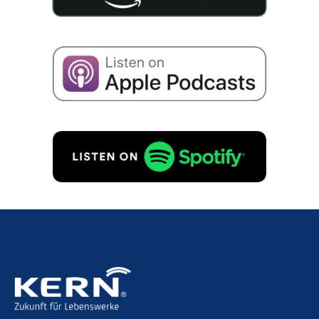
Concordo com o armaze­na­men­to dos meus
dados para receber e-mails sobre suces­são
empre­sa­ri­al, de acordo com
Políti­ca de priva­ci­da­
de
para.
PEDIDO GRATUITO!