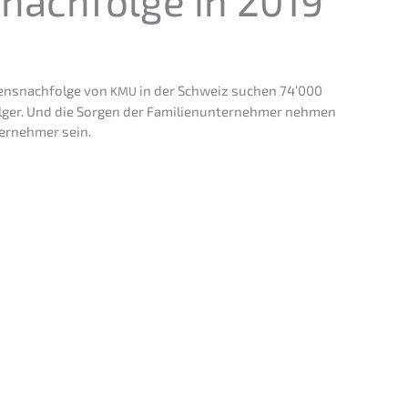
nachfolge in 2019
ens­nachfolge von
in der Schweiz suchen 74’000
KMU
ger. Und die Sorgen der Famili­en­un­ter­neh­mer nehmen
r­neh­mer sein.
ásicos
präsen­tiert von Nils Koerber
A) sem risco e sem perda
&
valor
>
DATA
DESEJADA