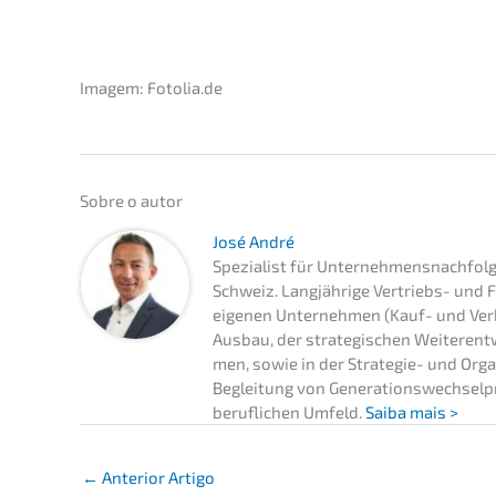
Imagem: Fotolia.de
Sobre o autor
José André
Spezia­list für Unternehmens­nachfol
Schweiz. Langjäh­ri­ge Vertriebs- und 
eigenen Unter­neh­men (Kauf- und Ve
Ausbau, der strate­gi­schen Weiter­ent­
men, sowie in der Strate­gie- und Organi
Beglei­tung von Genera­ti­ons­wech­sel­p
beruf­li­chen Umfeld.
Saiba mais >
←
Anterior Artigo