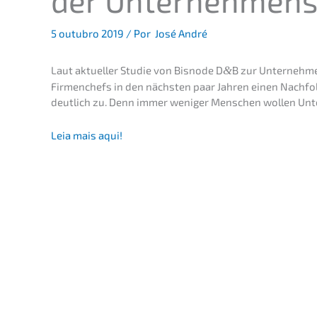
der Unternehmens­
5 outub­ro 2019
/ Por
José André
Laut aktuel­ler Studie von Bisnode D
&
B zur Unternehm
Firmen­chefs in den nächs­ten paar Jahren einen Nachfol­
deutlich zu. Denn immer weniger Menschen wollen Unte
Leia mais aqui!
Webinar sobre os princí­pi­os b
Venda da empre­sa (M
de 
A
ESCOLHA