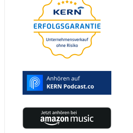
pi­os básicos
präsen­tiert
von Nils Koerber
Venda da empre­sa
(M
A) sem risco e
&
sem perda
de valor
A
>
ESCOLHA
DATA
DESEJADA