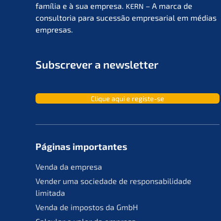
família e à sua empre­sa.
– A marca de
KERN
consult­oria para suces­são empre­sa­ri­al em médias
empresas.
Subscrever a newsletter
Clique aqui e registe-se
Páginas importan­tes
Venda da empresa
Vender uma socie­da­de de responsa­bil­ida­de
limitada
Venda de impos­tos da GmbH