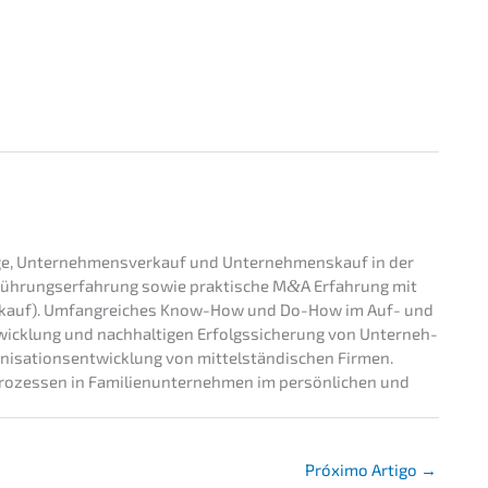
ge, Unter­nehmens­verkauf und Unter­nehmens­kauf in der
Führungs­er­fah­rung sowie prakti­sche M
&
A Erfah­rung mit
rkauf). Umfang­rei­ches Know-How und Do-How im Auf- und
wick­lung und nachhal­ti­gen Erfolgs­si­che­rung von Unter­neh­
­sa­ti­ons­ent­wick­lung von mittel­stän­di­schen Firmen.
ro­zes­sen in Famili­en­un­ter­neh­men im persön­li­chen und
Próxi­mo Artigo
→