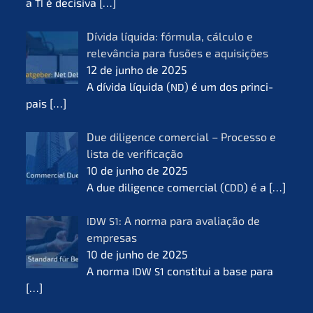
a
é decisi­va
[…]
TI
Dívida líqui­da: fórmu­la, cálcu­lo e
relevân­cia para fusões e aquisi­ções
12 de junho de 2025
A dívida líqui­da (
) é um dos princi­
ND
pais
[…]
Due diligence comer­cial – Proces­so e
lista de verifi­ca­ção
10 de junho de 2025
A due diligence comer­cial (
) é a
[…]
CDD
: A norma para avalia­ção de
IDW
S1
empre­sas
10 de junho de 2025
A norma
consti­tui a base para
IDW
S1
[…]