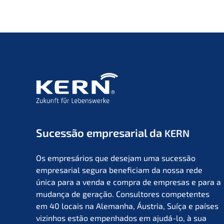
Suces­são empre­sa­ri­al da
KERN
Os empresá­ri­os que desejam uma suces­são
empre­sa­ri­al segura benefi­ci­am da nossa rede
única para a venda e compra de empre­sas e para a
mudan­ça de geração. Consul­to­res compe­ten­tes
em 40 locais na Aleman­ha, Áustria, Suíça e países
vizin­hos estão empen­ha­dos em ajudá-lo, à sua