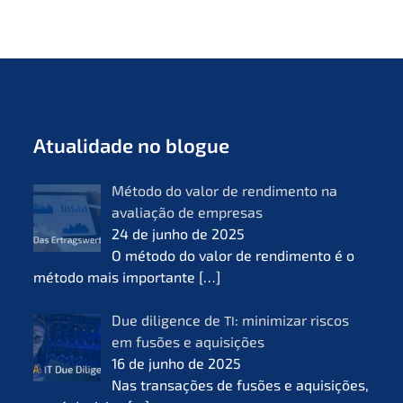
Atual­i­da­de no blogue
Método do valor de rendi­men­to na
avalia­ção de empre­sas
24 de junho de 2025
O método do valor de rendi­men­to é o
método mais importan­te
[…]
Due diligence de
: minimi­zar riscos
TI
em fusões e aquisi­ções
16 de junho de 2025
Nas transa­ções de fusões e aquisi­ções,