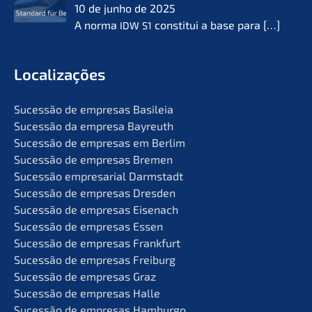
10 de junho de 2025
A norma
consti­tui a base para
[…]
IDW
S1
Locali­za­ções
Suces­são de empre­sas Basileia
Suces­são da empre­sa Bayreuth
Suces­são de empre­sas em Berlim
Suces­são de empre­sas Bremen
Suces­são empre­sa­ri­al Darmstadt
Suces­são de empre­sas Dresden
Suces­são de empre­sas Eisenach
Suces­são de empre­sas Essen
Suces­são de empre­sas Frankfurt
Suces­são de empre­sas Freiburg
Suces­são de empre­sas Graz
Suces­são de empre­sas Halle
Suces­são de empre­sas Hamburgo