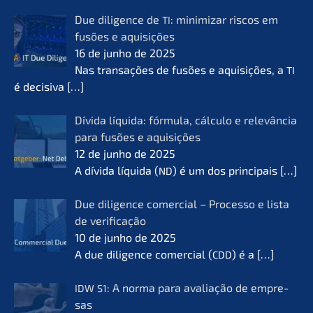
Due diligence de
: minimi­zar riscos em
TI
fusões e aquisi­ções
16 de junho de 2025
Nas transa­ções de fusões e aquisi­ções, a
TI
é decisi­va
[…]
Dívida líqui­da: fórmu­la, cálcu­lo e relevân­cia
para fusões e aquisi­ções
12 de junho de 2025
A dívida líqui­da (
) é um dos princi­pais
[…]
ND
Due diligence comer­cial – Proces­so e lista
de verifi­ca­ção
10 de junho de 2025
A due diligence comer­cial (
) é a
[…]
CDD
: A norma para avalia­ção de empre­
IDW
S1
sas