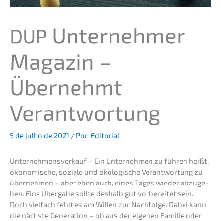
Unter­neh­mer
DUP
Magazin –
Übernehmt
Verantwortung
5 de julho de 2021
/ Por
Editorial
Unter­nehmens­verkauf – Ein Unter­neh­men zu führen heißt,
ökono­mi­sche, sozia­le und ökolo­gi­sche Verant­wor­tung zu
überneh­men – aber eben auch, eines Tages wieder abzuge­
ben. Eine Überga­be sollte deshalb gut vorbe­rei­tet sein.
Doch vielfach fehlt es am Willen zur Nachfol­ge. Dabei kann
die nächs­te Genera­ti­on – ob aus der eigenen Familie oder