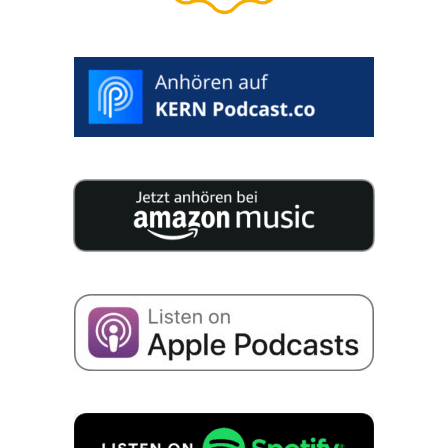
A
>
ESCOLHA
DATA
DESEJADA