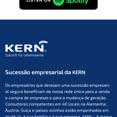
Suces­são empre­sa­ri­al da
KERN
Os empresá­ri­os que desejam uma suces­são empre­sa­ri­
al segura benefi­ci­am da nossa rede única para a venda
e compra de empre­sas e para a mudan­ça de geração.
Consul­to­res compe­ten­tes em 40 locais na Aleman­ha,
Áustria, Suíça e países vizin­hos estão empen­ha­dos em
ajudá-lo, à sua família e à sua empre­sa.
– A marca
KERN