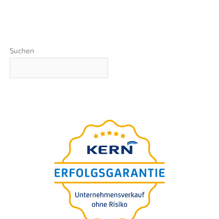
Suchen
Webinar sobre os princí­pi­os
básicos
präsen­tiert von Nils
Koerber
Venda da empre­sa (M
A)
&
sem risco e sem perda
de valor