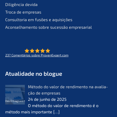
Diligên­cia devida
Troca de empresas
Consult­oria em fusões e aquisições
Aconsel­ha­men­to sobre suces­são empresarial
237
Comen­tá­ri­os sobre ProvenExpert.com
- O futuro do lifeworks
KERN
Atual­i­da­de no blogue
Método do valor de rendi­men­to na avalia­
ção de empre­sas
24 de junho de 2025
O método do valor de rendi­men­to é o
método mais importan­te
[…]