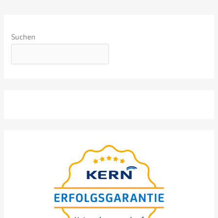
Suchen
Webinar sobre os princí­pi­os
básicos
präsen­tiert von Nils
Koerber
Venda da empre­sa (M
A)
&
sem risco e sem perda