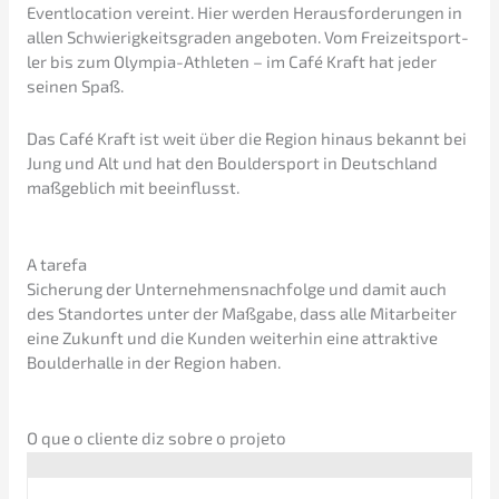
Event­lo­ca­ti­on vereint. Hier werden Heraus­for­de­run­gen in
allen Schwie­rig­keits­gra­den angebo­ten. Vom Freizeit­sport­
ler bis zum Olympia-Athle­ten – im Café Kraft hat jeder
seinen Spaß.
Das Café Kraft ist weit über die Region hinaus bekannt bei
Jung und Alt und hat den Bould­er­sport in Deutsch­land
maßgeb­lich mit beein­flusst.
A tarefa
Siche­rung der Unternehmens­nachfolge und damit auch
des Stand­or­tes unter der Maßga­be, dass alle Mitar­bei­ter
eine Zukunft und die Kunden weiter­hin eine attrak­ti­ve
Bould­er­hal­le in der Region haben.
O que o cliente diz sobre o projeto