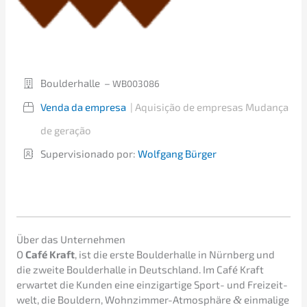
Bould­er­hal­le –
WB003086
Venda da empresa
|
Aquisi­ção de empre­sas
Mudan­ça
de geração
Super­vi­sio­na­do por:
Wolfgang Bürger
Über das Unternehmen
O
Café Kraft
, ist die erste Bould­er­hal­le in Nürnberg und
die zweite Bould­er­hal­le in Deutsch­land. Im Café Kraft
erwar­tet die Kunden eine einzig­ar­ti­ge Sport- und Freizeit­
welt, die Bould­ern, Wohnzim­mer-Atmosphä­re
&
einma­li­ge