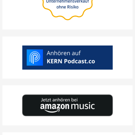
de valor
A
>
ESCOLHA
DATA
DESEJADA