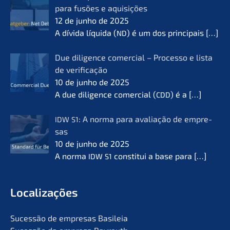
para fusões e aquisi­ções
12 de junho de 2025
A dívida líqui­da (
) é um dos princi­pais
[…]
ND
Due diligence comer­cial – Proces­so e lista
de verifi­ca­ção
10 de junho de 2025
A due diligence comer­cial (
) é a
[…]
CDD
: A norma para avalia­ção de empre­
IDW
S1
sas
10 de junho de 2025
A norma
consti­tui a base para
[…]
IDW
S1
Locali­za­ções
Suces­são de empre­sas Basileia