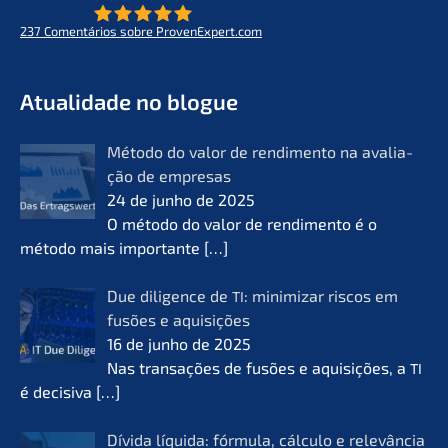
237
Comen­tá­ri­os sobre ProvenExpert.com
- O futuro do lifeworks
KERN
Atual­i­da­de no blogue
Método do valor de rendi­men­to na avalia­
ção de empre­sas
24 de junho de 2025
O método do valor de rendi­men­to é o
método mais importan­te
[…]
Due diligence de
: minimi­zar riscos em
TI
fusões e aquisi­ções
16 de junho de 2025
Nas transa­ções de fusões e aquisi­ções, a
TI
é decisi­va
[…]
Dívida líqui­da: fórmu­la, cálcu­lo e relevân­cia