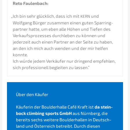
Reto Faulen­bach:
„
I
ch bin sehr glück­lich, dass ich mit
und
KERN
Wolfgang Bürger zusam­men einen guten Sparring­
part­ner hatte, um eben alle Höhen und Tiefen des
Verkaufs­pro­zes­ses durch­le­ben zu können und
jeder­zeit auch einen Partner an der Seite zu haben,
an den ich mich auch wenden und der mir helfen
konnte.
Ich würde jedem Verkäu­fer nur dringend empfeh­len,
sich profes­sio­nell beglei­ten zu lassen.”
Über den Käufer
Käufe­rin der Bould­er­hal­le Café Kraft ist
da stein­
bock climbing sports GmbH
aus Nürnberg, die
bereits sechs weite­re Bould­er­hal­len in Deutsch­
land und Öster­reich betreibt. Durch diesen