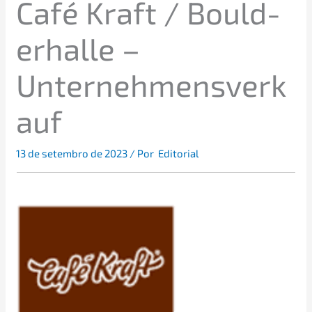
Café Kraft / Bould­
er­hal­le –
Unternehmensverk
auf
13 de setem­bro de 2023
/ Por
Editorial