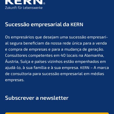
Suces­são empre­sa­ri­al da
KERN
Os empresá­ri­os que desejam uma suces­são empre­sa­ri­
al segura benefi­ci­am da nossa rede única para a venda
e compra de empre­sas e para a mudan­ça de geração.
Consul­to­res compe­ten­tes em 40 locais na Aleman­ha,
Áustria, Suíça e países vizin­hos estão empen­ha­dos em
ajudá-lo, à sua família e à sua empre­sa.
– A marca
KERN
de consult­oria para suces­são empre­sa­ri­al em médias
empresas.
Subscrever a newsletter