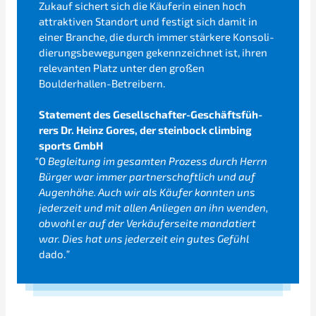
Zukauf sichert sich die Käufe­rin einen hoch
attrak­ti­ven Stand­ort und festigt sich damit in
einer Branche, die durch immer stärke­re Konso­li­
die­rungs­be­we­gun­gen gekenn­zeich­net ist, ihren
relevan­ten Platz unter den großen
Boulderhallen-Betreibern.
State­ment des Gesell­schaf­ter-Geschäfts­füh­
rers Dr. Heinz Gores, der stein­bock climbing
sports GmbH
“
O
Beglei­tung im gesam­ten Prozess durch Herrn
Bürger war immer
partner­schaft­lich und auf
Augen­hö­he. Auch wir als Käufer konnten uns
jeder­zeit und mit allen Anlie­gen an ihn wenden,
obwohl er auf der Verkäu­fer­sei­te manda­tiert
war. Dies hat uns jeder­zeit ein gutes Gefühl
dado.
”