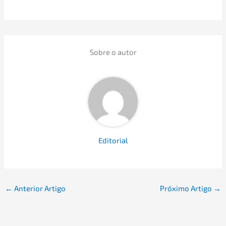
Sobre o autor
Edito­ri­al
←
Anterior Artigo
Próxi­mo Artigo
→