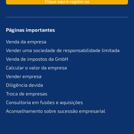
Clique aqui e registe-se
Páginas importan­tes
Venda da empresa
Vender uma socie­da­de de responsa­bil­ida­de limitada
Venda de impos­tos da GmbH
Calcu­lar o valor da empresa
Vender empre­sa
Diligên­cia devida
Troca de empresas
Consult­oria em fusões e aquisições
Aconsel­ha­men­to sobre suces­são empresarial