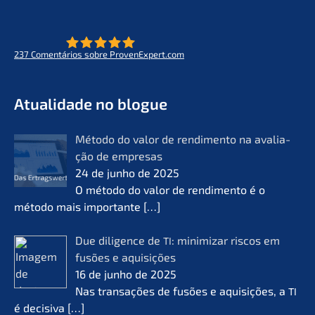
237
Comen­tá­ri­os sobre ProvenExpert.com
- O futuro do lifeworks
KERN
Atual­i­da­de no blogue
Método do valor de rendi­men­to na avalia­
ção de empre­sas
24 de junho de 2025
O método do valor de rendi­men­to é o
método mais importan­te
[…]
Due diligence de
: minimi­zar riscos em
TI
fusões e aquisi­ções
16 de junho de 2025
Nas transa­ções de fusões e aquisi­ções, a
TI
é decisi­va
[…]