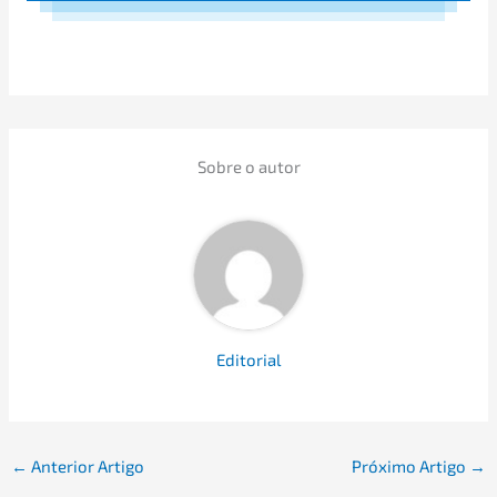
Sobre o autor
Edito­ri­al
←
Anterior Artigo
Próxi­mo Artigo
→