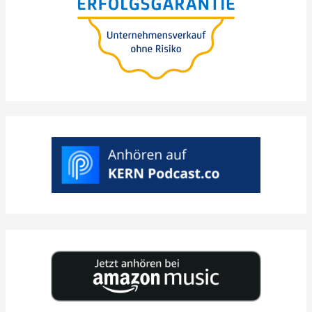
sem risco e sem perda
de valor
A
>
ESCOLHA
DATA
DESEJADA