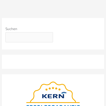
Suchen
Webinar sobre os princí­pi­os
básicos
präsen­tiert von Nils
Koerber
Venda da empre­sa (M
A)
&