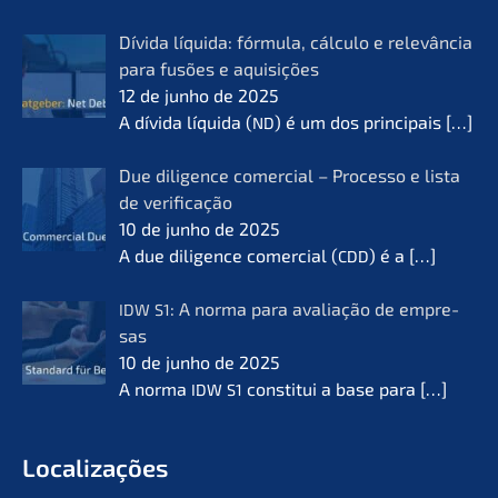
Dívida líqui­da: fórmu­la, cálcu­lo e relevân­cia
para fusões e aquisi­ções
12 de junho de 2025
A dívida líqui­da (
) é um dos princi­pais
[…]
ND
Due diligence comer­cial – Proces­so e lista
de verifi­ca­ção
10 de junho de 2025
A due diligence comer­cial (
) é a
[…]
CDD
: A norma para avalia­ção de empre­
IDW
S1
sas
10 de junho de 2025
A norma
consti­tui a base para
[…]
IDW
S1
Locali­za­ções