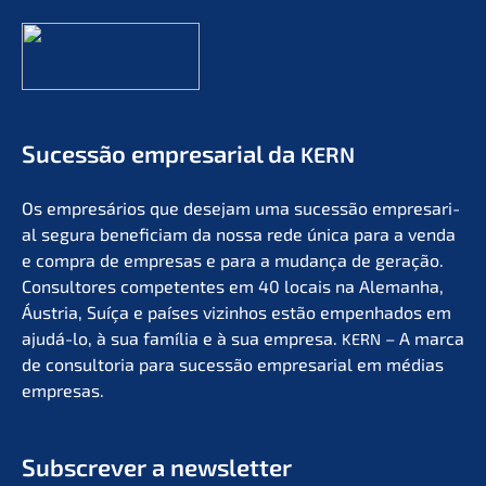
Suces­são empre­sa­ri­al da
KERN
Os empresá­ri­os que desejam uma suces­são empre­sa­ri­
al segura benefi­ci­am da nossa rede única para a venda
e compra de empre­sas e para a mudan­ça de geração.
Consul­to­res compe­ten­tes em 40 locais na Aleman­ha,
Áustria, Suíça e países vizin­hos estão empen­ha­dos em
ajudá-lo, à sua família e à sua empre­sa.
– A marca
KERN
de consult­oria para suces­são empre­sa­ri­al em médias
empresas.
Subscrever a newsletter