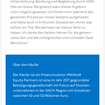
Unter­stüt­zung, Beratung und Beglei­tung durch
KERN
(Herren Greve/Bergmann) wäre dieses Ergeb­nis
nicht möglich gewesen. Ich fühlte mich während des
gesam­ten Prozes­ses immer bestens aufge­ho­ben
und hatte auch in kriti­schen Situa­tio­nen immer das
Gefühl, ein Top-Berater­team an meiner Seite zu
haben. Ich danke den beiden Herren für die gemein­
sa­me Zeit und den erfolg­rei­chen und schnel­len Deal-
Abschluss.“
Über den Käufer
Der Käufer ist ein Finanz­in­ves­tor.
PREMIUM
Equity Partners ist eine im Jahr 2011 gegrün­de­te
Betei­li­gungs­ge­sell­schaft mit Fokus auf Nischen­
un­ter­neh­men in der DACH-Region mit Umsät­zen
zwischen 10 und 50 Millio­nen Euro.