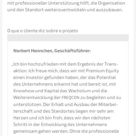
mit profes­sio­nel­ler Unter­stüt­zung hilft, die Organi­sa­ti­on
und den Stand­ort weiter­zu­ent­wi­ckeln und auszubauen.
O que o cliente diz sobre o projeto
Norbert Hennchen, Geschäftsführer:
„
Ich bin hochzu­frie­den mit dem Ergeb­nis der Trans­
ak­ti­on. Ich freue mich, dass wir mit Premi­um Equity
einen Inves­tor gefun­den haben, der das Poten­ti­al
des Unter­neh­mens erkannt hat und bereit ist, mit
Knowhow und Kapital das Wachs­tum und die
Weiter­ent­wick­lung der
zu beglei­ten und zu
FREQCON
unter­stüt­zen. Der Erhalt und Ausbau der Mitar­bei­
ter­schaft und des Stand­or­tes liegen mir sehr am
Herzen und ich bin froh, dass wir den nächs­ten
Schritt in der Entwick­lung des Unter­neh­mens
gemein­sam gehen werden. Ohne die profes­sio­nel­le