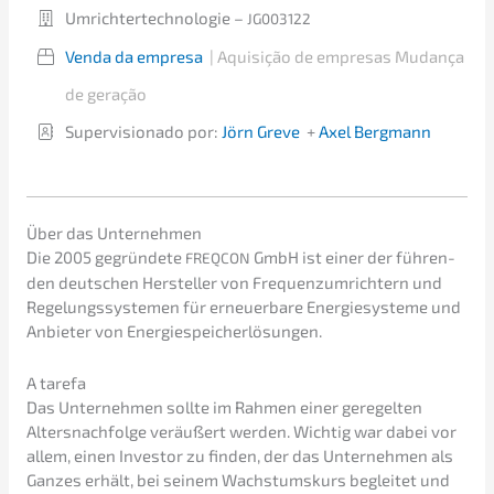
Umrich­ter­tech­no­lo­gie –
JG003122
Venda da empresa
|
Aquisi­ção de empre­sas
Mudan­ça
de geração
Super­vi­sio­na­do por:
Jörn Greve
+
Axel Bergmann
Über das Unternehmen
Die 2005 gegrün­de­te
GmbH ist einer der führen­
FREQCON
den deutschen Herstel­ler von Frequenz­um­rich­tern und
Regelungs­sys­te­men für erneu­er­ba­re Energie­sys­te­me und
Anbie­ter von Energiespeicherlösungen.
A tarefa
Das Unter­neh­men sollte im Rahmen einer geregel­ten
Alters­nach­fol­ge veräu­ßert werden.
Wichtig war dabei vor
allem, einen Inves­tor zu finden, der das Unter­neh­men als
Ganzes erhält, bei seinem Wachs­tums­kurs beglei­tet und