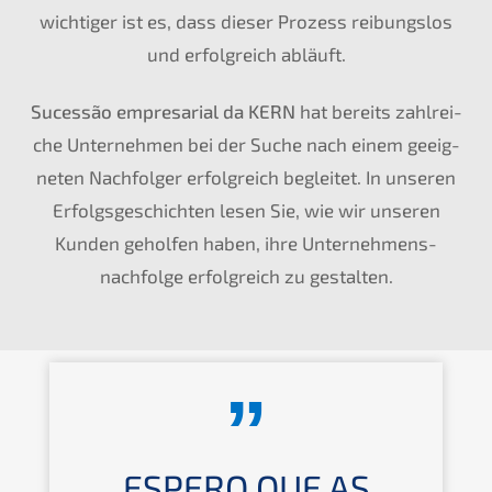
wichti­ger ist es, dass dieser Prozess reibungs­los
und erfolg­reich abläuft.
Suces­são empre­sa­ri­al da
KERN
hat bereits zahlrei­
che Unter­neh­men bei der Suche nach einem geeig­
ne­ten Nachfol­ger erfolg­reich beglei­tet. In unseren
Erfolgs­ge­schich­ten lesen Sie, wie wir unseren
Kunden gehol­fen haben, ihre Unternehmens­
nachfolge erfolg­reich zu gestalten.
ESPERO QUE AS