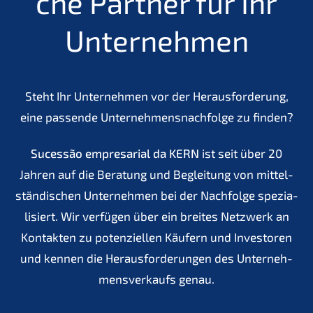
che Partner für Ihr
Unternehmen
Steht Ihr Unter­neh­men vor der Heraus­for­de­rung,
eine passen­de Unternehmens­nachfolge zu finden?
Suces­são empre­sa­ri­al da
KERN
ist seit über 20
Jahren auf die Beratung und Beglei­tung von mittel­
stän­di­schen Unter­neh­men bei der Nachfol­ge spezia­
li­siert. Wir verfü­gen über ein breites Netzwerk an
Kontak­ten zu poten­zi­el­len Käufern und Inves­to­ren
und kennen die Heraus­for­de­run­gen des Unter­neh­
mens­ver­kaufs genau.