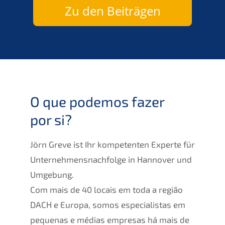
Zu den Beiträgen
O que podemos fazer
por si?
Jörn Greve ist Ihr kompe­ten­ten Exper­te für
Unternehmens­nachfolge in Hanno­ver und
Umgebung.
Com mais de 40 locais em toda a região
DACH
e Europa, somos especia­lis­tas em
peque­nas e médias empre­sas há mais de