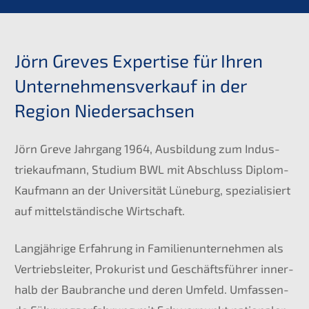
Jörn Greves Exper­ti­se für Ihren
Unter­nehmens­verkauf in der
Region Niedersachsen
Jörn Greve Jahrgang 1964, Ausbil­dung zum Indus­
trie­kauf­mann, Studi­um
BWL
mit Abschluss Diplom-
Kaufmann an der Univer­si­tät Lüneburg, spezia­li­siert
auf mittel­stän­di­sche Wirtschaft.
Langjäh­ri­ge Erfah­rung in Famili­en­un­ter­neh­men als
Vertriebs­lei­ter, Proku­rist und Geschäfts­füh­rer inner­
halb der Baubran­che und deren Umfeld. Umfas­sen­