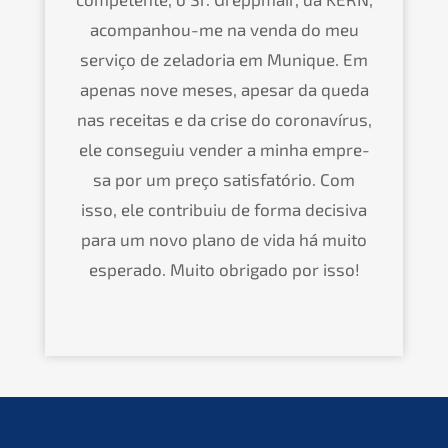
acomp­an­hou-me na venda do meu
servi­ço de zelado­ria em Munique. Em
apenas nove meses, apesar da queda
nas receitas e da crise do corona­ví­rus,
ele conse­guiu vender a minha empre­
sa por um preço satis­fa­tório. Com
isso, ele contri­buiu de forma decisi­va
para um novo plano de vida há muito
espera­do. Muito obriga­do por isso!