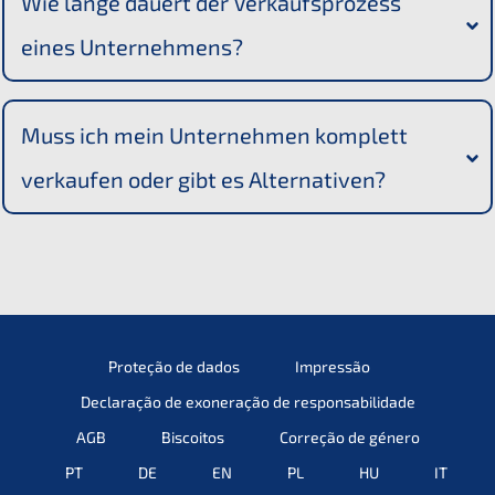
Wie lange dauert der Verkaufs­pro­zess 
eines Unternehmens?
Muss ich mein Unter­neh­men komplett 
verkau­fen oder gibt es Alternativen?
Prote­ção de dados
Impres­são
Decla­ra­ção de exonera­ção de responsabilidade
AGB
Bisco­i­tos
Corre­ção de género
PT
DE
EN
PL
HU
IT