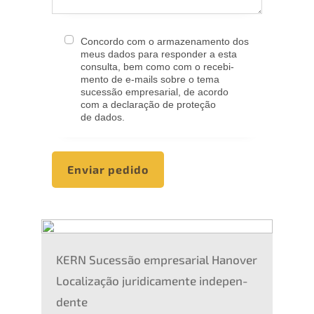
Concordo com o armaze­na­men­to dos
meus dados para respon­der a esta
consul­ta, bem como com o recebi­
men­to de e-mails sobre o tema
suces­são empre­sa­ri­al, de acordo
com a decla­ra­ção de prote­ção
de dados.
Enviar pedido
KERN
Suces­são empre­sa­ri­al Hanover
Locali­za­ção juridi­ca­men­te indepen­
den­te