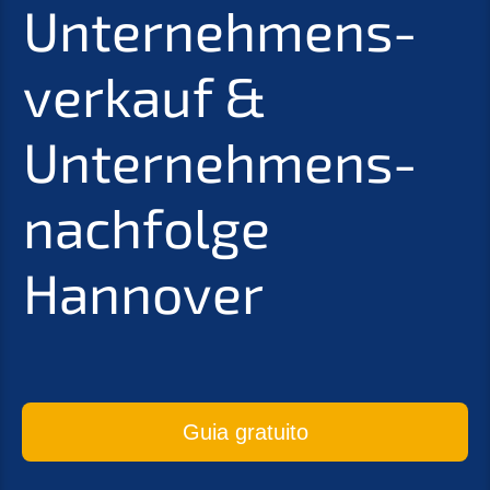
Unter­nehmens­
verkauf
&
Unternehmens­
nachfolge
Hannover
Guia gratui­to