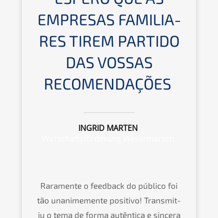
EMPRE­SAS FAMILIA­
RES TIREM PARTIDO
DAS VOSSAS
RECOMENDAÇÕES
INGRID MARTEN
Wirtschafts­för­de­rung Wesermarsch
Raramen­te o feedback do públi­co foi
tão unani­me­men­te positivo! Trans­mi­t­
iu o tema de forma autên­ti­ca e sincera