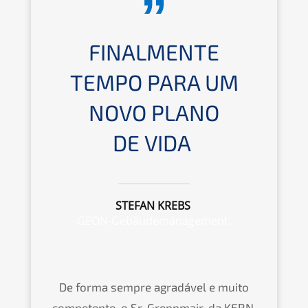
FINAL­MEN­TE
TEMPO PARA UM
NOVO PLANO
DE VIDA
STEFAN KREBS
GEON-Gebäudemanagement
De forma sempre agradá­vel e muito
compe­ten­te, o Sr. Grepp­mair, da
KERN
,