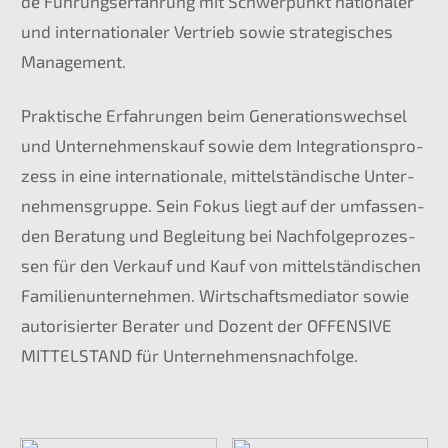
de Führungs­er­fah­rung mit Schwer­punkt natio­na­ler
und inter­na­tio­na­ler Vertrieb sowie strate­gi­sches
Management.
Prakti­sche Erfah­run­gen beim Generations­wechsel
und Unter­nehmens­kauf sowie dem Integra­ti­ons­pro­
zess in eine inter­na­tio­na­le, mittel­stän­di­sche Unter­
neh­mens­grup­pe. Sein Fokus liegt auf der umfas­sen­
den Beratung und Beglei­tung bei Nachfol­ge­pro­zes­
sen für den Verkauf und Kauf von mittel­stän­di­schen
Famili­en­un­ter­neh­men. Wirtschafts­me­dia­tor sowie
autori­sier­ter Berater und Dozent der
OFFENSIVE
MITTELSTAND
für Unternehmensnachfolge.