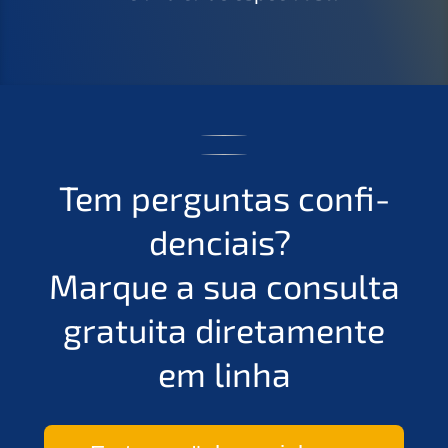
Tem pergun­tas confi­
den­ciais?
Marque a sua consul­ta
gratui­ta direta­men­te
em linha