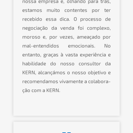
nossa empre­sa e, olhan­do para trás,
estamos muito conten­tes por ter
recebi­do essa dica. O proces­so de
negocia­ção da venda foi complexo,
moroso e, por vezes, ameaça­do por
mal-enten­di­dos emocio­nais. No
entan­to, graças à vasta experiên­cia e
habil­ida­de do nosso consul­tor da
KERN
, alcan­çá­mos o nosso objetivo e
recomen­da­mos vivamen­te a colabora­
ção com a
KERN
.