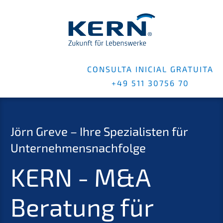
CONSUL­TA INICIAL GRATUI­TA
+49 511 30756 70
Jörn Greve – Ihre Spezia­lis­ten für
Unternehmensnachfolge
KERN
- M
&
A
Beratung für