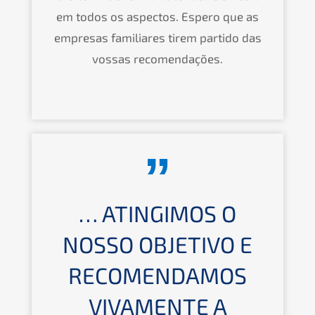
em todos os aspec­tos. Espero que as
empre­sas familia­res tirem partido das
vossas recomendações.
… ATING­I­MOS O
NOSSO OBJETIVO E
RECOMEN­DA­MOS
VIVAMEN­TE A