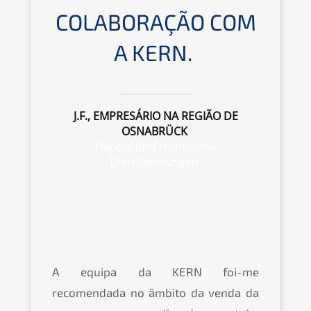
COLABORA­ÇÃO COM
A
KERN
.
J.F., EMPRESÁ­RIO NA REGIÃO DE
OSNABRÜCK
Handel und techni­sche
Dienstleistungen
A equipa da
KERN
foi-me
recomendada no âmbito da venda da