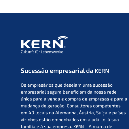
Suces­são empre­sa­ri­al da
KERN
Os empresá­ri­os que desejam uma suces­são
empre­sa­ri­al segura benefi­ci­am da nossa rede
única para a venda e compra de empre­sas e para a
mudan­ça de geração. Consul­to­res compe­ten­tes
em 40 locais na Aleman­ha, Áustria, Suíça e países
vizin­hos estão empen­ha­dos em ajudá-lo, à sua
família e à sua empre­sa.
– A marca de
KERN