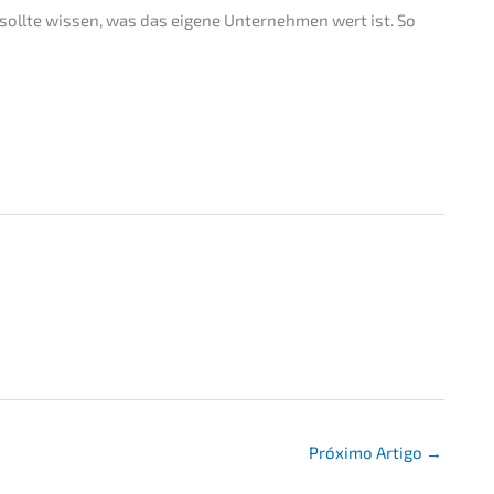
 sollte wissen, was das eigene Unter­neh­men wert ist. So
Próxi­mo Artigo
→