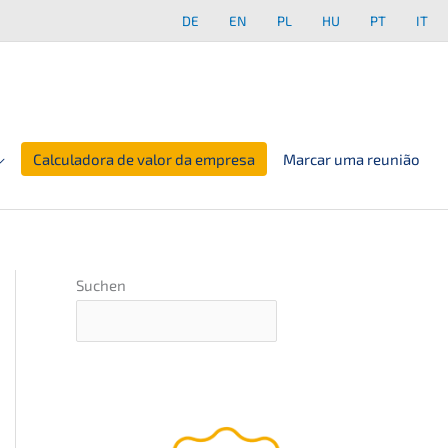
DE
EN
PL
HU
PT
IT
Calculadora de valor da empresa
Marcar uma reunião
Suchen
O
guia defini­tivo