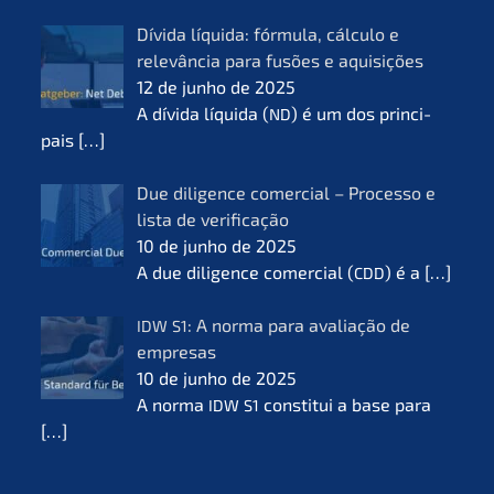
Dívida líqui­da: fórmu­la, cálcu­lo e
relevân­cia para fusões e aquisi­ções
12 de junho de 2025
A dívida líqui­da (
) é um dos princi­
ND
pais
[…]
Due diligence comer­cial – Proces­so e
lista de verifi­ca­ção
10 de junho de 2025
A due diligence comer­cial (
) é a
[…]
CDD
: A norma para avalia­ção de
IDW
S1
empre­sas
10 de junho de 2025
A norma
consti­tui a base para
IDW
S1
[…]