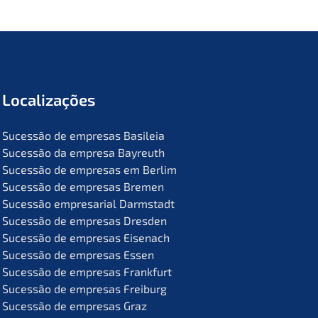
Locali­za­ções
Suces­são de empre­sas Basileia
Suces­são da empre­sa Bayreuth
Suces­são de empre­sas em Berlim
Suces­são de empre­sas Bremen
Suces­são empre­sa­ri­al Darmstadt
Suces­são de empre­sas Dresden
Suces­são de empre­sas Eisenach
Suces­são de empre­sas Essen
Suces­são de empre­sas Frankfurt
Suces­são de empre­sas Freiburg
Suces­são de empre­sas Graz