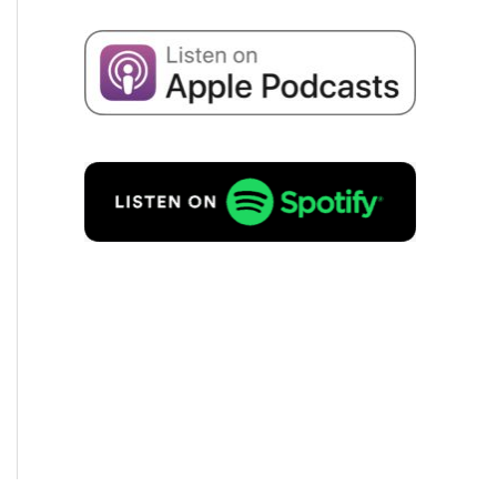
Concordo com o armaze­na­men­
to dos meus dados para receber
e-mails sobre suces­são empre­
sa­ri­al, de acordo com
Políti­ca de
priva­ci­da­de
para.
PEDIDO GRATUITO!