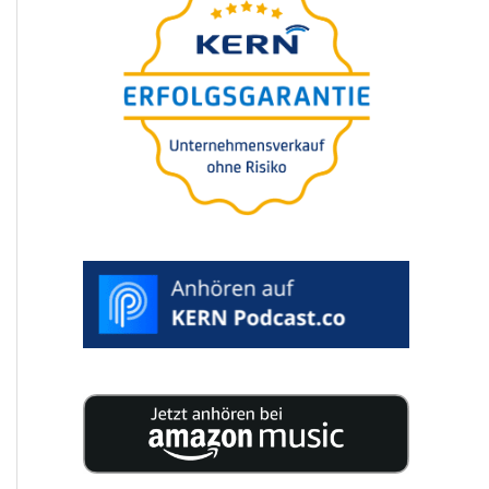
para a suces­são da
sua empresa
25 especia­lis­tas publi­cam 200
páginas reple­tas de conhe­ci­men­to
para a suces­são da sua empresa.