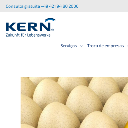
Saltar
Consul­ta gratui­ta +49 421 94 80 2000
para
o
conteúdo
Serviços
Troca de empresas