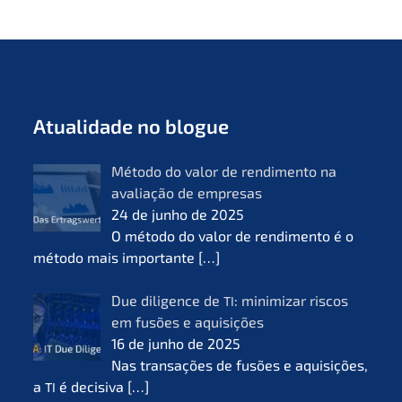
Atual­i­da­de no blogue
Método do valor de rendi­men­to na
avalia­ção de empre­sas
24 de junho de 2025
O método do valor de rendi­men­to é o
método mais importan­te
[…]
Due diligence de
: minimi­zar riscos
TI
em fusões e aquisi­ções
16 de junho de 2025
Nas transa­ções de fusões e aquisi­ções,
a
é decisi­va
[…]
TI