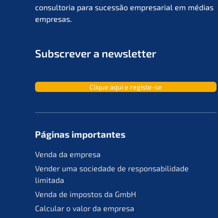
consult­oria para suces­são empre­sa­ri­al em médias
empresas.
Subscrever a newsletter
Clique aqui e registe-se
Páginas importan­tes
Venda da empresa
Vender uma socie­da­de de responsa­bil­ida­de
limitada
Venda de impos­tos da GmbH
Calcu­lar o valor da empresa