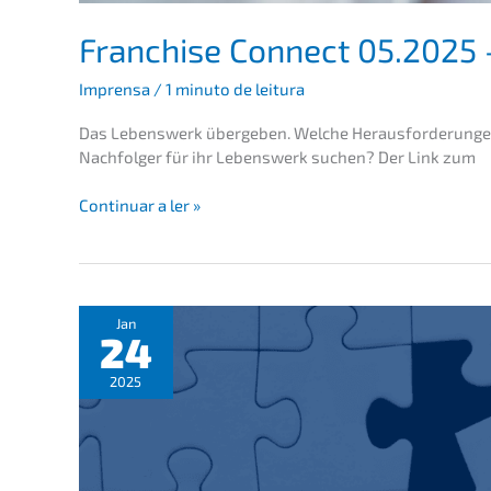
Franchise Connect 05.2025 
Impren­sa
/
1 minuto de leitura
Das Lebens­werk überge­ben. Welche Heraus­for­de­run­ge
Nachfol­ger für ihr Lebens­werk suchen? Der Link zum
Franchise
Conti­nu­ar a ler »
Connect
05.2025
–
In
gute
Jan
24
Hände
abzuge­
2025
ben