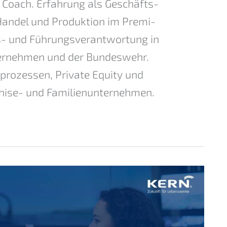
Coach. Erfah­rung als Geschäfts­
n Handel und Produk­ti­on im Premi­
- und Führungs­ver­ant­wor­tung in
­ter­neh­men und der Bundes­wehr.
pro­zes­sen, Priva­te Equity und
hise- und Famili­en­un­ter­neh­men.