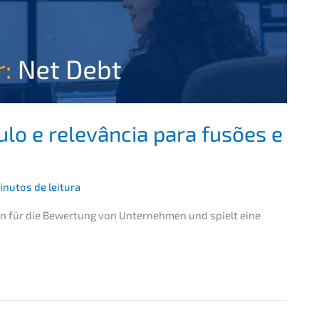
cu­lo e relevân­cia para fusões e
inutos de leitura
len für die Bewer­tung von Unter­neh­men und spielt eine