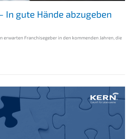
– In gute Hände abzugeben
n erwar­ten Franchise­ge­ber in den kommen­den Jahren, die