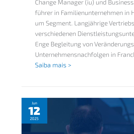
Change Manager (iu) und Business 
füh­rer in Famili­en­un­ter­neh­men i
um Segment. Langjäh­ri­ge Vertriebs
verschie­de­nen Dienst­leis­tungs­un
Enge Beglei­tung von Verän­de­rungs­
Unter­neh­mens­nach­fol­gen in Franc
Saiba mais >
Jun
12
2025