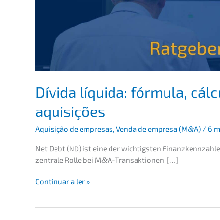
Dívida líqui­da: fórmu­la, cál
aquisições
Aquisi­ção de empre­sas
,
Venda de empre­sa (M
&
A)
/
6 m
Net Debt (
) ist eine der wichtigs­ten Finanz­kenn­zah­
ND
zentra­le Rolle bei M
&
A-Transaktionen. […]
Dívida
Conti­nu­ar a ler »
líqui­
da:
fórmu­