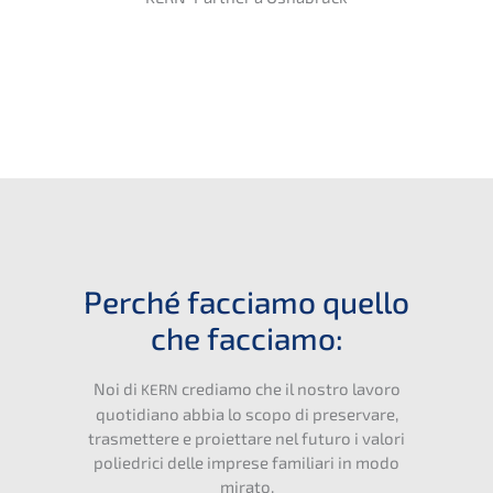
Perché faccia­mo quello
che facciamo:
Noi di
credia­mo che il nostro lavoro
KERN
quoti­dia­no abbia lo scopo di preser­va­re,
trasmet­te­re e proiet­ta­re nel futuro i valori
polied­ri­ci delle impre­se familia­ri in modo
mirato.