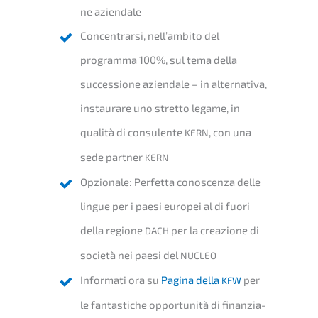
ne aziendale
Concen­trar­si, nell’ambito del
program­ma 100%, sul tema della
succes­sio­ne aziend­a­le – in alter­na­ti­va,
instaura­re uno stret­to legame, in
quali­tà di consu­len­te
, con una
KERN
sede partner
KERN
Opzio­na­le: Perfetta conoscen­za delle
lingue per i paesi europei al di fuori
della regio­ne
per la creazio­ne di
DACH
socie­tà nei paesi del
NUCLEO
Infor­ma­ti ora su
Pagina della
per
KFW
le fanta­sti­che oppor­tu­ni­tà di finan­zia­