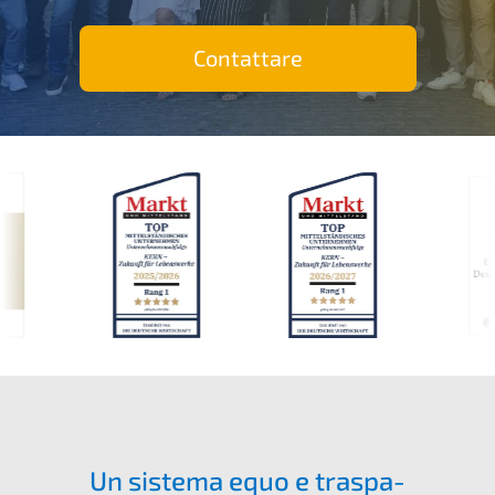
Contat­ta­re
Un siste­ma equo e traspa­