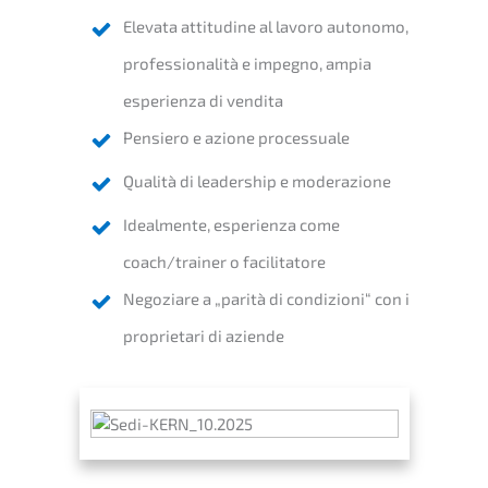
Elevata attitu­di­ne al lavoro autono­mo,
profes­sio­na­li­tà e impeg­no, ampia
esperi­en­za di vendita
Pensie­ro e azione processuale
Quali­tà di leader­ship e moderazione
Ideal­men­te, esperi­en­za come
coach/trainer o facilitatore
Negozia­re a „parità di condi­zio­ni“ con i
proprie­ta­ri di aziende