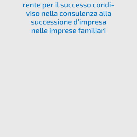
ren­te per il succes­so condi­
vi­so nella consu­len­za alla
succes­sio­ne d’impre­sa
nelle impre­se familiari