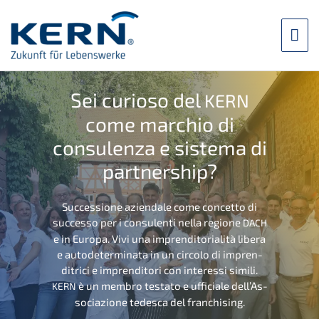
Zum
Inhalt
Hau
springen
Sei curio­so del
KERN
come marchio di
consu­len­za e siste­ma di
partnership?
Succes­sio­ne aziend­a­le come concet­to di
succes­so per i consu­len­ti nella regio­ne
DACH
e in Europa. Vivi una impren­di­to­ri­a­li­tà libera
e autode­ter­mi­na­ta in un circo­lo di impren­
dit­ri­ci e impren­di­to­ri con inter­es­si simili.
è un membro testa­to e uffici­a­le dell’As­
KERN
so­cia­zio­ne tedes­ca del franchising.