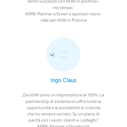
tanto succes­so con
in pochis­si­
KERN
mo tempo.“
KERN-Partner a Essen e sponsor nazio­
na­le per
in Polonia
KERN
Ingo Claus
„
Da
sono un impren­di­to­re al 100%. La
KERN
partner­ship di siste­ma mi offre tutte le
oppor­tu­ni­tà e le possi­bi­li­tà di cresci­ta
che ho sempre cerca­to. Su un piano di
parità con i nostri clienti e i colleghi.“
KERN-Partner a Osnabrück