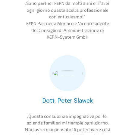
„
Sono partner
da molti anni e rifarei
KERN
ogni giorno questa scelta profes­sio­na­le
con entusiasmo!“
Partner a Monaco e Vicepre­si­den­te
KERN
del Consiglio di Amminis­tra­zio­ne di
KERN-System GmbH
Dott. Peter Slawek
„
Questa consu­len­za impeg­na­ti­va per le
azien­de familia­ri mi riempie ogni giorno.
Non avrei mai pensa­to di poter avere così