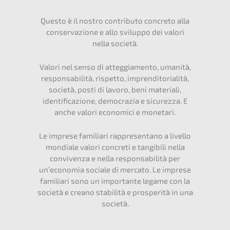
Questo è il nostro contri­bu­to concre­to alla
conser­va­zio­ne e allo svilup­po dei valori
nella società.
Valori nel senso di atteg­gi­a­men­to, umani­tà,
responsa­bi­li­tà, rispet­to, impren­di­to­ri­a­li­tà,
socie­tà, posti di lavoro, beni materia­li,
identi­fi­ca­zio­ne, democra­zia e sicurez­za. E
anche valori econo­mici e monetari.
Le impre­se familia­ri rappre­sen­ta­no a livel­lo
mondia­le valori concre­ti e tangi­bi­li nella
convi­ven­za e nella responsa­bi­li­tà per
un’eco­no­mia socia­le di merca­to. Le impre­se
familia­ri sono un importan­te legame con la
socie­tà e creano stabi­li­tà e prospe­ri­tà in una
società.