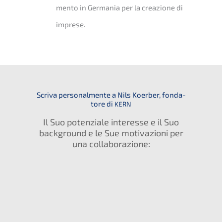
men­to in Germa­nia per la creazio­ne di
imprese.
Scriva perso­nal­men­te a Nils Koerber, fonda­
to­re di
KERN
Il Suo poten­zia­le inter­es­se e il Suo
background e le Sue motiva­zio­ni per
una collaborazione: