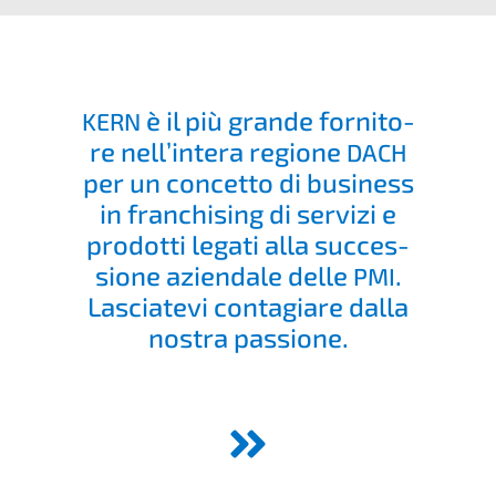
è il più grande forni­to­
KERN
re nell’in­te­ra regio­ne
DACH
per un concet­to di business
in franchi­sing di servi­zi e
prodot­ti legati alla succes­
sio­ne aziend­a­le delle
.
PMI
Lascia­te­vi conta­gia­re dalla
nostra passione.