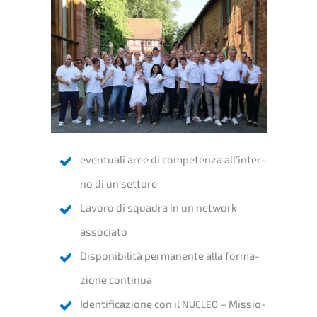
eventua­li aree di compe­tenza all’in­ter­
no di un settore
Lavoro di squadra in un network
associato
Dispo­ni­bi­li­tà perma­nen­te alla forma­
zio­ne continua
Identi­fi­ca­zio­ne con il
– Missio­
NUCLEO