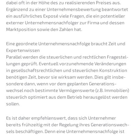
dabei oft in der Höhe des zu reali­sie­ren­den Preises aus.
Ergän­zend zu einer Unter­neh­mens­be­wer­tung beant­wor­tet
ein ausführ­li­ches Exposé viele Fragen, die ein poten­ti­el­ler
exter­ner Unter­neh­mens­nach­fol­ger zur Firma und dessen
Markt­po­si­ti­on sowie den Zahlen hat.
Eine geord­ne­te Unternehmens­nachfolge braucht Zeit und
Expertenwissen
Paral­lel werden die steuer­li­chen und recht­li­chen Frage­stel­
lun­gen geprüft. Eventu­ell vorzu­neh­men­de Verän­de­run­gen
in gesell­schafts­recht­li­chen und steuer­li­chen Konstruk­ti­on
benöti­gen Zeit, bevor sie wirksam werden. Dies gilt insbe­
son­de­re dann, wenn vor dem geplan­ten Generations­
wechsel noch bestimm­te Vermö­gens­wer­te (z.B. Immobi­li­en)
steuer­lich optimiert aus dem Betrieb heraus­ge­löst werden
sollen.
Es ist daher empfeh­lens­wert, dass sich Unter­neh­mer
bereits frühzei­tig mit der Regelung ihres Genera­ti­ons­wech­
sels beschäf­ti­gen. Denn eine Unternehmens­nachfolge ist