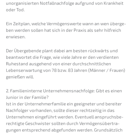
unorga­ni­sier­ten Notfall­nach­fol­ge aufgrund von Krank­heit
oder Tod.
Ein Zeitplan, welche Vermö­gens­wer­te wann an wen überge­
ben werden sollen hat sich in der Praxis als sehr hilfreich
erwiesen.
Der Überge­ben­de plant dabei am besten rückwärts und
beant­wor­tet die Frage, wie viele Jahre er den verdien­ten
Ruhestand ausge­hend von einer durch­schnitt­li­chen
Lebens­er­war­tung von 78 bzw. 83 Jahren (Männer / Frauen)
genie­ßen will.
2. Famili­en­in­ter­ne Unternehmens­nachfolge: Gibt es einen
Junior in der Familie?
Ist in der Unter­neh­mer­fa­mi­lie ein geeig­ne­ter und berei­ter
Nachfol­ger vorhan­den, sollte dieser recht­zei­tig in das
Unter­neh­men einge­führt werden. Eventu­ell anspruchs­be­
rech­tig­te Geschwis­ter sollten durch Vermö­gens­über­tra­
gun­gen entspre­chend abgefun­den werden. Grund­sätz­lich