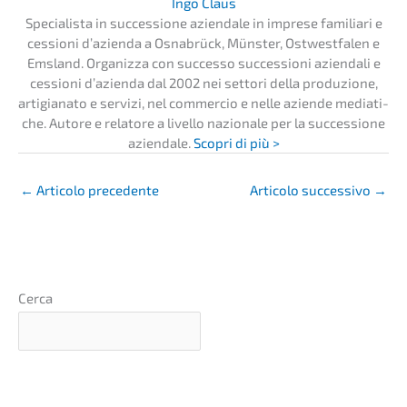
Ingo Claus
Specia­lis­ta in succes­sio­ne aziend­a­le in impre­se familia­ri e
cessio­ni d’azi­en­da a Osnabrück, Münster, Ostwest­fa­len e
Emsland. Organiz­za con succes­so succes­sio­ni aziend­a­li e
cessio­ni d’azi­en­da dal 2002 nei setto­ri della produ­zi­o­ne,
artigi­a­na­to e servi­zi, nel commer­cio e nelle azien­de media­ti­
che. Autore e relato­re a livel­lo nazio­na­le per la succes­sio­ne
aziend­a­le.
Scopri di più >
←
Artico­lo precedente
Artico­lo succes­si­vo
→
Cerca