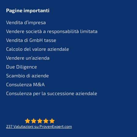
Pagine importan­ti
Vendita d’impre­sa
Vende­re socie­tà a responsa­bi­li­tà limitata
Vendita di GmbH tasse
Calco­lo del valore aziendale
Vende­re un’azienda
Due Diligence
Scambio di aziende
Consu­len­za M
&
A
Consu­len­za per la succes­sio­ne aziendale
237
Valuta­zio­ni su ProvenExpert.com