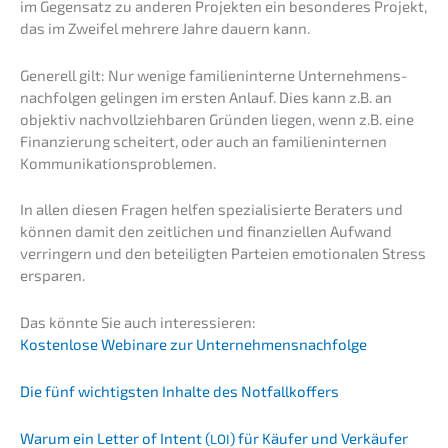
im Gegen­satz zu anderen Projek­ten ein beson­de­res Projekt,
das im Zweifel mehre­re Jahre dauern kann.
Generell gilt: Nur wenige famili­en­in­ter­ne Unter­neh­mens­
nach­fol­gen gelin­gen im ersten Anlauf. Dies kann z.B. an
objek­tiv nachvoll­zieh­ba­ren Gründen liegen, wenn z.B. eine
Finan­zie­rung schei­tert, oder auch an famili­en­in­ter­nen
Kommunikationsproblemen.
In allen diesen Fragen helfen spezia­li­sier­te Beraters und
können damit den zeitli­chen und finan­zi­el­len Aufwand
verrin­gern und den betei­lig­ten Partei­en emotio­na­len Stress
ersparen.
Das könnte Sie auch interessieren:
Kosten­lo­se Webina­re zur Unternehmensnachfolge
Die fünf wichtigs­ten Inhal­te des Notfallkoffers
Warum ein Letter of Intent (
) für Käufer und Verkäu­fer
LOI