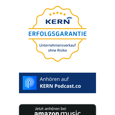
Unter­neh­mens-wert-
Einschät­zung in 5 Minuten
Für Sie
kosten­frei.
100% vertrau­
lich. Inklu­si­ve Auswertung.
>
BEWERTUNG
STARTEN