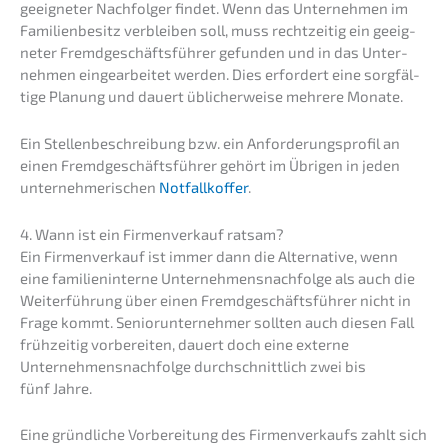
geeig­ne­ter Nachfol­ger findet. Wenn das Unter­neh­men im
Famili­en­be­sitz verblei­ben soll, muss recht­zei­tig ein geeig­
ne­ter Fremd­ge­schäfts­füh­rer gefun­den und in das Unter­
neh­men einge­ar­bei­tet werden. Dies erfor­dert eine sorgfäl­
ti­ge Planung und dauert üblicher­wei­se mehre­re Monate.
Ein Stellen­be­schrei­bung bzw. ein Anfor­de­rungs­pro­fil an
einen Fremd­ge­schäfts­füh­rer gehört im Übrigen in jeden
unter­neh­me­ri­schen
Notfall­kof­fer
.
4. Wann ist ein Firmen­ver­kauf ratsam?
Ein Firmen­ver­kauf ist immer dann die Alter­na­ti­ve, wenn
eine famili­en­in­ter­ne Unternehmens­nachfolge als auch die
Weiter­füh­rung über einen Fremd­ge­schäfts­füh­rer nicht in
Frage kommt. Senior­un­ter­neh­mer sollten auch diesen Fall
frühzei­tig vorbe­rei­ten, dauert doch eine exter­ne
Unternehmens­nachfolge durch­schnitt­lich zwei bis
fünf Jahre.
Eine gründ­li­che Vorbe­rei­tung des Firmen­ver­kaufs zahlt sich