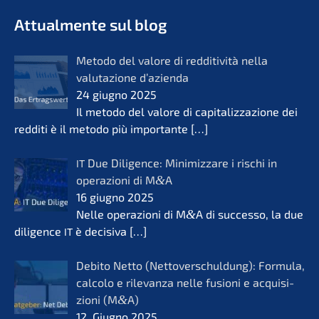
- Futuro per opere di vita
KERN
Attual­men­te sul blog
Metodo del valore di reddi­ti­vi­tà nella
valuta­zio­ne d’azi­en­da
24 giugno 2025
Il metodo del valore di capita­liz­za­zio­ne dei
reddi­ti è il metodo più importan­te
[…]
Due Diligence: Minimiz­za­re i rischi in
IT
opera­zio­ni di M
&
A
16 giugno 2025
Nelle opera­zio­ni di M
&
A di succes­so, la due
diligence
è decisi­va
[…]
IT
Debito Netto (Netto­ver­schul­dung): Formu­la,
calco­lo e rilevanza nelle fusio­ni e acqui­si­
zio­ni (M
&
A)
12. Giugno 2025