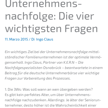
Unternehmens­
nachfolge: Die vier
wichtigs­ten Fragen
11. Marzo 2015
/ Di
Ingo Claus
Ein wichti­ges Ziel bei der Unternehmens­nachfolge mittel­
stän­di­scher Famili­en­un­ter­neh­men ist der optima­le Vermö­
gens­er­halt. Ingo Claus, Partner von K.E.R.N – Die
Nachfolge­spezialisten Osnabrück – beant­wor­te­te in einem
Beitrag für die deutsche Unter­neh­mer­bör­se vier wichti­ge
Fragen zur Vorbe­rei­tung des Prozesses.
1. Die 3Ws: Was soll wann an wen überge­ben werden?
Es gibt kein perfek­tes Alter, um über Unternehmens­
nachfolge nachzu­den­ken. Aller­dings: Je älter der Senior­un­
ter­neh­mer, desto höher ist die Wahrschein­lich­keit einer