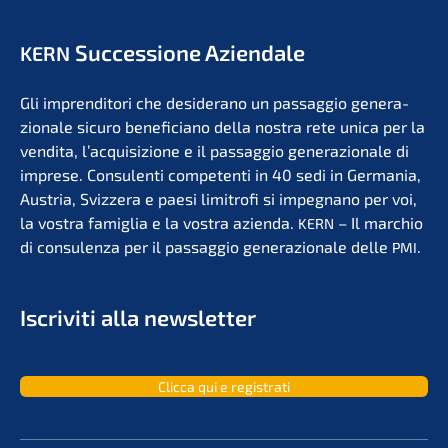
Succes­sio­ne Aziendale
KERN
Gli impren­di­to­ri che deside­r­ano un passag­gio genera­
zio­na­le sicuro benefi­ci­a­no della nostra rete unica per la
vendita, l’acqui­si­zio­ne e il passag­gio genera­zio­na­le di
impre­se. Consu­len­ti compe­ten­ti in 40 sedi in Germa­nia,
Austria, Svizzera e paesi limit­ro­fi si impegna­no per voi,
la vostra famiglia e la vostra azien­da.
– Il marchio
KERN
di consu­len­za per il passag­gio genera­zio­na­le delle
.
PMI
Iscri­vi­ti alla newsletter
Clicca qui e registrati