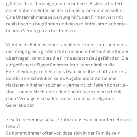
gilt hier, dass derje­ni­ge, der ein höheres Risiko schul­tert
einen höheren Anteil an der Erbmas­se bekom­men sollte.
Eine Unter­neh­mens­be­wer­tung hilft, den Firmen­wert mit
realis­tisch zu begrün­den und dessen Anteil am zu überge­
ben­den Vermö­gen zu bestimmen.
Werden im Rahmen einer famili­en­in­ter­nen Unternehmens­
nachfolge gleich großen Unter­neh­mens­tei­le auf alle Kinder
übertra­gen, kann dies die Firma existen­zi­ell gefähr­den. Die
aufge­fä­cher­te Eigen­tü­mer­struk­tur kann nämlich die
Entschei­dungs­frei­heit eines (Familien-)Geschäftsführers
deutlich einschrän­ken kann. Abgeben­de Unter­neh­mer
riskie­ren mit einer solchen – vermeint­lich fairen Konstruk­
ti­on – neben Streit unter den Nachfol­gern einen erheb­li­
chen Vermö­gens­scha­den für sich und nachfol­gen­de
Generationen.
3. Soll ein Fremd­ge­schäfts­füh­rer das Famili­en­un­ter­neh­men
leiten?
Es kommt immer öfter vor, dass sich in der Familie kein