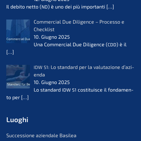
Il debito netto (
) è uno dei più importan­ti
[…]
ND
Commer­cial Due Diligence – Proces­so e
Check­list
10. Giugno 2025
Una Commer­cial Due Diligence (
) è il
CDD
[…]
: Lo standard per la valuta­zio­ne d’azi­
IDW
S1
en­da
10. Giugno 2025
Lo standard
costi­tuis­ce il fonda­men­
IDW
S1
to per
[…]
Luoghi
Succes­sio­ne aziend­a­le Basilea