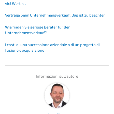
viel Wert ist
Verträ­ge beim Unter­nehmens­verkauf: Das ist zu beachten
Wie finden Sie seriö­se Berater für den
Unternehmensverkauf?
I costi di una succes­sio­ne aziend­a­le o di un proget­to di
fusio­ne e acquisizione
Infor­ma­zio­ni sull’autore