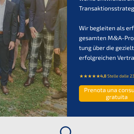
Trans­ak­ti­ons­stra­t
Wir beglei­ten als er
gesam­ten M
&
A-Pro
tung über die geziel­t
erfolg­rei­chen Vert
4,8
Stelle dalle 2
Preno­ta una consu­
gratuita