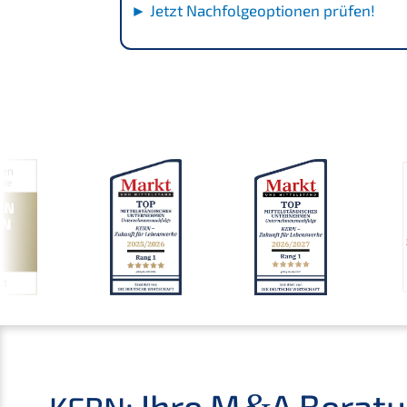
► Jetzt Nachfol­ge­op­tio­nen prüfen!
: Ihre M
A Beratun