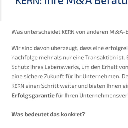
&
KERN
Was unter­schei­det
von anderen M
&
A-
KERN
Wir sind davon überzeugt, dass eine erfolg­r
nachfolge mehr als nur eine Trans­ak­ti­on ist
Schutz Ihres Lebens­werks, um den Erhalt v
eine siche­re Zukunft für Ihr Unter­neh­men. D
einen Schritt weiter und bieten Ihnen e
KERN
Erfolgs­ga­ran­tie
für Ihren Unter­nehmens­ver
Was bedeu­tet das konkret?