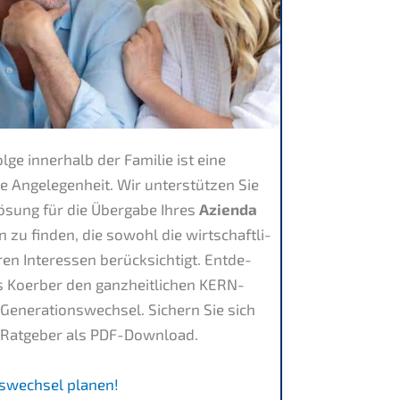
e inner­halb der Familie ist eine
 Angele­gen­heit. Wir unter­stüt­zen Sie
 Lösung für die Überga­be Ihres
Azien­da
on zu finden, die sowohl die wirtschaft­li­
en Inter­es­sen berück­sich­tigt. Entde­
s Koerber den ganzheit­li­chen KERN-
n Generations­wechsel. Sichern Sie sich
-Ratge­ber als PDF-Download.
s­wechsel planen!