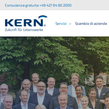
Zum
Consu­len­za gratui­ta +49 421 94 80 2000
Inhalt
springen
Servizi
Scambio di aziende