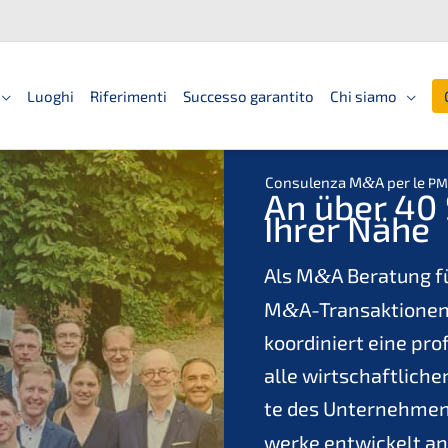
Luoghi
Riferimenti
Successo garantito
Chi siamo
Consu­len­za M
&
A per le
PM
An über 40 S
Ihrer Nähe
Als M
&
A Beratung f
M
&
A-Transaktionen
koordi­niert eine pro
alle wirtschaft­li­che
te des Unter­neh­men
wer­ke entwi­ckelt an 