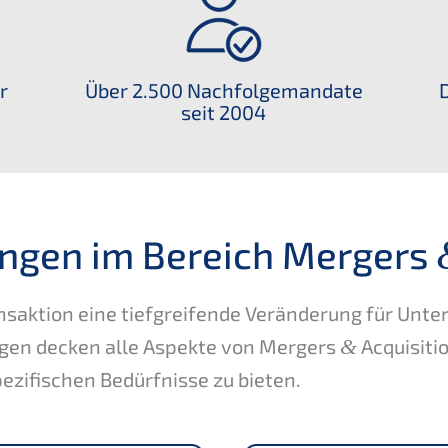
r
Über 2.500 Nachfol­ge­man­da­te
seit 2004
n­gen im Bereich Mergers
saktion eine tiefgrei­fen­de Verän­de­rung für Unt
n­gen decken alle Aspek­te von Mergers
&
Acqui­si­t
ezi­fi­schen Bedürf­nis­se zu bieten.