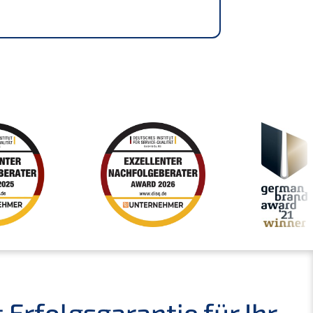
rfolgs­ga­ran­tie für Ihr