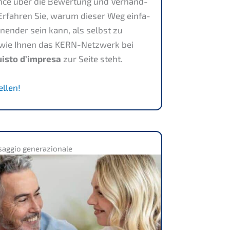
gence über die Bewer­tung und Verhand­
. Erfah­ren Sie, warum dieser Weg einfa­
nnen­der sein kann, als selbst zu
, wie Ihnen das KERN-Netzwerk bei
is­to d’impre­sa
zur Seite steht.
ellen!
ag­gio generazionale