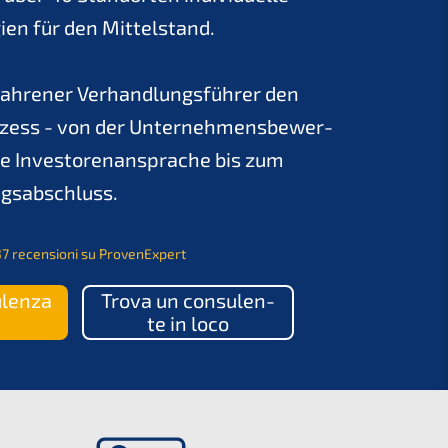
e­gien für den Mittelstand.
fah­re­ner Verhand­lungs­füh­rer den
zess - von der Unter­neh­mens­be­wer­
e Inves­to­ren­an­spra­che bis zum
ragsabschluss.
37 recen­sio­ni su ProvenExpert
len­za
Trova un consu­len­
te in loco