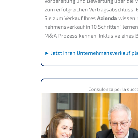
Vorbe­rei­tung und Bewer­tung über die V
zum erfolg­rei­chen Vertrags­ab­schluss. 
Sie zum Verkauf Ihres
Azien­da
wissen m
nehmens­verkauf in 10 Schrit­ten” lerne
M
&
A Prozess kennen. Inklu­si­ve eines 
► Jetzt Ihren Unter­nehmens­verkauf pl
Consu­len­za per la suc