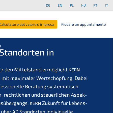
DE
EN
PL
HU
PT
IT
Calcolatore del valore d'impresa
Fissare un appuntamento
I
tand­or­ten in
ür den Mittel­stand ermög­licht
KERN
 mit maxima­ler Wertschöp­fung. Dabei
fes­sio­nel­le Beratung syste­ma­tisch
n, recht­li­chen und steuer­li­chen Aspek­
s­über­gangs.
Zukunft für Lebens­
KERN
über 40 Stand­or­ten indivi­du­el­le