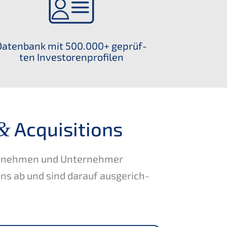
Daten­bank mit 500.000+ geprüf­
ten Investorenprofilen
Acquisitions
&
er­neh­men und Unter­neh­mer
i­ons ab und sind darauf ausge­rich­