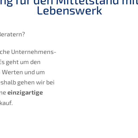
Lebenswerk
Beratern?
ei­che Unternehmens­
. Es geht um den
on Werten und um
eshalb gehen wir bei
ine
einzig­ar­ti­ge
kauf.