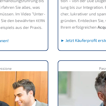
erhand­lungs­füh­rung bis
ti­on – von der Due Dili
Erfah­ren Sie alles, was
lung bis zur Integra­ti­on
üssen. Im Video “Unter­
cher, lukra­ti­ver und spa
n Sie den bewähr­ten
gründen. Entde­cken Sie
KERN
Ihrem erfolg­rei­chen
Acqu
Beispiels aus der Praxis.
► Jetzt Käufer­pro­fil erst
anen!
cessione
Pass