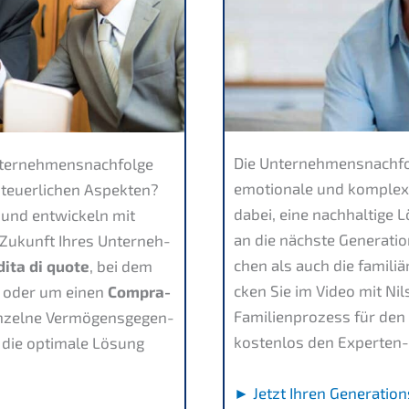
Die Unternehmens­nachfolg
Unternehmens­nachfolge
emotio­na­le und komple­xe
teuer­li­chen Aspek­ten?
dabei, eine nachhal­ti­ge
und entwi­ckeln mit
an die nächs­te Genera­ti­
 Zukunft Ihres Unter­neh­
chen als auch die familiä­r
dita di quote
, bei dem
cken Sie im Video mit Nil
n, oder um einen
Compra­
Famili­en­pro­zess für de
zel­ne Vermö­gens­ge­gen­
kosten­los den Exper­ten
 die optima­le Lösung
► Jetzt Ihren Generation