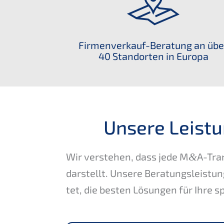
Firmen­ver­kauf-Beratung an übe
40 Stand­or­ten in Europa
Unsere Leistu
Wir verste­hen, dass jede M
&
A-Tran
darstellt. Unsere Beratungs­leis­tu
tet, die besten Lösun­gen für Ihre sp