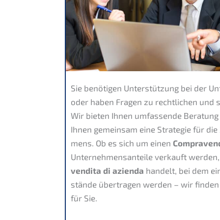
Sie benöti­gen Unter­stüt­zung bei der 
oder haben Fragen zu recht­li­chen und s
Wir bieten Ihnen umfas­sen­de Beratung 
Ihnen gemein­sam eine Strate­gie für die
mens. Ob es sich um einen
Compra­ven­
Unter­neh­mens­an­tei­le verkauft werde
ven­dita di azien­da
handelt, bei dem ein
stän­de übertra­gen werden – wir finden
für Sie.