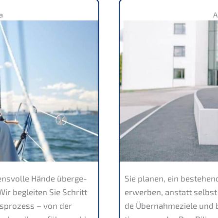
a
A
ens­vol­le Hände überge­
Sie planen, ein bestehen­
ir beglei­ten Sie Schritt
erwer­ben, anstatt selbst
s­pro­zess – von der
de Übernah­me­zie­le und 