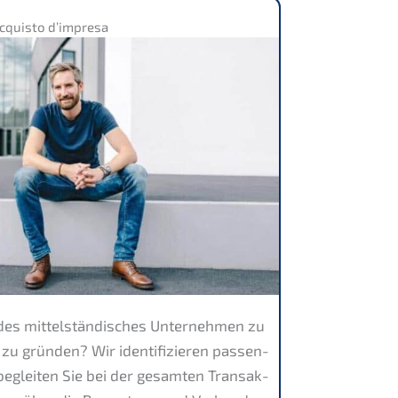
cquis­to d’impresa
des mittel­stän­di­sches Unter­neh­men zu
 zu gründen? Wir identi­fi­zie­ren passen­
beglei­ten Sie bei der gesam­ten Trans­ak­