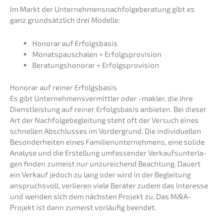
Im Markt der Unter­neh­mens­nach­fol­ge­be­ra­tung gibt es
ganz grund­sätz­lich drei Modelle:
Honorar auf Erfolgsbasis
Monats­pau­scha­len + Erfolgsprovision
Beratungs­ho­no­rar + Erfolgsprovision
Honorar auf reiner Erfolgsbasis
Es gibt Unter­neh­mens­ver­mitt­ler oder -makler, die ihre
Dienst­leis­tung auf reiner Erfolgs­ba­sis anbie­ten. Bei dieser
Art der Nachfol­ge­be­glei­tung steht oft der Versuch eines
schnel­len Abschlus­ses im Vorder­grund. Die indivi­du­el­len
Beson­der­hei­ten eines Famili­en­un­ter­neh­mens, eine solide
Analy­se und die Erstel­lung umfas­sen­der Verkaufs­un­ter­la­
gen finden zumeist nur unzurei­chend Beach­tung. Dauert
ein Verkauf jedoch zu lang oder wird in der Beglei­tung
anspruchs­voll, verlie­ren viele Berater zudem das Inter­es­se
und wenden sich dem nächs­ten Projekt zu. Das M
&
A-
Projekt ist dann zumeist vorläu­fig beendet.