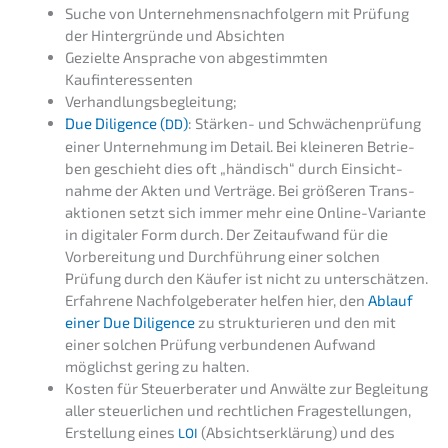
Suche von Unter­neh­mens­nach­fol­gern mit Prüfung
der Hinter­grün­de und Absichten
Geziel­te Anspra­che von abgestimm­ten
Kaufinteressenten
Verhand­lungs­be­glei­tung;
Due Diligence (
)
: Stärken- und Schwä­chen­prü­fung
DD
einer Unter­neh­mung im Detail. Bei kleine­ren Betrie­
ben geschieht dies oft „händisch“ durch Einsicht­
nah­me der Akten und Verträ­ge. Bei größe­ren Trans­
ak­tio­nen setzt sich immer mehr eine Online-Varian­te
in digita­ler Form durch. Der Zeitauf­wand für die
Vorbe­rei­tung und Durch­füh­rung einer solchen
Prüfung durch den Käufer ist nicht zu unter­schät­zen.
Erfah­re­ne Nachfol­ge­be­ra­ter helfen hier, den
Ablauf
einer Due Diligence
zu struk­tu­rie­ren und den mit
einer solchen Prüfung verbun­de­nen Aufwand
möglichst gering zu halten.
Kosten für Steuer­be­ra­ter und Anwäl­te zur Beglei­tung
aller steuer­li­chen und recht­li­chen Frage­stel­lun­gen,
Erstel­lung eines
(Absichts­er­klä­rung) und des
LOI