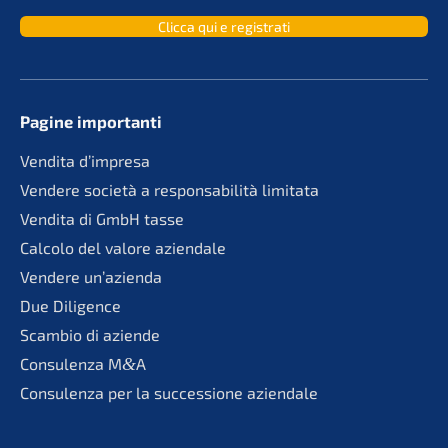
Clicca qui e registrati
Pagine importan­ti
Vendita d’impre­sa
Vende­re socie­tà a responsa­bi­li­tà limitata
Vendita di GmbH tasse
Calco­lo del valore aziendale
Vende­re un’azienda
Due Diligence
Scambio di aziende
Consu­len­za M
&
A
Consu­len­za per la succes­sio­ne aziendale