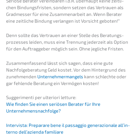
Seriö­se Berater verein­ba­ren i.d.R. überhaupt keine zeitli­
chen Bindungs­fris­ten, sondern setzen das Vertrau­en als
Gradmes­ser für eine Zusam­men­ar­beit an. Wenn Berater
eine zeitli­che Bindung verlan­gen ist Vorsicht geboten!“
Denn sollte das Vertrau­en an einer Stelle des Beratungs­
pro­zes­ses leiden, muss eine Trennung jeder­zeit als Option
für den Auftrag­ge­ber möglich sein. Ohne jegli­che Fristen.
Zusam­men­fas­send lässt sich sagen, dass eine gute
Nachfol­ge­be­ra­tung Geld kostet. Vor dem Hinter­grund des
zuneh­men­den
Unter­neh­mer­man­gels
kann schlech­te oder
gar fehlen­de Beratung ein Vermö­gen kosten!
Sugge­ri­men­ti per ulterio­ri letture:
Wie finden Sie einen seriö­sen Berater für Ihre
Unternehmensnachfolge?
Inter­vis­ta: Prepara­re bene il passag­gio genera­zio­na­le all’in­
ter­no dell’a­zi­en­da familiare