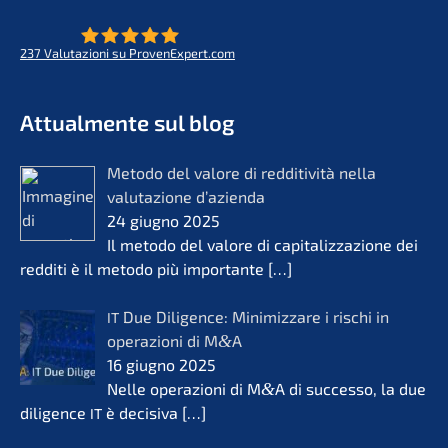
237
Valuta­zio­ni su ProvenExpert.com
- Futuro per opere di vita
KERN
Attual­men­te sul blog
Metodo del valore di reddi­ti­vi­tà nella
valuta­zio­ne d’azi­en­da
24 giugno 2025
Il metodo del valore di capita­liz­za­zio­ne dei
reddi­ti è il metodo più importan­te
[…]
Due Diligence: Minimiz­za­re i rischi in
IT
opera­zio­ni di M
&
A
16 giugno 2025
Nelle opera­zio­ni di M
&
A di succes­so, la due
diligence
è decisi­va
[…]
IT