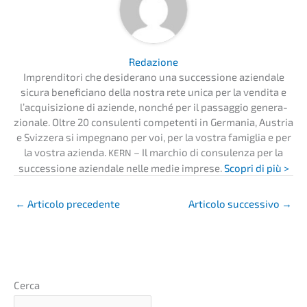
Redazio­ne
Impren­di­to­ri che deside­r­ano una succes­sio­ne aziend­a­le
sicura benefi­ci­a­no della nostra rete unica per la vendita e
l’acqui­si­zio­ne di azien­de, nonché per il passag­gio genera­
zio­na­le. Oltre 20 consu­len­ti compe­ten­ti in Germa­nia, Austria
e Svizzera si impegna­no per voi, per la vostra famiglia e per
la vostra azien­da.
– Il marchio di consu­len­za per la
KERN
succes­sio­ne aziend­a­le nelle medie impre­se.
Scopri di più >
←
Artico­lo precedente
Artico­lo succes­si­vo
→
Cerca