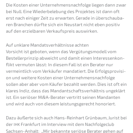
Die Kosten einer Unternehmens­nachfolge liegen dann zwar
bei Null. Eine Wieder­be­le­bung des Projek­tes ist dann oft
erst nach einiger Zeit zu erwar­ten. Gerade in überschau­ba­
ren Branchen dürfte sich ein Neustart nicht eben positiv
auf den erziel­ba­ren Verkaufs­preis auswirken.
Auf unkla­re Mandats­ver­hält­nis­se achten
Vorsicht ist geboten, wenn das Vergü­tungs­mo­dell vom
Bestel­ler­prin­zip abweicht und damit einen Inter­es­sen­kon­
flikt vermu­ten lässt: In diesem Fall ist ein Berater nur
vermeint­lich vom Verkäu­fer manda­tiert. Die Erfolgs­pro­vi­si­
on und weite­re Kosten einer Unternehmens­nachfolge
sollen aber aber vom Käufer bezahlt werden. Dies ist oft ein
klares Indiz, dass das Mandant­schafts­ver­hält­nis ungeklärt
ist. Ein seriö­ser M
&
A-Berater vertritt seinen Mandan­ten
und wird auch von diesem leistungs­ge­recht honoriert.
Dazu äußer­te sich auch Hans-Reinhart Grünbaum, Jurist bei
der
Frank­furt im Inter­view mit dem Nachfol­ge­club
IHK
Sachsen-Anhalt: „Mir bekann­te seriö­se Berater gehen auf