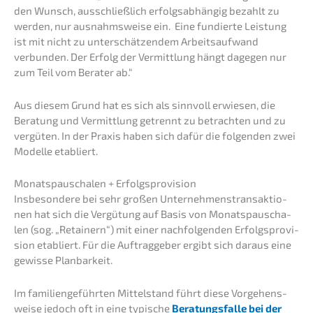
den Wunsch, ausschließ­lich erfolgs­ab­hän­gig bezahlt zu
werden, nur ausnahms­wei­se ein. Eine fundier­te Leistung
ist mit nicht zu unter­schät­zen­dem Arbeits­auf­wand
verbun­den. Der Erfolg der Vermitt­lung hängt dagegen nur
zum Teil vom Berater ab.“
Aus diesem Grund hat es sich als sinnvoll erwie­sen, die
Beratung und Vermitt­lung getrennt zu betrach­ten und zu
vergü­ten. In der Praxis haben sich dafür die folgen­den zwei
Model­le etabliert.
Monats­pau­scha­len + Erfolgsprovision
Insbe­son­de­re bei sehr großen Unter­neh­mens­trans­ak­tio­
nen hat sich die Vergü­tung auf Basis von Monats­pau­scha­
len (sog. „Retai­nern“) mit einer nachfol­gen­den Erfolgs­pro­vi­
si­on etabliert. Für die Auftrag­ge­ber ergibt sich daraus eine
gewis­se Planbarkeit.
Im famili­en­ge­führ­ten Mittel­stand führt diese Vorge­hens­
wei­se jedoch oft in eine typische
Beratungs­fal­le bei der