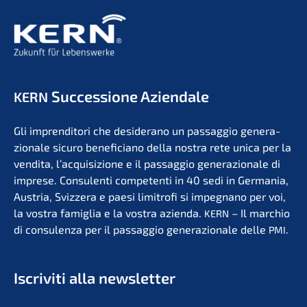
Succes­sio­ne Aziendale
KERN
Gli impren­di­to­ri che deside­r­ano un passag­gio genera­
zio­na­le sicuro benefi­ci­a­no della nostra rete unica per la
vendita, l’acqui­si­zio­ne e il passag­gio genera­zio­na­le di
impre­se. Consu­len­ti compe­ten­ti in 40 sedi in Germa­nia,
Austria, Svizzera e paesi limit­ro­fi si impegna­no per voi,
la vostra famiglia e la vostra azien­da.
– Il marchio
KERN
di consu­len­za per il passag­gio genera­zio­na­le delle
.
PMI
Iscri­vi­ti alla newsletter