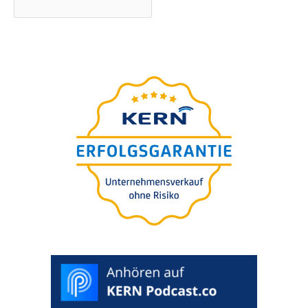
Webinar
–präsen­tiert von
GRATIS
Ingo Claus
Die 7 teuers­ten Fehler bei
der Unter­neh­mens-bewer­
tung für Käufer oder
Verkäufer
>
SELEZIONA
DATA
PREFERITA