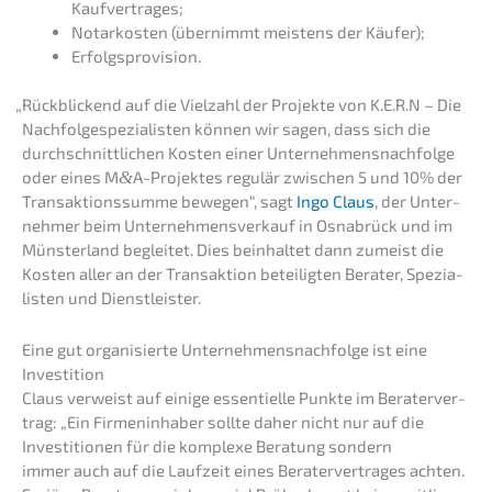
Kaufvertrages;
Notar­kos­ten (übernimmt meistens der Käufer);
Erfolgs­pro­vi­si­on.
„
Rückbli­ckend auf die Vielzahl der Projek­te von K.E.R.N – Die
Nachfolge­spezialisten können wir sagen, dass sich die
durch­schnitt­li­chen Kosten einer Unternehmens­nachfolge
oder eines M
&
A-Projektes regulär zwischen 5 und 10% der
Trans­ak­ti­ons­sum­me bewegen“, sagt
Ingo Claus
, der Unter­
neh­mer beim Unter­nehmens­verkauf in Osnabrück und im
Münster­land beglei­tet. Dies beinhal­tet dann zumeist die
Kosten aller an der Trans­ak­ti­on betei­lig­ten Berater, Spezia­
lis­ten und Dienstleister.
Eine gut organi­sier­te Unternehmens­nachfolge ist eine
Investition
Claus verweist auf einige essen­ti­el­le Punkte im Berater­ver­
trag: „Ein Firmen­in­ha­ber sollte daher nicht nur auf die
Inves­ti­tio­nen für die komple­xe Beratung sondern
immer auch auf die Laufzeit eines Berater­ver­tra­ges achten.