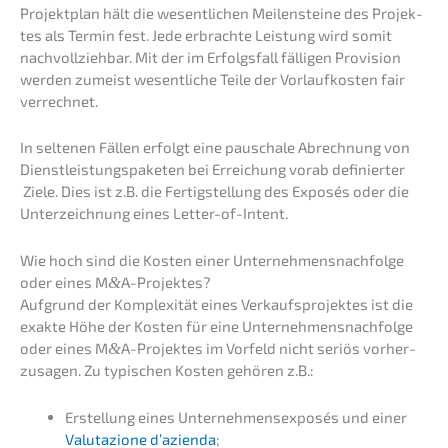
Projekt­plan hält die wesent­li­chen Meilen­stei­ne des Projek­
tes als Termin fest. Jede erbrach­te Leistung wird somit
nachvoll­zieh­bar. Mit der im Erfolgs­fall fälli­gen Provi­si­on
werden zumeist wesent­li­che Teile der Vorlauf­kos­ten fair
verrechnet.
In selte­nen Fällen erfolgt eine pauscha­le Abrech­nung von
Dienst­leis­tungs­pa­ke­ten bei Errei­chung vorab definier­ter
Ziele. Dies ist z.B. die Fertig­stel­lung des Exposés oder die
Unter­zeich­nung eines Letter-of-Intent.
Wie hoch sind die Kosten einer Unternehmens­nachfolge
oder eines M
&
A-Projektes?
Aufgrund der Komple­xi­tät eines Verkaufs­pro­jek­tes ist die
exakte Höhe der Kosten für eine Unternehmens­nachfolge
oder eines M
&
A-Projektes im Vorfeld nicht seriös vorher­
zu­sa­gen. Zu typischen Kosten gehören z.B.:
Erstel­lung eines Unter­neh­mens­ex­po­sés und einer
Valuta­zio­ne d’azi­en­da
;