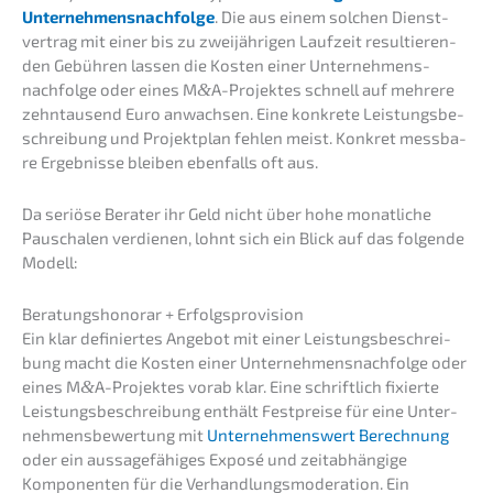
Unternehmens­nachfolge
. Die aus einem solchen Dienst­
ver­trag mit einer bis zu zweijäh­ri­gen Laufzeit resul­tie­ren­
den Gebüh­ren lassen die Kosten einer Unternehmens­
nachfolge oder eines M
&
A-Projektes schnell auf mehre­re
zehntau­send Euro anwach­sen. Eine konkre­te Leistungs­be­
schrei­bung und Projekt­plan fehlen meist. Konkret messba­
re Ergeb­nis­se bleiben ebenfalls oft aus.
Da seriö­se Berater ihr Geld nicht über hohe monat­li­che
Pauscha­len verdie­nen, lohnt sich ein Blick auf das folgen­de
Modell:
Beratungs­ho­no­rar + Erfolgsprovision
Ein klar definier­tes Angebot mit einer Leistungs­be­schrei­
bung macht die Kosten einer Unternehmens­nachfolge oder
eines M
&
A-Projektes vorab klar. Eine schrift­lich fixier­te
Leistungs­be­schrei­bung enthält Festprei­se für eine Unter­
neh­mens­be­wer­tung mit
Unter­neh­mens­wert Berech­nung
oder ein aussa­ge­fä­hi­ges Exposé und zeitab­hän­gi­ge
Kompo­nen­ten für die Verhand­lungs­mo­de­ra­ti­on. Ein