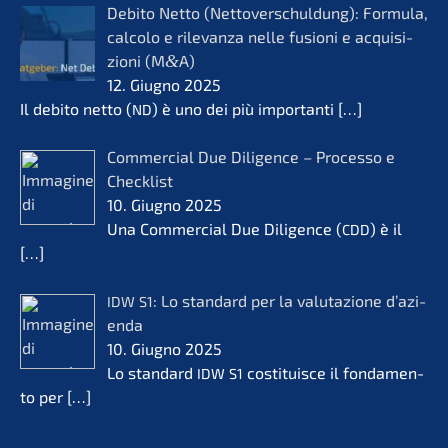
Debito Netto (Netto­ver­schul­dung): Formu­la,
calco­lo e rilevanza nelle fusio­ni e acqui­si­
zio­ni (M
&
A)
12. Giugno 2025
Il debito netto (
) è uno dei più importan­ti
[…]
ND
Commer­cial Due Diligence – Proces­so e
Check­list
10. Giugno 2025
Una Commer­cial Due Diligence (
) è il
CDD
[…]
: Lo standard per la valuta­zio­ne d’azi­
IDW
S1
en­da
10. Giugno 2025
Lo standard
costi­tuis­ce il fonda­men­
IDW
S1
to per
[…]