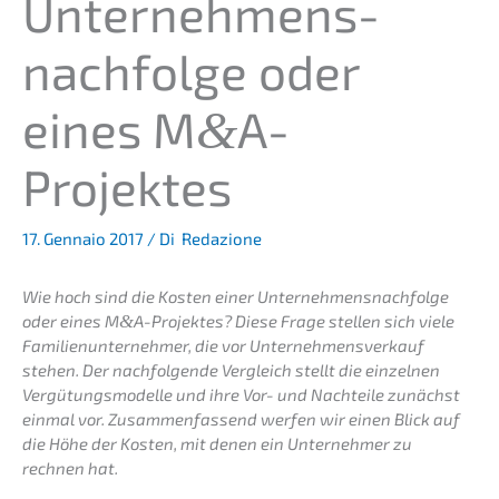
Unternehmens­
nachfolge oder
eines M
A-
&
Projektes
17. Gennaio 2017
/ Di
Redazione
Wie hoch sind die Kosten einer Unternehmens­nachfolge
oder eines M
&
A-Projektes? Diese Frage stellen sich viele
Famili­en­un­ter­neh­mer, die vor Unter­nehmens­verkauf
stehen. Der nachfol­gen­de Vergleich stellt die einzel­nen
Vergü­tungs­mo­del­le und ihre Vor- und Nachtei­le zunächst
einmal vor. Zusam­men­fas­send werfen wir einen Blick auf
die Höhe der Kosten, mit denen ein Unter­neh­mer zu
rechnen hat.