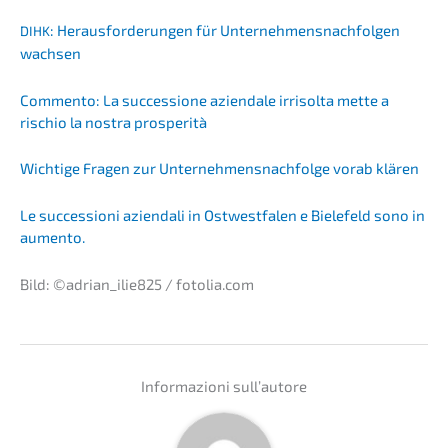
: Heraus­for­de­run­gen für Unter­neh­mens­nach­fol­gen
DIHK
wachsen
Commen­to: La succes­sio­ne aziend­a­le irrisol­ta mette a
rischio la nostra prosperità
Wichti­ge Fragen zur Unternehmens­nachfolge vorab klären
Le succes­sio­ni aziend­a­li in Ostwest­fa­len e Biele­feld sono in
aumento.
Bild: ©adrian_ilie825 / fotolia.com
Infor­ma­zio­ni sull’autore