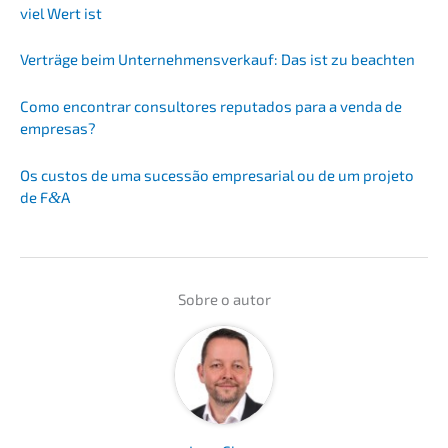
viel Wert ist
Verträ­ge beim Unter­nehmens­verkauf: Das ist zu beachten
Como encon­trar consul­to­res reputa­dos para a venda de
empresas?
Os custos de uma suces­são empre­sa­ri­al ou de um proje­to
de F
&
A
Sobre o autor