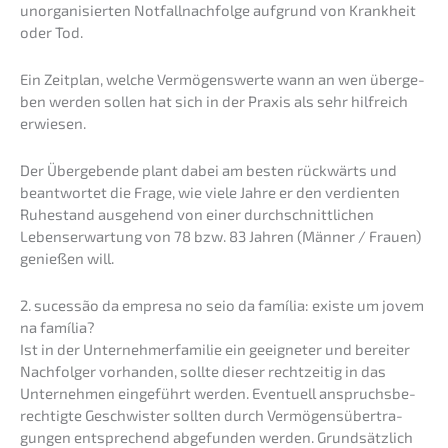
unorga­ni­sier­ten Notfall­nach­fol­ge aufgrund von Krank­heit
oder Tod.
Ein Zeitplan, welche Vermö­gens­wer­te wann an wen überge­
ben werden sollen hat sich in der Praxis als sehr hilfreich
erwiesen.
Der Überge­ben­de plant dabei am besten rückwärts und
beant­wor­tet die Frage, wie viele Jahre er den verdien­ten
Ruhestand ausge­hend von einer durch­schnitt­li­chen
Lebens­er­war­tung von 78 bzw. 83 Jahren (Männer / Frauen)
genie­ßen will.
2. suces­são da empre­sa no seio da família: existe um jovem
na família?
Ist in der Unter­neh­mer­fa­mi­lie ein geeig­ne­ter und berei­ter
Nachfol­ger vorhan­den, sollte dieser recht­zei­tig in das
Unter­neh­men einge­führt werden. Eventu­ell anspruchs­be­
rech­tig­te Geschwis­ter sollten durch Vermö­gens­über­tra­
gun­gen entspre­chend abgefun­den werden. Grund­sätz­lich