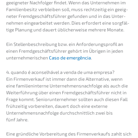
geeig­ne­ter Nachfol­ger findet. Wenn das Unter­neh­men im
Famili­en­be­sitz verblei­ben soll, muss recht­zei­tig ein geeig­
ne­ter Fremd­ge­schäfts­füh­rer gefun­den und in das Unter­
neh­men einge­ar­bei­tet werden. Dies erfor­dert eine sorgfäl­
ti­ge Planung und dauert üblicher­wei­se mehre­re Monate.
Ein Stellen­be­schrei­bung bzw. ein Anfor­de­rungs­pro­fil an
einen Fremd­ge­schäfts­füh­rer gehört im Übrigen in jeden
unter­neh­me­ri­schen
Caso de emergên­cia
.
4. quando é aconsel­há­vel a venda de uma empresa?
Ein Firmen­ver­kauf ist immer dann die Alter­na­ti­ve, wenn
eine famili­en­in­ter­ne Unternehmens­nachfolge als auch die
Weiter­füh­rung über einen Fremd­ge­schäfts­füh­rer nicht in
Frage kommt. Senior­un­ter­neh­mer sollten auch diesen Fall
frühzei­tig vorbe­rei­ten, dauert doch eine exter­ne
Unternehmens­nachfolge durch­schnitt­lich zwei bis
fünf Jahre.
Eine gründ­li­che Vorbe­rei­tung des Firmen­ver­kaufs zahlt sich