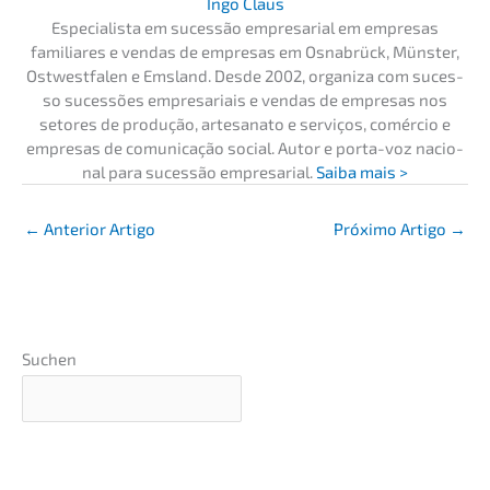
Ingo Claus
Especia­lis­ta em suces­são empre­sa­ri­al em empre­sas
familia­res e vendas de empre­sas em Osnabrück, Münster,
Ostwest­fa­len e Emsland. Desde 2002, organi­za com suces­
so suces­sões empre­sa­ri­ais e vendas de empre­sas nos
setores de produ­ção, artesa­na­to e servi­ços, comércio e
empre­sas de comuni­ca­ção social. Autor e porta-voz nacio­
nal para suces­são empre­sa­ri­al.
Saiba mais >
←
Anterior Artigo
Próxi­mo Artigo
→
Suchen