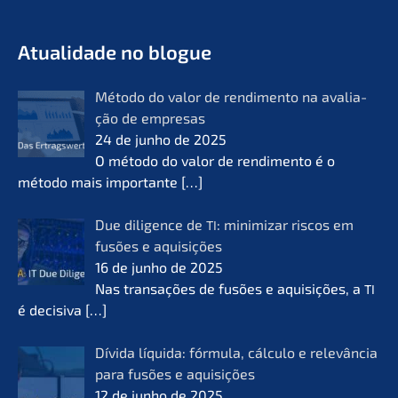
- O futuro do lifeworks
KERN
Atual­i­da­de no blogue
Método do valor de rendi­men­to na avalia­
ção de empre­sas
24 de junho de 2025
O método do valor de rendi­men­to é o
método mais importan­te
[…]
Due diligence de
: minimi­zar riscos em
TI
fusões e aquisi­ções
16 de junho de 2025
Nas transa­ções de fusões e aquisi­ções, a
TI
é decisi­va
[…]
Dívida líqui­da: fórmu­la, cálcu­lo e relevân­cia
para fusões e aquisi­ções
12 de junho de 2025