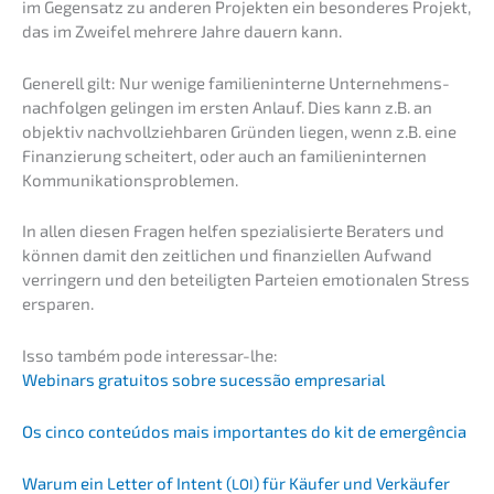
im Gegen­satz zu anderen Projek­ten ein beson­de­res Projekt,
das im Zweifel mehre­re Jahre dauern kann.
Generell gilt: Nur wenige famili­en­in­ter­ne Unter­neh­mens­
nach­fol­gen gelin­gen im ersten Anlauf. Dies kann z.B. an
objek­tiv nachvoll­zieh­ba­ren Gründen liegen, wenn z.B. eine
Finan­zie­rung schei­tert, oder auch an famili­en­in­ter­nen
Kommunikationsproblemen.
In allen diesen Fragen helfen spezia­li­sier­te Beraters und
können damit den zeitli­chen und finan­zi­el­len Aufwand
verrin­gern und den betei­lig­ten Partei­en emotio­na­len Stress
ersparen.
Isso também pode interessar-lhe:
Webinars gratui­tos sobre suces­são empresarial
Os cinco conteú­dos mais importan­tes do kit de emergência
Warum ein Letter of Intent (
) für Käufer und Verkäu­fer
LOI