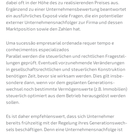
dabei oft in der Höhe des zu reali­sie­ren­den Preises aus.
Ergän­zend zu einer Unter­neh­mens­be­wer­tung beant­wor­tet
ein ausführ­li­ches Exposé viele Fragen, die ein poten­ti­el­ler
exter­ner Unter­neh­mens­nach­fol­ger zur Firma und dessen
Markt­po­si­ti­on sowie den Zahlen hat.
Uma suces­são empre­sa­ri­al ordena­da requer tempo e
conhe­ci­ment­os especializados
Paral­lel werden die steuer­li­chen und recht­li­chen Frage­stel­
lun­gen geprüft. Eventu­ell vorzu­neh­men­de Verän­de­run­gen
in gesell­schafts­recht­li­chen und steuer­li­chen Konstruk­ti­on
benöti­gen Zeit, bevor sie wirksam werden. Dies gilt insbe­
son­de­re dann, wenn vor dem geplan­ten Generations­
wechsel noch bestimm­te Vermö­gens­wer­te (z.B. Immobi­li­en)
steuer­lich optimiert aus dem Betrieb heraus­ge­löst werden
sollen.
Es ist daher empfeh­lens­wert, dass sich Unter­neh­mer
bereits frühzei­tig mit der Regelung ihres Genera­ti­ons­wech­
sels beschäf­ti­gen. Denn eine Unternehmens­nachfolge ist