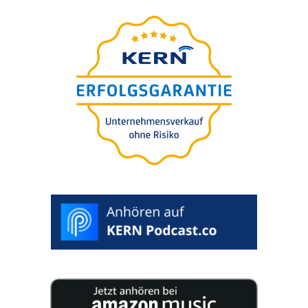
Avalia­ção do valor da
empre­sa em 5 minutos
Para si
gratui­ta­men­te.
100% confi­
den­cial. Avalia­ção incluída.
>
INICIAR
CLASSIFICAÇÃO