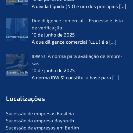
A dívida líqui­da (
) é um dos princi­pais
[…]
ND
Due diligence comer­cial – Proces­so e lista
de verifi­ca­ção
10 de junho de 2025
A due diligence comer­cial (
) é a
[…]
CDD
: A norma para avalia­ção de empre­
IDW
S1
sas
10 de junho de 2025
A norma
consti­tui a base para
[…]
IDW
S1
Locali­za­ções
Suces­são de empre­sas Basileia
Suces­são da empre­sa Bayreuth
Suces­são de empre­sas em Berlim