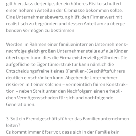
gilt hier, dass derje­ni­ge, der ein höheres Risiko schul­tert
einen höheren Anteil an der Erbmas­se bekom­men sollte.
Eine Unter­neh­mens­be­wer­tung hilft, den Firmen­wert mit
realis­tisch zu begrün­den und dessen Anteil am zu überge­
ben­den Vermö­gen zu bestimmen.
Werden im Rahmen einer famili­en­in­ter­nen Unternehmens­
nachfolge gleich großen Unter­neh­mens­tei­le auf alle Kinder
übertra­gen, kann dies die Firma existen­zi­ell gefähr­den. Die
aufge­fä­cher­te Eigen­tü­mer­struk­tur kann nämlich die
Entschei­dungs­frei­heit eines (Familien-)Geschäftsführers
deutlich einschrän­ken kann. Abgeben­de Unter­neh­mer
riskie­ren mit einer solchen – vermeint­lich fairen Konstruk­
ti­on – neben Streit unter den Nachfol­gern einen erheb­li­
chen Vermö­gens­scha­den für sich und nachfol­gen­de
Generationen.
3. Soll ein Fremd­ge­schäfts­füh­rer das Famili­en­un­ter­neh­men
leiten?
Es kommt immer öfter vor, dass sich in der Familie kein