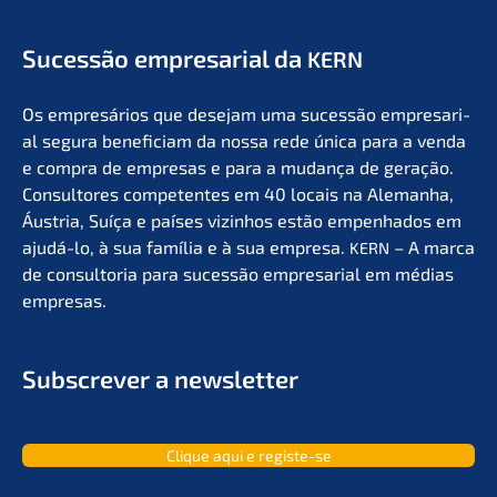
Suces­são empre­sa­ri­al da
KERN
Os empresá­ri­os que desejam uma suces­são empre­sa­ri­
al segura benefi­ci­am da nossa rede única para a venda
e compra de empre­sas e para a mudan­ça de geração.
Consul­to­res compe­ten­tes em 40 locais na Aleman­ha,
Áustria, Suíça e países vizin­hos estão empen­ha­dos em
ajudá-lo, à sua família e à sua empre­sa.
– A marca
KERN
de consult­oria para suces­são empre­sa­ri­al em médias
empresas.
Subscrever a newsletter
Clique aqui e registe-se