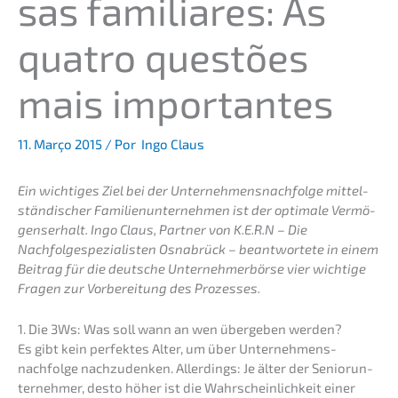
sas familia­res: As
quatro questões
mais importantes
11. Março 2015
/ Por
Ingo Claus
Ein wichti­ges Ziel bei der Unternehmens­nachfolge mittel­
stän­di­scher Famili­en­un­ter­neh­men ist der optima­le Vermö­
gens­er­halt. Ingo Claus, Partner von K.E.R.N – Die
Nachfolge­spezialisten Osnabrück – beant­wor­te­te in einem
Beitrag für die deutsche Unter­neh­mer­bör­se vier wichti­ge
Fragen zur Vorbe­rei­tung des Prozesses.
1. Die 3Ws: Was soll wann an wen überge­ben werden?
Es gibt kein perfek­tes Alter, um über Unternehmens­
nachfolge nachzu­den­ken. Aller­dings: Je älter der Senior­un­
ter­neh­mer, desto höher ist die Wahrschein­lich­keit einer