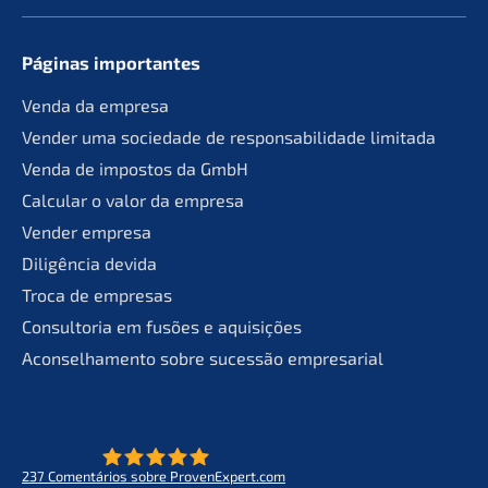
Páginas importan­tes
Venda da empresa
Vender uma socie­da­de de responsa­bil­ida­de limitada
Venda de impos­tos da GmbH
Calcu­lar o valor da empresa
Vender empre­sa
Diligên­cia devida
Troca de empresas
Consult­oria em fusões e aquisições
Aconsel­ha­men­to sobre suces­são empresarial
237
Comen­tá­ri­os sobre ProvenExpert.com