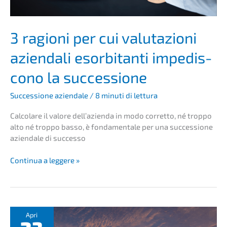
en­
da?
3 ragio­ni per cui valuta­zio­ni
aziend­a­li esorbi­tan­ti impedis­
co­no la successione
Succes­sio­ne aziend­a­le
/
8 minuti di lettura
Calco­la­re il valore dell’a­zi­en­da in modo corret­to, né troppo
alto né troppo basso, è fonda­men­ta­le per una succes­sio­ne
aziend­a­le di successo
3
Conti­nua a leggere »
ragio­
ni
per
cui
valuta­
Apri
zio­