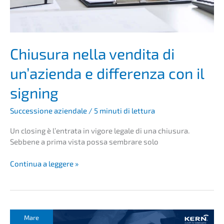
Chiusu­ra nella vendita di
un’azi­en­da e diffe­ren­za con il
signing
Succes­sio­ne aziend­a­le
/
5 minuti di lettura
Un closing è l’entra­ta in vigore legale di una chiusu­ra.
Sebbe­ne a prima vista possa sembra­re solo
Chiusu­
Conti­nua a leggere »
ra
nella
vendita
di
un’azi­
Mare