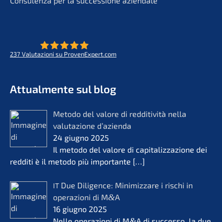
Consu­len­za per la succes­sio­ne aziendale
237
Valuta­zio­ni su ProvenExpert.com
- Futuro per opere di vita
KERN
Attual­men­te sul blog
Metodo del valore di reddi­ti­vi­tà nella
valuta­zio­ne d’azi­en­da
24 giugno 2025
Il metodo del valore di capita­liz­za­zio­ne dei
reddi­ti è il metodo più importan­te
[…]
Due Diligence: Minimiz­za­re i rischi in
IT
opera­zio­ni di M
&
A
16 giugno 2025
Nelle opera­zio­ni di M
&
A di succes­so, la due