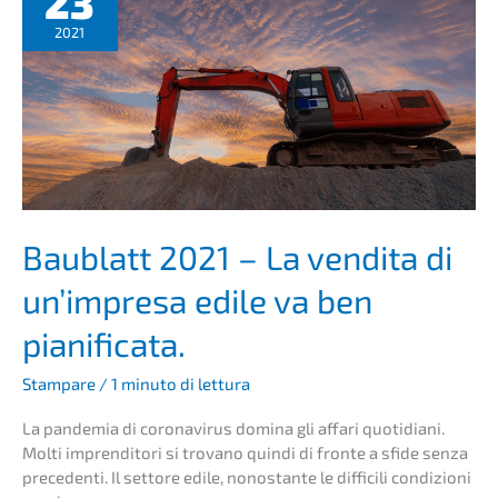
23
ni
2021
aziend­
a­
li
esorbi­
tan­
ti
impedis­
co­
no
Baublatt 2021 – La vendita di
la
un’im­pre­sa edile va ben
succes­
sio­
pianificata.
ne
Stampa­re
/
1 minuto di lettura
La pande­mia di corona­vi­rus domina gli affari quoti­dia­ni.
Molti impren­di­to­ri si trova­no quindi di fronte a sfide senza
prece­den­ti. Il setto­re edile, nonostan­te le diffi­ci­li condi­zio­ni