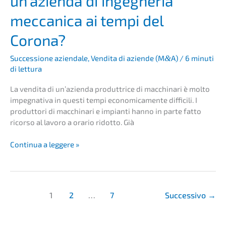
un’azi­en­da di ingeg­ne­ria
mecca­ni­ca ai tempi del
Corona?
Succes­sio­ne aziend­a­le
,
Vendita di azien­de (M
&
A)
/
6 minuti
di lettura
La vendita di un’azi­en­da produt­tri­ce di macchi­na­ri è molto
impeg­na­ti­va in questi tempi econo­mic­a­men­te diffi­ci­li. I
produt­to­ri di macchi­na­ri e impian­ti hanno in parte fatto
ricor­so al lavoro a orario ridot­to. Già
Come
Conti­nua a leggere »
riusci­
re
nella
vendita
1
2
…
7
Succes­si­vo
→
di
un’azi­
en­