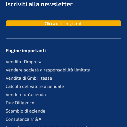
Iscri­vi­ti alla newsletter
Clicca qui e registrati
Pagine importan­ti
Vendita d’impre­sa
Vende­re socie­tà a responsa­bi­li­tà limitata
Vendita di GmbH tasse
Calco­lo del valore aziendale
Vende­re un’azienda
Due Diligence
Scambio di aziende
Consu­len­za M
&
A