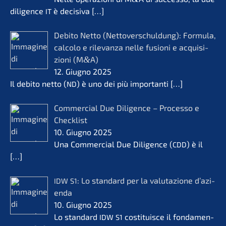
diligence
è decisi­va
[…]
IT
Debito Netto (Netto­ver­schul­dung): Formu­la,
calco­lo e rilevanza nelle fusio­ni e acqui­si­
zio­ni (M
&
A)
12. Giugno 2025
Il debito netto (
) è uno dei più importan­ti
[…]
ND
Commer­cial Due Diligence – Proces­so e
Check­list
10. Giugno 2025
Una Commer­cial Due Diligence (
) è il
CDD
[…]
: Lo standard per la valuta­zio­ne d’azi­
IDW
S1
en­da
10. Giugno 2025
Lo standard
costi­tuis­ce il fonda­men­
IDW
S1