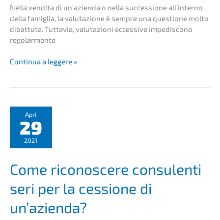
Nella vendita di un’azi­en­da o nella succes­sio­ne all’in­ter­no
della famiglia, la valuta­zio­ne è sempre una questio­ne molto
dibat­tu­ta. Tutta­via, valuta­zio­ni ecces­si­ve impedis­co­no
regolarmente
Credit­
Conti­nua a leggere »
re­
form
Magazin
–
Commen­
Apri
29
to:
le
2021
valuta­
zio­
Come ricono­sce­re consu­len­ti
ni
ecces­
seri per la cessio­ne di
si­
ve
un’azienda?
ostaco­