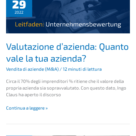
29
en­
da
2022
e
diffe­
ren­
za
con
Valuta­zio­ne d’azi­en­da: Quanto
il
vale la tua azienda?
signing
Vendita di azien­de (M
&
A)
/
12 minuti di lettura
Circa il 70% degli impren­di­to­ri % ritiene che il valore della
propria azien­da sia sopravva­lu­ta­to. Con questo dato, Ingo
Claus ha aperto il discorso
Valuta­
Conti­nua a leggere »
zio­
ne
d’azi­
en­