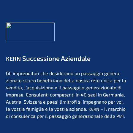
Succes­sio­ne Aziendale
KERN
Gli impren­di­to­ri che deside­r­ano un passag­gio genera­
zio­na­le sicuro benefi­ci­a­no della nostra rete unica per la
vendita, l’acqui­si­zio­ne e il passag­gio genera­zio­na­le di
impre­se. Consu­len­ti compe­ten­ti in 40 sedi in Germa­nia,
Austria, Svizzera e paesi limit­ro­fi si impegna­no per voi,
la vostra famiglia e la vostra azien­da.
– Il marchio
KERN
di consu­len­za per il passag­gio genera­zio­na­le delle
.
PMI