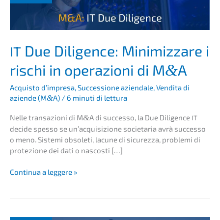
Due Diligence: Minimiz­za­re i
IT
rischi in opera­zio­ni di M
A
&
Acquis­to d’impre­sa
,
Succes­sio­ne aziend­a­le
,
Vendita di
azien­de (M
&
A)
/
6 minuti di lettura
Nelle transa­zio­ni di M
&
A di succes­so, la Due Diligence
IT
decide spesso se un’ac­qui­si­zio­ne socie­ta­ria avrà succes­so
o meno. Siste­mi obsole­ti, lacune di sicurez­za, proble­mi di
prote­zio­ne dei dati o nascosti […]
IT
Conti­nua a leggere »
Due
Diligence:
Minimiz­
za­