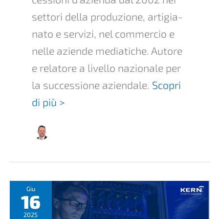
setto­ri della produ­zi­o­ne, artigi­a­
na­to e servi­zi, nel commer­cio e
nelle azien­de media­ti­che. Autore
e relato­re a livel­lo nazio­na­le per
la succes­sio­ne aziend­a­le.
Scopri
di più >
Giu
16
2025