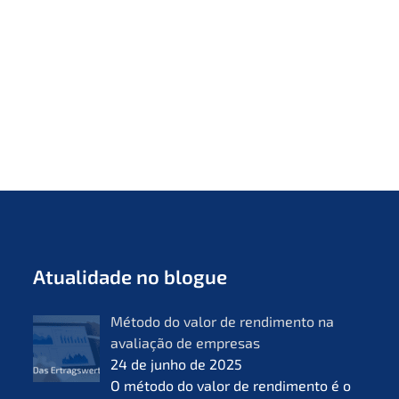
Atual­i­da­de no blogue
Método do valor de rendi­men­to na
avalia­ção de empre­sas
24 de junho de 2025
O método do valor de rendi­men­to é o