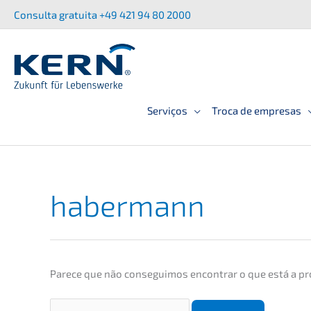
Saltar
Consul­ta gratui­ta +49 421 94 80 2000
para
o
conteúdo
Serviços
Troca de empresas
haber­mann
Parece que não conse­gu­i­mos encon­trar o que está a pr
Procurar