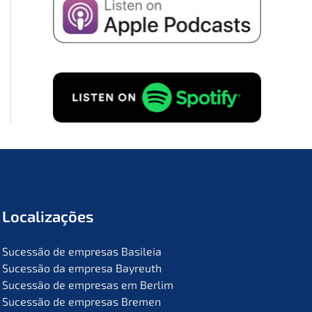
Locali­za­ções
Suces­são de empre­sas Basileia
Suces­são da empre­sa Bayreuth
Suces­são de empre­sas em Berlim
Suces­são de empre­sas Bremen