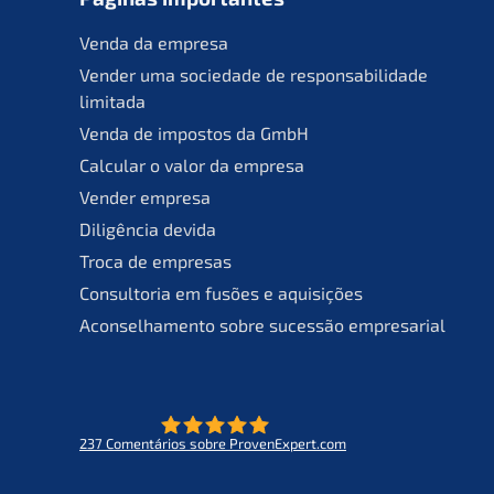
Venda da empresa
Vender uma socie­da­de de responsa­bil­ida­de
limitada
Venda de impos­tos da GmbH
Calcu­lar o valor da empresa
Vender empre­sa
Diligên­cia devida
Troca de empresas
Consult­oria em fusões e aquisições
Aconsel­ha­men­to sobre suces­são empresarial
237
Comen­tá­ri­os sobre ProvenExpert.com
- O futuro do lifeworks
KERN