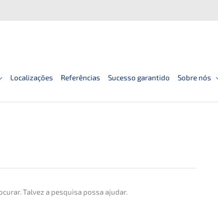
Localizações
Referências
Sucesso garantido
Sobre nós
ocurar. Talvez a pesqui­sa possa ajudar.