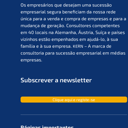
Os empresá­ri­os que desejam uma suces­são
empre­sa­ri­al segura benefi­ci­am da nossa rede
única para a venda e compra de empre­sas e para a
mudan­ça de geração. Consul­to­res compe­ten­tes
em 40 locais na Aleman­ha, Áustria, Suíça e países
vizin­hos estão empen­ha­dos em ajudá-lo, à sua
família e à sua empre­sa.
– A marca de
KERN
consult­oria para suces­são empre­sa­ri­al em médias
empresas.
Subscrever a newsletter
Clique aqui e registe-se
Páginas importan­tes