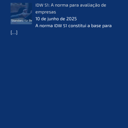
: A norma para avalia­ção de
IDW
S1
empre­sas
10 de junho de 2025
A norma
consti­tui a base para
IDW
S1
[…]