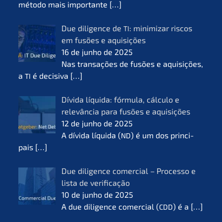
método mais importan­te
[…]
Due diligence de
: minimi­zar riscos
TI
em fusões e aquisi­ções
16 de junho de 2025
Nas transa­ções de fusões e aquisi­ções,
a
é decisi­va
[…]
TI
Dívida líqui­da: fórmu­la, cálcu­lo e
relevân­cia para fusões e aquisi­ções
12 de junho de 2025
A dívida líqui­da (
) é um dos princi­
ND
pais
[…]
Due diligence comer­cial – Proces­so e
lista de verifi­ca­ção
10 de junho de 2025
A due diligence comer­cial (
) é a
[…]
CDD