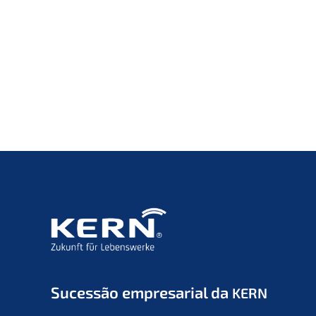
Suces­são empre­sa­ri­al da
KERN