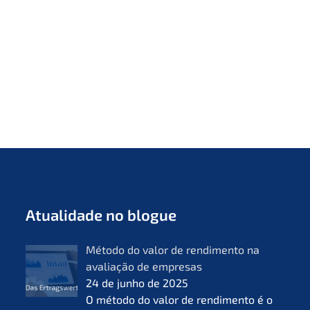
Atual­i­da­de no blogue
Método do valor de rendi­men­to na
avalia­ção de empre­sas
24 de junho de 2025
O método do valor de rendi­men­to é o