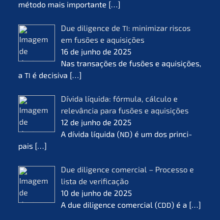
método mais importan­te
[…]
Due diligence de
: minimi­zar riscos
TI
em fusões e aquisi­ções
16 de junho de 2025
Nas transa­ções de fusões e aquisi­ções,
a
é decisi­va
[…]
TI
Dívida líqui­da: fórmu­la, cálcu­lo e
relevân­cia para fusões e aquisi­ções
12 de junho de 2025
A dívida líqui­da (
) é um dos princi­
ND
pais
[…]
Due diligence comer­cial – Proces­so e
lista de verifi­ca­ção
10 de junho de 2025
A due diligence comer­cial (
) é a
[…]
CDD