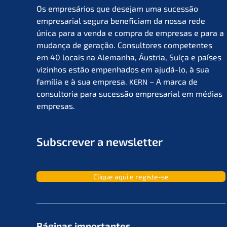
Os empresá­ri­os que desejam uma suces­são
empre­sa­ri­al segura benefi­ci­am da nossa rede
única para a venda e compra de empre­sas e para a
mudan­ça de geração. Consul­to­res compe­ten­tes
em 40 locais na Aleman­ha, Áustria, Suíça e países
vizin­hos estão empen­ha­dos em ajudá-lo, à sua
família e à sua empre­sa.
– A marca de
KERN
consult­oria para suces­são empre­sa­ri­al em médias
empresas.
Subscrever a newsletter
Clique aqui e registe-se
Páginas importan­tes