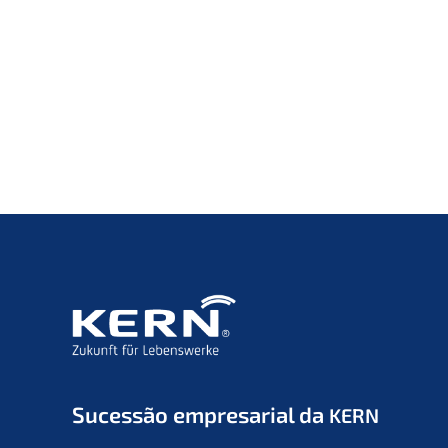
Suces­são empre­sa­ri­al da
KERN