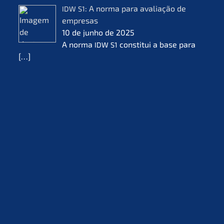
: A norma para avalia­ção de
IDW
S1
empre­sas
10 de junho de 2025
A norma
consti­tui a base para
IDW
S1
[…]