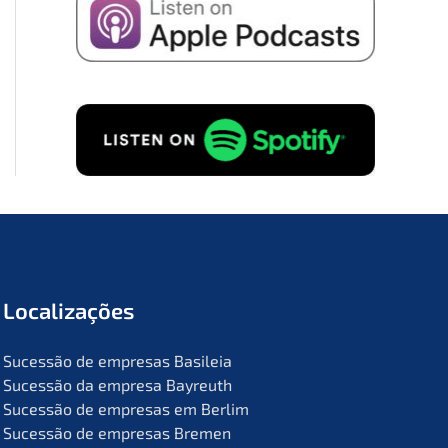
Locali­za­ções
Suces­são de empre­sas Basileia
Suces­são da empre­sa Bayreuth
Suces­são de empre­sas em Berlim
Suces­são de empre­sas Bremen