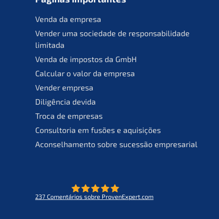
Venda da empresa
Vender uma socie­da­de de responsa­bil­ida­de
limitada
Venda de impos­tos da GmbH
Calcu­lar o valor da empresa
Vender empre­sa
Diligên­cia devida
Troca de empresas
Consult­oria em fusões e aquisições
Aconsel­ha­men­to sobre suces­são empresarial
237
Comen­tá­ri­os sobre ProvenExpert.com
- O futuro do lifeworks
KERN