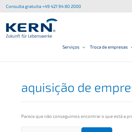
Saltar
Consul­ta gratui­ta +49 421 94 80 2000
para
o
conteúdo
Serviços
Troca de empresas
aquisi­ção de empr
Parece que não conse­gu­i­mos encon­trar o que está a pr
Procurar