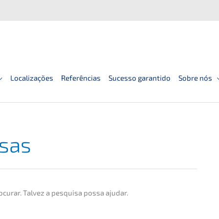
Localizações
Referências
Sucesso garantido
Sobre nós
esas
ocurar. Talvez a pesqui­sa possa ajudar.