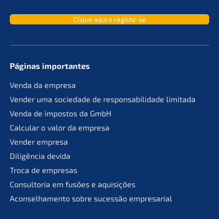
Clique aqui e registe-se
Páginas importan­tes
Venda da empresa
Vender uma socie­da­de de responsa­bil­ida­de limitada
Venda de impos­tos da GmbH
Calcu­lar o valor da empresa
Vender empre­sa
Diligên­cia devida
Troca de empresas
Consult­oria em fusões e aquisições
Aconsel­ha­men­to sobre suces­são empresarial