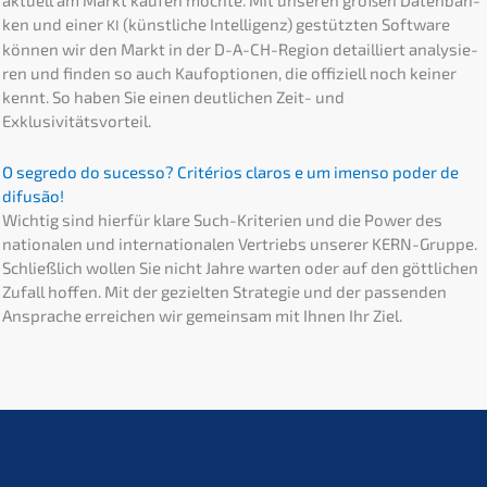
aktuell am Markt kaufen möchte. MIt unseren großen Daten­ban­
ken und einer
(künst­li­che Intel­li­genz) gestütz­ten Software
KI
können wir den Markt in der D-A-CH-Region detail­liert analy­sie­
ren und finden so auch Kaufop­tio­nen, die offizi­ell noch keiner
kennt. So haben Sie einen deutli­chen Zeit- und
Exklusivitätsvorteil.
O segre­do do suces­so? Crité­ri­os claros e um imenso poder de
difusão!
Wichtig sind hierfür klare Such-Krite­ri­en und die Power des
natio­na­len und inter­na­tio­na­len Vertriebs unserer KERN-Gruppe.
Schließ­lich wollen Sie nicht Jahre warten oder auf den göttli­chen
Zufall hoffen. Mit der geziel­ten Strate­gie und der passen­den
Anspra­che errei­chen wir gemein­sam mit Ihnen Ihr Ziel.