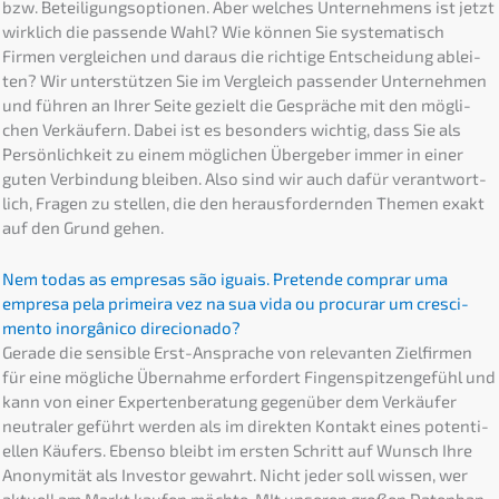
bzw. Betei­li­gungs­op­tio­nen. Aber welches Unter­neh­mens ist jetzt
wirklich die passen­de Wahl? Wie können Sie syste­ma­tisch
Firmen verglei­chen und daraus die richti­ge Entschei­dung ablei­
ten? Wir unter­stüt­zen Sie im Vergleich passen­der Unter­neh­men
und führen an Ihrer Seite gezielt die Gesprä­che mit den mögli­
chen Verkäu­fern. Dabei ist es beson­ders wichtig, dass Sie als
Persön­lich­keit zu einem mögli­chen Überge­ber immer in einer
guten Verbin­dung bleiben. Also sind wir auch dafür verant­wort­
lich, Fragen zu stellen, die den heraus­for­dern­den Themen exakt
auf den Grund gehen.
Nem todas as empre­sas são iguais. Preten­de comprar uma
empre­sa pela primei­ra vez na sua vida ou procurar um cresci­
men­to inorgâ­ni­co direcionado?
Gerade die sensi­ble Erst-Anspra­che von relevan­ten Zielfir­men
für eine mögli­che Übernah­me erfor­dert Fingen­spit­zen­ge­fühl und
kann von einer Exper­ten­be­ra­tung gegen­über dem Verkäu­fer
neutra­ler geführt werden als im direk­ten Kontakt eines poten­ti­
el­len Käufers. Ebenso bleibt im ersten Schritt auf Wunsch Ihre
Anony­mi­tät als Inves­tor gewahrt. Nicht jeder soll wissen, wer