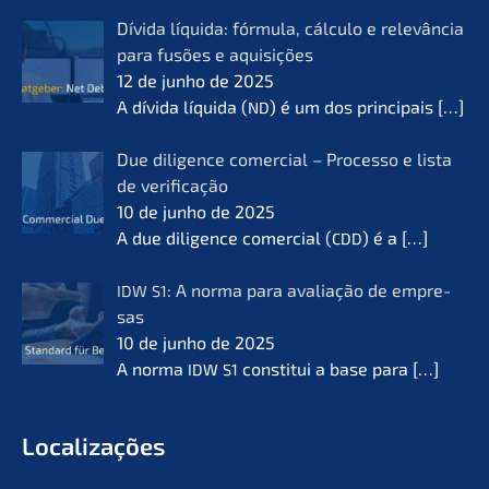
Dívida líqui­da: fórmu­la, cálcu­lo e relevân­cia
para fusões e aquisi­ções
12 de junho de 2025
A dívida líqui­da (
) é um dos princi­pais
[…]
ND
Due diligence comer­cial – Proces­so e lista
de verifi­ca­ção
10 de junho de 2025
A due diligence comer­cial (
) é a
[…]
CDD
: A norma para avalia­ção de empre­
IDW
S1
sas
10 de junho de 2025
A norma
consti­tui a base para
[…]
IDW
S1
Locali­za­ções