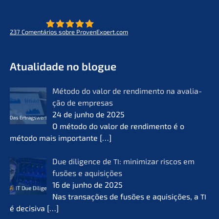
237
Comen­tá­ri­os sobre ProvenExpert.com
- O futuro do lifeworks
KERN
Atual­i­da­de no blogue
Método do valor de rendi­men­to na avalia­
ção de empre­sas
24 de junho de 2025
O método do valor de rendi­men­to é o
método mais importan­te
[…]
Due diligence de
: minimi­zar riscos em
TI
fusões e aquisi­ções
16 de junho de 2025
Nas transa­ções de fusões e aquisi­ções, a
TI
é decisi­va
[…]