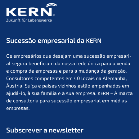
Suces­são empre­sa­ri­al da
KERN
Os empresá­ri­os que desejam uma suces­são empre­sa­ri­
al segura benefi­ci­am da nossa rede única para a venda
e compra de empre­sas e para a mudan­ça de geração.
Consul­to­res compe­ten­tes em 40 locais na Aleman­ha,
Áustria, Suíça e países vizin­hos estão empen­ha­dos em
ajudá-lo, à sua família e à sua empre­sa.
– A marca
KERN
de consult­oria para suces­são empre­sa­ri­al em médias
empresas.
Subscrever a newsletter