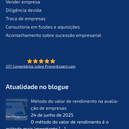
Vender empre­sa
Diligên­cia devida
Troca de empresas
Consult­oria em fusões e aquisições
Aconsel­ha­men­to sobre suces­são empresarial
237
Comen­tá­ri­os sobre ProvenExpert.com
- O futuro do lifeworks
KERN
Atual­i­da­de no blogue
Método do valor de rendi­men­to na avalia­
ção de empre­sas
24 de junho de 2025
O método do valor de rendi­men­to é o
método mais importan­te
[…]