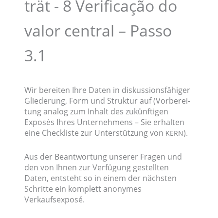
trät -
8 Verifi­ca­ção do
valor central – Passo
3.1
Wir berei­ten Ihre Daten in diskus­si­ons­fä­hi­ger
Gliede­rung, Form und Struk­tur auf (Vorbe­rei­
tung analog zum Inhalt des zukünf­ti­gen
Exposés Ihres Unter­neh­mens – Sie erhal­ten
eine Check­lis­te zur Unter­stüt­zung von
).
KERN
Aus der Beant­wor­tung unserer Fragen und
den von Ihnen zur Verfü­gung gestell­ten
Daten, entsteht so in einem der nächs­ten
Schrit­te ein komplett anony­mes
Verkaufsexposé.