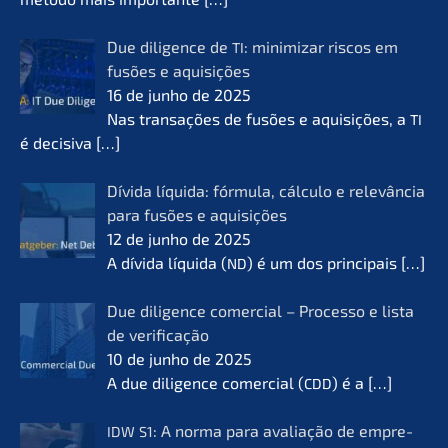
Due diligence de
: minimi­zar riscos em
TI
fusões e aquisi­ções
16 de junho de 2025
Nas transa­ções de fusões e aquisi­ções, a
TI
é decisi­va
[…]
Dívida líqui­da: fórmu­la, cálcu­lo e relevân­cia
para fusões e aquisi­ções
12 de junho de 2025
A dívida líqui­da (
) é um dos princi­pais
[…]
ND
Due diligence comer­cial – Proces­so e lista
de verifi­ca­ção
10 de junho de 2025
A due diligence comer­cial (
) é a
[…]
CDD
: A norma para avalia­ção de empre­
IDW
S1