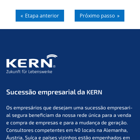
Etapa anterior
Próxi­mo passo
Suces­são empre­sa­ri­al da
KERN
Os empresá­ri­os que desejam uma suces­são empre­sa­ri­
al segura benefi­ci­am da nossa rede única para a venda
e compra de empre­sas e para a mudan­ça de geração.
Consul­to­res compe­ten­tes em 40 locais na Aleman­ha,
Áustria, Suíça e países vizin­hos estão empen­ha­dos em