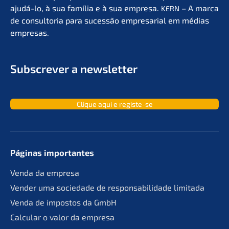
ajudá-lo, à sua família e à sua empre­sa.
– A marca
KERN
de consult­oria para suces­são empre­sa­ri­al em médias
empresas.
Subscrever a newsletter
Clique aqui e registe-se
Páginas importan­tes
Venda da empresa
Vender uma socie­da­de de responsa­bil­ida­de limitada
Venda de impos­tos da GmbH
Calcu­lar o valor da empresa