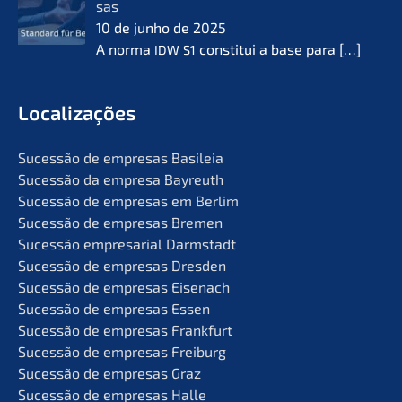
sas
10 de junho de 2025
A norma
consti­tui a base para
[…]
IDW
S1
Locali­za­ções
Suces­são de empre­sas Basileia
Suces­são da empre­sa Bayreuth
Suces­são de empre­sas em Berlim
Suces­são de empre­sas Bremen
Suces­são empre­sa­ri­al Darmstadt
Suces­são de empre­sas Dresden
Suces­são de empre­sas Eisenach
Suces­são de empre­sas Essen
Suces­são de empre­sas Frankfurt
Suces­são de empre­sas Freiburg
Suces­são de empre­sas Graz
Suces­são de empre­sas Halle