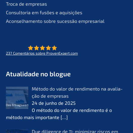
Troca de empresas
Consult­oria em fusões e aquisições
Aconsel­ha­men­to sobre suces­são empresarial
237
Comen­tá­ri­os sobre ProvenExpert.com
- O futuro do lifeworks
KERN
Atual­i­da­de no blogue
Método do valor de rendi­men­to na avalia­
ção de empre­sas
24 de junho de 2025
O método do valor de rendi­men­to é o
método mais importan­te
[…]
Due diligence de
: minimi­zar riscos em
TI