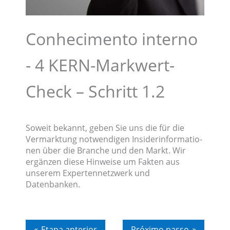
Conhe­ci­men­to inter­no
-
4 KERN-Markwert-
Check – Schritt 1.2
Soweit bekannt, geben Sie uns die für die
Vermark­tung notwen­di­gen Insider­infor­ma­tio­
nen über die Branche und den Markt. Wir
ergän­zen diese Hinwei­se um Fakten aus
unserem Exper­ten­netz­werk und
Datenbanken.
Etapa anterior
Próxi­mo passo