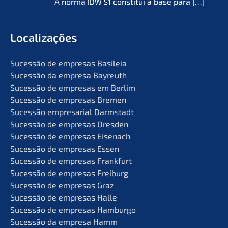
A norma
consti­tui a base para
[…]
IDW
S1
Locali­za­ções
Suces­são de empre­sas Basileia
Suces­são da empre­sa Bayreuth
Suces­são de empre­sas em Berlim
Suces­são de empre­sas Bremen
Suces­são empre­sa­ri­al Darmstadt
Suces­são de empre­sas Dresden
Suces­são de empre­sas Eisenach
Suces­são de empre­sas Essen
Suces­são de empre­sas Frankfurt
Suces­são de empre­sas Freiburg
Suces­são de empre­sas Graz
Suces­são de empre­sas Halle
Suces­são de empre­sas Hamburgo
Suces­são da empre­sa Hamm