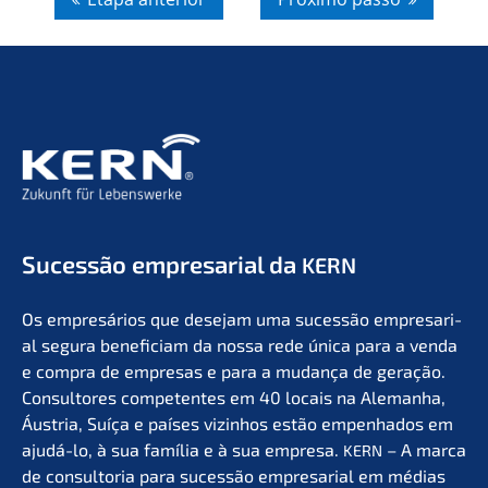
Suces­são empre­sa­ri­al da
KERN
Os empresá­ri­os que desejam uma suces­são empre­sa­ri­
al segura benefi­ci­am da nossa rede única para a venda
e compra de empre­sas e para a mudan­ça de geração.
Consul­to­res compe­ten­tes em 40 locais na Aleman­ha,
Áustria, Suíça e países vizin­hos estão empen­ha­dos em
ajudá-lo, à sua família e à sua empre­sa.
– A marca
KERN
de consult­oria para suces­são empre­sa­ri­al em médias