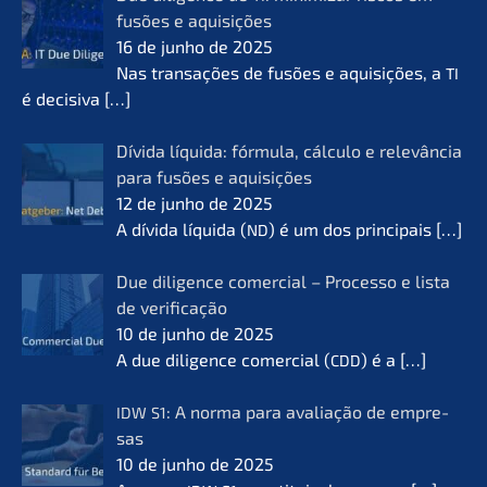
fusões e aquisi­ções
16 de junho de 2025
Nas transa­ções de fusões e aquisi­ções, a
TI
é decisi­va
[…]
Dívida líqui­da: fórmu­la, cálcu­lo e relevân­cia
para fusões e aquisi­ções
12 de junho de 2025
A dívida líqui­da (
) é um dos princi­pais
[…]
ND
Due diligence comer­cial – Proces­so e lista
de verifi­ca­ção
10 de junho de 2025
A due diligence comer­cial (
) é a
[…]
CDD
: A norma para avalia­ção de empre­
IDW
S1
sas
10 de junho de 2025