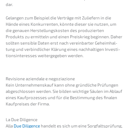
dar.
Gelan­gen zum Beispiel die Verträ­ge mit Zulie­fern in die
Hände eines Konkur­ren­ten, könnte dieser sie nutzen, um
die genau­en Herstel­lungs­kos­ten des produ­zier­ten
Produkts zu ermit­teln und einen Preis­krieg begin­nen. Daher
sollten sensi­ble Daten erst nach verein­bar­ter Geheim­hal­
tung und verbind­li­cher Klärung eines nachhal­ti­gen Inves­ti­
ti­ons­in­ter­es­ses weiter­ge­ge­ben werden.
Revisio­ne aziend­a­le e negoziazione
Kein Unter­nehmens­kauf kann ohne gründ­li­che Prüfun­gen
abgeschlos­sen werden. Sie bilden wichti­ge Säulen im Ablauf
eines Kaufpro­zes­ses und für die Bestim­mung des finalen
Kaufprei­ses der Firma.
La Due Diligence
Alla
Due Diligence
handelt es sich um eine Sorgfalts­prü­fung,