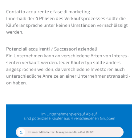
Contat­to acqui­ren­te e fase di marketing
Inner­halb der 4 Phasen des Verkaufs­pro­zes­ses sollte die
Käufer­an­spra­che unter keinen Umstän­den vernach­läs­sigt
werden.
Poten­zia­li acqui­ren­ti / Succes­so­ri aziendali
Ein Unter­neh­men kann an verschie­de­ne Arten von Inter­es­
sen­ten verkauft werden. Jeder Käufer­typ sollte anders
angespro­chen werden, da verschie­de­ne Inves­to­ren auch
unter­schied­li­che Anrei­ze an einer Unter­neh­mens­trans­ak­ti­
on haben.