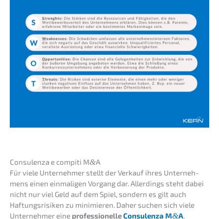
Consu­len­za e compi­ti M
&
A
Für viele Unter­neh­mer stellt der Verkauf ihres Unter­neh­
mens einen einma­li­gen Vorgang dar. Aller­dings steht dabei
nicht nur viel Geld auf dem Spiel, sondern es gilt auch
Haftungs­ri­si­ken zu minimie­ren. Daher suchen sich viele
Unter­neh­mer eine
profes­sio­nel­le
Consu­len­za M
&
A
.