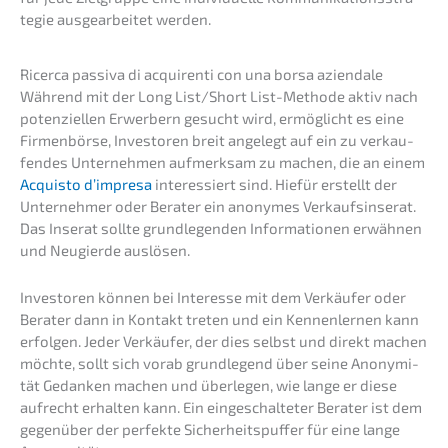
te­gie ausge­ar­bei­tet werden.
Ricer­ca passi­va di acqui­ren­ti con una borsa aziendale
Während mit der Long List/Short List-Metho­de aktiv nach
poten­zi­el­len Erwer­bern gesucht wird, ermög­licht es eine
Firmen­bör­se, Inves­to­ren breit angelegt auf ein zu verkau­
fen­des Unter­neh­men aufmerk­sam zu machen, die an einem
Acquis­to d’impre­sa
inter­es­siert sind. Hiefür erstellt der
Unter­neh­mer oder Berater ein anony­mes Verkaufs­in­se­rat.
Das Inserat sollte grund­le­gen­den Infor­ma­tio­nen erwäh­nen
und Neugier­de auslösen.
Inves­to­ren können bei Inter­es­se mit dem Verkäu­fer oder
Berater dann in Kontakt treten und ein Kennen­ler­nen kann
erfol­gen. Jeder Verkäu­fer, der dies selbst und direkt machen
möchte, sollt sich vorab grund­le­gend über seine Anony­mi­
tät Gedan­ken machen und überle­gen, wie lange er diese
aufrecht erhal­ten kann. Ein einge­schal­te­ter Berater ist dem
gegen­über der perfek­te Sicher­heits­puf­fer für eine lange