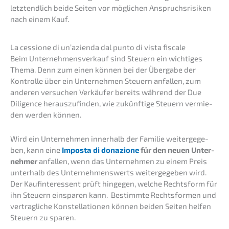
letzt­end­lich beide Seiten vor mögli­chen Anspruchs­ri­si­ken
nach einem Kauf.
La cessio­ne di un’azi­en­da dal punto di vista fiscale
Beim Unter­nehmens­verkauf sind Steuern ein wichti­ges
Thema. Denn zum einen können bei der Überga­be der
Kontrol­le über ein Unter­neh­men Steuern anfal­len, zum
anderen versu­chen Verkäu­fer bereits während der Due
Diligence heraus­zu­fin­den, wie zukünf­ti­ge Steuern vermie­
den werden können.
Wird ein Unter­neh­men inner­halb der Familie weiter­ge­ge­
ben, kann eine
Impos­ta di donazio­ne
für den neuen Unter­
neh­mer
anfal­len, wenn das Unter­neh­men zu einem Preis
unter­halb des Unter­neh­mens­werts weiter­ge­ge­ben wird.
Der Kaufin­ter­es­sent prüft hinge­gen, welche Rechts­form für
ihn Steuern einspa­ren kann. Bestimm­te Rechts­for­men und
vertrag­li­che Konstel­la­tio­nen können beiden Seiten helfen
Steuern zu sparen.