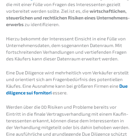
die mit einer Fülle von Fragen des Inter­es­sen­ten gezielt
vorbe­rei­tet werden sollte. Ziel ist es, die
wirtschaft­li­chen,
steuer­li­chen und recht­li­chen Risiken eines Unter­neh­mens­
er­werbs
zu identifizieren.
Hierzu bekommt der Inter­es­sent Einsicht in eine Fülle von
Unter­neh­mens­da­ten, dem sogenann­ten Daten­raum. Mit
fortschrei­ten­den Verhand­lun­gen und vertie­fen­den Fragen
des Käufers kann dieser Daten­raum erwei­tert werden.
Eine Due Diligence wird mehrheit­lich vom Verkäu­fer erstellt
und orien­tiert sich am Fragen­be­dürf­nis des poten­ti­el­len
Käufes. Eine Ausnah­me kann bei größe­ren Firmen eine
Due
diligence sui forni­to­ri
essere.
Werden über die
Risiken und Proble­me bereits vor
DD
Eintritt in die finale Vertrags­ver­hand­lung mit einem Kaufin­
ter­es­sen­ten erkannt, können diese dem Inter­es­sen­ten in
der Verhand­lung mitge­teilt oder bis dahin behoben werden.
Eine ausführ­li­che und grund­le­gen­de Due Diligence schützt