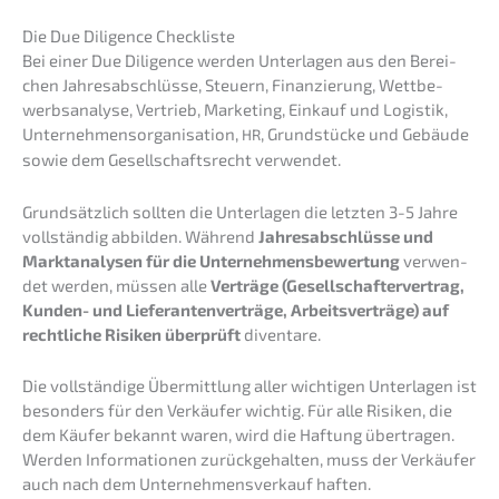
Die Due Diligence Checkliste
Bei einer Due Diligence werden Unter­la­gen aus den Berei­
chen Jahres­ab­schlüs­se, Steuern, Finan­zie­rung, Wettbe­
werbs­ana­ly­se, Vertrieb, Marke­ting, Einkauf und Logis­tik,
Unter­neh­mens­or­ga­ni­sa­ti­on,
, Grund­stü­cke und Gebäu­de
HR
sowie dem Gesell­schafts­recht verwendet.
Grund­sätz­lich sollten die Unter­la­gen die letzten 3-5 Jahre
vollstän­dig abbil­den. Während
Jahres­ab­schlüs­se und
Markt­ana­ly­sen für die Unter­neh­mens­be­wer­tung
verwen­
det werden, müssen alle
Verträ­ge (Gesell­schaf­ter­ver­trag,
Kunden- und Liefe­ran­ten­ver­trä­ge, Arbeits­ver­trä­ge) auf
recht­li­che Risiken überprüft
diventare.
Die vollstän­di­ge Übermitt­lung aller wichti­gen Unter­la­gen ist
beson­ders für den Verkäu­fer wichtig. Für alle Risiken, die
dem Käufer bekannt waren, wird die Haftung übertra­gen.
Werden Infor­ma­tio­nen zurück­ge­hal­ten, muss der Verkäu­fer
auch nach dem Unter­nehmens­verkauf haften.