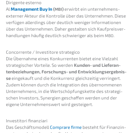
Dirigen­te esterno
Al
Manage­ment Buy In
(
)
erwirbt ein unter­neh­mens­
MBI
exter­ner Akteur die Kontrol­le über das Unter­neh­men. Diese
verfü­gen aller­dings über deutlich weniger Infor­ma­tio­nen
über das Unter­neh­men. Daher gestal­ten sich Kaufpreis­ver­
hand­lun­gen häufig deutlich schwie­ri­ger als beim
.
MBO
Concor­ren­te / Inves­ti­to­re strategico
Die Übernah­me eines Konkur­ren­ten bietet eine Vielzahl
strate­gi­scher Vortei­le. So werden
Kunden- und Liefe­ran­
ten­be­zie­hun­gen, Forschungs- und Entwick­lungs­er­geb­nis­
se
einge­kauft und die Konkur­renz gleich­zei­tig verrin­gert.
Zudem können durch die Integra­ti­on des übernom­me­nen
Unter­neh­mens, in die Wertschöp­fungs­ket­te des strate­gi­
schen Inves­tors, Syner­gien geschaf­fen werden und der
eigene Unter­neh­mens­wert wird gesteigert.
Inves­ti­to­ri finanziari
Das Geschäfts­mo­dell
Compra­re firme
besteht für Finanz­in­