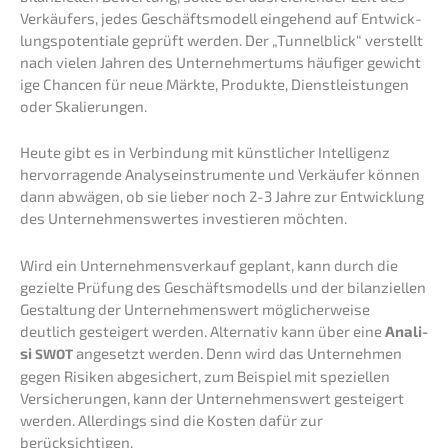
Verkäu­fers, jedes Geschäfts­mo­dell einge­hend auf Entwick­
lungs­po­ten­tia­le geprüft werden. Der „Tunnel­blick“ verstellt
nach vielen Jahren des Unter­neh­mer­tums häufi­ger gewich­t
i­ge Chancen für neue Märkte, Produk­te, Dienst­leis­tun­gen
oder Skalierungen.
Heute gibt es in Verbin­dung mit künst­li­cher Intel­li­genz
hervor­ra­gen­de Analy­se­instru­men­te und Verkäu­fer können
dann abwägen, ob sie lieber noch 2-3 Jahre zur Entwick­lung
des Unter­neh­mens­wer­tes inves­tie­ren möchten.
Wird ein Unter­nehmens­verkauf geplant, kann durch die
geziel­te Prüfung des Geschäfts­mo­dells und der bilan­zi­el­len
Gestal­tung der Unter­neh­mens­wert mögli­cher­wei­se
deutlich gestei­gert werden. Alter­na­tiv kann über eine
Anali­
si
angesetzt werden. Denn wird das Unter­neh­men
SWOT
gegen Risiken abgesi­chert, zum Beispiel mit spezi­el­len
Versi­che­run­gen, kann der Unter­neh­mens­wert gestei­gert
werden. Aller­dings sind die Kosten dafür zur
berücksichtigen.