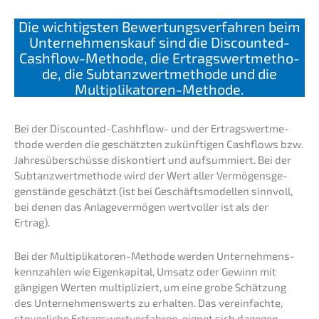
Die wichtigs­ten Bewer­tungs­ver­fah­ren beim
Unter­nehmens­kauf sind die Discoun­ted-
Cashflow-Metho­de, die Ertrags­wert­me­tho­
de, die Subtanz­wert­me­tho­de und die
Multiplikatoren-Methode.
Bei der Discoun­ted-Cashh­flow- und der Ertrags­wert­me­
tho­de werden die geschätz­ten zukünf­ti­gen Cashflows bzw.
Jahres­über­schüs­se diskon­tiert und aufsum­miert. Bei der
Subtanz­wert­me­tho­de wird der Wert aller Vermö­gens­ge­
gen­stän­de geschätzt (ist bei Geschäfts­mo­del­len sinnvoll,
bei denen das Anlage­ver­mö­gen wertvol­ler ist als der
Ertrag).
Bei der Multi­pli­ka­to­ren-Metho­de werden Unter­neh­mens­
kenn­zah­len wie Eigen­ka­pi­tal, Umsatz oder Gewinn mit
gängi­gen Werten multi­pli­ziert, um eine grobe Schät­zung
des Unter­neh­mens­werts zu erhal­ten. Das verein­fach­te,
steuer­li­che Ertrags­wert­ver­fah­ren, eignet sich dagegen