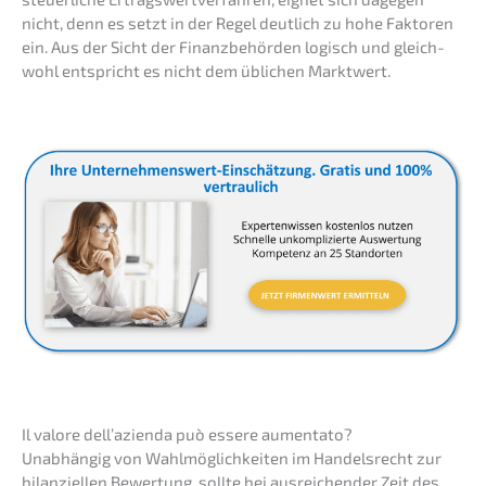
nicht, denn es setzt in der Regel deutlich zu hohe Fakto­ren
ein. Aus der Sicht der Finanz­be­hör­den logisch und gleich­
wohl entspricht es nicht dem üblichen Marktwert.
Il valore dell’a­zi­en­da può essere aumentato?
Unabhän­gig von Wahlmög­lich­kei­ten im Handels­recht zur
bilan­zi­el­len Bewer­tung, sollte bei ausrei­chen­der Zeit des