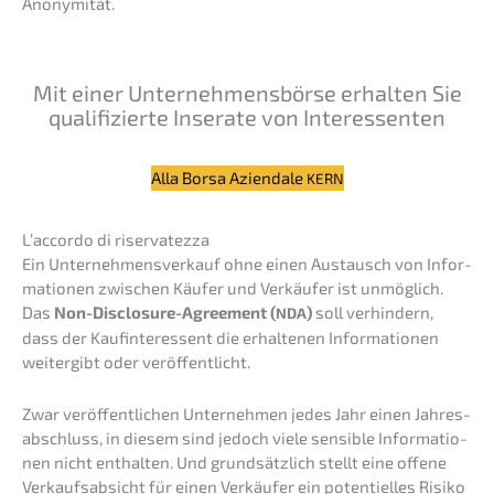
Anonymität.
Mit einer Unter­neh­mens­bör­se erhal­ten Sie
quali­fi­zier­te Insera­te von Interessenten
Alla Borsa Aziend­a­le
KERN
L’accordo di riservatezza
Ein Unter­nehmens­verkauf ohne einen Austausch von Infor­
ma­tio­nen zwischen Käufer und Verkäu­fer ist unmög­lich.
Das
Non-Disclo­sure-Agree­ment (
)
soll verhin­dern,
NDA
dass der Kaufin­ter­es­sent die erhal­te­nen Infor­ma­tio­nen
weiter­gibt oder veröffentlicht.
Zwar veröf­fent­li­chen Unter­neh­men jedes Jahr einen Jahres­
ab­schluss, in diesem sind jedoch viele sensi­ble Infor­ma­tio­
nen nicht enthal­ten. Und grund­sätz­lich stellt eine offene
Verkaufs­ab­sicht für einen Verkäu­fer ein poten­ti­el­les Risiko