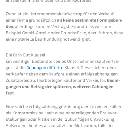
an­tei­le (beim Share Deal) und den Kaufpreis.
Zwar ist ein Unter­neh­mens­kauf­ver­trag für den Verkauf
einer Firma grund­sätz­lich
an keine bestimm­te Form gebun­
den
, aller­dings können Vertrags­be­stand­tei­le, wie zum
Beispiel GmbH-Antei­le oder Grund­stü­cke, dazu führen, dass
eine notari­el­le Beurkun­dung notwen­dig ist.
Die Earn Out Klausel
Ein wichti­ger Bestand­teil eines Unter­neh­mens­kauf­ver­tra­
ges ist die
Guada­g­no diffe­ri­to
Klausel. Diese sichert dem
Verkäu­fer neben dem Kaufpreis einen erfolgs­ab­hän­gi­gen
Zusatz­preis zu. Hierbei legen Käufer und Verkäu­fer,
Bedin­
gun­gen und Betrag der späte­ren, weite­ren Zahlun­gen,
fest.
Eine solche erfolgs­ab­hän­gi­ge Zahlung dient in vielen Fällen
als Kompro­miss bei weit ausein­an­der­lie­gen­den Preis­vor­
stel­lun­gen oder Risiken in der zukünf­ti­gen Entwick­lung.
Außer­dem dient es als zusätz­li­che Motiva­ti­on, falls der