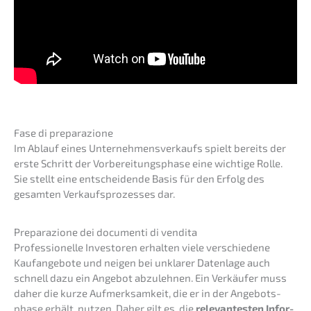
Fase di preparazione
Im Ablauf eines Unter­neh­mens­ver­kaufs spielt bereits der
erste Schritt der Vorbe­rei­tungs­pha­se eine wichti­ge Rolle.
Sie stellt eine entschei­den­de Basis für den Erfolg des
gesam­ten Verkaufs­pro­zes­ses dar.
Prepa­ra­zio­ne dei documen­ti di vendita
Profes­sio­nel­le Inves­to­ren erhal­ten viele verschie­de­ne
Kaufan­ge­bo­te und neigen bei unkla­rer Daten­la­ge auch
schnell dazu ein Angebot abzuleh­nen. Ein Verkäu­fer muss
daher die kurze Aufmerk­sam­keit, die er in der Angebots­
pha­se erhält, nutzen. Daher gilt es, die
relevan­tes­ten Infor­