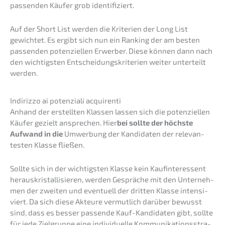
passen­den Käufer grob identifiziert.
Auf der Short List werden die Krite­ri­en der Long List
gewich­tet. Es ergibt sich nun ein Ranking der am besten
passen­den poten­zi­el­len Erwer­ber. Diese können dann nach
den wichtigs­ten Entschei­dungs­kri­te­ri­en weiter unter­teilt
werden.
Indiriz­zo ai poten­zia­li acquirenti
Anhand der erstell­ten Klassen lassen sich die poten­zi­el­len
Käufer gezielt anspre­chen. Hier
bei sollte der höchs­te
Aufwand in die
Umwer­bung der Kandi­da­ten der relevan­
tes­ten Klasse fließen.
Sollte sich in der wichtigs­ten Klasse kein Kaufin­ter­es­sent
heraus­kris­tal­li­sie­ren, werden Gesprä­che mit den Unter­neh­
men der zweiten und eventu­ell der dritten Klasse inten­si­
viert. Da sich diese Akteu­re vermut­lich darüber bewusst
sind, dass es besser passen­de Kauf-Kandi­da­ten gibt, sollte
für jede Zielgrup­pe eine indivi­du­el­le Kommu­ni­ka­ti­ons­stra­