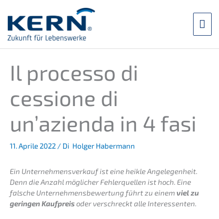
Zum
Inhalt
Hau
springen
Il proces­so di
cessio­ne di
un’azienda in 4 fasi
11. Aprile 2022
/ Di
Holger Habermann
Ein Unter­nehmens­verkauf ist eine heikle Angele­gen­heit.
Denn die Anzahl mögli­cher Fehler­quel­len ist hoch. Eine
falsche Unter­neh­mens­be­wer­tung führt zu einem
viel zu
gerin­gen Kaufpreis
oder verschreckt alle Interessenten.