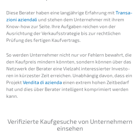
Diese Berater haben eine langjäh­ri­ge Erfah­rung mit
Transa­
zio­ni aziend­a­li
und stehen dem Unter­neh­mer mit ihrem
Know-how zur Seite. Ihre Aufga­ben reichen von der
Ausrich­tung der Verkaufs­stra­te­gie bis zur recht­li­chen
Prüfung des ferti­gen Kaufvertrags.
So werden Unter­neh­mer nicht nur vor Fehlern bewahrt, die
den Kaufpreis mindern könnten, sondern können über das
Netzwerk der Berater eine Vielzahl inter­es­sier­ter Inves­to­
ren in kürzes­ter Zeit errei­chen. Unabhän­gig davon, dass ein
Projekt
Vendita di azien­da
einen extrem hohen Zeitbe­darf
hat und dies über Berater intel­li­gent kompri­miert werden
kann.
Verifi­zier­te Kaufge­su­che von Unter­neh­mern
einsehen