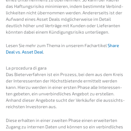
das Haftungs­ri­si­ko minimie­ren, indem bestimm­te Verbind­
lich­kei­ten nicht übernom­men werden. Anderer­seits ist der
Aufwand eines Asset Deals mögli­cher­wei­se im Detail
deutlich höher und Verträ­ge mit Kunden oder Liefe­ran­ten
könnten dabei einem Kündi­gungs­ri­si­ko unterliegen.
Lesen Sie mehr zum Thema in unserem Fachar­ti­kel
Share
Deal vs. Asset Deal
.
La proce­du­ra di gara
Das Bieter­ver­fah­ren ist ein Prozess, bei dem aus dem Kreis
der Inter­es­sen­ten der Höchst­bie­ten­de ermit­telt werden
kann. Hierzu werden in einer ersten Phase alle Inter­es­sen­
ten gebeten, ein unver­bind­li­ches Angebot zu erstel­len.
Anhand dieser Angebo­te sucht der Verkäu­fer die aussichts­
reichs­ten Inves­to­ren aus.
Diese erhal­ten in einer zweiten Phase einen erwei­ter­ten
Zugang zu inter­nen Daten und können so ein verbind­li­ches