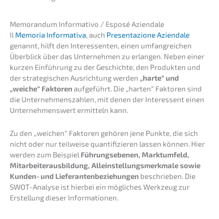
Memoran­dum Infor­ma­tivo / Esposé Aziendale
Il
Memoria Infor­ma­ti­va
, auch
Presen­ta­zio­ne Aziend­a­le
genannt, hilft den Inter­es­sen­ten, einen umfang­rei­chen
Überblick über das Unter­neh­men zu erlan­gen. Neben einer
kurzen Einfüh­rung zu der Geschich­te, den Produk­ten und
der strate­gi­schen Ausrich­tung werden
„harte“ und
„weiche“ Fakto­ren
aufge­führt. Die „harten“ Fakto­ren sind
die Unter­neh­mens­zah­len, mit denen der Inter­es­sent einen
Unter­neh­mens­wert ermit­teln kann.
Zu den „weichen“ Fakto­ren gehören jene Punkte, die sich
nicht oder nur teilwei­se quanti­fi­zie­ren lassen können. Hier
werden zum Beispiel
Führungs­ebe­nen,
Markt­um­feld,
Mitar­bei­ter­aus­bil­dung, Allein­stel­lungs­merk­ma­le sowie
Kunden- und Liefe­ran­ten­be­zie­hun­gen
beschrie­ben. Die
SWOT-Analy­se ist hierbei ein mögli­ches Werkzeug zur
Erstel­lung dieser Informationen.