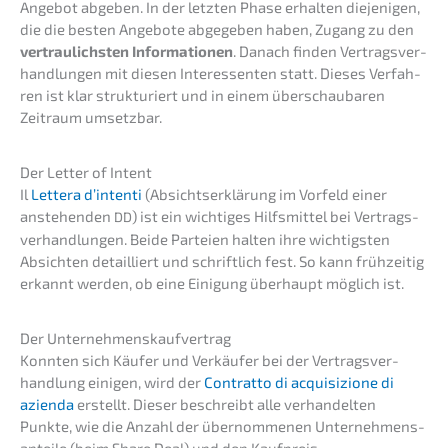
Angebot abgeben. In der letzten Phase erhal­ten dieje­ni­gen,
die die besten Angebo­te abgege­ben haben, Zugang zu den
vertrau­lichs­ten Infor­ma­tio­nen
. Danach finden Vertrags­ver­
hand­lun­gen mit diesen Inter­es­sen­ten statt. Dieses Verfah­
ren ist klar struk­tu­riert und in einem überschau­ba­ren
Zeitraum umsetzbar.
Der Letter of Intent
Il
Lette­ra d’inten­ti
(Absichts­er­klä­rung im Vorfeld einer
anste­hen­den
) ist ein wichti­ges Hilfs­mit­tel bei Vertrags­
DD
ver­hand­lun­gen. Beide Partei­en halten ihre wichtigs­ten
Absich­ten detail­liert und schrift­lich fest. So kann frühzei­tig
erkannt werden, ob eine Einigung überhaupt möglich ist.
Der Unter­neh­mens­kauf­ver­trag
Konnten sich Käufer und Verkäu­fer bei der Vertrags­ver­
hand­lung einigen, wird der
Contrat­to di acqui­si­zio­ne di
azien­da
erstellt. Dieser beschreibt alle verhan­del­ten
Punkte, wie die Anzahl der übernom­me­nen Unter­neh­mens­