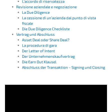
L’accordo di riservatezza
Revisio­ne aziend­a­le e negoziazione
La Due Diligence
La cessio­ne di un’azi­en­da dal punto di vista
fiscale
Die Due Diligence Checkliste
Vertrag und Abschluss
Asset Deal oder Share Deal?
La proce­du­ra di gara
Der Letter of Intent
Der Unter­neh­mens­kauf­ver­trag
Die Earn Out Klausel
Abschluss der Trans­ak­ti­on – Signing und Closing