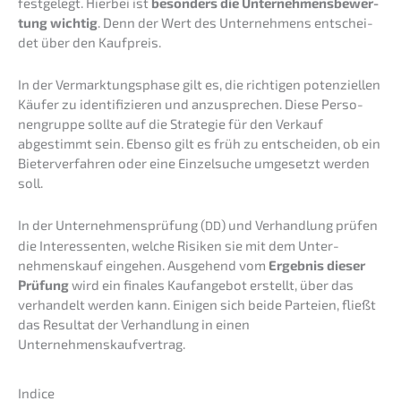
festge­legt. Hierbei ist
beson­ders die Unter­neh­mens­be­wer­
tung wichtig
. Denn der Wert des Unter­neh­mens entschei­
det über den Kaufpreis.
In der Vermark­tungs­pha­se gilt es, die richti­gen poten­zi­el­len
Käufer zu identi­fi­zie­ren und anzuspre­chen. Diese Perso­
nen­grup­pe sollte auf die Strate­gie für den Verkauf
abgestimmt sein. Ebenso gilt es früh zu entschei­den, ob ein
Bieter­ver­fah­ren oder eine Einzel­su­che umgesetzt werden
soll.
In der Unter­neh­mens­prü­fung (
) und Verhand­lung prüfen
DD
die Inter­es­sen­ten, welche Risiken sie mit dem Unter­
nehmens­kauf einge­hen. Ausge­hend vom
Ergeb­nis dieser
Prüfung
wird ein finales Kaufan­ge­bot erstellt, über das
verhan­delt werden kann. Einigen sich beide Partei­en, fließt
das Resul­tat der Verhand­lung in einen
Unternehmenskaufvertrag.
Indice