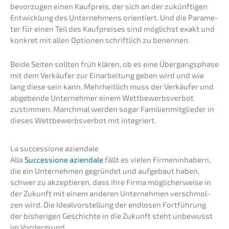
bevor­zu­gen einen Kaufpreis, der sich an der zukünf­ti­gen
Entwick­lung des Unter­neh­mens orien­tiert. Und die Parame­
ter für einen Teil des Kaufprei­ses sind möglichst exakt und
konkret mit allen Optio­nen schrift­lich zu benennen.
Beide Seiten sollten früh klären, ob es eine Übergangs­pha­se
mit dem Verkäu­fer zur Einar­bei­tung geben wird und wie
lang diese sein kann. Mehrheit­lich muss der Verkäu­fer und
abgeben­de Unter­neh­mer einem Wettbe­werbs­ver­bot
zustim­men. Manch­mal werden sogar Famili­en­mit­glie­der in
dieses Wettbe­werbs­ver­bot mit integriert.
La succes­sio­ne aziendale
Alla
Succes­sio­ne aziend­a­le
fällt es vielen Firmen­in­ha­bern,
die ein Unter­neh­men gegrün­det und aufge­baut haben,
schwer zu akzep­tie­ren, dass ihre Firma mögli­cher­wei­se in
der Zukunft mit einem anderen Unter­neh­men verschmol­
zen wird. Die Ideal­vor­stel­lung der endlo­sen Fortfüh­rung
der bishe­ri­gen Geschich­te in die Zukunft steht unbewusst
im Vordergrund.