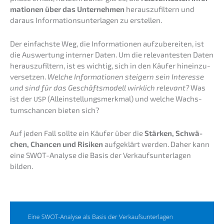
ma­tio­nen über das Unter­neh­men
heraus­zu­fil­tern und
daraus Infor­ma­ti­ons­un­ter­la­gen zu erstellen.
Der einfachs­te Weg, die Infor­ma­tio­nen aufzu­be­rei­ten, ist
die Auswer­tung inter­ner Daten. Um die relevan­tes­ten Daten
heraus­zu­fil­tern, ist es wichtig, sich in den Käufer hinein­zu­
ver­set­zen.
Welche Infor­ma­tio­nen steigern sein Inter­es­se
und sind für das Geschäfts­mo­dell wirklich relevant?
Was
ist der
(Allein­stel­lungs­merk­mal) und welche Wachs­
USP
tums­chan­cen bieten sich?
Auf jeden Fall sollte ein Käufer über die
Stärken, Schwä­
chen, Chancen und Risiken
aufge­klärt werden. Daher kann
eine SWOT-Analy­se die Basis der Verkaufs­un­ter­la­gen
bilden.