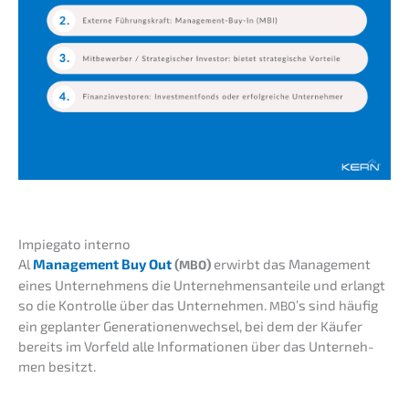
Impie­ga­to interno
Al
Manage­ment Buy Out
(
)
erwirbt das Manage­ment
MBO
eines Unter­neh­mens die Unter­neh­mens­an­tei­le und erlangt
so die Kontrol­le über das Unter­neh­men.
’s sind häufig
MBO
ein geplan­ter Genera­tio­nen­wech­sel, bei dem der Käufer
bereits im Vorfeld alle Infor­ma­tio­nen über das Unter­neh­
men besitzt.