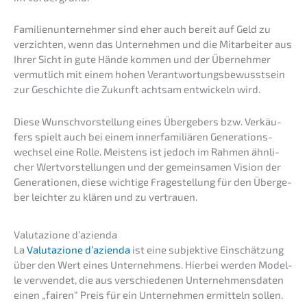
Famili­en­un­ter­neh­mer sind eher auch bereit auf Geld zu
verzich­ten, wenn das Unter­neh­men und die Mitar­bei­ter aus
Ihrer Sicht in gute Hände kommen und der Überneh­mer
vermut­lich mit einem hohen Verant­wor­tungs­be­wusst­sein
zur Geschich­te die Zukunft achtsam entwi­ckeln wird.
Diese Wunsch­vor­stel­lung eines Überge­bers bzw. Verkäu­
fers spielt auch bei einem inner­fa­mi­liä­ren Generations­
wechsel eine Rolle. Meistens ist jedoch im Rahmen ähnli­
cher Wertvor­stel­lun­gen und der gemein­sa­men Vision der
Genera­tio­nen, diese wichti­ge Frage­stel­lung für den Überge­
ber leich­ter zu klären und zu vertrauen.
Valuta­zio­ne d’azienda
La
Valuta­zio­ne d’azi­en­da
ist eine subjek­ti­ve Einschät­zung
über den Wert eines Unter­neh­mens. Hierbei werden Model­
le verwen­det, die aus verschie­de­nen Unter­neh­mens­da­ten
einen „fairen“ Preis für ein Unter­neh­men ermit­teln sollen.