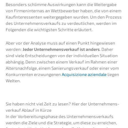
Beson­ders schlim­me Auswir­kun­gen kann die Weiter­ga­be
von Firmen­in­ternas an Wettbe­wer­ber haben, die von einem
Kaufin­ter­es­sen­ten weiter­ge­ge­ben wurden. Um den Prozess
des Unter­neh­mens­ver­kaufs zu verdeut­li­chen, werden im
Folgen­den die wichtigs­ten Schrit­te erläutert.
Aber vor der Analy­se muss auf einen Punkt hinge­wie­sen
werden:
Jeder Unter­nehmens­verkauf ist anders
. Daher
sind viele Entschei­dun­gen von der indivi­du­el­len Situa­ti­on
abhän­gig. Denn zwischen einem Verkauf im Rahmen einer
Alters­nach­fol­ge, einem Sanie­rungs­ver­kauf oder einer vom
Konkur­ren­ten erzwun­ge­nen
Acqui­si­zio­ne aziend­a­le
liegen
Welten.
Sie haben nicht viel Zeit zu lesen? Hier der Unter­nehmens­
verkauf Ablauf in Kürze
In der Vorbe­rei­tungs­pha­se des Unter­neh­mens­ver­kaufs
werden die Ziele und die Strate­gie, um diese zu errei­chen,