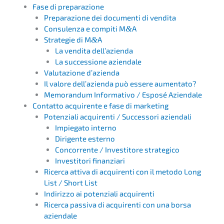
Fase di preparazione
Prepa­ra­zio­ne dei documen­ti di vendita
Consu­len­za e compi­ti M
&
A
Strate­gie di M
&
A
La vendita dell’azienda
La succes­sio­ne aziendale
Valuta­zio­ne d’azienda
Il valore dell’a­zi­en­da può essere aumentato?
Memoran­dum Infor­ma­tivo / Esposé Aziendale
Contat­to acqui­ren­te e fase di marketing
Poten­zia­li acqui­ren­ti / Succes­so­ri aziendali
Impie­ga­to interno
Dirigen­te esterno
Concor­ren­te / Inves­ti­to­re strategico
Inves­ti­to­ri finanziari
Ricer­ca attiva di acqui­ren­ti con il metodo Long
List / Short List
Indiriz­zo ai poten­zia­li acquirenti
Ricer­ca passi­va di acqui­ren­ti con una borsa
aziendale