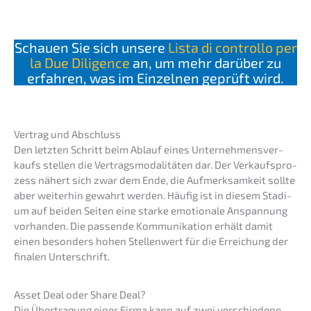
Schau­en Sie sich unsere
Lista di control­lo per
la Due Diligence
an, um mehr darüber zu
erfah­ren, was im Einzel­nen geprüft wird.
Vertrag und Abschluss
Den letzten Schritt beim Ablauf eines Unter­neh­mens­ver­
kaufs stellen die Vertrags­mo­da­li­tä­ten dar. Der Verkaufs­pro­
zess nähert sich zwar dem Ende, die Aufmerk­sam­keit sollte
aber weiter­hin gewahrt werden. Häufig ist in diesem Stadi­
um auf beiden Seiten eine starke emotio­na­le Anspan­nung
vorhan­den. Die passen­de Kommu­ni­ka­ti­on erhält damit
einen beson­ders hohen Stellen­wert für die Errei­chung der
finalen Unterschrift.
Asset Deal oder Share Deal?
Die Übertra­gung einer Firma kann auf zwei verschie­de­ne