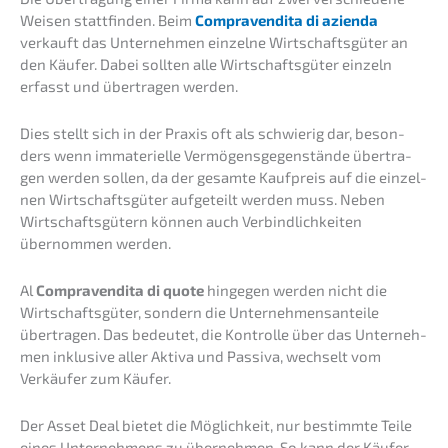
Weisen statt­fin­den. Beim
Compra­ven­dita di azien­da
verkauft das Unter­neh­men einzel­ne Wirtschafts­gü­ter an
den Käufer. Dabei sollten alle Wirtschafts­gü­ter einzeln
erfasst und übertra­gen werden.
Dies stellt sich in der Praxis oft als schwie­rig dar, beson­
ders wenn immate­ri­el­le Vermö­gens­ge­gen­stän­de übertra­
gen werden sollen, da der gesam­te Kaufpreis auf die einzel­
nen Wirtschafts­gü­ter aufge­teilt werden muss. Neben
Wirtschafts­gü­tern können auch Verbind­lich­kei­ten
übernom­men werden.
Al
Compra­ven­dita di quote
hinge­gen werden nicht die
Wirtschafts­gü­ter, sondern die Unter­neh­mens­an­tei­le
übertra­gen. Das bedeu­tet, die Kontrol­le über das Unter­neh­
men inklu­si­ve aller Aktiva und Passi­va, wechselt vom
Verkäu­fer zum Käufer.
Der Asset Deal bietet die Möglich­keit, nur bestimm­te Teile
eines Unter­neh­mens zu überneh­men. So kann der Käufer