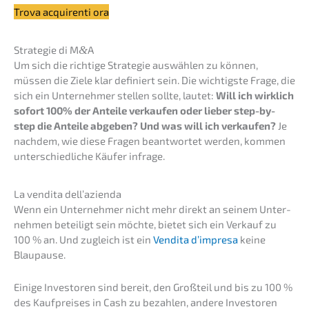
Trova acqui­ren­ti ora
Strate­gie di M
&
A
Um sich die richti­ge Strate­gie auswäh­len zu können,
müssen die Ziele klar definiert sein. Die wichtigs­te Frage, die
sich ein Unter­neh­mer stellen sollte, lautet:
Will ich wirklich
sofort 100% der Antei­le verkau­fen oder lieber step-by-
step die Antei­le abgeben? Und was will ich verkau­fen?
Je
nachdem, wie diese Fragen beant­wor­tet werden, kommen
unter­schied­li­che Käufer infrage.
La vendita dell’azienda
Wenn ein Unter­neh­mer nicht mehr direkt an seinem Unter­
neh­men betei­ligt sein möchte, bietet sich ein Verkauf zu
100 % an. Und zugleich ist ein
Vendita d’impre­sa
keine
Blaupause.
Einige Inves­to­ren sind bereit, den Großteil und bis zu 100 %
des Kaufprei­ses in Cash zu bezah­len, andere Inves­to­ren