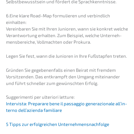
Selbst­be­wusst­sein und fördert die Sprachkenntnisse.
6.Eine klare Road-Map formu­lie­ren und verbind­lich
einhalten:
Verein­ba­ren Sie mit Ihren Junio­ren, wann sie konkret welche
Verant­wor­tung erhal­ten. Zum Beispiel, welche Unter­neh­
mens­be­rei­che, Vollmach­ten oder Prokura.
Legen Sie fest, wann die Junio­ren in Ihre Fußstap­fen treten.
Gründen Sie gegebe­nen­falls einen Beirat mit fremdem
Vorsit­zen­den. Das entkrampft den Umgang mitein­an­der
und führt schnel­ler zum gewünsch­ten Erfolg.
Sugge­ri­men­ti per ulterio­ri letture:
Inter­vis­ta: Prepara­re bene il passag­gio genera­zio­na­le all’in­
ter­no dell’a­zi­en­da familiare
5 Tipps zur erfolg­rei­chen Unternehmensnachfolge