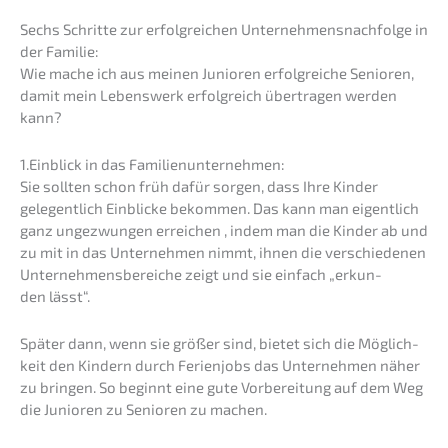
Sechs Schrit­te zur erfolg­rei­chen Unternehmens­nachfolge in
der Familie:
Wie mache ich aus meinen Junio­ren erfolg­rei­che Senio­ren,
damit mein Lebens­werk erfolg­reich übertra­gen werden
kann?
1.Einblick in das Familienunternehmen:
Sie sollten schon früh dafür sorgen, dass Ihre Kinder
gelegent­lich Einbli­cke bekom­men. Das kann man eigent­lich
ganz ungezwun­gen errei­chen , indem man die Kinder ab und
zu mit in das Unter­neh­men nimmt, ihnen die verschie­de­nen
Unter­neh­mens­be­rei­che zeigt und sie einfach „erkun­
den lässt“.
Später dann, wenn sie größer sind, bietet sich die Möglich­
keit den Kindern durch Ferien­jobs das Unter­neh­men näher
zu bringen. So beginnt eine gute Vorbe­rei­tung auf dem Weg
die Junio­ren zu Senio­ren zu machen.