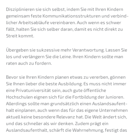
Diszi­pli­nie­ren sie sich selbst, indem Sie mit Ihren Kindern
gemein­sam feste Kommu­ni­ka­ti­ons­struk­tu­ren und verbind­
li­cher Arbeits­ab­läu­fe verein­ba­ren. Auch wenn es schwer
fällt, halten Sie sich selber daran, damit es nicht direkt zu
Streit kommt.
Überge­ben sie sukzes­si­ve mehr Verant­wor­tung. Lassen Sie
los und verlän­gern Sie die Leine. Ihren Kindern sollte man
raten auch zu fordern.
Bevor sie Ihren Kindern planen etwas zu verer­ben, gönnen
Sie Ihnen lieber die beste Ausbil­dung. Es muss nicht immer
eine Privat­uni­ver­si­tät sein, auch gute öffent­li­che
Hochschu­len eignen sich für die Fortbil­dung der Junio­ren.
Aller­dings sollte man grund­sätz­lich einen Auslands­auf­ent­
halt einpla­nen, auch wenn das für das eigene Unter­neh­men
aktuell keine beson­de­re Relevanz hat. Die Welt ändert sich,
und das schnel­ler als wir denken. Zudem prägt ein
Auslands­auf­ent­halt, schärft die Wahrneh­mung, festigt das