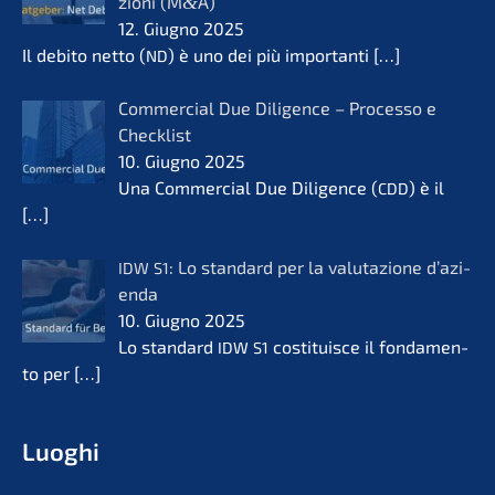
zio­ni (M
&
A)
12. Giugno 2025
Il debito netto (
) è uno dei più importan­ti
[…]
ND
Commer­cial Due Diligence – Proces­so e
Check­list
10. Giugno 2025
Una Commer­cial Due Diligence (
) è il
CDD
[…]
: Lo standard per la valuta­zio­ne d’azi­
IDW
S1
en­da
10. Giugno 2025
Lo standard
costi­tuis­ce il fonda­men­
IDW
S1
to per
[…]
Luoghi