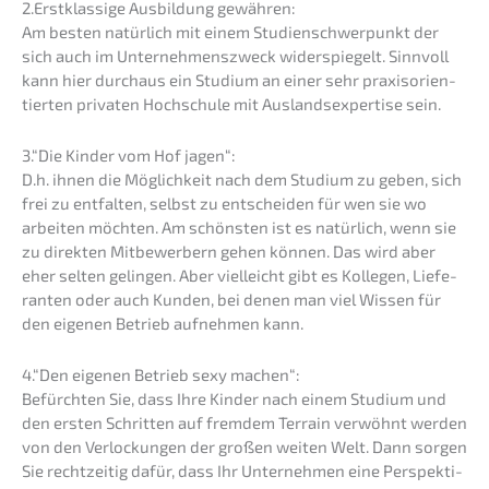
2.Erstklassige Ausbil­dung gewähren:
Am besten natür­lich mit einem Studi­en­schwer­punkt der
sich auch im Unter­neh­mens­zweck wider­spie­gelt. Sinnvoll
kann hier durch­aus ein Studi­um an einer sehr praxis­ori­en­
tier­ten priva­ten Hochschu­le mit Auslands­exper­ti­se sein.
3.“Die Kinder vom Hof jagen“:
D.h. ihnen die Möglich­keit nach dem Studi­um zu geben, sich
frei zu entfal­ten, selbst zu entschei­den für wen sie wo
arbei­ten möchten. Am schöns­ten ist es natür­lich, wenn sie
zu direk­ten Mitbe­wer­bern gehen können. Das wird aber
eher selten gelin­gen. Aber vielleicht gibt es Kolle­gen, Liefe­
ran­ten oder auch Kunden, bei denen man viel Wissen für
den eigenen Betrieb aufneh­men kann.
4.“Den eigenen Betrieb sexy machen“:
Befürch­ten Sie, dass Ihre Kinder nach einem Studi­um und
den ersten Schrit­ten auf fremdem Terrain verwöhnt werden
von den Verlo­ckun­gen der großen weiten Welt. Dann sorgen
Sie recht­zei­tig dafür, dass Ihr Unter­neh­men eine Perspek­ti­