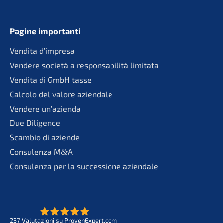
Pagine importan­ti
Vendita d’impre­sa
Vende­re socie­tà a responsa­bi­li­tà limitata
Vendita di GmbH tasse
Calco­lo del valore aziendale
Vende­re un’azienda
Due Diligence
Scambio di aziende
Consu­len­za M
&
A
Consu­len­za per la succes­sio­ne aziendale
237
Valuta­zio­ni su ProvenExpert.com