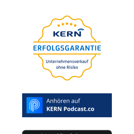
Webinar
–presen­ta­to da Nils
GRATIS
Koerber
Die 5 größten Fehler beim
Genera­ti­ons-wechsel in
Familien-unternehmen
>
SELEZIONA
DATA
PREFERITA