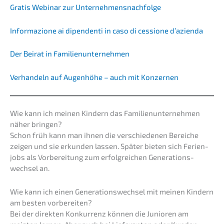
Gratis Webinar zur Unternehmensnachfolge
Infor­ma­zio­ne ai dipen­den­ti in caso di cessio­ne d’azienda
Der Beirat in Familienunternehmen
Verhan­deln auf Augen­hö­he – auch mit Konzernen
Wie kann ich meinen Kindern das Famili­en­un­ter­neh­men
näher bringen?
Schon früh kann man ihnen die verschie­de­nen Berei­che
zeigen und sie erkun­den lassen. Später bieten sich Ferien­
jobs als Vorbe­rei­tung zum erfolg­rei­chen Generations­
wechsel an.
Wie kann ich einen Generations­wechsel mit meinen Kindern
am besten vorbereiten?
Bei der direk­ten Konkur­renz können die Junio­ren am