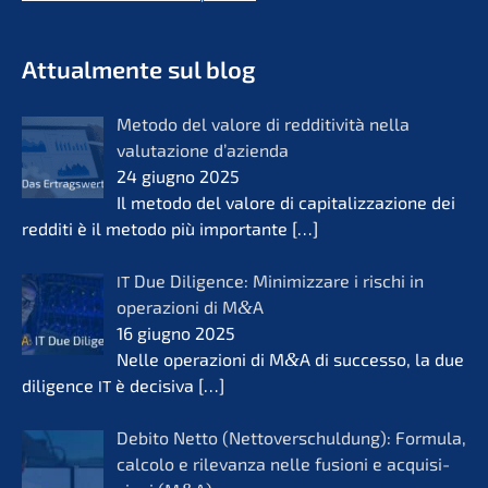
- Futuro per opere di vita
KERN
Attual­men­te sul blog
Metodo del valore di reddi­ti­vi­tà nella
valuta­zio­ne d’azi­en­da
24 giugno 2025
Il metodo del valore di capita­liz­za­zio­ne dei
reddi­ti è il metodo più importan­te
[…]
Due Diligence: Minimiz­za­re i rischi in
IT
opera­zio­ni di M
&
A
16 giugno 2025
Nelle opera­zio­ni di M
&
A di succes­so, la due
diligence
è decisi­va
[…]
IT
Debito Netto (Netto­ver­schul­dung): Formu­la,
calco­lo e rilevanza nelle fusio­ni e acqui­si­