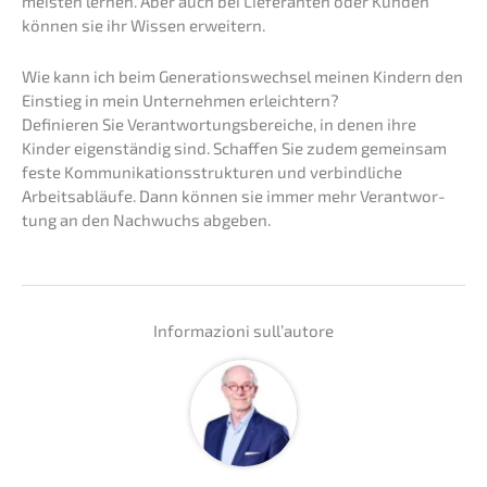
meisten lernen. Aber auch bei Liefe­ran­ten oder Kunden
können sie ihr Wissen erweitern.
Wie kann ich beim Generations­wechsel meinen Kindern den
Einstieg in mein Unter­neh­men erleichtern?
Definie­ren Sie Verant­wor­tungs­be­rei­che, in denen ihre
Kinder eigen­stän­dig sind. Schaf­fen Sie zudem gemein­sam
feste Kommu­ni­ka­ti­ons­struk­tu­ren und verbind­li­che
Arbeits­ab­läu­fe. Dann können sie immer mehr Verant­wor­
tung an den Nachwuchs abgeben.
Infor­ma­zio­ni sull’autore