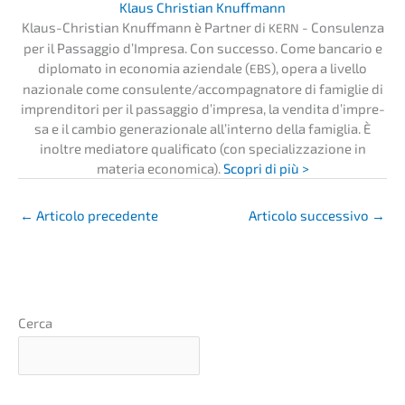
Klaus Chris­ti­an Knuffmann
Klaus-Chris­ti­an Knuff­mann è Partner di
- Consu­len­za
KERN
per il Passag­gio d’Impre­sa. Con succes­so. Come banca­rio e
diplo­ma­to in econo­mia aziend­a­le (
), opera a livel­lo
EBS
nazio­na­le come consulente/accompagnatore di famig­lie di
impren­di­to­ri per il passag­gio d’impre­sa, la vendita d’impre­
sa e il cambio genera­zio­na­le all’in­ter­no della famiglia. È
inolt­re media­to­re quali­fi­ca­to (con specia­liz­za­zio­ne in
materia econo­mica).
Scopri di più >
←
Artico­lo precedente
Artico­lo succes­si­vo
→
Cerca