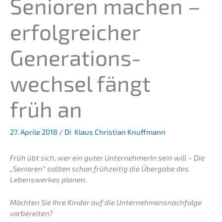
Senio­ren machen –
erfolg­rei­cher
Generations­
wechsel fängt
früh an
27. Aprile 2018
/ Di
Klaus Christian Knuffmann
Früh übt sich, wer ein guter Unter­neh­me­rIn sein will – Die
„Senio­ren“ sollten schon frühzei­tig die Überga­be des
Lebens­werkes planen.
Möchten Sie Ihre Kinder auf die Unternehmens­nachfolge
vorbereiten?