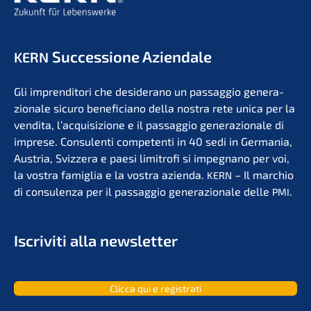
Succes­sio­ne Aziendale
KERN
Gli impren­di­to­ri che deside­r­ano un passag­gio genera­
zio­na­le sicuro benefi­ci­a­no della nostra rete unica per la
vendita, l’acqui­si­zio­ne e il passag­gio genera­zio­na­le di
impre­se. Consu­len­ti compe­ten­ti in 40 sedi in Germa­nia,
Austria, Svizzera e paesi limit­ro­fi si impegna­no per voi,
la vostra famiglia e la vostra azien­da.
– Il marchio
KERN
di consu­len­za per il passag­gio genera­zio­na­le delle
.
PMI
Iscri­vi­ti alla newsletter
Clicca qui e registrati