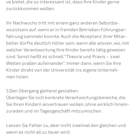
ve bietet, die so inter­es­sant ist, dass Ihre Kinder gerne
zurück­kom­men wollen.
Ihr Nachwuchs tritt mit einem ganz anderen Selbst­be­
wusst­sein auf, wenn er in fremden Betrie­ben Führungs­er­
fah­rung sammeln konnte. Auch die Akzep­tanz ihrer Mitar­
bei­ter dürfte deutlich höher sein, wenn alle wissen, wo, mit
welcher Verant­wor­tung Ihre Kinder bereits tätig gewesen
sind. Sonst heißt es schnell “Theorie und Praxis – zwei
Welten prallen aufein­an­der“. Immer dann, wenn Sie Ihre
Kinder direkt von der Univer­si­tät ins eigene Unter­neh­
men holen.
5.Den Übergang gleitend gestalten:
Überle­gen Sie sich konkre­te Verant­wor­tungs­be­rei­che, die
Sie Ihren Kindern anver­trau­en wollen, ohne wirklich hinein­
zu­re­den und im Tages­ge­schäft mitzumischen.
Lassen Sie Fehler zu, aber nicht zweimal den gleichen und
wenn es nicht all zu teuer wird.