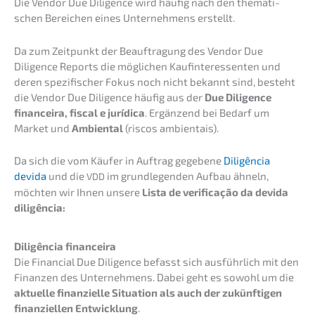
Die Vendor Due Diligence wird häufig nach den thema­ti­
schen Berei­chen eines Unter­neh­mens erstellt.
Da zum Zeitpunkt der Beauf­tra­gung des Vendor Due
Diligence Reports die mögli­chen Kaufin­ter­es­sen­ten und
deren spezi­fi­scher Fokus noch nicht bekannt sind, besteht
die Vendor Due Diligence häufig aus der
Due Diligence
finance­i­ra, fiscal e jurídi­ca
. Ergän­zend bei Bedarf um
Market und
Ambien­tal
(riscos ambien­tais).
Da sich die vom Käufer in Auftrag gegebe­ne
Diligên­cia
devida
und die
im grund­le­gen­den Aufbau ähneln,
VDD
möchten wir Ihnen unsere
Lista de verifi­ca­ção da devida
diligência:
Diligên­cia financeira
Die Finan­cial Due Diligence befasst sich ausführ­lich mit den
Finan­zen des Unter­neh­mens. Dabei geht es sowohl um die
aktuel­le finan­zi­el­le Situa­ti­on als auch der zukünf­ti­gen
finan­zi­el­len Entwick­lung
.