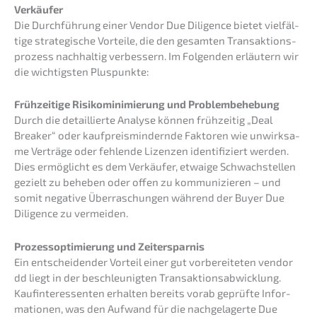
Verkäufer
Die Durch­füh­rung einer Vendor Due Diligence bietet vielfäl­
ti­ge strate­gi­sche Vortei­le, die den gesam­ten Trans­ak­ti­ons­
pro­zess nachhal­tig verbes­sern. Im Folgen­den erläu­tern wir
die wichtigs­ten Pluspunkte:
Frühzei­ti­ge Risiko­mi­ni­mie­rung und Problembehebung
Durch die detail­lier­te Analy­se können frühzei­tig „Deal
Break­er“ oder kaufpreis­min­dern­de Fakto­ren wie unwirk­sa­
me Verträ­ge oder fehlen­de Lizen­zen identi­fi­ziert werden.
Dies ermög­licht es dem Verkäu­fer, etwaige Schwach­stel­len
gezielt zu beheben oder offen zu kommu­ni­zie­ren – und
somit negati­ve Überra­schun­gen während der Buyer Due
Diligence zu vermeiden.
Prozess­op­ti­mie­rung und Zeitersparnis
Ein entschei­den­der Vorteil einer gut vorbe­rei­te­ten vendor
dd liegt in der beschleu­nig­ten Trans­ak­ti­ons­ab­wick­lung.
Kaufin­ter­es­sen­ten erhal­ten bereits vorab geprüf­te Infor­
ma­tio­nen, was den Aufwand für die nachge­la­ger­te Due