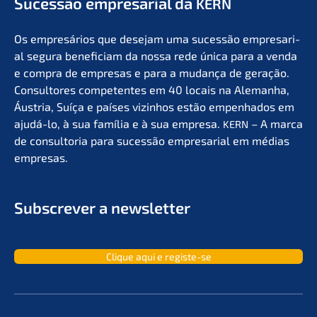
Suces­são empre­sa­ri­al da
KERN
Os empresá­ri­os que desejam uma suces­são empre­sa­ri­
al segura benefi­ci­am da nossa rede única para a venda
e compra de empre­sas e para a mudan­ça de geração.
Consul­to­res compe­ten­tes em 40 locais na Aleman­ha,
Áustria, Suíça e países vizin­hos estão empen­ha­dos em
ajudá-lo, à sua família e à sua empre­sa.
– A marca
KERN
de consult­oria para suces­são empre­sa­ri­al em médias
empresas.
Subscrever a newsletter
Clique aqui e registe-se