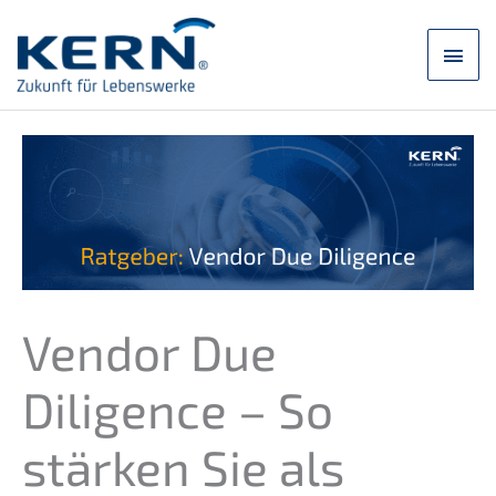
Saltar
para
Men
o
conteúdo
princ
Vendor Due
Diligence – So
stärken Sie als