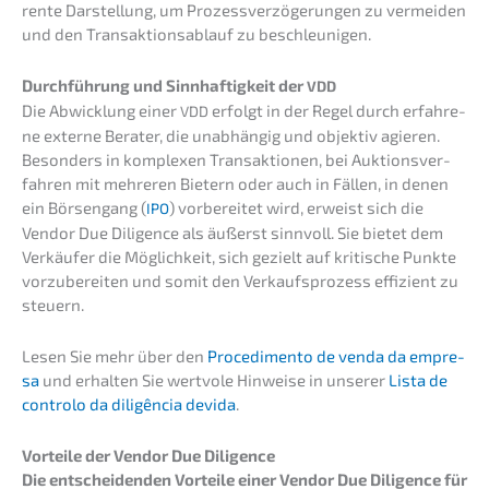
ren­te Darstel­lung, um Prozess­ver­zö­ge­run­gen zu vermei­den
und den Trans­ak­ti­ons­ab­lauf zu beschleunigen.
Durch­füh­rung und Sinnhaf­tig­keit der
VDD
Die Abwick­lung einer
erfolgt in der Regel durch erfah­re­
VDD
ne exter­ne Berater, die unabhän­gig und objek­tiv agieren.
Beson­ders in komple­xen Trans­ak­tio­nen, bei Aukti­ons­ver­
fah­ren mit mehre­ren Bietern oder auch in Fällen, in denen
ein Börsen­gang (
) vorbe­rei­tet wird, erweist sich die
IPO
Vendor Due Diligence als äußerst sinnvoll. Sie bietet dem
Verkäu­fer die Möglich­keit, sich gezielt auf kriti­sche Punkte
vorzu­be­rei­ten und somit den Verkaufs­pro­zess effizi­ent zu
steuern.
Lesen Sie mehr über den
Proce­di­men­to de venda da empre­
sa
und erhal­ten Sie wertvo­le Hinwei­se in unserer
Lista de
contro­lo da diligên­cia devida
.
Vortei­le der Vendor Due Diligence
Die entschei­den­den Vortei­le einer Vendor Due Diligence für