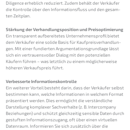
Diligence erheb­lich reduziert. Zudem behält der Verkäu­fer
die Kontrol­le über den Infor­ma­ti­ons­fluss und den gesam­
ten Zeitplan.
Stärkung der Verhand­lungs­po­si­ti­on und Preisoptimierung
Ein trans­pa­rent aufbe­rei­te­tes Unter­neh­mens­pro­fil bietet
dem Verkäu­fer eine solide Basis für Kaufpreis­ver­hand­lun­
gen. Mit einer fundier­ten Argumen­ta­ti­ons­grund­la­ge lässt
sich ein vertrau­ens­vol­ler Dialog mit den poten­zi­el­len
Käufern führen – was letzt­lich zu einem mögli­cher­wei­se
höheren Verkaufs­preis führt.
Verbes­ser­te Informationskontrolle
Ein weite­rer Vorteil besteht darin, dass der Verkäu­fer selbst
bestim­men kann, welche Infor­ma­tio­nen in welchem Format
präsen­tiert werden. Dies ermög­licht die verständ­li­che
Darstel­lung komple­xer Sachver­hal­te (z. B. Inter­com­pa­ny
Bezie­hun­gen) und schützt gleich­zei­tig sensi­ble Daten durch
gestuf­ten Infor­ma­ti­ons­zu­gang, oft über einen virtu­el­len
Daten­raum. Infor­mie­ren Sie sich zusätz­lich über die