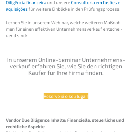
Diligên­cia finance­i­ra
und unsere
Consult­oria em fusões e
aquisi­ções
für weite­re Einbli­cke in den Prüfungsprozess.
Lernen Sie in unserem Webinar, welche weite­ren Maßnah­
men für einen effek­ti­ven Unter­nehmens­verkauf entschei­
dend sind:
In unserem Online-Seminar Unter­nehmens­
verkauf erfah­ren Sie, wie Sie den richti­gen
Käufer für Ihre Firma finden.
Reser­ve já o seu lugar!
Vendor Due Diligence Inhal­te: Finan­zi­el­le, steuer­li­che und
recht­li­che Aspekte