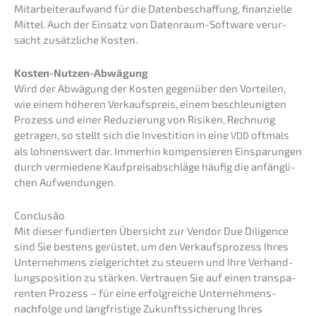
Mitar­bei­ter­auf­wand für die Daten­be­schaf­fung, finan­zi­el­le
Mittel. Auch der Einsatz von Daten­raum-Software verur­
sacht zusätz­li­che Kosten.
Kosten-Nutzen-Abwägung
Wird der Abwägung der Kosten gegen­über den Vortei­len,
wie einem höheren Verkaufs­preis, einem beschleu­nig­ten
Prozess und einer Reduzie­rung von Risiken, Rechnung
getra­gen, so stellt sich die Inves­ti­ti­on in eine
oftmals
VDD
als lohnens­wert dar. Immer­hin kompen­sie­ren Einspa­run­gen
durch vermie­de­ne Kaufpreis­ab­schlä­ge häufig die anfäng­li­
chen Aufwendungen.
Conclusão
Mit dieser fundier­ten Übersicht zur Vendor Due Diligence
sind Sie bestens gerüs­tet, um den Verkaufs­pro­zess Ihres
Unter­neh­mens zielge­rich­tet zu steuern und Ihre Verhand­
lungs­po­si­ti­on zu stärken. Vertrau­en Sie auf einen trans­pa­
ren­ten Prozess – für eine erfolg­rei­che Unternehmens­
nachfolge und langfris­ti­ge Zukunfts­si­che­rung Ihres