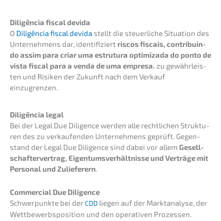
Diligên­cia fiscal devida
O
Diligên­cia fiscal devida
stellt die steuer­li­che Situa­ti­on des
Unter­neh­mens dar, identi­fi­ziert
riscos fiscais, contri­buin­
do assim para criar uma estru­tu­ra optimizada do ponto de
vista fiscal para a venda de uma empre­sa.
zu gewähr­leis­
ten und Risiken der Zukunft nach dem Verkauf
einzugrenzen.
Diligên­cia legal
Bei der Legal Due Diligence werden alle recht­li­chen Struk­tu­
ren des zu verkau­fen­den Unter­neh­mens geprüft. Gegen­
stand der Legal Due Diligence sind dabei vor allem
Gesell­
schaf­ter­ver­trag, Eigen­tums­ver­hält­nis­se und Verträ­ge mit
Perso­nal und Zulie­fe­rern
.
Commer­cial Due Diligence
Schwer­punk­te bei der
liegen auf der Markt­ana­ly­se, der
CDD
Wettbe­werbs­po­si­ti­on und den opera­ti­ven Prozessen.