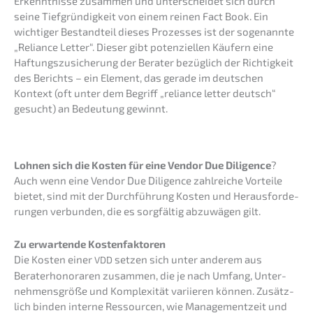
Erkennt­nis­se zusam­men und unter­schei­det sich durch
seine Tiefgrün­dig­keit von einem reinen Fact Book. Ein
wichti­ger Bestand­teil dieses Prozes­ses ist der sogenann­te
„Reliance Letter“. Dieser gibt poten­zi­el­len Käufern eine
Haftungs­zu­si­che­rung der Berater bezüg­lich der Richtig­keit
des Berichts – ein Element, das gerade im deutschen
Kontext (oft unter dem Begriff „reliance letter deutsch“
gesucht) an Bedeu­tung gewinnt.
Lohnen sich die Kosten für eine Vendor Due Diligence
?
Auch wenn eine Vendor Due Diligence zahlrei­che Vortei­le
bietet, sind mit der Durch­füh­rung Kosten und Heraus­for­de­
run­gen verbun­den, die es sorgfäl­tig abzuwä­gen gilt.
Zu erwar­ten­de Kostenfaktoren
Die Kosten einer
setzen sich unter anderem aus
VDD
Berater­ho­no­ra­ren zusam­men, die je nach Umfang, Unter­
neh­mens­grö­ße und Komple­xi­tät variie­ren können. Zusätz­
lich binden inter­ne Ressour­cen, wie Manage­m­ent­zeit und