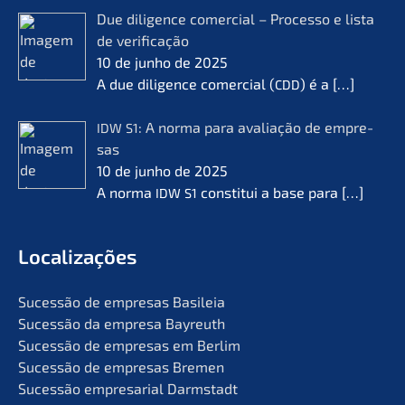
Due diligence comer­cial – Proces­so e lista
de verifi­ca­ção
10 de junho de 2025
A due diligence comer­cial (
) é a
[…]
CDD
: A norma para avalia­ção de empre­
IDW
S1
sas
10 de junho de 2025
A norma
consti­tui a base para
[…]
IDW
S1
Locali­za­ções
Suces­são de empre­sas Basileia
Suces­são da empre­sa Bayreuth
Suces­são de empre­sas em Berlim
Suces­são de empre­sas Bremen
Suces­são empre­sa­ri­al Darmstadt