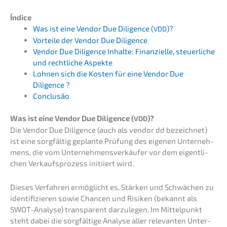
Índice
Was ist eine Vendor Due Diligence (
)?
VDD
Vortei­le der Vendor Due Diligence
Vendor Due Diligence Inhal­te: Finan­zi­el­le, steuer­li­che
und recht­li­che Aspekte
Lohnen sich die Kosten für eine Vendor Due
Diligence ?
Conclusão
Was ist eine Vendor Due Diligence (
)?
VDD
Die Vendor Due Diligence (auch als vendor dd bezeich­net)
ist eine sorgfäl­tig geplan­te Prüfung des eigenen Unter­neh­
mens, die vom Unter­neh­mens­ver­käu­fer vor dem eigent­li­
chen Verkaufs­pro­zess initi­iert wird.
Dieses Verfah­ren ermög­licht es, Stärken und Schwä­chen zu
identi­fi­zie­ren sowie Chancen und Risiken (bekannt als
SWOT-Analy­se) trans­pa­rent darzu­le­gen. Im Mittel­punkt
steht dabei die sorgfäl­ti­ge Analy­se aller relevan­ten Unter­