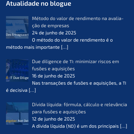
Atual­i­da­de no blogue
Método do valor de rendi­men­to na avalia­
ção de empre­sas
24 de junho de 2025
O método do valor de rendi­men­to é o
método mais importan­te
[…]
Due diligence de
: minimi­zar riscos em
TI
fusões e aquisi­ções
16 de junho de 2025
Nas transa­ções de fusões e aquisi­ções, a
TI
é decisi­va
[…]
Dívida líqui­da: fórmu­la, cálcu­lo e relevân­cia
para fusões e aquisi­ções
12 de junho de 2025
A dívida líqui­da (
) é um dos princi­pais
[…]
ND