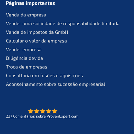
Páginas importan­tes
Venda da empresa
Vender uma socie­da­de de responsa­bil­ida­de limitada
Venda de impos­tos da GmbH
Calcu­lar o valor da empresa
Vender empre­sa
Diligên­cia devida
Troca de empresas
Consult­oria em fusões e aquisições
Aconsel­ha­men­to sobre suces­são empresarial
237
Comen­tá­ri­os sobre ProvenExpert.com
- O futuro do lifeworks
KERN