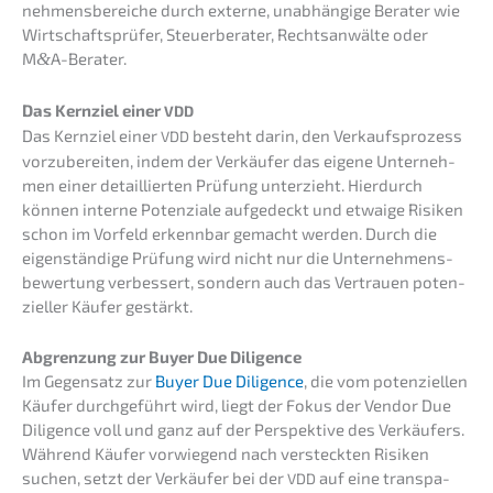
neh­mens­be­rei­che durch exter­ne, unabhän­gi­ge Berater wie
Wirtschafts­prü­fer, Steuer­be­ra­ter, Rechts­an­wäl­te oder
M
&
A-Berater.
Das Kernziel einer
VDD
Das Kernziel einer
besteht darin, den Verkaufs­pro­zess
VDD
vorzu­be­rei­ten, indem der Verkäu­fer das eigene Unter­neh­
men einer detail­lier­ten Prüfung unter­zieht. Hierdurch
können inter­ne Poten­zia­le aufge­deckt und etwaige Risiken
schon im Vorfeld erkenn­bar gemacht werden. Durch die
eigen­stän­di­ge Prüfung wird nicht nur die Unter­neh­mens­
be­wer­tung verbes­sert, sondern auch das Vertrau­en poten­
zi­el­ler Käufer gestärkt.
Abgren­zung zur Buyer Due Diligence
Im Gegen­satz zur
Buyer Due Diligence
, die vom poten­zi­el­len
Käufer durch­ge­führt wird, liegt der Fokus der Vendor Due
Diligence voll und ganz auf der Perspek­ti­ve des Verkäu­fers.
Während Käufer vorwie­gend nach versteck­ten Risiken
suchen, setzt der Verkäu­fer bei der
auf eine trans­pa­
VDD