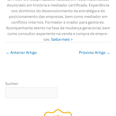
douto­ra­do em história e media­dor certi­fi­ca­do. Experiên­cia
nos domíni­os do desen­vol­vi­men­to da estra­té­gia e do
posicio­na­men­to das empre­sas, bem como media­dor em
confli­tos inter­nos. Forma­dor e orador para gesto­res.
Acomp­an­han­te atento na fase de mudan­ça geracio­nal, bem
como consul­tor experi­en­te na venda e compra de empre­
sas.
Saiba mais >
←
Anterior Artigo
Próxi­mo Artigo
→
Suchen