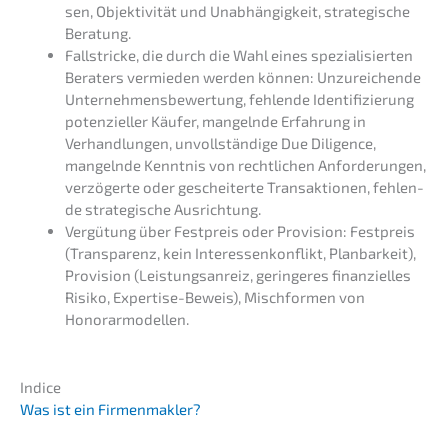
sen, Objek­ti­vi­tät und Unabhän­gig­keit, strate­gi­sche
Beratung.
Fallstri­cke, die durch die Wahl eines spezia­li­sier­ten
Beraters vermie­den werden können: Unzurei­chen­de
Unter­neh­mens­be­wer­tung, fehlen­de Identi­fi­zie­rung
poten­zi­el­ler Käufer, mangeln­de Erfah­rung in
Verhand­lun­gen, unvoll­stän­di­ge Due Diligence,
mangeln­de Kennt­nis von recht­li­chen Anfor­de­run­gen,
verzö­ger­te oder geschei­ter­te Trans­ak­tio­nen, fehlen­
de strate­gi­sche Ausrichtung.
Vergü­tung über Festpreis oder Provi­si­on: Festpreis
(Trans­pa­renz, kein Inter­es­sen­kon­flikt, Planbar­keit),
Provi­si­on (Leistungs­an­reiz, gerin­ge­res finan­zi­el­les
Risiko, Exper­ti­se-Beweis), Misch­for­men von
Honorarmodellen.
Indice
Was ist ein Firmenmakler?