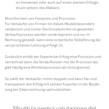
on hinwei­sen oder auch auf einen starken Erfolgs­
druck seitens des Maklers.
Misch­for­men von Festpreis und Provision:
Für Verkäu­fer von Firmen ist dieses Modell beson­ders
verläss­lich und sicher. Die Einzel­schrit­te im gesam­ten
Verkaufs­pro­zess werden vorab bepreist und nur in
Rechnung gestellt, wenn eine ordent­li­che Teillie­fe­rung der
verspro­che­nen Leistung erfolgt ist.
Zusätz­lich erhält der Exper­te bei Erfolg eine Provi­si­on und
verrech­net dann die Vorlauf­kos­ten mit der Provi­si­on (es
gibt häufig eine Mindest­pro­vi­si­on als Untergrenze).
So zahlt der Verkäu­fer nichts doppelt und kann fair und
trans­pa­rent den Erfolg mit seinem Exper­ten in der Bezah­
lung bei Zieler­reich­nung nachvollziehen.
Sfrut­ti la nostra valuta­zio­ne del