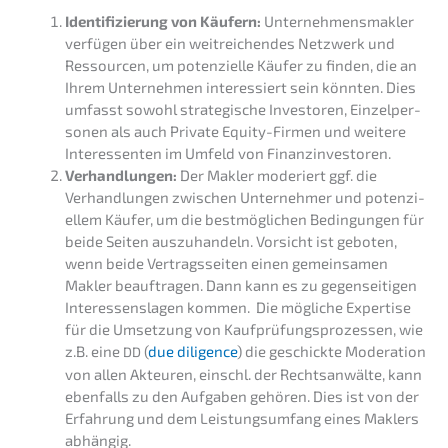
Identi­fi­zie­rung von Käufern:
Unter­neh­mens­mak­ler
verfü­gen über ein weitrei­chen­des Netzwerk und
Ressour­cen, um poten­zi­el­le Käufer zu finden, die an
Ihrem Unter­neh­men inter­es­siert sein könnten. Dies
umfasst sowohl strate­gi­sche Inves­to­ren, Einzel­per­
so­nen als auch Priva­te Equity-Firmen und weite­re
Inter­es­sen­ten im Umfeld von Finanzinvestoren.
Verhand­lun­gen:
Der Makler moderiert ggf. die
Verhand­lun­gen zwischen Unter­neh­mer und poten­zi­
el­lem Käufer, um die bestmög­li­chen Bedin­gun­gen für
beide Seiten auszu­han­deln. Vorsicht ist geboten,
wenn beide Vertrags­sei­ten einen gemein­sa­men
Makler beauf­tra­gen. Dann kann es zu gegen­sei­ti­gen
Inter­es­sens­la­gen kommen. Die mögli­che Exper­ti­se
für die Umset­zung von Kaufprü­fungs­pro­zes­sen, wie
z.B. eine
(
due diligence
) die geschick­te Modera­ti­on
DD
von allen Akteu­ren, einschl. der Rechts­an­wäl­te, kann
ebenfalls zu den Aufga­ben gehören. Dies ist von der
Erfah­rung und dem Leistungs­um­fang eines Maklers
abhängig.