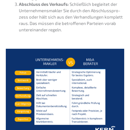
Abschluss des Verkaufs:
Schließ­lich beglei­tet der
Unter­neh­mens­mak­ler Sie durch den Abschluss­pro­
zess oder hält sich aus den Verhand­lun­gen komplett
raus. Das müssen die betrof­fe­nen Partei­en vorab
unter­ein­an­der regeln.