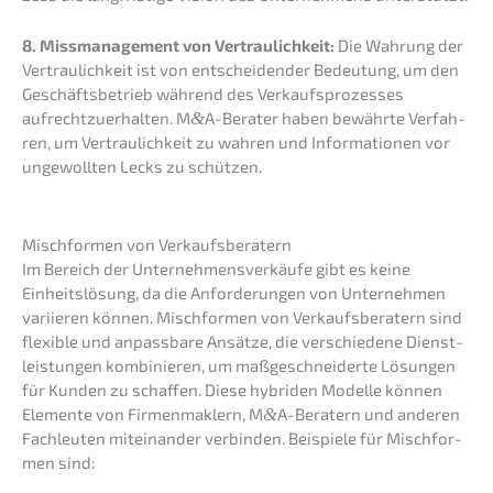
8. Missma­nage­ment von Vertrau­lich­keit:
Die Wahrung der
Vertrau­lich­keit ist von entschei­den­der Bedeu­tung, um den
Geschäfts­be­trieb während des Verkaufs­pro­zes­ses
aufrecht­zu­er­hal­ten. M
&
A-Berater haben bewähr­te Verfah­
ren, um Vertrau­lich­keit zu wahren und Infor­ma­tio­nen vor
ungewoll­ten Lecks zu schützen.
Misch­for­men von Verkaufsberatern
Im Bereich der Unter­neh­mens­ver­käu­fe gibt es keine
Einheits­lö­sung, da die Anfor­de­run­gen von Unter­neh­men
variie­ren können. Misch­for­men von Verkaufs­be­ra­tern sind
flexi­ble und anpass­ba­re Ansät­ze, die verschie­de­ne Dienst­
leis­tun­gen kombi­nie­ren, um maßge­schnei­der­te Lösun­gen
für Kunden zu schaf­fen. Diese hybri­den Model­le können
Elemen­te von Firmen­mak­lern, M
&
A-Beratern und anderen
Fachleu­ten mitein­an­der verbin­den. Beispie­le für Misch­for­
men sind: