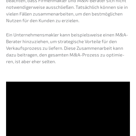
beach­ten, dass Firmen­mak­ler und M
&
A-Berater sich nicht
notwen­di­ger­wei­se ausschlie­ßen. Tatsäch­lich können sie in
vielen Fällen zusam­men­ar­bei­ten, um den bestmög­li­chen
Nutzen für den Kunden zu erzielen.
Ein Unter­neh­mens­mak­ler kann beispiels­wei­se einen M
&
A-
Berater hinzu­zie­hen, um strate­gi­sche Vortei­le für den
Verkaufs­pro­zess zu liefern. Diese Zusam­men­ar­beit kann
dazu beitra­gen, den gesam­ten M
&
A-Prozess zu optimie­
ren, ist aber eher selten.