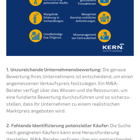
1. Unzurei­chen­de Unter­neh­mens­be­wer­tung:
Die genaue
Bewer­tung Ihres Unter­neh­mens ist entschei­dend, um einen
angemes­se­nen Verkaufs­preis festzu­le­gen. Ein M
&
A-
Berater verfügt über das Wissen und die Ressour­cen, um
eine fundier­te Bewer­tung durch­zu­füh­ren und so sicher­zu­
stel­len, dass Ihr Unter­neh­men zu einem realis­ti­schen
Markt­preis angebo­ten wird.
2. Fehlen­de Identi­fi­zie­rung poten­zi­el­ler Käufer:
Die Suche
nach geeig­ne­ten Käufern kann eine Heraus­for­de­rung
darstel­len. M
&
A-Berater verfü­gen über ein weitrei­chen­des