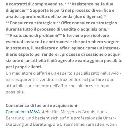
e contrat­ti di compra­ven­dita. * **Assis­ten­za nella due
diligence:** Supporta le parti nel proces­so di verifi­ca e
anali­si appro­fon­di­ta dell’a­zi­en­da (due diligence). *
**Consu­len­za strate­gi­ca:** Offre consu­len­za strate­gi­ca
duran­te tutto il proces­so di vendita o acqui­si­zio­ne. *
**Risolu­zi­o­ne di proble­mi:** Inter­vie­ne per risol­vere
eventua­li ostaco­li o contro­ver­sie che potreb­be­ro sorge­re.
In sostan­za, il media­to­re d’affa­ri agisce come un inter­me­
dia­rio esper­to per rende­re il proces­so di cessio­ne o acqui­
si­zio­ne di un’at­ti­vi­tà il più agevo­le e vantag­gio­so possi­bi­le
per i propri clienti.
Un media­to­re d’affa­ri è un esper­to specia­liz­za­to nell’av­vici­
na­re acqui­ren­ti e vendito­ri di azien­de e nel portare i due
attori alla conclu­sio­ne dell’af­fa­re nel più breve tempo
possibile.
Consu­len­za di fusio­ni e acquisizioni
Consu­len­za M
&
A
steht für „Mergers
&
Acqui­si­ti­ons-
Beratung“ und bezieht sich auf die profes­sio­nel­le Unter­
stüt­zung und Beratung, die Unter­neh­men erhal­ten, wenn