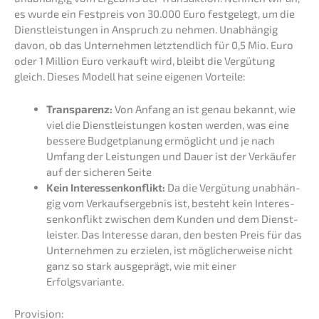
es wurde ein Festpreis von 30.000 Euro festge­legt, um die
Dienst­leis­tun­gen in Anspruch zu nehmen. Unabhän­gig
davon, ob das Unter­neh­men letzt­end­lich für 0,5 Mio. Euro
oder 1 Milli­on Euro verkauft wird, bleibt die Vergü­tung
gleich. Dieses Modell hat seine eigenen Vorteile:
Trans­pa­renz:
Von Anfang an ist genau bekannt, wie
viel die Dienst­leis­tun­gen kosten werden, was eine
besse­re Budget­pla­nung ermög­licht und je nach
Umfang der Leistun­gen und Dauer ist der Verkäu­fer
auf der siche­ren Seite
Kein Inter­es­sen­kon­flikt:
Da die Vergü­tung unabhän­
gig vom Verkaufs­er­geb­nis ist, besteht kein Inter­es­
sen­kon­flikt zwischen dem Kunden und dem Dienst­
leis­ter. Das Inter­es­se daran, den besten Preis für das
Unter­neh­men zu erzie­len, ist mögli­cher­wei­se nicht
ganz so stark ausge­prägt, wie mit einer
Erfolgsvariante.
Provi­si­on: