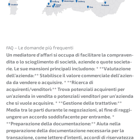
– Le doman­de più frequenti
FAQ
Un media­to­re d’affa­ri si occupa di facili­t­are la compra­ven­
dita o lo sciogli­men­to di socie­tà, azien­de o quote socie­ta­
rie. Le sue mansio­ni princi­pa­li includo­no: * **Valuta­zio­ne
dell’a­zi­en­da:** Stabi­lis­ce il valore commer­cia­le dell’a­zi­en­
da da vende­re o acqui­si­re. * **Ricer­ca di
acquirenti/venditori:** Trova poten­zia­li acqui­ren­ti per
un’azi­en­da in vendita o poten­zia­li vendito­ri per un’azi­en­da
che si vuole acqui­si­re. * **Gestio­ne delle tratta­ti­ve:**
Media tra le parti duran­te le negozia­zio­ni, al fine di raggi­
unge­re un accordo soddis­fa­cen­te per entram­be. *
**Prepa­ra­zio­ne della documen­ta­zio­ne:** Aiuta nella
prepa­ra­zio­ne della documen­ta­zio­ne neces­sa­ria per la
transa­zio­ne, come lette­re d’inten­ti, accor­di di riser­va­tez­za