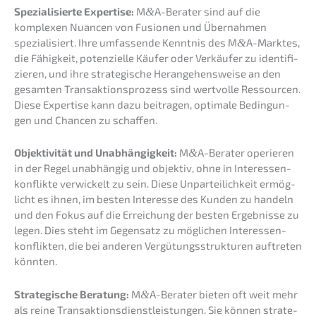
Spezia­li­sier­te Exper­ti­se:
M
&
A-Berater sind auf die
komple­xen Nuancen von Fusio­nen und Übernah­men
spezia­li­siert. Ihre umfas­sen­de Kennt­nis des M
&
A-Marktes,
die Fähig­keit, poten­zi­el­le Käufer oder Verkäu­fer zu identi­fi­
zie­ren, und ihre strate­gi­sche Heran­ge­hens­wei­se an den
gesam­ten Trans­ak­ti­ons­pro­zess sind wertvol­le Ressour­cen.
Diese Exper­ti­se kann dazu beitra­gen, optima­le Bedin­gun­
gen und Chancen zu schaffen.
Objek­ti­vi­tät und Unabhän­gig­keit:
M
&
A-Berater operie­ren
in der Regel unabhän­gig und objek­tiv, ohne in Inter­es­sen­
kon­flik­te verwi­ckelt zu sein. Diese Unpar­tei­lich­keit ermög­
licht es ihnen, im besten Inter­es­se des Kunden zu handeln
und den Fokus auf die Errei­chung der besten Ergeb­nis­se zu
legen. Dies steht im Gegen­satz zu mögli­chen Inter­es­sen­
kon­flik­ten, die bei anderen Vergü­tungs­struk­tu­ren auftre­ten
könnten.
Strate­gi­sche Beratung:
M
&
A-Berater bieten oft weit mehr
als reine Trans­ak­ti­ons­dienst­leis­tun­gen. Sie können strate­