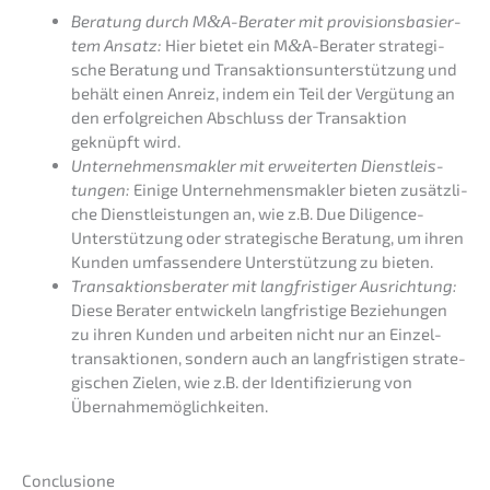
Beratung durch M
&
A-Berater mit provi­si­ons­ba­sier­
tem Ansatz:
Hier bietet ein M
&
A-Berater strate­gi­
sche Beratung und Trans­ak­ti­ons­un­ter­stüt­zung und
behält einen Anreiz, indem ein Teil der Vergü­tung an
den erfolg­rei­chen Abschluss der Trans­ak­ti­on
geknüpft wird.
Unter­neh­mens­mak­ler mit erwei­ter­ten Dienst­leis­
tun­gen:
Einige Unter­neh­mens­mak­ler bieten zusätz­li­
che Dienst­leis­tun­gen an, wie z.B. Due Diligence-
Unter­stüt­zung oder strate­gi­sche Beratung, um ihren
Kunden umfas­sen­de­re Unter­stüt­zung zu bieten.
Trans­ak­ti­ons­be­ra­ter mit langfris­ti­ger Ausrich­tung:
Diese Berater entwi­ckeln langfris­ti­ge Bezie­hun­gen
zu ihren Kunden und arbei­ten nicht nur an Einzel­
trans­ak­tio­nen, sondern auch an langfris­ti­gen strate­
gi­schen Zielen, wie z.B. der Identi­fi­zie­rung von
Übernahmemöglichkeiten.
Conclu­sio­ne