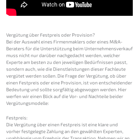
Vergü­tung über Festpreis oder Provision?
Bei der Auswahl eines Firmen­mak­lers oder eines M
&
A-
Beraters für die Unter­stüt­zung beim Unter­nehmens­verkauf
muss nicht nur darüber nachge­dacht werden, welcher
Exper­te am besten zu den jewei­li­gen Bedürf­nis­sen passt,
sondern auch, wie die Dienst­leis­tun­gen dieser Fachleu­te
vergü­tet werden sollen. Die Frage der Vergü­tung, ob über
einen Festpreis oder eine Provi­si­on, ist von entschei­den­der
Bedeu­tung und sollte sorgfäl­tig abgewo­gen werden. Hier
werfen wir einen Blick auf die Vor- und Nachtei­le beider
Vergütungsmodelle:
Festpreis:
Die Vergü­tung über einen Festpreis ist eine klare und
vorher festge­leg­te Zahlung an den gewähl­ten Exper­ten,
unabhän­gig vom Ergeb­nis der Trans­ak­ti­on. Nehmen wir an,