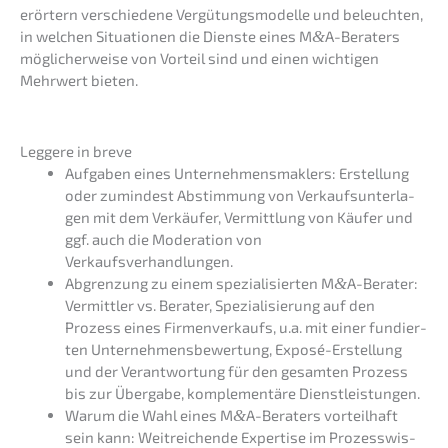
erörtern verschie­de­ne Vergü­tungs­mo­del­le und beleuch­ten,
in welchen Situa­tio­nen die Diens­te eines M
&
A-Beraters
mögli­cher­wei­se von Vorteil sind und einen wichti­gen
Mehrwert bieten.
Legge­re in breve
Aufga­ben eines Unter­neh­mens­mak­lers: Erstel­lung
oder zumin­dest Abstim­mung von Verkaufs­un­ter­la­
gen mit dem Verkäu­fer, Vermitt­lung von Käufer und
ggf. auch die Modera­ti­on von
Verkaufsverhandlungen.
Abgren­zung zu einem spezia­li­sier­ten M
&
A-Berater:
Vermitt­ler vs. Berater, Spezia­li­sie­rung auf den
Prozess eines Firmen­ver­kaufs, u.a. mit einer fundier­
ten Unter­neh­mens­be­wer­tung, Exposé-Erstel­lung
und der Verant­wor­tung für den gesam­ten Prozess
bis zur Überga­be, komple­men­tä­re Dienstleistungen.
Warum die Wahl eines M
&
A-Beraters vorteil­haft
sein kann: Weitrei­chen­de Exper­ti­se im Prozess­wis­