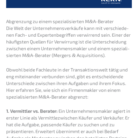
Abgren­zung zu einem spezia­li­sier­ten M
&
A-Berater
Die Welt der Unter­neh­mens­ver­käu­fe kann mit verschie­de­
nen Fach- und Exper­ten­be­grif­fen verwir­rend sein. Einer der
häufigs­ten Quellen für Verwir­rung ist die Unter­schei­dung
zwischen einem Unter­neh­mens­mak­ler und einem spezia­li­
sier­ten M
&
A-Berater (Mergers
&
Acquisitions).
Obwohl beide Fachleu­te in der Trans­ak­ti­ons­welt tätig und
eng mitein­an­der verbun­den sind, gibt es entschei­den­de
Unter­schie­de zwischen ihren Aufga­ben und ihrem Fokus.
Hier erfah­ren Sie, wie sich ein Firmen­mak­ler von einem
spezia­li­sier­ten M
&
A-Berater abgrenzt:
1. Vermitt­ler vs. Berater:
Ein Unter­neh­mens­mak­ler agiert in
erster Linie als Vermitt­le­zwi­schen Käufer und Verkäu­fer. Er
hat die Aufga­be, passen­de Käufer zu suchen und zu
präsen­tie­ren. Erwei­tert übernimmt er auch bei Bedarf