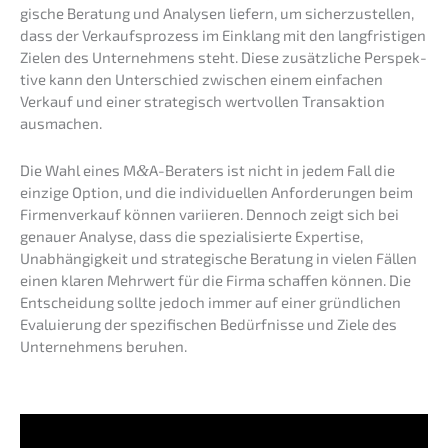
gi­sche Beratung und Analy­sen liefern, um sicher­zu­stel­len,
dass der Verkaufs­pro­zess im Einklang mit den langfris­ti­gen
Zielen des Unter­neh­mens steht. Diese zusätz­li­che Perspek­
ti­ve kann den Unter­schied zwischen einem einfa­chen
Verkauf und einer strate­gisch wertvol­len Trans­ak­ti­on
ausmachen.
Die Wahl eines M
&
A-Beraters ist nicht in jedem Fall die
einzi­ge Option, und die indivi­du­el­len Anfor­de­run­gen beim
Firmen­ver­kauf können variie­ren. Dennoch zeigt sich bei
genau­er Analy­se, dass die spezia­li­sier­te Exper­ti­se,
Unabhän­gig­keit und strate­gi­sche Beratung in vielen Fällen
einen klaren Mehrwert für die Firma schaf­fen können. Die
Entschei­dung sollte jedoch immer auf einer gründ­li­chen
Evalu­ie­rung der spezi­fi­schen Bedürf­nis­se und Ziele des
Unter­neh­mens beruhen.