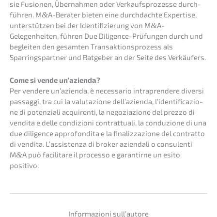
sie Fusio­nen, Übernah­men oder Verkaufs­pro­zes­se durch­
füh­ren. M
&
A-Berater bieten eine durch­dach­te Exper­ti­se,
unter­stüt­zen bei der Identi­fi­zie­rung von M
&
A-
Gelegenheiten, führen Due Diligence-Prüfun­gen durch und
beglei­ten den gesam­ten Trans­ak­ti­ons­pro­zess als
Sparrings­part­ner und Ratge­ber an der Seite des Verkäufers.
Come si vende un’azienda?
Per vende­re un’azi­en­da, è neces­sa­rio intra­pren­de­re diver­si
passag­gi, tra cui la valuta­zio­ne dell’a­zi­en­da, l’iden­ti­fi­ca­zio­
ne di poten­zia­li acqui­ren­ti, la negozia­zio­ne del prezzo di
vendita e delle condi­zio­ni contrat­tua­li, la condu­zi­o­ne di una
due diligence appro­fon­di­ta e la finaliz­za­zio­ne del contrat­to
di vendita. L’assis­ten­za di broker aziend­a­li o consu­len­ti
M
&
A può facili­t­are il proces­so e garan­tir­ne un esito
positivo.
Infor­ma­zio­ni sull’autore