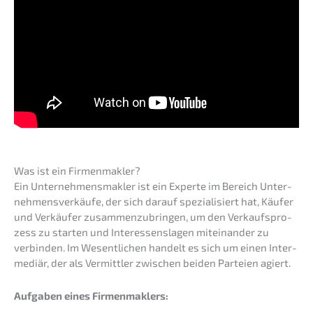
Was ist ein Firmenmakler?
Ein Unter­neh­mens­mak­ler ist ein Exper­te im Bereich Unter­
neh­mens­ver­käu­fe, der sich darauf spezia­li­siert hat, Käufer
und Verkäu­fer zusam­men­zu­brin­gen, um den Verkaufs­pro­
zess zu starten und Inter­es­sens­la­gen mitein­an­der zu
verbin­den. Im Wesent­li­chen handelt es sich um einen Inter­
me­di­är, der als Vermitt­ler zwischen beiden Partei­en agiert.
Aufga­ben eines Firmenmaklers: