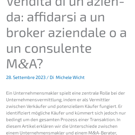
Vendita di un’azi­en­
da: affidar­si a un
broker aziend­a­le o a
un consu­len­te
M
A?
&
28. Settembre 2023
/ Di
Michele Wicht
Ein Unter­neh­mens­mak­ler spielt eine zentra­le Rolle bei der
Unter­neh­mens­ver­mitt­lung, indem er als Vermitt­ler
zwischen Verkäu­fer und poten­zi­el­lem Käufer fungiert. Er
identi­fi­ziert mögli­che Käufer und kümmert sich jedoch nur
bedingt um den gesam­ten Prozess einer Trans­ak­ti­on. In
diesem Artikel erklä­ren wir die Unter­schie­de zwischen
einem Unter­neh­mens­mak­ler und einem M
&
A-Berater,