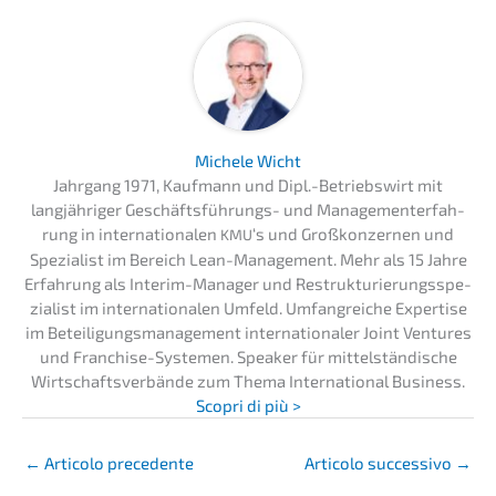
Miche­le Wicht
Jahrgang 1971, Kaufmann und Dipl.-Betriebswirt mit
langjäh­ri­ger Geschäfts­füh­rungs- und Manage­men­t­er­fah­
rung in inter­na­tio­na­len
‘s und Großkon­zer­nen und
KMU
Spezia­list im Bereich Lean-Manage­ment. Mehr als 15 Jahre
Erfah­rung als Interim-Manager und Restruk­tu­rie­rungs­spe­
zia­list im inter­na­tio­na­len Umfeld. Umfang­rei­che Exper­ti­se
im Betei­li­gungs­ma­nage­ment inter­na­tio­na­ler Joint Ventures
und Franchise-Syste­men. Speak­er für mittel­stän­di­sche
Wirtschafts­ver­bän­de zum Thema Inter­na­tio­nal Business.
Scopri di più >
←
Artico­lo precedente
Artico­lo succes­si­vo
→