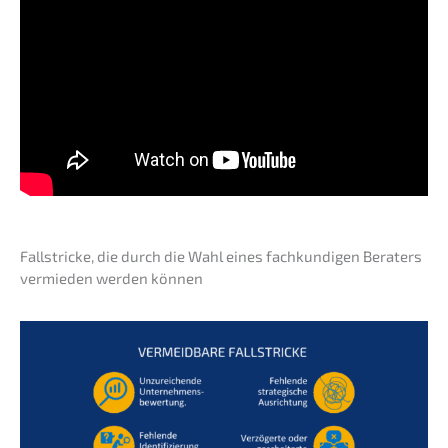
Fallstri­cke, die durch die Wahl eines fachkun­di­gen Beraters
vermie­den werden können