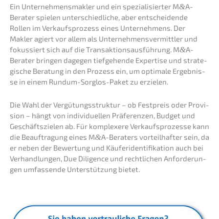
Ein Unter­neh­mens­mak­ler und ein spezia­li­sier­ter M
&
A-
Berater spielen unter­schied­li­che, aber entschei­den­de
Rollen im Verkaufs­pro­zess eines Unter­neh­mens. Der
Makler agiert vor allem als Unter­neh­mens­ver­mitt­ler und
fokus­siert sich auf die Trans­ak­ti­ons­aus­füh­rung. M
&
A-
Berater bringen dagegen tiefge­hen­de Exper­ti­se und strate­
gi­sche Beratung in den Prozess ein, um optima­le Ergeb­nis­
se in einem Rundum-Sorglos-Paket zu erzielen.
Die Wahl der Vergü­tungs­struk­tur – ob Festpreis oder Provi­
si­on – hängt von indivi­du­el­len Präfe­ren­zen, Budget und
Geschäfts­zie­len ab. Für komple­xe­re Verkaufs­pro­zes­se kann
die Beauf­tra­gung eines M
&
A-Beraters vorteil­haf­ter sein, da
er neben der Bewer­tung und Käufer­iden­ti­fi­ka­ti­on auch bei
Verhand­lun­gen, Due Diligence und recht­li­chen Anfor­de­run­
gen umfas­sen­de Unter­stüt­zung bietet.