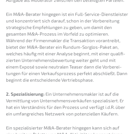
Aufga­be als Modera­tor zwischen den betei­lig­ten Parteien.
Ein M
&
A-Berater hinge­gen ist ein Full-Service-Dienst­leis­ter
und konzen­triert sich darauf, schon in der Vorbe­rei­tung
strate­gi­sche Empfeh­lun­gen zu geben, um damit den
gesam­ten M
&
A-Prozess im Vorfeld zu optimie­ren.
Während der Firmen­mak­ler die Trans­ak­ti­on voran­treibt,
bietet der M
&
A-Berater ein Rundum-Sorglos-Paket an,
welches häufig mit einer Analy­se beginnt, mit einer quali­fi­
zier­ten Unter­neh­mens­be­wer­tung weiter geht und mit
einem Exposé sowie neutra­len Teaser dann die Vorbe­rei­
tun­gen für einen Verkaufs­pro­zess perfekt abschließt. Dann
beginnt die entschei­den­de Vertriebsphase.
2. Spezia­li­sie­rung:
Ein Unter­neh­mens­mak­ler ist auf die
Vermitt­lung von Unter­neh­mens­ver­käu­fen spezia­li­siert. Er
hat ein Verständ­nis für den Prozess und verfügt i.d.R. über
ein umfang­rei­ches Netzwerk von poten­zi­el­len Käufern.
Ein spezia­li­sier­ter M
&
A-Berater hinge­gen kann sich auf