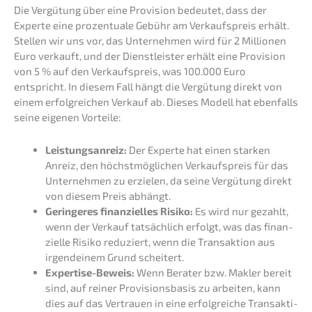
Die Vergü­tung über eine Provi­si­on bedeu­tet, dass der
Exper­te eine prozen­tua­le Gebühr am Verkaufs­preis erhält.
Stellen wir uns vor, das Unter­neh­men wird für 2 Millio­nen
Euro verkauft, und der Dienst­leis­ter erhält eine Provi­si­on
von 5 % auf den Verkaufs­preis, was 100.000 Euro
entspricht. In diesem Fall hängt die Vergü­tung direkt von
einem erfolg­rei­chen Verkauf ab. Dieses Modell hat ebenfalls
seine eigenen Vorteile:
Leistungs­an­reiz:
Der Exper­te hat einen starken
Anreiz, den höchst­mög­li­chen Verkaufs­preis für das
Unter­neh­men zu erzie­len, da seine Vergü­tung direkt
von diesem Preis abhängt.
Gerin­ge­res finan­zi­el­les Risiko:
Es wird nur gezahlt,
wenn der Verkauf tatsäch­lich erfolgt, was das finan­
zi­el­le Risiko reduziert, wenn die Trans­ak­ti­on aus
irgend­ei­nem Grund scheitert.
Exper­ti­se-Beweis:
Wenn Berater bzw. Makler bereit
sind, auf reiner Provi­si­ons­ba­sis zu arbei­ten, kann
dies auf das Vertrau­en in eine erfolg­rei­che Trans­ak­ti­