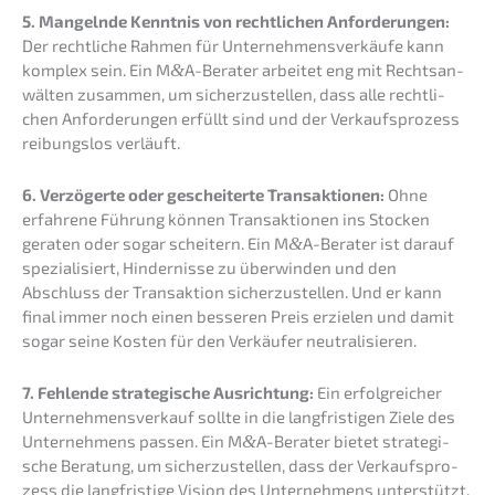
5. Mangeln­de Kennt­nis von recht­li­chen Anfor­de­run­gen:
Der recht­li­che Rahmen für Unter­neh­mens­ver­käu­fe kann
komplex sein. Ein M
&
A-Berater arbei­tet eng mit Rechts­an­
wäl­ten zusam­men, um sicher­zu­stel­len, dass alle recht­li­
chen Anfor­de­run­gen erfüllt sind und der Verkaufs­pro­zess
reibungs­los verläuft.
6. Verzö­ger­te oder geschei­ter­te Trans­ak­tio­nen:
Ohne
erfah­re­ne Führung können Trans­ak­tio­nen ins Stocken
geraten oder sogar schei­tern. Ein M
&
A-Berater ist darauf
spezia­li­siert, Hinder­nis­se zu überwin­den und den
Abschluss der Trans­ak­ti­on sicher­zu­stel­len. Und er kann
final immer noch einen besse­ren Preis erzie­len und damit
sogar seine Kosten für den Verkäu­fer neutralisieren.
7. Fehlen­de strate­gi­sche Ausrich­tung:
Ein erfolg­rei­cher
Unter­nehmens­verkauf sollte in die langfris­ti­gen Ziele des
Unter­neh­mens passen. Ein M
&
A-Berater bietet strate­gi­
sche Beratung, um sicher­zu­stel­len, dass der Verkaufs­pro­
zess die langfris­ti­ge Vision des Unter­neh­mens unterstützt.