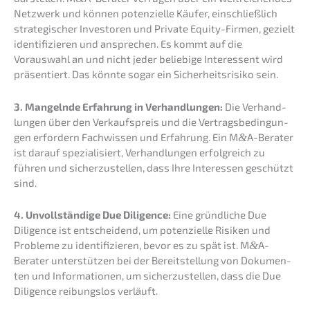
Netzwerk und können poten­zi­el­le Käufer, einschließ­lich
strate­gi­scher Inves­to­ren und Priva­te Equity-Firmen, gezielt
identi­fi­zie­ren und anspre­chen. Es kommt auf die
Vorauswahl an und nicht jeder belie­bi­ge Inter­es­sent wird
präsen­tiert. Das könnte sogar ein Sicher­heits­ri­si­ko sein.
3. Mangeln­de Erfah­rung in Verhand­lun­gen:
Die Verhand­
lun­gen über den Verkaufs­preis und die Vertrags­be­din­gun­
gen erfor­dern Fachwis­sen und Erfah­rung. Ein M
&
A-Berater
ist darauf spezia­li­siert, Verhand­lun­gen erfolg­reich zu
führen und sicher­zu­stel­len, dass Ihre Inter­es­sen geschützt
sind.
4. Unvoll­stän­di­ge Due Diligence:
Eine gründ­li­che Due
Diligence ist entschei­dend, um poten­zi­el­le Risiken und
Proble­me zu identi­fi­zie­ren, bevor es zu spät ist. M
&
A-
Berater unter­stüt­zen bei der Bereit­stel­lung von Dokumen­
ten und Infor­ma­tio­nen, um sicher­zu­stel­len, dass die Due
Diligence reibungs­los verläuft.