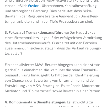
eine breite­re Palet­te von M
&
A-Aktivitäten konzen­trie­ren,
einschließ­lich
Fusio­ni
, Übernah­men, Kapital­be­schaf­fung
und strate­gi­sche Beratung. Dies bedeu­tet, dass M
&
A-
Berater in der Regel eine breite­re Auswahl von Dienst­leis­
tun­gen anbie­ten und in der Tiefe Prozess­be­ra­ter sind.
3. Fokus auf Trans­ak­ti­ons­aus­füh­rung:
Der Haupt­fo­kus
eines Firmen­mak­lers liegt auf der erfolg­rei­chen Vermitt­lung
des Unter­neh­mens­ver­kaufs. Er arbei­tet mit den Partei­en
zusam­men, um sicher­zu­stel­len, dass der Verkauf reibungs­
los abläuft.
Ein spezia­li­sier­ter M
&
A-Berater hinge­gen kann eine strate­
gi­sche­Rol­le einneh­men, die weit über die reine Trans­ak­ti­
ons­aus­füh­rung hinaus­geht. Er hilft bei der Identi­fi­zie­rung
von Chancen, der Bewer­tung von Unter­neh­men und der
Entwick­lung von M
&
A-Strategien. Es ist Coach, Modera­tor,
Media­tor und “Dolmet­scher” sowie Berater in einer Person.
4. Komple­men­tä­re Dienst­leis­tun­gen:
Es ist wichtig zu