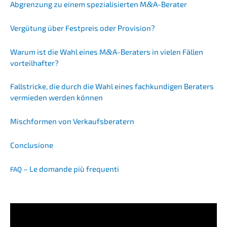
Abgren­zung zu einem spezia­li­sier­ten M
&
A-Berater
Vergü­tung über Festpreis oder Provision?
Warum ist die Wahl eines M
&
A-Beraters in vielen Fällen
vorteilhafter?
Fallstri­cke, die durch die Wahl eines fachkun­di­gen Beraters
vermie­den werden können
Misch­for­men von Verkaufsberatern
Conclu­sio­ne
– Le doman­de più frequenti
FAQ