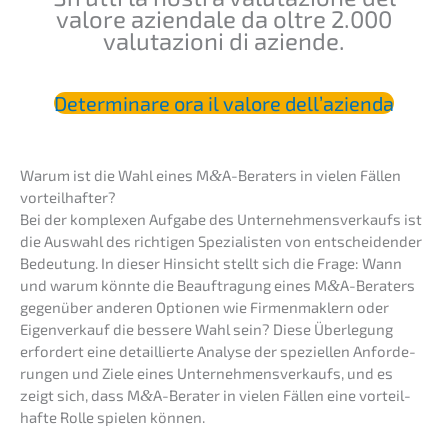
valore aziend­a­le da oltre 2.000
valuta­zio­ni di aziende.
Deter­mina­re ora il valore dell’azienda
Warum ist die Wahl eines M
&
A-Beraters in vielen Fällen
vorteilhafter?
Bei der komple­xen Aufga­be des Unter­neh­mens­ver­kaufs ist
die Auswahl des richti­gen Spezia­lis­ten von entschei­den­der
Bedeu­tung. In dieser Hinsicht stellt sich die Frage: Wann
und warum könnte die Beauf­tra­gung eines M
&
A-Beraters
gegen­über anderen Optio­nen wie Firmen­mak­lern oder
Eigen­ver­kauf die besse­re Wahl sein? Diese Überle­gung
erfor­dert eine detail­lier­te Analy­se der spezi­el­len Anfor­de­
run­gen und Ziele eines Unter­neh­mens­ver­kaufs, und es
zeigt sich, dass M
&
A-Berater in vielen Fällen eine vorteil­
haf­te Rolle spielen können.