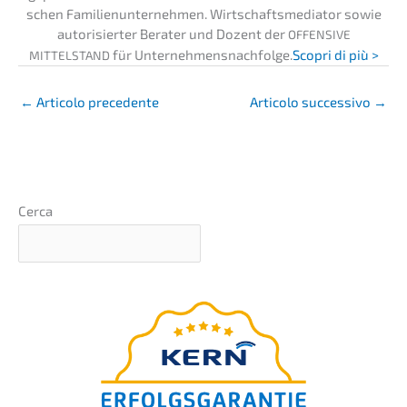
schen Famili­en­un­ter­neh­men. Wirtschafts­me­dia­tor sowie
autori­sier­ter Berater und Dozent der
OFFENSIVE
für Unternehmens­nachfolge.
Scopri di più >
MITTELSTAND
←
Artico­lo precedente
Artico­lo succes­si­vo
→
Cerca