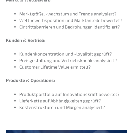
Markt­grö­ße, -wachs­tum und Trends analysiert?
Wettbe­werbs­po­si­ti­on und Markt­an­tei­le bewertet?
Eintritts­bar­rie­ren und Bedro­hun­gen identifiziert?
Kunden
&
Vertrieb:
Kunden­kon­zen­tra­ti­on und -loyali­tät geprüft?
Preis­ge­stal­tung und Vertriebs­ka­nä­le analysiert?
Custo­mer Lifetime Value ermittelt?
Produk­te
&
Operations:
Produkt­port­fo­lio auf Innova­ti­ons­kraft bewertet?
Liefer­ket­te auf Abhän­gig­kei­ten geprüft?
Kosten­struk­tu­ren und Margen analysiert?