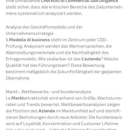
Eine umfas­sen­de
Check­list di Commer­cial Due Diligence
stellt sicher, dass alle kriti­schen Berei­che des Zielun­ter­neh­
mens syste­ma­tisch analy­siert werden.
Analy­se des Geschäfts­mo­dells und der
Unternehmensstrategie
Il
Model­lo di business
steht im Zentrum jeder CDD-
Prüfung. Analy­siert werden das Wertver­spre­chen, die
Allein­stel­lungs­merk­ma­le und die Nachhal­tig­keit des
Ertrags­mo­dells. Wie skalier­bar ist das
L’azi­en­da
? Welche
Quali­tät hat das Führungs­team? Diese Bewer­tung
bestimmt maßgeb­lich die Zukunfts­fä­hig­keit der geplan­ten
Übernahme.
Markt-, Wettbe­werbs- und Kundenanalyse
La
Markt
attrak­ti­vi­tät wird anhand von Größe, Wachs­tums­
ra­ten und Trends bewer­tet. Wettbe­werbs­ana­ly­sen zeigen
die Positi­on des
Azien­da
im Markt­um­feld auf und identi­fi­
zie­ren Bedro­hun­gen durch neue Anbie­ter. Die Kunden­ba­sis
wird auf Loyali­tät, Konzen­tra­ti­on und Custo­mer Lifetime
Value hin analy­siert – kriti­sche Fakto­ren für nachhal­ti­ge