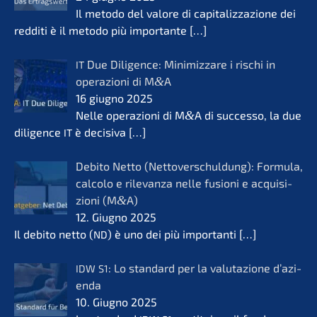
Il metodo del valore di capita­liz­za­zio­ne dei
reddi­ti è il metodo più importan­te
[…]
Due Diligence: Minimiz­za­re i rischi in
IT
opera­zio­ni di M
&
A
16 giugno 2025
Nelle opera­zio­ni di M
&
A di succes­so, la due
diligence
è decisi­va
[…]
IT
Debito Netto (Netto­ver­schul­dung): Formu­la,
calco­lo e rilevanza nelle fusio­ni e acqui­si­
zio­ni (M
&
A)
12. Giugno 2025
Il debito netto (
) è uno dei più importan­ti
[…]
ND
: Lo standard per la valuta­zio­ne d’azi­
IDW
S1
en­da
10. Giugno 2025