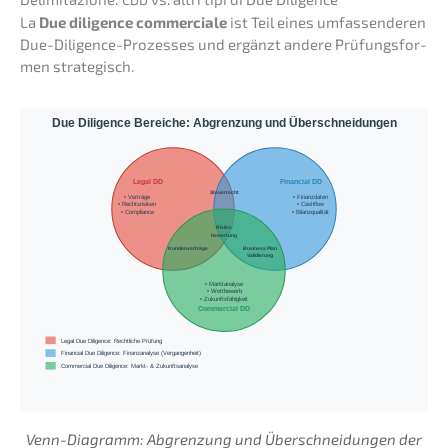
La
Due diligence commer­cia­le
ist Teil eines umfas­sen­de­ren
Due-Diligence-Prozes­ses und ergänzt andere Prüfungs­for­
men strategisch.
Due Diligence Bereiche: Abgrenzung und Überschneidungen
Legal DD
Financial DD
Steuerrecht
• Verträge
• Finanzdaten
• Rechtsrisiken
• Cashflow
• Compliance
• Bilanzqualität
Risiko-
bewertung
Kundenverträge
Business Plan
Validierung
• Marktanalyse
• Wettbewerb
• Zukunftsfähigkeit
Commercial DD
Legal Due Diligence: Rechtliche Prüfung
Financial Due Diligence: Finanzanalyse (Vergangenheit)
Commercial Due Diligence: Markt- & Zukunftsanalyse
Venn-Diagramm: Abgren­zung und Überschnei­dun­gen der