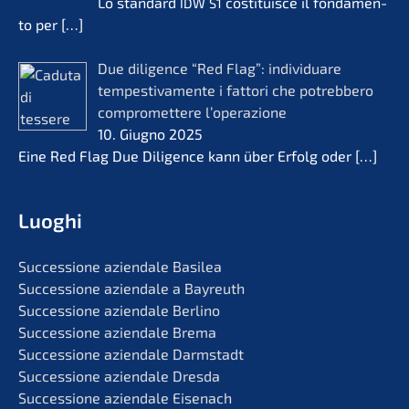
Lo standard
costi­tuis­ce il fonda­men­
IDW
S1
to per
[…]
Due diligence “Red Flag”: indivi­du­a­re
tempes­ti­vamen­te i fatto­ri che potreb­be­ro
compro­met­te­re l’operazione
10. Giugno 2025
Eine Red Flag Due Diligence kann über Erfolg oder
[…]
Luoghi
Succes­sio­ne aziend­a­le Basilea
Succes­sio­ne aziend­a­le a Bayreuth
Succes­sio­ne aziend­a­le Berlino
Succes­sio­ne aziend­a­le Brema
Succes­sio­ne aziend­a­le Darmstadt
Succes­sio­ne aziend­a­le Dresda
Succes­sio­ne aziend­a­le Eisenach