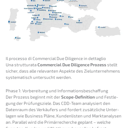
Il proces­so di Commer­cial Due Diligence in dettaglio
Una strut­tu­ra­ta
Commer­cial Due Diligence Prozess
stellt
sicher, dass alle relevan­ten Aspek­te des Zielun­ter­neh­mens
syste­ma­tisch unter­sucht werden.
Phase 1: Vorbe­rei­tung und Informationsbeschaffung
Der Prozess beginnt mit der
Scope-Defini­ti­on
und Festle­
gung der Prüfungs­zie­le. Das CDD-Team analy­siert den
Daten­raum des Verkäu­fers und fordert zusätz­li­che Unter­
la­gen wie Business Pläne, Kunden­lis­ten und Markt­ana­ly­sen
an. Paral­lel wird die Primär­re­cher­che geplant – welche