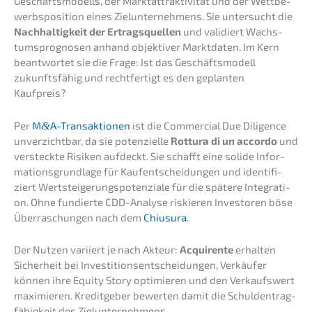
Geschäfts­mo­dells, der Markt­at­trak­ti­vi­tät und der Wettbe­
werbs­po­si­ti­on eines Zielun­ter­neh­mens. Sie unter­sucht die
Nachhal­tig­keit der Ertrags­quel­len
und validiert Wachs­
tums­pro­gno­sen anhand objek­ti­ver Markt­da­ten. Im Kern
beant­wor­tet sie die Frage: Ist das Geschäfts­mo­dell
zukunfts­fä­hig und recht­fer­tigt es den geplan­ten
Kaufpreis?
Per
M
&
A-Transaktionen
ist die Commer­cial Due Diligence
unver­zicht­bar, da sie poten­zi­el­le
Rottu­ra di un accordo
und
versteck­te Risiken aufdeckt. Sie schafft eine solide Infor­
ma­ti­ons­grund­la­ge für Kaufent­schei­dun­gen und identi­fi­
ziert Wertstei­ge­rungs­po­ten­zia­le für die späte­re Integra­ti­
on. Ohne fundier­te CDD-Analy­se riskie­ren Inves­to­ren böse
Überra­schun­gen nach dem
Chiusu­ra
.
Der Nutzen variiert je nach Akteur:
Acqui­ren­te
erhal­ten
Sicher­heit bei Inves­ti­ti­ons­ent­schei­dun­gen, Verkäu­fer
können ihre Equity Story optimie­ren und den Verkaufs­wert
maximie­ren. Kredit­ge­ber bewer­ten damit die Schul­den­trag­
fä­hig­keit des Zielunternehmens.