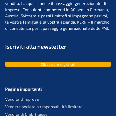
vendita, l’acqui­si­zio­ne e il passag­gio genera­zio­na­le di
impre­se. Consu­len­ti compe­ten­ti in 40 sedi in Germa­nia,
Austria, Svizzera e paesi limit­ro­fi si impegna­no per voi,
la vostra famiglia e la vostra azien­da.
– Il marchio
KERN
di consu­len­za per il passag­gio genera­zio­na­le delle
.
PMI
Iscri­vi­ti alla newsletter
Clicca qui e registrati
Pagine importan­ti
Vendita d’impre­sa
Vende­re socie­tà a responsa­bi­li­tà limitata
Vendita di GmbH tasse