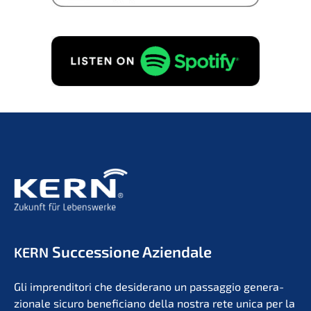
Succes­sio­ne Aziendale
KERN
Gli impren­di­to­ri che deside­r­ano un passag­gio genera­
zio­na­le sicuro benefi­ci­a­no della nostra rete unica per la