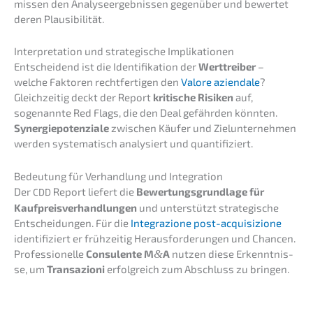
mis­sen den Analy­se­er­geb­nis­sen gegen­über und bewer­tet
deren Plausibilität.
Inter­pre­ta­ti­on und strate­gi­sche Implikationen
Entschei­dend ist die Identi­fi­ka­ti­on der
Werttrei­ber
–
welche Fakto­ren recht­fer­ti­gen den
Valore aziend­a­le
?
Gleich­zei­tig deckt der Report
kriti­sche Risiken
auf,
sogenann­te Red Flags, die den Deal gefähr­den könnten.
Syner­gie­po­ten­zia­le
zwischen Käufer und Zielun­ter­neh­men
werden syste­ma­tisch analy­siert und quantifiziert.
Bedeu­tung für Verhand­lung und Integration
Der
Report liefert die
Bewer­tungs­grund­la­ge für
CDD
Kaufpreis­ver­hand­lun­gen
und unter­stützt strate­gi­sche
Entschei­dun­gen. Für die
Integra­zio­ne post-acqui­si­zio­ne
identi­fi­ziert er frühzei­tig Heraus­for­de­run­gen und Chancen.
Profes­sio­nel­le
Consu­len­te M
&
A
nutzen diese Erkennt­nis­
se, um
Transa­zio­ni
erfolg­reich zum Abschluss zu bringen.