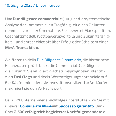
10. Giugno 2025
/ Di
Jörn Greve
Una
Due diligence commer­cia­le
(
) ist die syste­ma­ti­sche
CDD
Analy­se der kommer­zi­el­len Tragfä­hig­keit eines Zielun­ter­
neh­mens vor einer Übernah­me. Sie bewer­tet Markt­po­si­ti­on,
Geschäfts­mo­dell, Wettbe­werbs­vor­tei­le und Zukunfts­fä­hig­
keit – und entschei­det oft über Erfolg oder Schei­tern einer
M
&
A-Transaktion
.
A diffe­ren­za della
Due Diligence Finan­zia­ria
, die histo­ri­sche
Finanz­da­ten prüft, blickt die Commer­cial Due Diligence in
die Zukunft. Sie validiert Wachs­tums­pro­gno­sen, identi­fi­
ziert
Red Flags
und deckt Wertstei­ge­rungs­po­ten­zia­le auf.
Für Käufer minimiert sie Inves­ti­ti­ons­ri­si­ken, für Verkäu­fer
maximiert sie den Verkaufswert.
Bei
Unternehmens­nachfolge unter­stüt­zen wir Sie mit
KERN
unserer
Consu­len­za M
&
A
mit
Succes­so garan­ti­to
. Dank
über
2.500 erfolg­reich beglei­te­ter Nachfol­ge­man­da­te
e