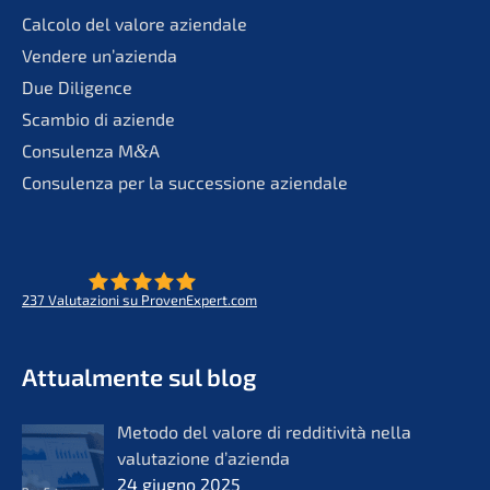
Calco­lo del valore aziendale
Vende­re un’azienda
Due Diligence
Scambio di aziende
Consu­len­za M
&
A
Consu­len­za per la succes­sio­ne aziendale
237
Valuta­zio­ni su ProvenExpert.com
- Futuro per opere di vita
KERN
Attual­men­te sul blog
Metodo del valore di reddi­ti­vi­tà nella
valuta­zio­ne d’azi­en­da
24 giugno 2025