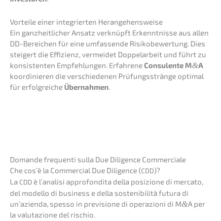
Vortei­le einer integrier­ten Herangehensweise
Ein ganzheit­li­cher Ansatz verknüpft Erkennt­nis­se aus allen
DD-Berei­chen für eine umfas­sen­de Risiko­be­wer­tung. Dies
steigert die Effizi­enz, vermei­det Doppel­ar­beit und führt zu
konsis­ten­ten Empfeh­lun­gen. Erfah­re­ne
Consu­len­te M
&
A
koordi­nie­ren die verschie­de­nen Prüfungs­strän­ge optimal
für erfolg­rei­che
Übernah­men
.
Doman­de frequen­ti sulla Due Diligence Commerciale
Che cos’è la Commer­cial Due Diligence (
)?
CDD
La
è l’ana­li­si appro­fon­di­ta della posizio­ne di merca­to,
CDD
del model­lo di business e della sosteni­bi­li­tà futura di
un’azi­en­da, spesso in previ­sio­ne di opera­zio­ni di M
&
A per
la valuta­zio­ne del rischio.