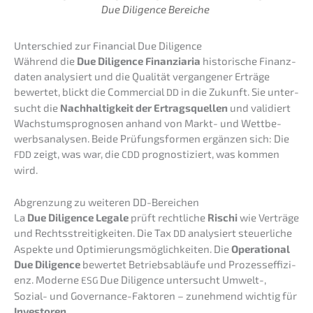
Due Diligence Bereiche
Unter­schied zur Finan­cial Due Diligence
Während die
Due Diligence Finan­zia­ria
histo­ri­sche Finanz­
da­ten analy­siert und die Quali­tät vergan­ge­ner Erträ­ge
bewer­tet, blickt die Commer­cial
in die Zukunft. Sie unter­
DD
sucht die
Nachhal­tig­keit der Ertrags­quel­len
und validiert
Wachs­tums­pro­gno­sen anhand von Markt- und Wettbe­
werbs­ana­ly­sen. Beide Prüfungs­for­men ergän­zen sich: Die
zeigt, was war, die
prognos­ti­ziert, was kommen
FDD
CDD
wird.
Abgren­zung zu weite­ren DD-Bereichen
La
Due Diligence Legale
prüft recht­li­che
Rischi
wie Verträ­ge
und Rechts­strei­tig­kei­ten. Die Tax
analy­siert steuer­li­che
DD
Aspek­te und Optimie­rungs­mög­lich­kei­ten. Die
Opera­tio­nal
Due Diligence
bewer­tet Betriebs­ab­läu­fe und Prozess­ef­fi­zi­
enz. Moder­ne
Due Diligence unter­sucht Umwelt-,
ESG
Sozial- und Gover­nan­ce-Fakto­ren – zuneh­mend wichtig für
Inves­to­ren
.