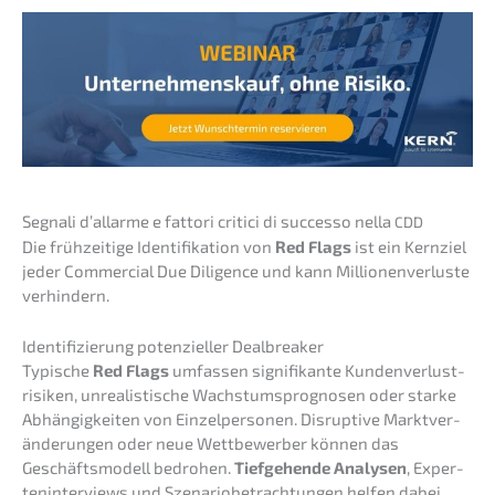
Segna­li d’all­ar­me e fatto­ri criti­ci di succes­so nella
CDD
Die frühzei­ti­ge Identi­fi­ka­ti­on von
Red Flags
ist ein Kernziel
jeder Commer­cial Due Diligence und kann Millio­nen­ver­lus­te
verhindern.
Identi­fi­zie­rung poten­zi­el­ler Dealbreaker
Typische
Red Flags
umfas­sen signi­fi­kan­te Kunden­ver­lust­
ri­si­ken, unrea­lis­ti­sche Wachs­tums­pro­gno­sen oder starke
Abhän­gig­kei­ten von Einzel­per­so­nen. Disrup­ti­ve Markt­ver­
än­de­run­gen oder neue Wettbe­wer­ber können das
Geschäfts­mo­dell bedro­hen.
Tiefge­hen­de Analy­sen
, Exper­
ten­in­ter­views und Szena­rio­be­trach­tun­gen helfen dabei,