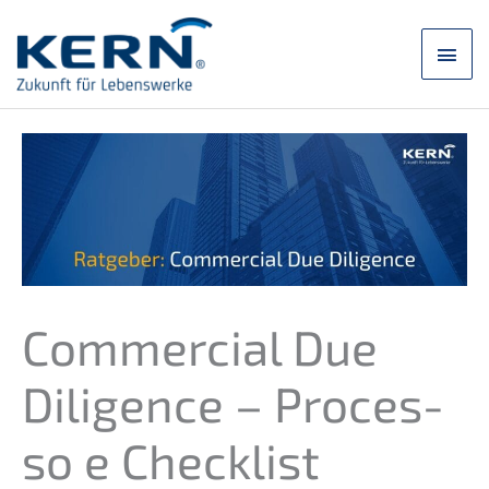
Zum
Inhalt
Hau
springen
Commer­cial Due
Diligence – Proces­
so e Checklist