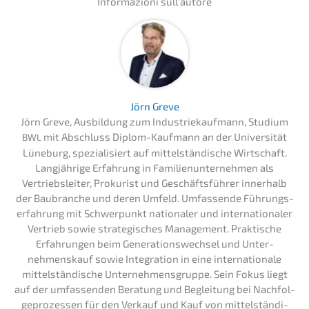
Infor­ma­zio­ni sull’autore
Jörn Greve
Jörn Greve, Ausbil­dung zum Indus­trie­kauf­mann, Studi­um
mit Abschluss Diplom-Kaufmann an der Univer­si­tät
BWL
Lüneburg, spezia­li­siert auf mittel­stän­di­sche Wirtschaft.
Langjäh­ri­ge Erfah­rung in Famili­en­un­ter­neh­men als
Vertriebs­lei­ter, Proku­rist und Geschäfts­füh­rer inner­halb
der Baubran­che und deren Umfeld. Umfas­sen­de Führungs­
er­fah­rung mit Schwer­punkt natio­na­ler und inter­na­tio­na­ler
Vertrieb sowie strate­gi­sches Manage­ment. Prakti­sche
Erfah­run­gen beim Generations­wechsel und Unter­
nehmens­kauf sowie Integra­ti­on in eine inter­na­tio­na­le
mittel­stän­di­sche Unter­neh­mens­grup­pe. Sein Fokus liegt
auf der umfas­sen­den Beratung und Beglei­tung bei Nachfol­
ge­pro­zes­sen für den Verkauf und Kauf von mittel­stän­di­