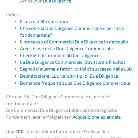
Artikel zur
Due Diligence
Indice
Il succo della questione
Che cos’è la Due Diligence Commer­cia­le e perché è
fondamentale?
Il proces­so di Commer­cial Due Diligence in dettaglio
Aree chiave della Due Diligence Commerciale
Check­list di Commer­cial Due Diligence
La Due Diligence Commer­cia­le: Strut­tu­ra e Risultati
Segna­li d’all­ar­me e fatto­ri criti­ci di succes­so nella
CDD
Delimi­ta­zio­ne:
vs. altri tipi di Due Diligence
CDD
Doman­de frequen­ti sulla Due Diligence Commerciale
Che cos’è la Due Diligence Commer­cia­le e perché è
fondamentale?
Die Commer­cial Due Diligence bildet das strate­gi­sche
Funda­ment jeder erfolg­rei­chen
Acqui­si­zio­ne aziend­a­le
.
Una
ist eine zukunfts­ori­en­tier­te Analy­se des
CDD