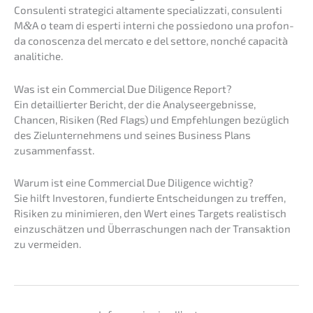
Consu­len­ti strate­gi­ci altamen­te specia­liz­za­ti, consu­len­ti
M
&
A o team di esper­ti inter­ni che possie­do­no una profon­
da conoscen­za del merca­to e del setto­re, nonché capaci­tà
analitiche.
Was ist ein Commer­cial Due Diligence Report?
Ein detail­lier­ter Bericht, der die Analy­se­er­geb­nis­se,
Chancen, Risiken (Red Flags) und Empfeh­lun­gen bezüg­lich
des Zielun­ter­neh­mens und seines Business Plans
zusammenfasst.
Warum ist eine Commer­cial Due Diligence wichtig?
Sie hilft Inves­to­ren, fundier­te Entschei­dun­gen zu treffen,
Risiken zu minimie­ren, den Wert eines Targets realis­tisch
einzu­schät­zen und Überra­schun­gen nach der Trans­ak­ti­on
zu vermeiden.