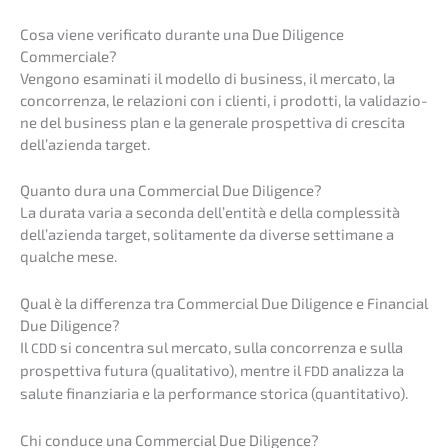
Cosa viene verifi­ca­to duran­te una Due Diligence
Commerciale?
Vengo­no esami­na­ti il model­lo di business, il merca­to, la
concor­renza, le relazio­ni con i clienti, i prodot­ti, la valida­zio­
ne del business plan e la genera­le prospet­ti­va di cresci­ta
dell’a­zi­en­da target.
Quanto dura una Commer­cial Due Diligence?
La durata varia a secon­da dell’en­ti­tà e della comples­si­tà
dell’a­zi­en­da target, solita­men­te da diver­se setti­ma­ne a
qualche mese.
Qual è la diffe­ren­za tra Commer­cial Due Diligence e Finan­cial
Due Diligence?
Il
si concen­tra sul merca­to, sulla concor­renza e sulla
CDD
prospet­ti­va futura (quali­ta­tivo), mentre il
analiz­za la
FDD
salute finan­zia­ria e la perfor­mance stori­ca (quanti­ta­tivo).
Chi condu­ce una Commer­cial Due Diligence?