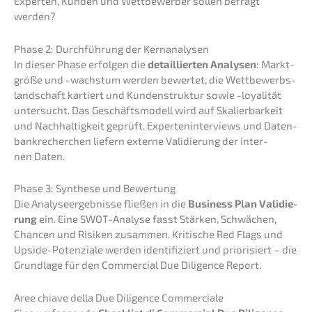
Exper­ten, Kunden und Wettbe­wer­ber sollen befragt
werden?
Phase 2: Durch­füh­rung der Kernanalysen
In dieser Phase erfol­gen die
detail­lier­ten Analy­sen
: Markt­
grö­ße und -wachs­tum werden bewer­tet, die Wettbe­werbs­
land­schaft kartiert und Kunden­struk­tur sowie -loyali­tät
unter­sucht. Das Geschäfts­mo­dell wird auf Skalier­bar­keit
und Nachhal­tig­keit geprüft. Exper­ten­in­ter­views und Daten­
bank­re­cher­chen liefern exter­ne Validie­rung der inter­
nen Daten.
Phase 3: Synthe­se und Bewertung
Die Analy­se­er­geb­nis­se fließen in die
Business Plan Validie­
rung
ein. Eine SWOT-Analy­se fasst Stärken, Schwä­chen,
Chancen und Risiken zusam­men. Kriti­sche Red Flags und
Upside-Poten­zia­le werden identi­fi­ziert und priori­siert – die
Grund­la­ge für den Commer­cial Due Diligence Report.
Aree chiave della Due Diligence Commerciale