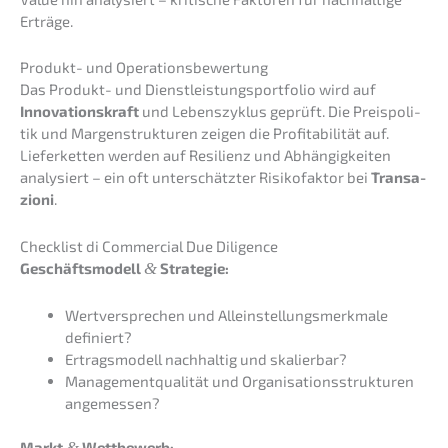
Erträge.
Produkt- und Operationsbewertung
Das Produkt- und Dienst­leis­tungs­port­fo­lio wird auf
Innova­ti­ons­kraft
und Lebens­zy­klus geprüft. Die Preis­po­li­
tik und Margen­struk­tu­ren zeigen die Profi­ta­bi­li­tät auf.
Liefer­ket­ten werden auf Resili­enz und Abhän­gig­kei­ten
analy­siert – ein oft unter­schätz­ter Risiko­fak­tor bei
Transa­
zio­ni
.
Check­list di Commer­cial Due Diligence
Geschäfts­mo­dell
&
Strategie:
Wertver­spre­chen und Allein­stel­lungs­merk­ma­le
definiert?
Ertrags­mo­dell nachhal­tig und skalierbar?
Manage­ment­qua­li­tät und Organi­sa­ti­ons­struk­tu­ren
angemessen?
Markt
&
Wettbewerb: