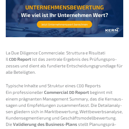
La Due Diligence Commer­cia­le: Strut­tu­ra e Risultati
Il
Report
ist das zentra­le Ergeb­nis des Prüfungs­pro­
CDD
zes­ses und dient als fundier­te Entschei­dungs­grund­la­ge für
alle Beteiligten.
Typische Inhal­te und Struk­tur eines
Reports
CDD
Ein profes­sio­nel­ler
Commer­cial
Report
beginnt mit
DD
einem prägnan­ten Manage­ment Summa­ry, das die Kernaus­
sa­gen und Empfeh­lun­gen zusam­men­fasst. Die Detail­ana­ly­
sen gliedern sich in Markt­be­wer­tung, Wettbe­werbs­ana­ly­se,
Kunden­seg­men­tie­rung und Geschäfts­mo­dell­be­wer­tung.
Die
Validie­rung des Business-Plans
stellt Planungs­prä­