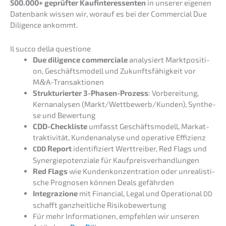
500.000+ geprüf­ter Kaufin­ter­es­sen­ten
in unserer eigenen
Daten­bank wissen wir, worauf es bei der Commer­cial Due
Diligence ankommt.
Il succo della questione
Due diligence commer­cia­le
analy­siert Markt­po­si­ti­
on, Geschäfts­mo­dell und Zukunfts­fä­hig­keit vor
M
&
A-Transaktionen
Struk­tu­rier­ter 3-Phasen-Prozess
: Vorbe­rei­tung,
Kernana­ly­sen (Markt/Wettbewerb/Kunden), Synthe­
se und Bewertung
CDD-Check­lis­te
umfasst Geschäfts­mo­dell, Markat­
trak­ti­vi­tät, Kunden­ana­ly­se und opera­ti­ve Effizienz
Report
identi­fi­ziert Werttrei­ber, Red Flags und
CDD
Syner­gie­po­ten­zia­le für Kaufpreisverhandlungen
Red Flags
wie Kunden­kon­zen­tra­ti­on oder unrea­lis­ti­
sche Progno­sen können Deals gefährden
Integra­zio­ne
mit Finan­cial, Legal und Opera­tio­nal
DD
schafft ganzheit­li­che Risikobewertung
Für mehr Infor­ma­tio­nen, empfeh­len wir unseren