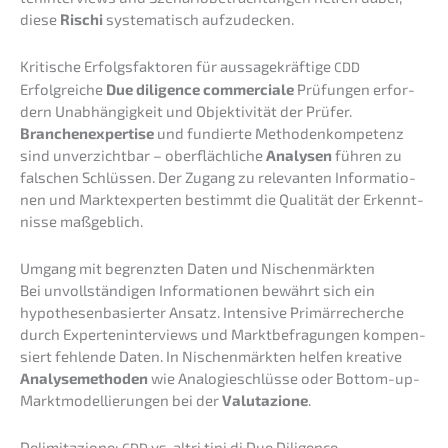
diese
Rischi
syste­ma­tisch aufzudecken.
Kriti­sche Erfolgs­fak­to­ren für aussa­ge­kräf­ti­ge
CDD
Erfolg­rei­che
Due diligence commer­cia­le
Prüfun­gen erfor­
dern Unabhän­gig­keit und Objek­ti­vi­tät der Prüfer.
Branchen­ex­per­ti­se
und fundier­te Metho­den­kom­pe­tenz
sind unver­zicht­bar – oberfläch­li­che
Analy­sen
führen zu
falschen Schlüs­sen. Der Zugang zu relevan­ten Infor­ma­tio­
nen und Markt­ex­per­ten bestimmt die Quali­tät der Erkennt­
nis­se maßgeblich.
Umgang mit begrenz­ten Daten und Nischenmärkten
Bei unvoll­stän­di­gen Infor­ma­tio­nen bewährt sich ein
hypothe­sen­ba­sier­ter Ansatz. Inten­si­ve Primär­re­cher­che
durch Exper­ten­in­ter­views und Markt­be­fra­gun­gen kompen­
siert fehlen­de Daten. In Nischen­märk­ten helfen kreati­ve
Analy­se­me­tho­den
wie Analo­gie­schlüs­se oder Bottom-up-
Markt­mo­del­lie­run­gen bei der
Valuta­zio­ne
.
Delimi­ta­zio­ne:
vs. altri tipi di Due Diligence
CDD