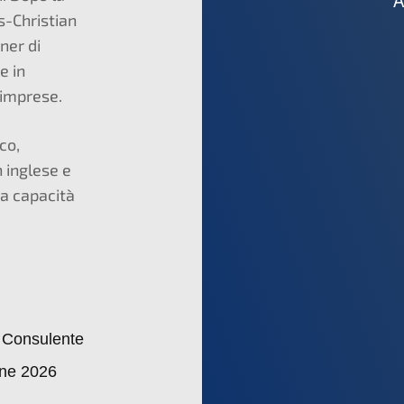
A
s-Christian
ner di
e in
 imprese.
co,
 inglese e
ua capacità