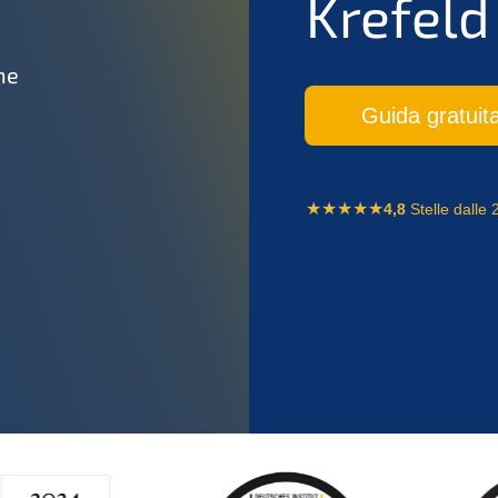
Krefeld
ne
Guida gratuit
4,8
Stelle dalle