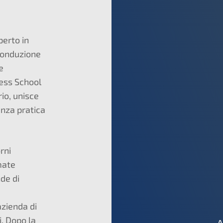
erto in
 conduzione
e
ess School
io, unisce
nza pratica
rni
mate
de di
azienda di
i. Dopo la