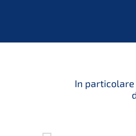
usta per
In particolar