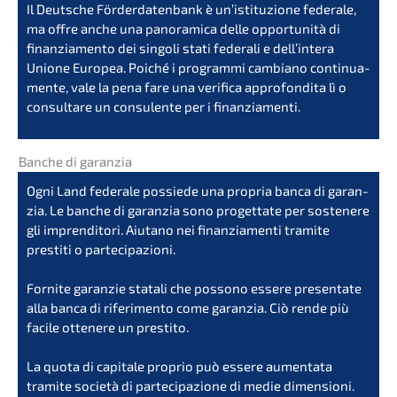
Il Deutsche Förder­da­ten­bank è un’isti­tu­zi­o­ne federa­le,
ma offre anche una panor­ami­ca delle oppor­tu­ni­tà di
finan­zia­men­to dei singo­li stati federa­li e dell’in­te­ra
Unione Europea. Poiché i program­mi cambia­no conti­nu­a­
men­te, vale la pena fare una verifi­ca appro­fon­di­ta lì o
consul­t­a­re un consu­len­te per i finanziamenti.
Banche di garanzia
Ogni Land federa­le possie­de una propria banca di garan­
zia. Le banche di garan­zia sono progett­a­te per sostene­re
gli impren­di­to­ri. Aiuta­no nei finan­zia­men­ti trami­te
presti­ti o parte­ci­pa­zio­ni.
Forni­te garan­zie stata­li che posso­no essere presen­ta­te
alla banca di riferi­men­to come garan­zia. Ciò rende più
facile ottene­re un presti­to.
La quota di capita­le proprio può essere aumen­ta­ta
trami­te socie­tà di parte­ci­pa­zio­ne di medie dimen­sio­ni.