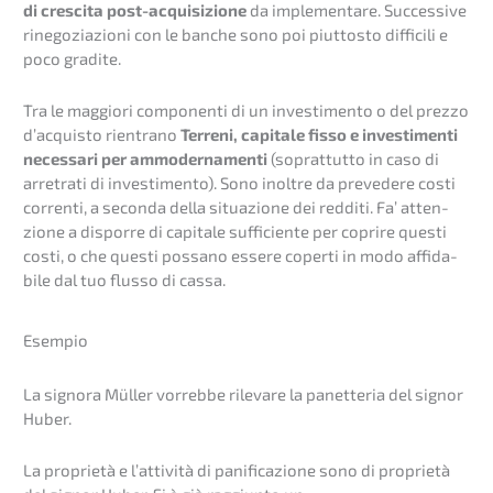
di cresci­ta post-acqui­si­zio­ne
da imple­men­ta­re. Succes­si­ve
rinego­zia­zio­ni con le banche sono poi piuttosto diffi­ci­li e
poco gradite.
Tra le maggio­ri compo­nen­ti di un inves­ti­men­to o del prezzo
d’acquis­to rientra­no
Terre­ni, capita­le fisso e inves­ti­men­ti
neces­sa­ri per ammoder­na­men­ti
(soprat­tut­to in caso di
arretra­ti di inves­ti­men­to). Sono inolt­re da preve­de­re costi
corren­ti, a secon­da della situa­zio­ne dei reddi­ti. Fa’ atten­
zio­ne a dispor­re di capita­le suffi­ci­en­te per copri­re questi
costi, o che questi possa­no essere coper­ti in modo affida­
bile dal tuo flusso di cassa.
Esempio
La signo­ra Müller vorreb­be rileva­re la panet­te­ria del signor
Huber.
La proprie­tà e l’atti­vi­tà di panifi­ca­zio­ne sono di proprie­tà