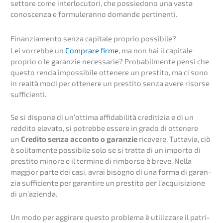
setto­re come interlo­cu­to­ri, che possie­do­no una vasta
conoscen­za e formu­leran­no doman­de pertinenti.
Finan­zia­men­to senza capita­le proprio possibile?
Lei vorreb­be un
Compra­re firme
, ma non hai il capita­le
proprio o le garan­zie neces­s­a­rie? Proba­bilm­en­te pensi che
questo renda impos­si­bi­le ottene­re un presti­to, ma ci sono
in realtà modi per ottene­re un presti­to senza avere risor­se
sufficienti.
Se si dispo­ne di un’ot­ti­ma affida­bili­tà credi­ti­zia e di un
reddi­to eleva­to, si potreb­be essere in grado di ottene­re
un
Credi­to senza accon­to o garan­zie
riceve­re. Tutta­via, ciò
è solita­men­te possi­bi­le solo se si tratta di un impor­to di
presti­to minore e il termi­ne di rimborso è breve. Nella
maggi­or parte dei casi, avrai bisog­no di una forma di garan­
zia suffi­ci­en­te per garan­ti­re un presti­to per l’acqui­si­zio­ne
di un’azienda.
Un modo per aggira­re questo proble­ma è utiliz­za­re il patri­