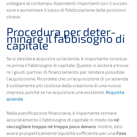
colleg­a­re al contem­po dipen­den­ti importan­ti con il succes­
so­re e aumen­ta­re il tasso di fideliz­za­zio­ne delle posizio­ni
chiave.
Proce­du­ra per deter­
mina­re il fabbi­so­g­no di
capitale
Se si deside­ra acqui­si­re un’azi­en­da, è importan­te conosce­
re prima il fabbi­so­g­no di capita­le. Questo vi aiuterà a trova­
re i giusti partner di finan­zia­men­to per rende­re possi­bi­le
l’acqui­si­zio­ne. Ricorda­te che un’ac­qui­si­zio­ne di un’azi­en­da
è solita­men­te più costo­sa della creazio­ne di una nuova
impre­sa, poiché se ne acqui­sis­ce una esisten­te.
Acquis­ta
azien­de
.
Nella piani­fi­ca­zio­ne finan­zia­ria, è importan­te stima­re
accura­ta­men­te il fabbi­so­g­no di capita­le in modo da
né
racco­glie­re troppo né troppo poco denaro
. Inolt­re, devi
avere prospet­ti­ca­men­te liqui­di­tà suffi­ci­en­te per una
Fase