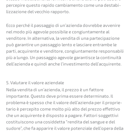
perce­pi­re questo rapido cambia­men­to come una desta­bi­
liz­za­zio­ne del vecchio rapporto.
Ecco perché il passag­gio di un’azi­en­da dovreb­be avveni­re
nel modo più agevo­le possi­bi­le e congi­un­ta­men­te al
vendito­re. In alter­na­ti­va, la vendita di una parte­ci­pa­zio­ne
può garan­ti­re un passag­gio lento e lascia­re entram­be le
parti, acqui­ren­te e vendito­re, congi­un­ta­men­te responsa­bi­li
più a lungo. Un passag­gio agevo­le garan­tis­ce la conti­nui­tà
dell’a­zi­en­da e quindi anche l’inve­s­ti­men­to dell’acquirente.
5. Valut­a­re il valore aziendale
Nella vendita di un’azi­en­da, il prezzo è un fatto­re
importan­te. Questo deve prima essere deter­mi­na­to. Il
proble­ma è spesso che il valore dell’a­zi­en­da per il proprie­
ta­rio è perce­pi­to come molto più alto del prezzo effet­tivo
che un acqui­ren­te è dispos­to a pagare. Fatto­ri sogget­ti­vi
costi­tuis­co­no una cosid­det­ta “rendi­ta del sangue e del
sudore”, che fa appari­re il valore poten­zia­le dell’­ope­ra della