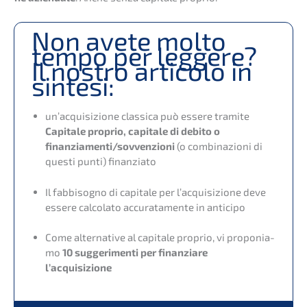
Non avete molto
tempo per legge­re?
Il nostro artico­lo in
sintesi:
un’ac­qui­si­zio­ne classi­ca può essere trami­te
Capita­le proprio, capita­le di debito o
finanziamenti/sovvenzioni
(o combi­na­zio­ni di
questi punti) finanziato
Il fabbi­so­g­no di capita­le per l’acqui­si­zio­ne deve
essere calco­la­to accura­ta­men­te in anticipo
Come alter­na­ti­ve al capita­le proprio, vi propo­nia­
mo
10 sugge­ri­men­ti per finan­zia­re
l’acquisizione