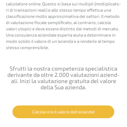
calco­la­to­re online. Questo si basa sui multi­pli (molti­pli­ca­to­
ri di transa­zio­ni reali) e allo stesso tempo effet­tua una
classi­fi­ca­zio­ne molto approssi­ma­ti­va dei setto­ri. Il metodo
di valuta­zio­ne fisca­le sempli­fi­ca­to, al contra­rio, calco­la
valori utopi­ci e deve essere distin­to dai metodi di merca­to.
Una consu­len­za aziend­a­le esper­ta aiuta a deter­mina­re in
modo solido il valore di un’azi­en­da e a render­lo al tempo
stesso comprensibile.
Sfrut­ti la nostra compe­tenza specia­li­sti­ca
derivan­te da oltre 2.000 valuta­zio­ni aziend­
a­li. Inizi la valuta­zio­ne gratui­ta del valore
della Sua azienda.
Calco­la ora il valore dell’azienda!