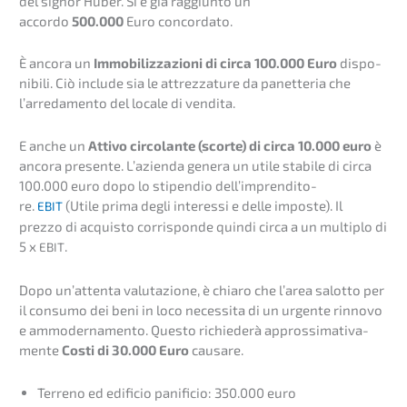
del signor Huber. Si è già raggiunto un
accordo
500.000
Euro concorda­to.
È ancora un
Immobi­liz­za­zio­ni di circa 100.000 Euro
dispo­
ni­bi­li. Ciò include sia le attrez­za­tu­re da panet­te­ria che
l’arre­da­men­to del locale di vendita.
E anche un
Attivo circo­lan­te (scorte) di circa 10.000 euro
è
ancora presen­te. L’azi­en­da genera un utile stabi­le di circa
100.000 euro dopo lo stipen­dio dell’im­p­ren­di­to­
re.
(Utile prima degli inter­es­si e delle impos­te). Il
EBIT
prezzo di acquis­to corrispon­de quindi circa a un multi­plo di
5 x
.
EBIT
Dopo un’at­ten­ta valuta­zio­ne, è chiaro che l’area salot­to per
il consu­mo dei beni in loco neces­si­ta di un urgen­te rinno­vo
e ammoder­na­men­to. Questo richie­derà approssi­ma­tiv­a­
men­te
Costi di 30.000 Euro
causare.
Terre­no ed edifi­cio panifi­cio: 350.000 euro