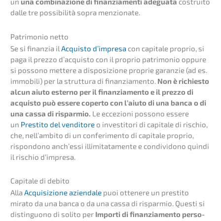
un
una combi­na­zio­ne di finan­zia­men­ti adegua­ta
costrui­to
dalle tre possi­bi­li­tà sopra menzionate.
Patri­mo­nio netto
Se si finan­zia il
Acquis­to d’impre­sa
con capita­le proprio, si
paga il prezzo d’acquis­to con il proprio patri­mo­nio oppure
si posso­no mette­re a dispo­si­zio­ne proprie garan­zie (ad es.
immobi­li) per la strut­tu­ra di finan­zia­men­to.
Non è richies­to
alcun aiuto ester­no per il finan­zia­men­to e il prezzo di
acquis­to può essere coper­to con l’aiuto di una banca o di
una cassa di rispar­mio.
Le eccezio­ni posso­no essere
un
Presti­to del vendito­re
o inves­ti­to­ri di capita­le di rischio,
che, nell’am­bi­to di un confe­ri­men­to di capita­le proprio,
rispon­do­no anch’es­si illimi­ta­ta­men­te e condi­vi­do­no quindi
il rischio d’impresa.
Capita­le di debito
Alla
Acqui­si­zio­ne aziend­a­le
puoi ottene­re un presti­to
mirato da una banca o da una cassa di rispar­mio. Questi si
distin­guo­no di solito per
Impor­ti di finan­zia­men­to perso­