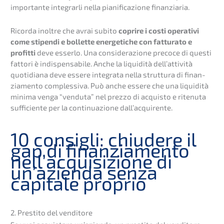
importan­te integrar­li nella piani­fi­ca­zio­ne finanziaria.
Ricorda inolt­re che avrai subito
copri­re i costi opera­ti­vi
come stipen­di e bollet­te energe­ti­che con fattu­ra­to e
profit­ti
deve esser­lo. Una conside­ra­zio­ne preco­ce di questi
fatto­ri è indis­pensa­bi­le. Anche la liqui­di­tà dell’at­ti­vi­tà
quoti­dia­na deve essere integra­ta nella strut­tu­ra di finan­
zia­men­to comples­si­va. Può anche essere che una liqui­di­tà
minima venga “vendu­ta” nel prezzo di acquis­to e ritenu­ta
suffi­ci­en­te per la conti­nu­a­zio­ne dall’acquirente.
10 consig­li: chiude­re il
gap di finan­zia­men­to
nell’ac­qui­si­zio­ne di
un’azi­en­da senza
capita­le proprio
2. Presti­to del venditore