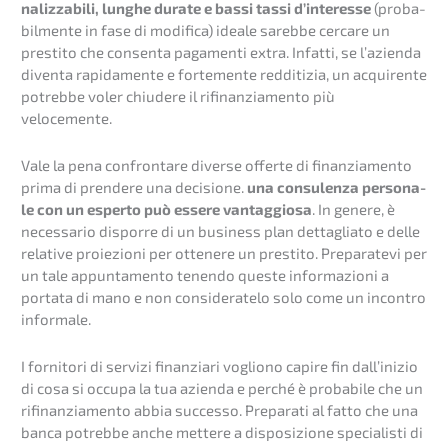
na­liz­za­bi­li, lunghe durate e bassi tassi d’inter­es­se
(proba­
bilm­en­te in fase di modifi­ca) ideale sareb­be cerca­re un
presti­to che consen­ta pagamen­ti extra. Infat­ti, se l’azi­en­da
diven­ta rapida­men­te e forte­men­te reddi­ti­zia, un acqui­ren­te
potreb­be voler chiude­re il rifinan­zia­men­to più
velocemente.
Vale la pena confronta­re diver­se offer­te di finan­zia­men­to
prima di prende­re una decis­io­ne.
una consu­len­za perso­na­
le con un esper­to può essere vantag­gio­sa
. In genere, è
neces­sa­rio dispor­re di un business plan detta­gli­a­to e delle
relati­ve proie­zio­ni per ottene­re un presti­to. Prepa­ra­te­vi per
un tale appun­ta­men­to tenen­do queste infor­ma­zio­ni a
porta­ta di mano e non considera­te­lo solo come un incon­tro
informale.
I forni­to­ri di servi­zi finan­zia­ri vogli­o­no capire fin dall’i­ni­zio
di cosa si occupa la tua azien­da e perché è proba­bi­le che un
rifinan­zia­men­to abbia succes­so. Prepa­ra­ti al fatto che una
banca potreb­be anche mette­re a dispo­si­zio­ne specia­lis­ti di