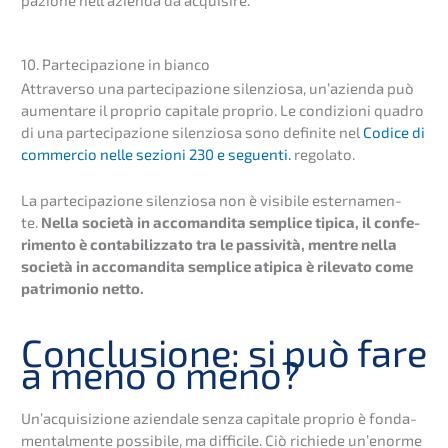
10. Parte­ci­pa­zio­ne in bianco
Attra­ver­so una parte­ci­pa­zio­ne silen­zio­sa, un’azi­en­da può
aumen­ta­re il proprio capita­le proprio. Le condi­zio­ni quadro
di una parte­ci­pa­zio­ne silen­zio­sa sono defini­te nel
Codice di
commer­cio nelle sezio­ni 230 e seguen­ti.
regolato.
La parte­ci­pa­zio­ne silen­zio­sa non è visibi­le ester­na­men­
te.
Nella socie­tà in accoman­di­ta sempli­ce tipica, il confe­
ri­men­to è conta­bi­liz­za­to tra le passi­vi­tà, mentre nella
socie­tà in accoman­di­ta sempli­ce atipi­ca è rileva­to come
patri­mo­nio netto.
Conclu­sio­ne: si può fare
a meno o meno?
Un’ac­qui­si­zio­ne aziend­a­le senza capita­le proprio è fonda­
men­tal­men­te possi­bi­le, ma diffi­ci­le. Ciò richie­de un’enor­me