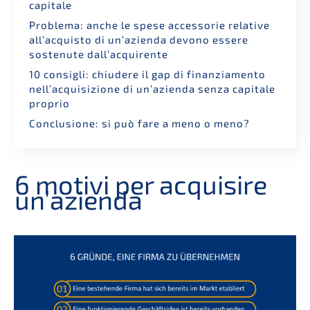
capitale
Proble­ma: anche le spese access­orie relati­ve
all’ac­quis­to di un’azi­en­da devono essere
sostenute dall’acquirente
10 consig­li: chiude­re il gap di finan­zia­men­to
nell’ac­qui­si­zio­ne di un’azi­en­da senza capita­le
proprio
Conclu­sio­ne: si può fare a meno o meno?
6 motivi per acqui­si­re
un’azienda