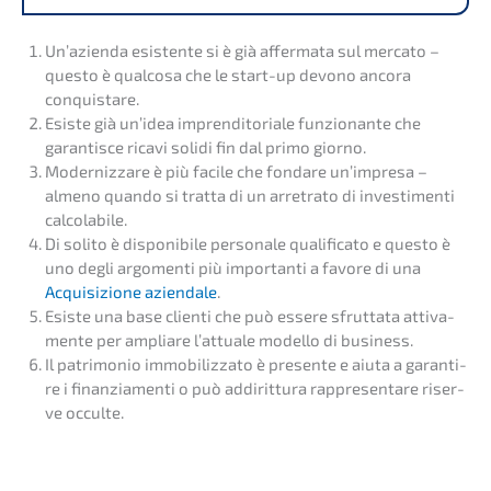
Un’azi­en­da esisten­te si è già affer­ma­ta sul merca­to –
questo è qualco­sa che le start-up devono ancora
conquistare.
Esiste già un’idea impren­di­to­ria­le funzio­n­an­te che
garan­tis­ce ricavi solidi fin dal primo giorno.
Moder­niz­za­re è più facile che fonda­re un’im­pre­sa –
almeno quando si tratta di un arretra­to di inves­ti­men­ti
calcolabile.
Di solito è dispo­ni­bi­le perso­na­le quali­fi­ca­to e questo è
uno degli argomen­ti più importan­ti a favore di una
Acqui­si­zio­ne aziend­a­le
.
Esiste una base clienti che può essere sfrut­ta­ta attiva­
men­te per amplia­re l’attua­le model­lo di business.
Il patri­mo­nio immobi­liz­za­to è presen­te e aiuta a garan­ti­
re i finan­zia­men­ti o può addirit­tu­ra rappre­sen­ta­re riser­
ve occulte.