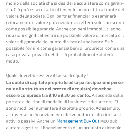
mo­nio della socie­tà che si deside­ra acquis­ta­re come garan­
zia. Ciò può essere fatto otten­en­do un presti­to a fronte del
valore della socie­tà. Ogni partner finan­zia­rio esami­nerà
criti­ca­men­te il valore poten­zia­le e accet­terà solo con sconti
come possi­bi­le garan­zia. Anche con beni immobi­li, ci sono
riduzi­o­ni signi­fi­ca­ti­ve tra un possi­bi­le valore di merca­to e il
valore di garan­zia dal punto di vista di una banca. Se è
possi­bi­le forni­re come garan­zia beni di proprie­tà, come una
casa privata, priva di debiti, ciò proba­bilm­en­te aiuterà
molto.
Quale dovreb­be essere il tasso di equity?
La quota di capita­le proprio (cioè la parte­ci­pa­zio­ne perso­
na­le alla strut­tu­ra del prezzo di acquis­to) dovreb­be
essere compre­sa tra il 10 e il 30 percen­to.
. A secon­da della
porta­ta e del tipo di model­lo di business e del setto­re. Ci
sono modi per aumen­ta­re il capita­le proprio. Ad esempio,
attra­ver­so un finan­zia­men­to del vendito­re e ulterio­ri soci
attivi o passi­vi. Anche un
Manage­ment Buy Out
può
MBO
aiuta­re a gesti­re il finan­zia­men­to di un acquis­to aziend­a­le,