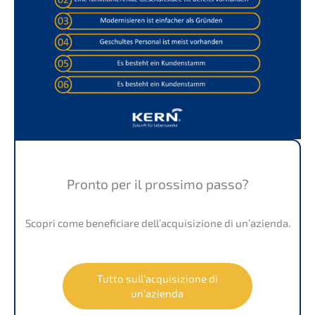
Pronto per il prossi­mo passo?
Scopri come benefi­ci­a­re dell’ac­qui­si­zio­ne di un’azienda.
Tutto sull’ac­qui­si­zio­ne di
un’azienda