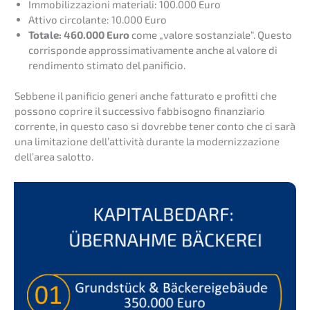
Immobi­liz­za­zio­ni materia­li: 100.000 Euro
Attivo circo­lan­te: 10.000 Euro
Totale: 460.000 Euro
come „valore sostan­zia­le“. Questo
corrispon­de approssi­ma­tiv­a­men­te anche al valore di
rendi­men­to stima­to del panificio.
Sebbe­ne il panifi­cio generi anche fattu­ra­to e profit­ti che
posso­no copri­re il succes­si­vo fabbi­so­g­no finan­zia­rio
corren­te, in questo caso si dovreb­be tener conto che ci sarà
una limita­zio­ne dell’at­ti­vi­tà duran­te la moder­niz­za­zio­ne
dell’area salotto.