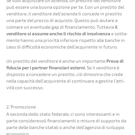
Se vuoi acquis­ta­re un’azi­en­da, un presti­to del vendito­re
può essere una buona opzio­ne per te. Con un presti­to del
vendito­re, il vendito­re dell’a­zi­en­da ti conce­de in presti­to
una parte del prezzo di acquis­to. Questo può aiuta­re a
colma­re un eventua­le gap di finan­zia­men­to. Tutta­via
il
vendito­re si assume anche il rischio di insol­ven­za
e solita­
men­te hanno una priori­tà inferio­re rispet­to alle banche in
caso di diffi­col­tà econo­mic­he dell’ac­qui­ren­te in futuro.
Un presti­to del vendito­re è anche un importan­te
Prova di
fiducia per i partner finan­zia­ri ester­ni
. Se il vendito­re è
dispos­to a conce­de­re un presti­to, ciò dimos­tra che crede
nella capaci­tà dell’ac­qui­ren­te di conti­nu­are a gesti­re l’atti­
vi­tà con successo.
2. Promo­zio­ne
A secon­da dello stato federa­le, ci sono inter­es­san­ti e in
parte conside­re­vo­li finan­zia­men­ti o misure di supporto da
parte delle banche stata­li o anche dell’a­gen­zia di svilup­po
economico.