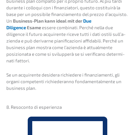
business plan comple­to per il proprio futuro. Al più tardi
duran­te i collo­qui con i finan­zia­to­ri, questo costi­tuirà la
base per un possi­bi­le finan­zia­men­to del prezzo d’acquis­to.
Un
Business-Plan kann ideal mit der
Due
Diligence
Esame
essere combi­na­ti. Perché nella due
diligence il futuro acqui­ren­te riceve tutti i dati ostili sull’a­
zi­en­da e può derivar­ne piani­fi­ca­zio­ni affida­bili. Perché un
business plan mostra come l’azi­en­da è attual­men­te
posizio­na­ta e come si svilup­perà se si verifi­ca­no deter­mi­
na­ti fattori.
Se un acqui­ren­te deside­ra richie­de­re i finan­zia­men­ti, gli
organi compe­ten­ti richie­der­an­no fonda­men­tal­men­te un
business plan.
8. Resocon­to di esperienza