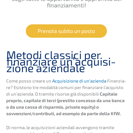
finanziamenti!
Preno­ta subito un posto
Metodi classi­ci per
finan­zia­re un’ac­qui­si­
zio­ne aziendale
Come posso creare un
Acqui­si­zio­ne di un’azi­en­da
Finan­zia­
re? Esisto­no tre modali­tà comuni per finan­zia­re l’acquis­to
di un’azi­en­da. O trami­te risor­se già dispo­ni­bi­li
Capita­le
proprio, capita­le di terzi (presti­to conces­so da una banca
o da una cassa di rispar­mio, priva­te equity) o
sovvenzioni/contributi, ad esempio da parte della KfW.
Di norma, le acqui­si­zio­ni aziend­a­li avven­go­no trami­te