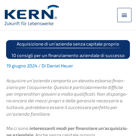
Zum
Inhalt
Hau
springen
Acqui­si­zio­ne di un’azi­en­da senza capita­le proprio
10 consig­li per un finan­zia­men­to aziend­a­le di successo
19 giugno 2024 / Di Daniel Heuer
Acqui­si­re un’azi­en­da compor­ta un eleva­to esborso finan­
zia­rio per l’acqui­ren­te. Questo è parti­co­lar­men­te diffi­ci­le
per impren­di­to­ri giova­ni e molto quali­fi­ca­ti. Non dispon­go­
no ancora dei mezzi propri e delle garan­zie neces­s­a­rie e,
tutta­via, potreb­be­ro essere il succes­so­re perfet­to per
un’azi­en­da familiare.
Ma ci sono
inter­es­san­ti modi per finan­zia­re un’ac­qui­si­zio­
ne aziend­a­le
. Anche senza capita­le proprio.