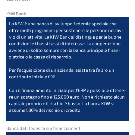
KfW Bank
La KfW è una banca di svilup­po federa­le specia­le che
offre molti program­mi per sostene­re le perso­ne nell’av­
vio di un’at­ti­vi­tà. La KfW Bank si distin­gue per le buone
condi­zio­ni e i bassi tassi di inter­es­se. La coope­ra­zio­ne
avvie­ne di solito sempre con la banca princi­pa­le finan­
zia­tri­ce o la cassa di rispar­mio.
Per l’acqui­si­zio­ne di un’azi­en­da, esiste tra l’alt­ro un
contri­bu­to inizia­le
.
ERP
Con il finan­zia­men­to inizia­le per l’ERP è possi­bi­le ottene­
re un soste­g­no fino a 125.000 euro. Non è richies­to alcun
capita­le proprio e il rischio è basso. La banca KfW si
assume l’80% del rischio di credito.
Banca dati tedes­ca sui finanziamenti