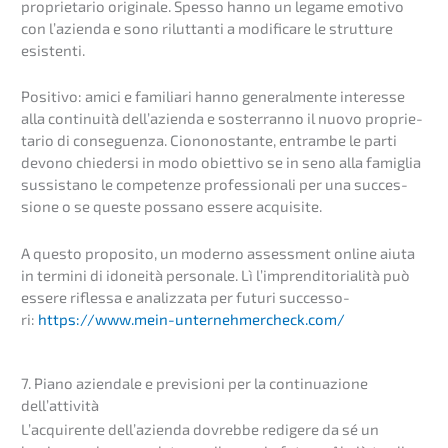
proprie­ta­rio origi­na­le. Spesso hanno un legame emotivo
con l’azi­en­da e sono rilut­tan­ti a modifi­ca­re le strut­tu­re
esistenti.
Positivo: amici e familia­ri hanno general­men­te inter­es­se
alla conti­nui­tà dell’a­zi­en­da e soster­ran­no il nuovo proprie­
ta­rio di conse­guen­za. Ciono­no­stan­te, entram­be le parti
devono chieder­si in modo obiet­tivo se in seno alla famiglia
sussist­a­no le compe­ten­ze profes­sio­na­li per una succes­
sio­ne o se queste possa­no essere acquisite.
A questo propo­si­to, un moder­no assess­ment online aiuta
in termi­ni di idonei­tà perso­na­le. Lì l’imp­ren­di­to­ri­a­li­tà può
essere rifles­sa e analiz­za­ta per futuri succes­so­
ri:
https://www.mein-unternehmercheck.com/
7. Piano aziend­a­le e previ­sio­ni per la conti­nu­a­zio­ne
dell’attività
L’acqui­ren­te dell’a­zi­en­da dovreb­be redige­re da sé un