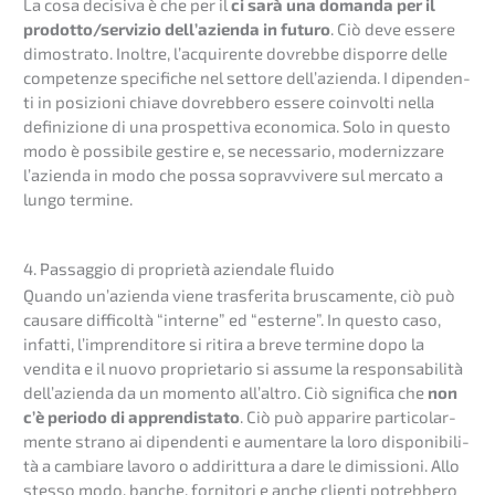
La cosa decisi­va è che per il
ci sarà una doman­da per il
prodotto/servizio dell’a­zi­en­da in futuro
. Ciò deve essere
dimostra­to. Inolt­re, l’acqui­ren­te dovreb­be dispor­re delle
compe­ten­ze speci­fi­che nel setto­re dell’a­zi­en­da. I dipen­den­
ti in posizio­ni chiave dovreb­be­ro essere coinvol­ti nella
defini­zio­ne di una prospet­ti­va econo­mica. Solo in questo
modo è possi­bi­le gesti­re e, se neces­sa­rio, moder­niz­za­re
l’azi­en­da in modo che possa soprav­vi­ve­re sul merca­to a
lungo termine.
4. Passag­gio di proprie­tà aziend­a­le fluido
Quando un’azi­en­da viene trasfe­ri­ta brusca­men­te, ciò può
causa­re diffi­col­tà “inter­ne” ed “ester­ne”. In questo caso,
infat­ti, l’imp­ren­di­to­re si ritira a breve termi­ne dopo la
vendita e il nuovo proprie­ta­rio si assume la responsa­bi­li­tà
dell’a­zi­en­da da un momen­to all’al­t­ro. Ciò signi­fi­ca che
non
c’è periodo di appren­di­sta­to
. Ciò può appari­re parti­co­lar­
men­te strano ai dipen­den­ti e aumen­ta­re la loro dispo­ni­bi­li­
tà a cambia­re lavoro o addirit­tu­ra a dare le dimis­sio­ni. Allo
stesso modo, banche, forni­to­ri e anche clienti potreb­be­ro