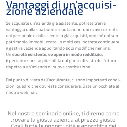
Vantag­gi di un’ac­qui­si­
zio­ne aziendale
Se acqui­si­te un’azienda già esisten­te, potre­te trarre
vantag­gio dalla sua buona reputa­zio­ne, dai ricavi corren­ti,
dal perso­na­le e dalla cliente­la già acqui­si­ti, nonché dal suo
patri­mo­nio immobi­liz­za­to. In molti casi potre­te conti­nu­are
a gesti­re l’azienda apportan­do solo modifi­che minime.
Un
socie­tà esisten­te, se opera in modo reddi­ti­zio,
è
pertan­to spesso più solida dal punto di vista del futuro
rispet­to a un’azienda di nuova costituzione.
Dal punto di vista dell’ac­qui­ren­te, ci sono importan­ti condi­
zio­ni quadro che dovres­te consider­a­re. Date un’oc­chia­ta al
nostro webinar:
Nel nostro semina­rio online, ti diremo come
trova­re la giusta azien­da al prezzo giusto.
Cogli tutte le oppor­tu­ni­tà e appro­fit­ta dei