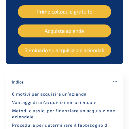
Primo collo­quio gratuito
Acquis­ta aziende
Semina­rio su acqui­si­zio­ni aziendali
Indice
6 motivi per acqui­si­re un’azienda
Vantag­gi di un’ac­qui­si­zio­ne aziendale
Metodi classi­ci per finan­zia­re un’ac­qui­si­zio­ne
aziendale
Proce­du­ra per deter­mina­re il fabbi­so­g­no di