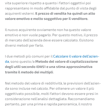
vita superio­re rispet­to a quanto i fatto­ri ogget­ti­vi poi
rappre­sen­ta­no in modo affida­bile dal punto di vista degli
acqui­ren­ti ester­ni.
Il prezzo di vendita ha quindi un alto
valore emotivo e molto sogget­tivo per il venditore.
Il nuovo acqui­ren­te ovvia­men­te non ha questo valore
emotivo e non vuole pagar­lo. Per questo motivo, il prezzo
di merca­to dell’a­zi­en­da deve essere calco­la­to. Esisto­no
diver­si metodi per farlo.
I due metodi più comuni per il
Calco­la­re il valore dell’a­zi­en­
da
, sono questo/a
Metodo del valore di capita­liz­za­zio­ne
degli utili secon­do
e una stima approssi­ma­ti­va
IDWS1
trami­te il metodo dei multi­pli
.
Nel metodo del valore di reddi­ti­vi­tà, le previ­sio­ni dell’a­zi­en­
da sono incluse nel calco­lo. Per ottene­re un valore il più
ogget­ti­va­to possi­bi­le, molti fatto­ri devono essere presi in
conside­ra­zio­ne nell’a­na­li­si detta­glia­ta. Racco­man­dia­mo
pertan­to, per una prima e rapida panor­ami­ca, il nostro