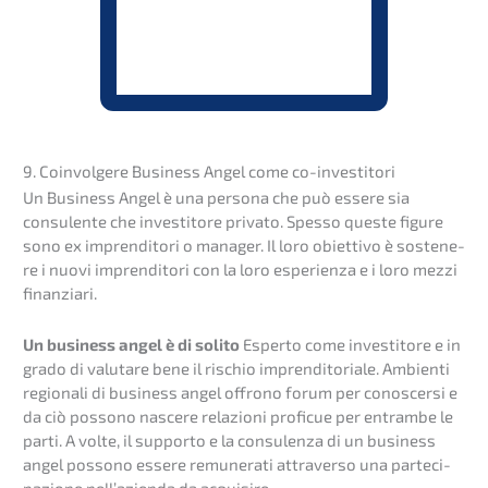
9. Coinvol­ge­re Business Angel come co-investitori
Un Business Angel è una perso­na che può essere sia
consu­len­te che inves­ti­to­re priva­to. Spesso queste figure
sono ex impren­di­to­ri o manager. Il loro obiet­tivo è sostene­
re i nuovi impren­di­to­ri con la loro esperi­en­za e i loro mezzi
finanziari.
Un business angel è di solito
Esper­to come inves­ti­to­re e in
grado di valut­a­re bene il rischio impren­di­to­ria­le. Ambien­ti
regio­na­li di business angel offro­no forum per conoscer­si e
da ciò posso­no nasce­re relazio­ni profi­cue per entram­be le
parti. A volte, il supporto e la consu­len­za di un business
angel posso­no essere remune­ra­ti attra­ver­so una parte­ci­
pa­zio­ne nell’a­zi­en­da da acquisire.