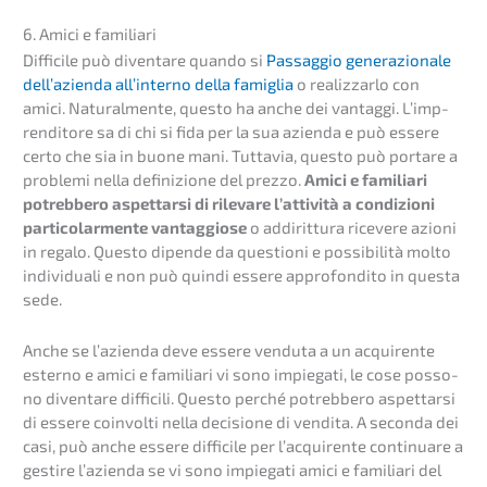
6. Amici e familiari
Diffi­ci­le può diven­ta­re quando si
Passag­gio genera­zio­na­le
dell’a­zi­en­da all’in­ter­no della famiglia
o realiz­zar­lo con
amici. Natur­al­men­te, questo ha anche dei vantag­gi. L’imp­
ren­di­to­re sa di chi si fida per la sua azien­da e può essere
certo che sia in buone mani. Tutta­via, questo può portare a
proble­mi nella defini­zio­ne del prezzo.
Amici e familia­ri
potreb­be­ro aspet­tar­si di rileva­re l’atti­vi­tà a condi­zio­ni
parti­co­lar­men­te vantag­gio­se
o addirit­tu­ra riceve­re azioni
in regalo. Questo dipen­de da questio­ni e possi­bi­li­tà molto
indivi­dua­li e non può quindi essere appro­fon­di­to in questa
sede.
Anche se l’azi­en­da deve essere vendu­ta a un acqui­ren­te
ester­no e amici e familia­ri vi sono impie­ga­ti, le cose posso­
no diven­ta­re diffi­ci­li. Questo perché potreb­be­ro aspet­tar­si
di essere coinvol­ti nella decis­io­ne di vendita. A secon­da dei
casi, può anche essere diffi­ci­le per l’acqui­ren­te conti­nu­are a
gesti­re l’azi­en­da se vi sono impie­ga­ti amici e familia­ri del