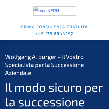
PRIMA CONSU­LEN­ZA GRATUI­TA
+49 178 6844292
Wolfgang A. Bürger – Il Vostro
Specia­lis­ta per la Succes­sio­ne
Aziendale
Il modo sicuro per
la succes­sio­ne