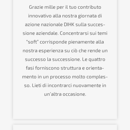
Grazie mille per il tuo contri­bu­to
innova­tivo alla nostra giorna­ta di
azione nazio­na­le
DIHK
sulla succes­
sio­ne aziend­a­le. Concen­trar­si sui temi
“soft” corrispon­de piena­men­te alla
nostra esperi­en­za su ciò che rende un
succes­so la succes­sio­ne. Le quattro
fasi fornis­co­no strut­tu­ra e orien­ta­
men­to in un proces­so molto comples­
so. Lieti di incon­trar­ci nuova­men­te in
un’al­tra occasione.