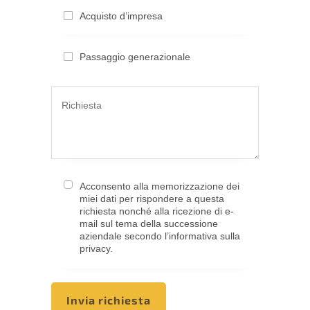
Acquis­to d’impresa
Passag­gio generazionale
Accon­sen­to alla memoriz­za­zio­ne dei
miei dati per rispon­de­re a questa
richies­ta nonché alla ricezio­ne di e-
mail sul tema della succes­sio­ne
aziend­a­le secon­do l’infor­ma­ti­va sulla
privacy.
Invia richies­ta