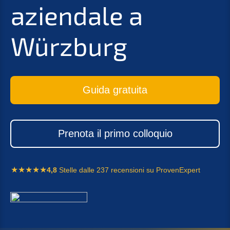
aziend­a­le a
Würzburg
Guida gratui­ta
Preno­ta il primo colloquio
4,8
Stelle dalle 237 recen­sio­ni su ProvenExpert