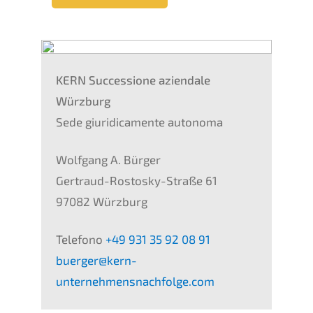
KERN
Succes­sio­ne aziend­a­le
Würzburg
Sede giuri­di­ca­men­te autonoma
Wolfgang A. Bürger
Gertraud-Rostos­ky-Straße 61
97082 Würzburg
Telefo­no
+49 931 35 92 08 91
buerger@kern-
unternehmensnachfolge.com