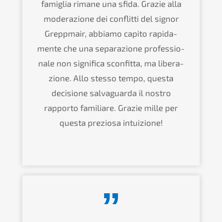
famiglia rimane una sfida. Grazie alla
modera­zio­ne dei conflit­ti del signor
Grepp­mair, abbia­mo capito rapida­
men­te che una separa­zio­ne profes­sio­
na­le non signi­fi­ca sconfit­ta, ma libera­
zio­ne. Allo stesso tempo, questa
decis­io­ne salva­guar­da il nostro
rappor­to familia­re. Grazie mille per
questa prezio­sa intuizione!