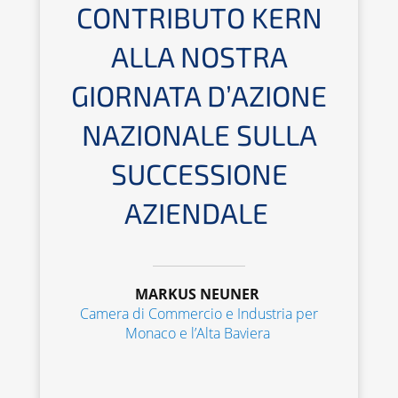
CONTRI­BU­TO
KERN
ALLA NOSTRA
GIORNA­TA D’AZIO­NE
NAZIO­NA­LE SULLA
SUCCES­SIO­NE
AZIENDALE
MARKUS NEUNER
Camera di Commer­cio e Indus­tria per
Monaco e l’Alta Baviera