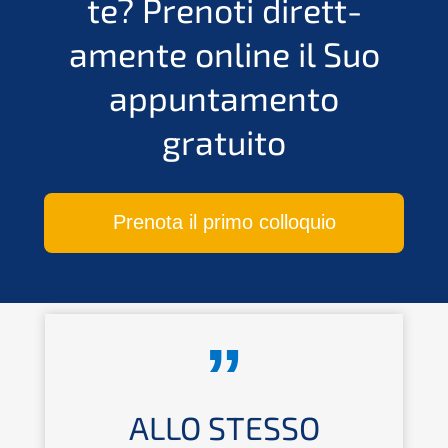
te?
Preno­ti dirett­
amen­te online il Suo
appun­ta­men­to
gratuito
Preno­ta il primo colloquio
ALLO STESSO