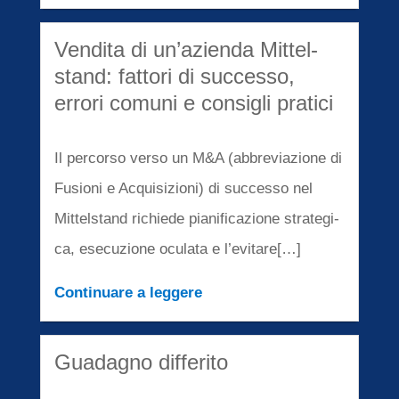
Vendita di un’azi­en­da Mittel­
stand: fatto­ri di succes­so,
errori comuni e consig­li prati­ci
Il percor­so verso un M
&
A (abbre­via­zio­ne di
Fusio­ni e Acqui­si­zio­ni) di succes­so nel
Mittel­stand richie­de piani­fi­ca­zio­ne strate­gi­
ca, esecu­zi­o­ne ocula­ta e l’evitare[…]
Conti­nu­are a legge­re
Guada­g­no diffe­ri­to