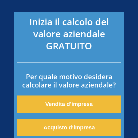
Inizia il calco­lo del
valore aziend­a­le
GRATUITO
Per quale motivo deside­ra
calco­la­re il valore aziendale?
Vendita d’impre­sa
Acquis­to d’impresa