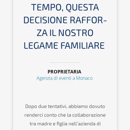
TEMPO, QUESTA
DECIS­IO­NE RAFFOR­
ZA IL NOSTRO
LEGAME FAMILIARE
PROPRIETARIA
Agenzia di eventi a Monaco
Dopo due tenta­ti­vi, abbia­mo dovuto
render­ci conto che la colla­bo­ra­zio­ne
tra madre e figlia nell’a­zi­en­da di