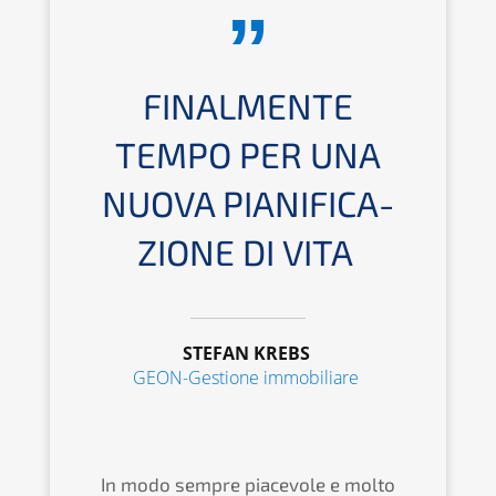
FINAL­MEN­TE
TEMPO PER UNA
NUOVA PIANI­FI­CA­
ZIO­NE DI VITA
STEFAN KREBS
GEON-Gestio­ne immobiliare
In modo sempre piace­vo­le e molto