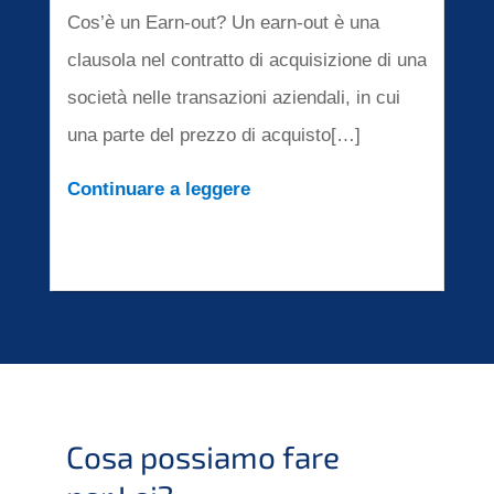
Cos’è un Earn-out? Un earn-out è una
clauso­la nel contrat­to di acqui­si­zio­ne di una
socie­tà nelle transa­zio­ni aziend­a­li, in cui
una parte del prezzo di acquisto[…]
Conti­nu­are a legge­re
Cosa possia­mo fare