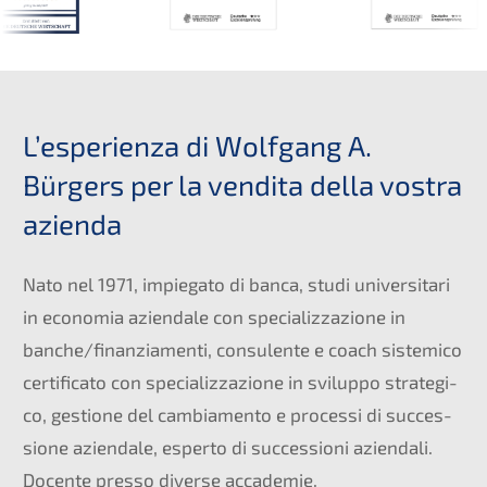
L’espe­ri­en­za di Wolfgang A.
Bürgers per la vendita della vostra
azienda
Nato nel 1971, impie­ga­to di banca, studi univer­si­ta­ri
in econo­mia aziend­a­le con specia­liz­za­zio­ne in
banche/finanziamenti, consu­len­te e coach siste­mi­co
certi­fi­ca­to con specia­liz­za­zio­ne in svilup­po strate­gi­
co, gestio­ne del cambia­men­to e proces­si di succes­
sio­ne aziend­a­le, esper­to di succes­sio­ni aziend­a­li.
Docen­te presso diver­se accademie.