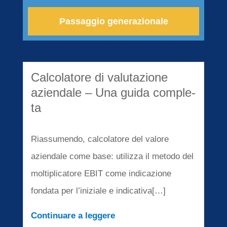
Passag­gio generazionale
Calco­la­to­re di valuta­zio­ne
aziend­a­le – Una guida comple­
ta
Riassu­men­do, calco­la­to­re del valore
aziend­a­le come base: utiliz­za il metodo del
molti­pli­ca­to­re
EBIT
come indica­zio­ne
fonda­ta per l’ini­zia­le e indicativa[…]
Conti­nu­are a legge­re