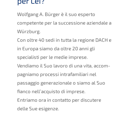
per Lei?
Wolfgang A. Bürger è il suo esper­to
compe­ten­te per la succes­sio­ne aziend­a­le a
Würzburg.
Con oltre 40 sedi in tutta la regio­ne
DACH
e
in Europa siamo da oltre 20 anni gli
specia­lis­ti per le medie impre­se.
Vendia­mo il Suo lavoro di una vita, accom­
pa­gnia­mo proces­si intra­fa­mi­lia­ri nel
passag­gio genera­zio­na­le o siamo al Suo
fianco nell’ac­quis­to di impre­se.
Entria­mo ora in contat­to per discu­te­re
delle Sue esigenze.