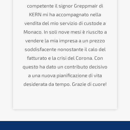
compe­ten­te il signor Grepp­mair di
KERN
mi ha accom­pa­gna­to nella
vendita del mio servi­zio di custo­de a
Monaco. In soli nove mesi è riusci­to a
vende­re la mia impre­sa a un prezzo
soddis­fa­cen­te nonostan­te il calo del
fattu­ra­to e la crisi del Corona. Con
questo ha dato un contri­bu­to decisi­vo
a una nuova piani­fi­ca­zio­ne di vita
deside­ra­ta da tempo. Grazie di cuore!