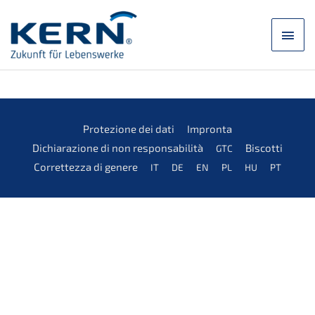
Zum
Inhalt
Hau
springen
Prote­zio­ne dei dati
Impron­ta
Dichia­ra­zio­ne di non responsabilità
Biscot­ti
GTC
Corret­tez­za di genere
IT
DE
EN
PL
HU
PT