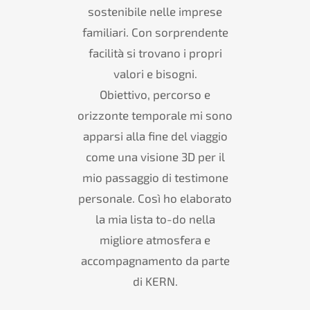
sostenibile nelle imprese
le
familiari. Con sorprendente
le
facilità si trovano i propri
on
valori e bisogni.
ti
Obiettivo, percorso e
c
so
orizzonte temporale mi sono
ia
apparsi alla fine del viaggio
mo
come una visione 3D per il
he
mio passaggio di testimone
in
personale. Così ho elaborato
ei
la mia lista to-do nella
 e
migliore atmosfera e
 a
accompagnamento da parte
 e
S
di KERN.
e