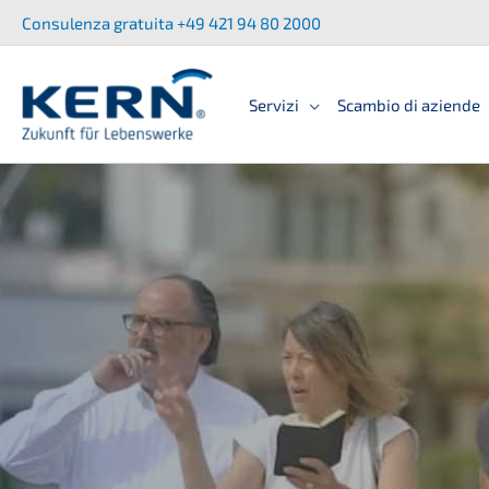
Zum
Consu­len­za gratui­ta +49 421 94 80 2000
Inhalt
springen
Servizi
Scambio di aziende