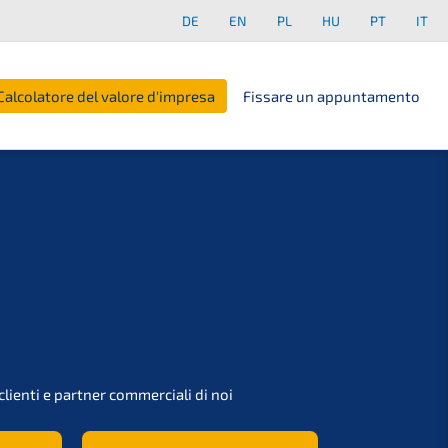
DE
EN
PL
HU
PT
IT
Calcolatore del valore d'impresa
Fissare un appuntamento
lienti e partner commer­cia­li di noi