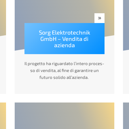
Sorg Elektro­tech­nik
GmbH – Vendita di
azienda
Il proget­to ha riguar­da­to l’inte­ro proces­
so di vendita, al fine di garan­ti­re un
futuro solido all’azienda.