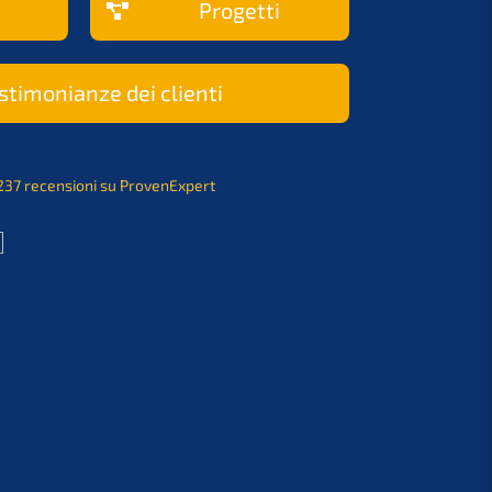
Proget­ti
ti­mo­ni­an­ze dei clienti
237 recen­sio­ni su ProvenExpert