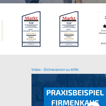
Video - Dichia­ra­zio­ni su
KERN