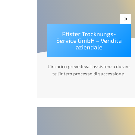
Pfister Trock­nungs-
Service GmbH – Vendita
aziendale
L’inca­ri­co preve­de­va l’assis­ten­za duran­
te l’inte­ro proces­so di successione.