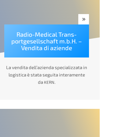
Radio-Medical Trans­
port­ge­sell­schaft m.b.H. –
Vendita di aziende
La vendita dell’a­zi­en­da specia­liz­za­ta in
logisti­ca è stata segui­ta inter­amen­te
da
.
KERN