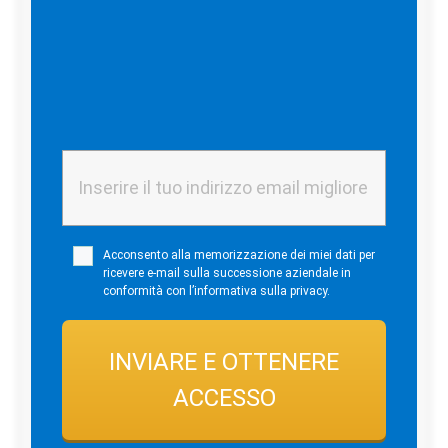
ricever­ai libero acces­
so a tutti i nostri video
tutorial
1.1 | Come trova­re il migli­or consulente
Accon­sen­to alla memoriz­za­zio­ne dei miei dati per
riceve­re e-mail sulla succes­sio­ne aziend­a­le in
confor­mi­tà con l’infor­ma­ti­va sulla privacy.
INVIARE E OTTENERE
ACCESSO
1.2 | Come vende­re azien­de con successo