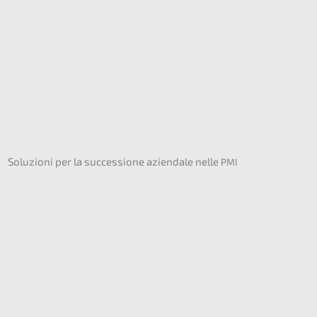
Soluzi­o­ni per la succes­sio­ne aziend­a­le nelle
PMI