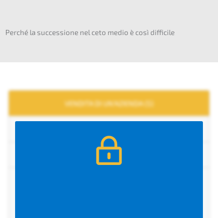
Perché la succes­sio­ne nel ceto medio è così difficile
VENDITA DI UN’AZI­EN­DA (5)
ACQUI­SI­ZIO­NE AZIEND­A­LE (2)
CAMBIO GENERA­ZIO­NA­LE (5)
Inseri­sci ora il tuo
indiriz­zo email e