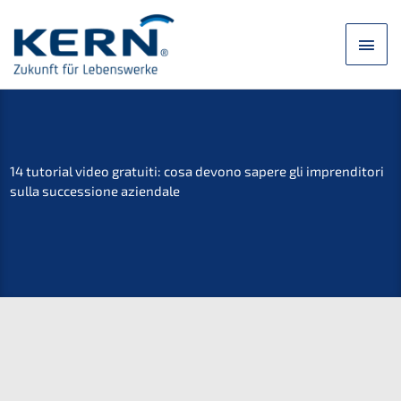
Zum
Inhalt
Hau
springen
14 tutori­al video gratui­ti: cosa devono sapere gli impren­di­to­ri
sulla succes­sio­ne aziendale