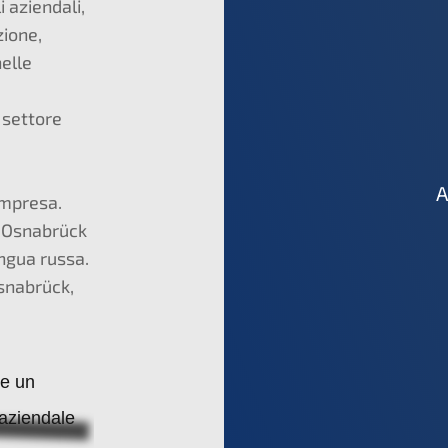
 aziendali,
zione,
elle
 settore
A
impresa.
i Osnabrück
ingua russa.
Osnabrück,