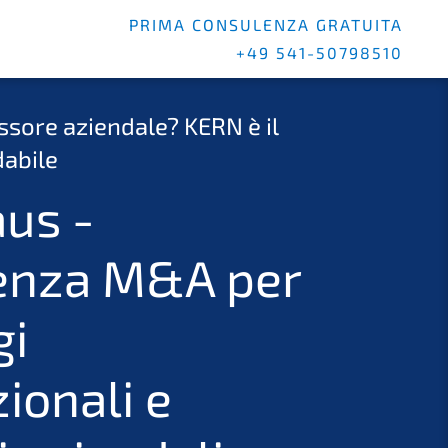
PRIMA CONSULENZA GRATUITA
+49 541-50798510
ssore aziendale? KERN è il
dabile
aus -
enza M&A per
gi
ionali e