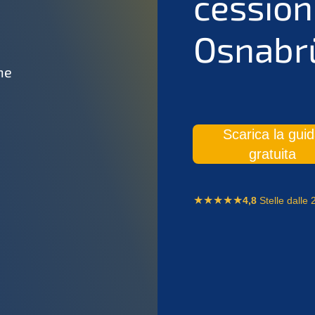
cession
Osnabrü
ne
Scarica la gui
gratuita
4,8
Stelle dalle