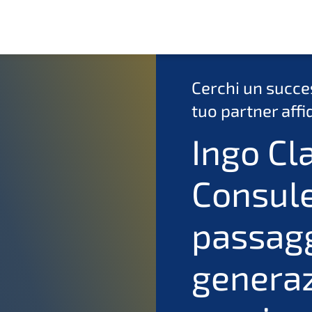
Cerchi un succe
tuo partner affi
Ingo Cl
Consul
passag
generaz