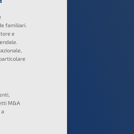
e
e familiari.
tore e
iendale.
azionale,
 particolare
nti,
etti M&A
 a