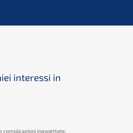
ei interessi in
Or
te complicazioni inaspettate,
Siamo r