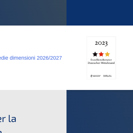
r la
a