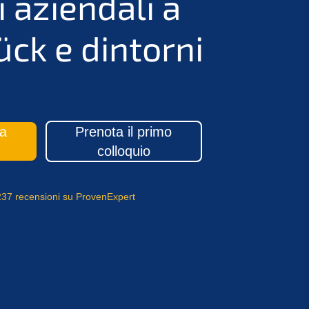
i aziendali a
ck e dintorni
da
Prenota il primo
colloquio
 237 recensioni su ProvenExpert