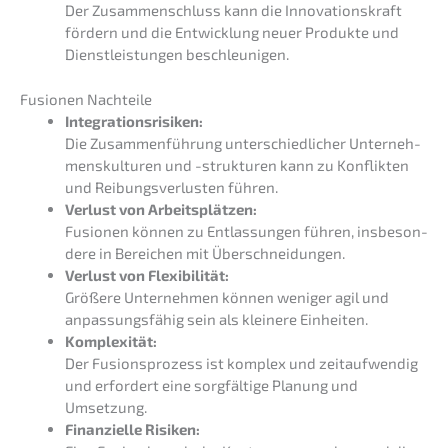
Der Zusam­men­schluss kann die Innova­ti­ons­kraft
fördern und die Entwick­lung neuer Produk­te und
Dienst­leis­tun­gen beschleunigen.
Fusio­nen Nachteile
Integra­ti­ons­ri­si­ken:
Die Zusam­men­füh­rung unter­schied­li­cher Unter­neh­
mens­kul­tu­ren und -struk­tu­ren kann zu Konflik­ten
und Reibungs­ver­lus­ten führen.
Verlust von Arbeits­plät­zen:
Fusio­nen können zu Entlas­sun­gen führen, insbe­son­
de­re in Berei­chen mit Überschneidungen.
Verlust von Flexi­bi­li­tät:
Größe­re Unter­neh­men können weniger agil und
anpas­sungs­fä­hig sein als kleine­re Einheiten.
Komple­xi­tät:
Der Fusions­pro­zess ist komplex und zeitauf­wen­dig
und erfor­dert eine sorgfäl­ti­ge Planung und
Umsetzung.
Finan­zi­el­le Risiken: