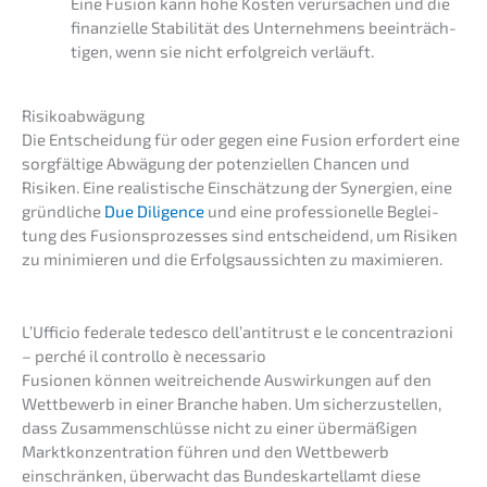
Eine Fusion kann hohe Kosten verur­sa­chen und die
finan­zi­el­le Stabi­li­tät des Unter­neh­mens beein­träch­
ti­gen, wenn sie nicht erfolg­reich verläuft.
Risiko­ab­wä­gung
Die Entschei­dung für oder gegen eine Fusion erfor­dert eine
sorgfäl­ti­ge Abwägung der poten­zi­el­len Chancen und
Risiken. Eine realis­ti­sche Einschät­zung der Syner­gien, eine
gründ­li­che
Due Diligence
und eine profes­sio­nel­le Beglei­
tung des Fusions­pro­zes­ses sind entschei­dend, um Risiken
zu minimie­ren und die Erfolgs­aus­sich­ten zu maximieren.
L’Uffi­cio federa­le tedes­co dell’an­ti­trust e le concen­tra­zio­ni
– perché il control­lo è necessario
Fusio­nen können weitrei­chen­de Auswir­kun­gen auf den
Wettbe­werb in einer Branche haben. Um sicher­zu­stel­len,
dass Zusam­men­schlüs­se nicht zu einer übermä­ßi­gen
Markt­kon­zen­tra­ti­on führen und den Wettbe­werb
einschrän­ken, überwacht das Bundes­kar­tell­amt diese