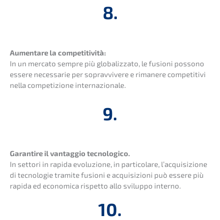
8.
Aumen­ta­re la compe­ti­ti­vi­tà:
In un merca­to sempre più globa­liz­za­to, le fusio­ni posso­no
essere neces­s­a­rie per soprav­vi­ve­re e rimane­re compe­ti­ti­vi
nella compe­ti­zio­ne internazionale.
9.
Garan­ti­re il vantag­gio tecno­lo­gi­co.
In setto­ri in rapida evolu­zi­o­ne, in parti­co­la­re, l’acqui­si­zio­ne
di tecno­lo­gie trami­te fusio­ni e acqui­si­zio­ni può essere più
rapida ed econo­mica rispet­to allo svilup­po interno.
10.