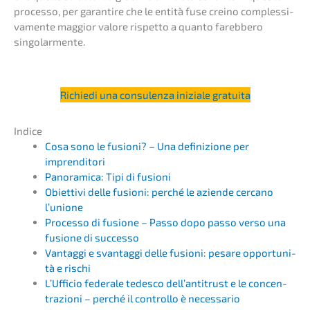
proces­so, per garan­ti­re che le entità fuse creino comples­si­
v­a­men­te maggi­or valore rispet­to a quanto fareb­be­ro
singolarmente.
Richie­di una consu­len­za inizia­le gratuita
Indice
Cosa sono le fusio­ni? – Una defini­zio­ne per
imprenditori
Panor­ami­ca: Tipi di fusioni
Obiet­ti­vi delle fusio­ni: perché le azien­de cerca­no
l’unione
Proces­so di fusio­ne – Passo dopo passo verso una
fusio­ne di successo
Vantag­gi e svantag­gi delle fusio­ni: pesare oppor­tu­ni­
tà e rischi
L’Uffi­cio federa­le tedes­co dell’an­ti­trust e le concen­
tra­zio­ni – perché il control­lo è necessario