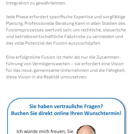
Integra­ti­on zu gewährleisten.
Jede Phase erfor­dert spezi­fi­sche Exper­ti­se und sorgfäl­ti­ge
Planung. Profes­sio­nel­le Beratung kann in allen Stadi­en des
Fusions­pro­zes­ses wertvoll sein, um recht­li­che, steuer­li­che
und betriebs­wirt­schaft­li­che Fallstri­cke zu vermei­den und
das volle Poten­zi­al der Fusion auszuschöpfen.
Eine erfolg­rei­che Fusion ist mehr als nur die Zusam­men­
füh­rung von Vermö­gens­wer­ten – sie erfor­dert eine Vision
für das neue, gemein­sa­me Unter­neh­men und die Fähig­keit,
diese Vision in die Reali­tät umzusetzen.