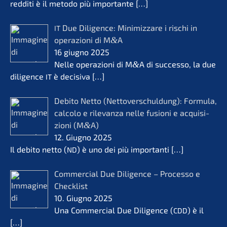
reddi­ti è il metodo più importan­te
[…]
Due Diligence: Minimiz­za­re i rischi in
IT
opera­zio­ni di M
&
A
16 giugno 2025
Nelle opera­zio­ni di M
&
A di succes­so, la due
diligence
è decisi­va
[…]
IT
Debito Netto (Netto­ver­schul­dung): Formu­la,
calco­lo e rilevanza nelle fusio­ni e acqui­si­
zio­ni (M
&
A)
12. Giugno 2025
Il debito netto (
) è uno dei più importan­ti
[…]
ND
Commer­cial Due Diligence – Proces­so e
Check­list
10. Giugno 2025
Una Commer­cial Due Diligence (
) è il
CDD
[…]