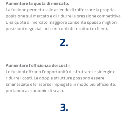
Aumen­ta­re la quota di merca­to.
La fusio­ne permet­te alle azien­de di rafforz­a­re la propria
posizio­ne sul merca­to e di ridur­re la pressio­ne compe­ti­ti­va.
Una quota di merca­to maggio­re consen­te spesso miglio­ri
posizio­ni negozia­li nei confron­ti di forni­to­ri e clienti.
2.
Aumen­ta­re l’effi­ci­en­za dei costi:
Le fusio­ni offro­no l’oppor­tu­ni­tà di sfrut­ta­re le siner­gie e
ridur­re i costi. Le doppie strut­tu­re posso­no essere
smantel­la­te e le risor­se impie­ga­te in modo più effici­en­te,
portan­do a econo­mie di scala.
3.