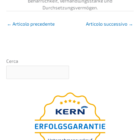
Beharr­lich­keit, Verhand­lungs­stär­ke und
Durchsetzungsvermögen.
←
Artico­lo precedente
Artico­lo succes­si­vo
→
Cerca