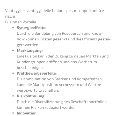
Vantag­gi e svantag­gi delle fusio­ni: pesare oppor­tu­ni­tà e
rischi
Fusio­nen Vorteile
Syner­gie­ef­fek­te:
Durch die Bünde­lung von Ressour­cen und Know-
how können Kosten gesenkt und die Effizi­enz gestei­
gert werden.
Markt­zu­gang:
Eine Fusion kann den Zugang zu neuen Märkten und
Kunden­grup­pen eröff­nen und das Wachs­tum
beschleunigen.
Wettbe­werbs­vor­tei­le:
Die Kombi­na­ti­on von Stärken und Kompe­ten­zen
kann die Markt­po­si­ti­on verbes­sern und Wettbe­
werbs­vor­tei­le schaffen.
Risiko­streu­ung:
Durch die Diver­si­fi­zie­rung des Geschäfts­port­fo­li­os
können Risiken reduziert werden.
Innova­ti­on: