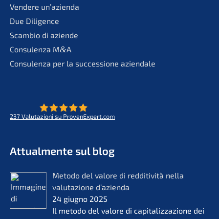
Vende­re un’azienda
Due Diligence
Scambio di aziende
Consu­len­za M
&
A
Consu­len­za per la succes­sio­ne aziendale
237
Valuta­zio­ni su ProvenExpert.com
- Futuro per opere di vita
KERN
Attual­men­te sul blog
Metodo del valore di reddi­ti­vi­tà nella
valuta­zio­ne d’azi­en­da
24 giugno 2025
Il metodo del valore di capita­liz­za­zio­ne dei