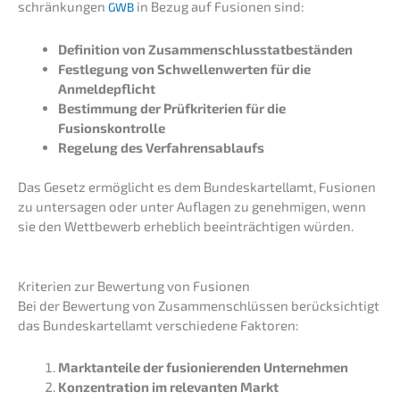
schrän­kun­gen
in Bezug auf Fusio­nen sind:
GWB
Defini­ti­on von Zusammenschlusstatbeständen
Festle­gung von Schwel­len­wer­ten für die
Anmeldepflicht
Bestim­mung der Prüfkri­te­ri­en für die
Fusionskontrolle
Regelung des Verfahrensablaufs
Das Gesetz ermög­licht es dem Bundes­kar­tell­amt, Fusio­nen
zu unter­sa­gen oder unter Aufla­gen zu geneh­mi­gen, wenn
sie den Wettbe­werb erheb­lich beein­träch­ti­gen würden.
Krite­ri­en zur Bewer­tung von Fusionen
Bei der Bewer­tung von Zusam­men­schlüs­sen berück­sich­tigt
das Bundes­kar­tell­amt verschie­de­ne Faktoren:
Markt­an­tei­le der fusio­nie­ren­den Unternehmen
Konzen­tra­ti­on im relevan­ten Markt