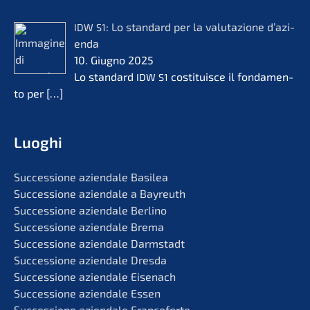
: Lo standard per la valuta­zio­ne d’azi­
IDW
S1
en­da
10. Giugno 2025
Lo standard
costi­tuis­ce il fonda­men­
IDW
S1
to per
[…]
Luoghi
Succes­sio­ne aziend­a­le Basilea
Succes­sio­ne aziend­a­le a Bayreuth
Succes­sio­ne aziend­a­le Berlino
Succes­sio­ne aziend­a­le Brema
Succes­sio­ne aziend­a­le Darmstadt
Succes­sio­ne aziend­a­le Dresda
Succes­sio­ne aziend­a­le Eisenach
Succes­sio­ne aziend­a­le Essen
Succes­sio­ne aziend­a­le Francoforte