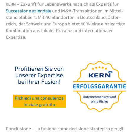
– Zukunft für Lebens­wer­ke hat sich als Exper­te für
KERN
Succes­sio­ne aziend­a­le
und M
&
A-Transaktionen im Mittel­
stand etabliert. Mit 40 Stand­or­ten in Deutsch­land, Öster­
reich, der Schweiz und Europa bietet
eine einzig­ar­ti­ge
KERN
Kombi­na­ti­on aus lokaler Präsenz und inter­na­tio­na­ler
Expertise.
Profi­tie­ren Sie von
unserer Exper­ti­se
bei Ihrer Fusion!
Richie­di una consu­len­za
inizia­le gratuita
Conclu­sio­ne – La fusio­ne come decis­io­ne strate­gi­ca per gli