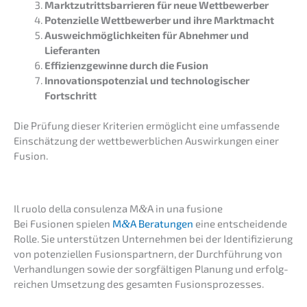
Markt­zu­tritts­bar­rie­ren für neue Wettbewerber
Poten­zi­el­le Wettbe­wer­ber und ihre Marktmacht
Ausweich­mög­lich­kei­ten für Abneh­mer und
Lieferanten
Effizi­enz­ge­win­ne durch die Fusion
Innova­ti­ons­po­ten­zi­al und techno­lo­gi­scher
Fortschritt
Die Prüfung dieser Krite­ri­en ermög­licht eine umfas­sen­de
Einschät­zung der wettbe­werb­li­chen Auswir­kun­gen einer
Fusion.
Il ruolo della consu­len­za M
&
A in una fusione
Bei Fusio­nen spielen
M
&
A Beratun­gen
eine entschei­den­de
Rolle. Sie unter­stüt­zen Unter­neh­men bei der Identi­fi­zie­rung
von poten­zi­el­len Fusions­part­nern, der Durch­füh­rung von
Verhand­lun­gen sowie der sorgfäl­ti­gen Planung und erfolg­
rei­chen Umset­zung des gesam­ten Fusionsprozesses.