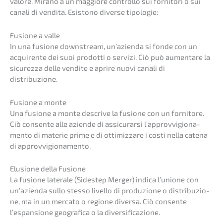
valore. Mirano a un maggio­re control­lo sui forni­to­ri o sui
canali di vendita. Esisto­no diver­se tipologie:
Fusio­ne a valle
In una fusio­ne downstream, un’azi­en­da si fonde con un
acqui­ren­te dei suoi prodot­ti o servi­zi. Ciò può aumen­ta­re la
sicurez­za delle vendite e aprire nuovi canali di
distribuzione.
Fusio­ne a monte
Una fusio­ne a monte descri­ve la fusio­ne con un forni­to­re.
Ciò consen­te alle azien­de di assicur­ar­si l’approv­vi­gio­na­
men­to di materie prime e di ottimiz­za­re i costi nella catena
di approvvigionamento.
Elusio­ne della Fusione
La fusio­ne latera­le (Sidestep Merger) indica l’unio­ne con
un’azi­en­da sullo stesso livel­lo di produ­zi­o­ne o distri­bu­zi­o­
ne, ma in un merca­to o regio­ne diver­sa. Ciò consen­te
l’espan­sio­ne geogra­fi­ca o la diversificazione.