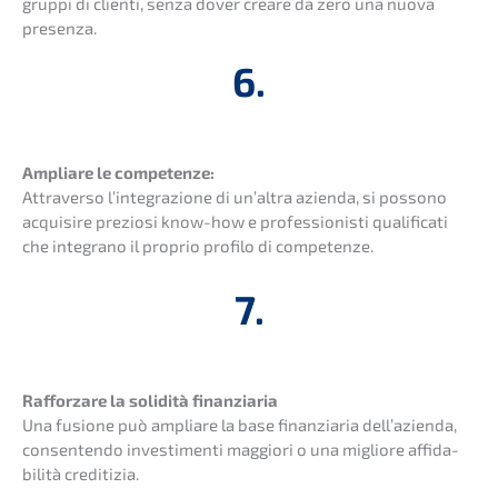
gruppi di clienti, senza dover creare da zero una nuova
presenza.
6.
Amplia­re le compe­ten­ze:
Attra­ver­so l’inte­gra­zio­ne di un’al­tra azien­da, si posso­no
acqui­si­re prezio­si know-how e profes­sio­nis­ti quali­fi­ca­ti
che integra­no il proprio profi­lo di competenze.
7.
Rafforz­a­re la solidi­tà finan­zia­ria
Una fusio­ne può amplia­re la base finan­zia­ria dell’a­zi­en­da,
consen­ten­do inves­ti­men­ti maggio­ri o una miglio­re affida­
bili­tà creditizia.