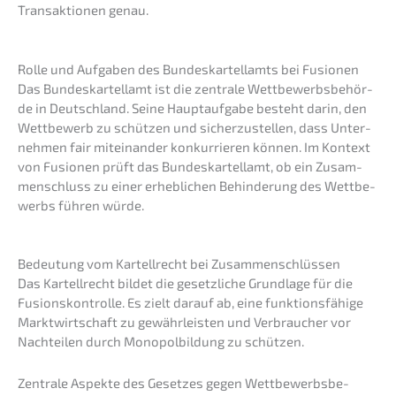
Trans­ak­tio­nen genau.
Rolle und Aufga­ben des Bundes­kar­tell­amts bei Fusionen
Das Bundes­kar­tell­amt ist die zentra­le Wettbe­werbs­be­hör­
de in Deutsch­land. Seine Haupt­auf­ga­be besteht darin, den
Wettbe­werb zu schüt­zen und sicher­zu­stel­len, dass Unter­
neh­men fair mitein­an­der konkur­rie­ren können. Im Kontext
von Fusio­nen prüft das Bundes­kar­tell­amt, ob ein Zusam­
men­schluss zu einer erheb­li­chen Behin­de­rung des Wettbe­
werbs führen würde.
Bedeu­tung vom Kartell­recht bei Zusammenschlüssen
Das Kartell­recht bildet die gesetz­li­che Grund­la­ge für die
Fusions­kon­trol­le. Es zielt darauf ab, eine funkti­ons­fä­hi­ge
Markt­wirt­schaft zu gewähr­leis­ten und Verbrau­cher vor
Nachtei­len durch Monopol­bil­dung zu schützen.
Zentra­le Aspek­te des Geset­zes gegen Wettbe­werbs­be­