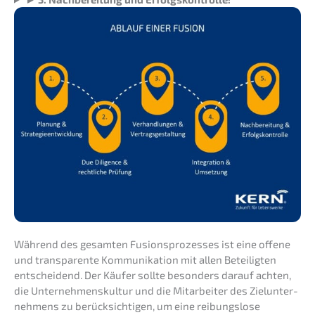
Während des gesam­ten Fusions­pro­zes­ses ist eine offene
und trans­pa­ren­te Kommu­ni­ka­ti­on mit allen Betei­lig­ten
entschei­dend. Der Käufer sollte beson­ders darauf achten,
die Unter­neh­mens­kul­tur und die Mitar­bei­ter des Zielun­ter­
neh­mens zu berück­sich­ti­gen, um eine reibungs­lo­se