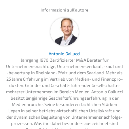
Infor­ma­zio­ni sull’autore
Antonio Galluc­ci
Jahrgang 1970, Zerti­fi­zier­ter M
&
A Berater für
Unternehmens­nachfolge, Unter­nehmens­verkauf, -kauf und
-bewer­tung in Rhein­land-Pfalz und dem Saarland. Mehr als
25 Jahre Erfah­rung im Vertrieb von Medien- und Finanz­pro­
duk­ten. Gründer und Geschäfts­füh­ren­der Gesell­schaf­ter
mehre­rer Unter­neh­men im Bereich Medien. Antonio Galluc­ci
besitzt langjäh­ri­ge Geschäfts­füh­rungs­er­fah­rung in der
Medien­bran­che. Seine beson­de­ren fachli­chen Stärken
liegen in seiner betriebs­wirt­schaft­li­chen Urteils­kraft und
der dynami­schen Beglei­tung von Unter­neh­mens­nach­fol­ge­
pro­zes­sen. Was ihn dabei beson­ders auszeich­net sind