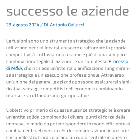
succes­so le aziende
23. agosto 2024
/ Di
Antonio Gallucci
Le fusio­ni sono uno strumen­to strate­gi­co che le azien­de
utiliz­za­no per rialli­ne­ar­si, cresce­re e rafforz­a­re la propria
compe­ti­ti­vi­tà. Tutta­via, una fusio­ne è più di una sempli­ce
combi­na­zio­ne legale di azien­de: è un comples­so
Proces­so
di M
&
A
, che richie­de un’at­ten­ta piani­fi­ca­zio­ne, lungi­mi­ran­
za strate­gi­ca e un’esecu­zi­o­ne profes­sio­na­le. Attra­ver­so
un’unio­ne del genere, le azien­de posso­no assicur­ar­si signi­
fi­ca­ti­vi vantag­gi compe­ti­ti­vi nell’e­co­no­mia combi­n­an­do
risor­se e sfrutt­an­do siner­gie operative.
L’obi­et­tivo prima­rio di queste allean­ze strate­gi­che è creare
un’en­ti­tà solida combi­n­an­do i diver­si punti di forza delle
impre­se, in modo da poter rispon­de­re in modo effici­en­te ai
cambia­men­ti del merca­to. Sia le conside­ra­zio­ni finan­zia­rie
che quelle strut­tu­ra­li gioca­no un ruolo centra­le in questo