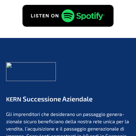
Succes­sio­ne Aziendale
KERN
Gli impren­di­to­ri che deside­r­ano un passag­gio genera­
zio­na­le sicuro benefi­ci­a­no della nostra rete unica per la
vendita, l’acqui­si­zio­ne e il passag­gio genera­zio­na­le di
impre­se. Consu­len­ti compe­ten­ti in 40 sedi in Germa­nia,