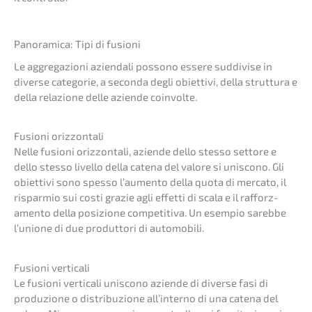
Panor­ami­ca: Tipi di fusioni
Le aggre­ga­zio­ni aziend­a­li posso­no essere suddi­vi­se in
diver­se catego­rie, a secon­da degli obiet­ti­vi, della strut­tu­ra e
della relazio­ne delle azien­de coinvolte.
Fusio­ni orizzontali
Nelle fusio­ni orizzon­ta­li, azien­de dello stesso setto­re e
dello stesso livel­lo della catena del valore si unisco­no. Gli
obiet­ti­vi sono spesso l’aumen­to della quota di merca­to, il
rispar­mio sui costi grazie agli effet­ti di scala e il rafforz­
amen­to della posizio­ne compe­ti­ti­va. Un esempio sareb­be
l’unio­ne di due produt­to­ri di automobili.
Fusio­ni verticali
Le fusio­ni verti­cali unisco­no azien­de di diver­se fasi di
produ­zi­o­ne o distri­bu­zi­o­ne all’in­ter­no di una catena del