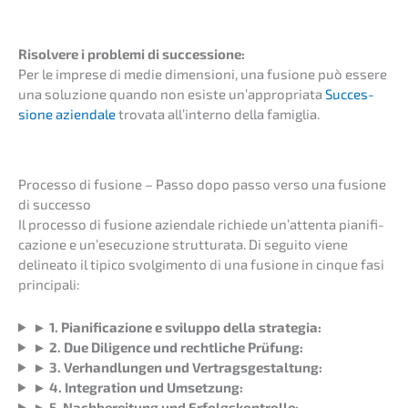
Risol­vere i proble­mi di succes­sio­ne:
Per le impre­se di medie dimen­sio­ni, una fusio­ne può essere
una soluzi­o­ne quando non esiste un’ap­pro­pria­ta
Succes­
sio­ne aziend­a­le
trovata all’in­ter­no della famiglia.
Proces­so di fusio­ne – Passo dopo passo verso una fusio­ne
di successo
Il proces­so di fusio­ne aziend­a­le richie­de un’at­ten­ta piani­fi­
ca­zio­ne e un’esecu­zi­o­ne strut­tu­ra­ta. Di segui­to viene
delinea­to il tipico svolgi­men­to di una fusio­ne in cinque fasi
principali:
►
1. Piani­fi­ca­zio­ne e svilup­po della strategia:
► 2. Due Diligence und recht­li­che Prüfung:
► 3. Verhand­lun­gen und Vertragsgestaltung:
►
4. Integra­ti­on und Umsetzung:
► 5. Nachbe­rei­tung und Erfolgskontrolle: