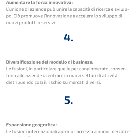
Aumen­ta­re la forza innova­ti­va:
L’unio­ne di azien­de può unire le capaci­tà di ricer­ca e svilup­
po. Ciò promuo­ve l’inno­va­zio­ne e accele­ra lo svilup­po di
nuovi prodot­ti o servizi.
4.
Diver­si­fi­ca­zio­ne del model­lo di business:
Le fusio­ni, in parti­co­la­re quelle per conglo­me­ra­to, consen­
to­no alle azien­de di entra­re in nuovi setto­ri di attivi­tà,
distri­buen­do così il rischio su merca­ti diversi.
5.
Espan­sio­ne geogra­fi­ca:
Le fusio­ni inter­na­zio­na­li aprono l’acces­so a nuovi merca­ti e