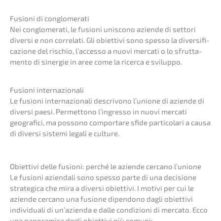
Fusio­ni di conglomerati
Nei conglo­me­ra­ti, le fusio­ni unisco­no azien­de di setto­ri
diver­si e non corre­la­ti. Gli obiet­ti­vi sono spesso la diver­si­fi­
ca­zio­ne del rischio, l’acces­so a nuovi merca­ti o lo sfrut­ta­
men­to di siner­gie in aree come la ricer­ca e sviluppo.
Fusio­ni internazionali
Le fusio­ni inter­na­zio­na­li descri­vo­no l’unio­ne di azien­de di
diver­si paesi. Permet­to­no l’ingresso in nuovi merca­ti
geogra­fi­ci, ma posso­no comport­are sfide parti­co­la­ri a causa
di diver­si siste­mi legali e culture.
Obiet­ti­vi delle fusio­ni: perché le azien­de cerca­no l’unione
Le fusio­ni aziend­a­li sono spesso parte di una decis­io­ne
strate­gi­ca che mira a diver­si obiet­ti­vi. I motivi per cui le
azien­de cerca­no una fusio­ne dipen­do­no dagli obiet­ti­vi
indivi­dua­li di un’azi­en­da e dalle condi­zio­ni di merca­to. Ecco
una panor­ami­ca degli obiet­ti­vi più comuni: