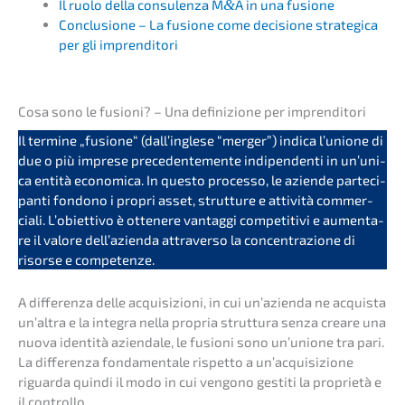
Il ruolo della consu­len­za M
&
A in una fusione
Conclu­sio­ne – La fusio­ne come decis­io­ne strate­gi­ca
per gli imprenditori
Cosa sono le fusio­ni? – Una defini­zio­ne per imprenditori
Il termi­ne „fusio­ne“ (dall’ing­le­se “merger”) indica l’unio­ne di
due o più impre­se prece­den­te­men­te indipen­den­ti in un’uni­
ca entità econo­mica. In questo proces­so, le azien­de parte­ci­
pan­ti fondo­no i propri asset, strut­tu­re e attivi­tà commer­
cia­li. L’obi­et­tivo è ottene­re vantag­gi compe­ti­ti­vi e aumen­ta­
re il valore dell’a­zi­en­da attra­ver­so la concen­tra­zio­ne di
risor­se e competenze.
A diffe­ren­za delle acqui­si­zio­ni, in cui un’azi­en­da ne acquis­ta
un’al­tra e la integra nella propria strut­tu­ra senza creare una
nuova identi­tà aziend­a­le, le fusio­ni sono un’unio­ne tra pari.
La diffe­ren­za fonda­men­ta­le rispet­to a un’ac­qui­si­zio­ne
riguar­da quindi il modo in cui vengo­no gesti­ti la proprie­tà e
il controllo.