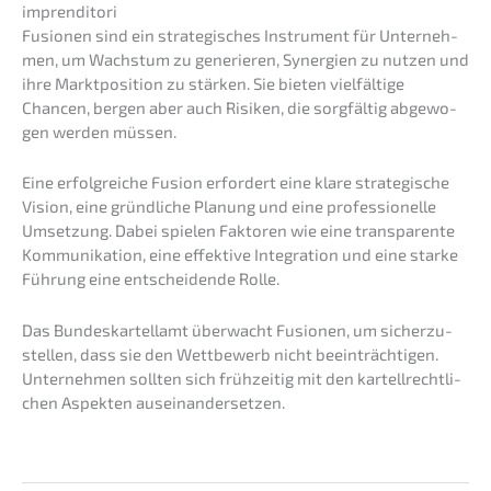
imprenditori
Fusio­nen sind ein strate­gi­sches Instru­ment für Unter­neh­
men, um Wachs­tum zu generie­ren, Syner­gien zu nutzen und
ihre Markt­po­si­ti­on zu stärken. Sie bieten vielfäl­ti­ge
Chancen, bergen aber auch Risiken, die sorgfäl­tig abgewo­
gen werden müssen.
Eine erfolg­rei­che Fusion erfor­dert eine klare strate­gi­sche
Vision, eine gründ­li­che Planung und eine profes­sio­nel­le
Umset­zung. Dabei spielen Fakto­ren wie eine trans­pa­ren­te
Kommu­ni­ka­ti­on, eine effek­ti­ve Integra­ti­on und eine starke
Führung eine entschei­den­de Rolle.
Das Bundes­kar­tell­amt überwacht Fusio­nen, um sicher­zu­
stel­len, dass sie den Wettbe­werb nicht beein­träch­ti­gen.
Unter­neh­men sollten sich frühzei­tig mit den kartell­recht­li­
chen Aspek­ten auseinandersetzen.