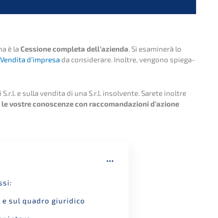
na è la
Cessio­ne comple­ta dell’a­zi­en­da
. Si esami­nerà lo
Vendita d’impre­sa
da consider­a­re. Inolt­re, vengo­no spiega­
.r.l. e sulla vendita di una S.r.l. insol­ven­te. Sarete inolt­re
 le vostre conoscen­ze con racco­man­da­zio­ni d’azio­ne
ssi:
tà e sul quadro giuridico