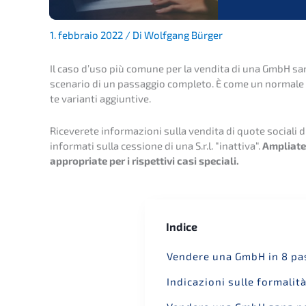
1. febbraio 2022 / Di Wolfgang Bürger
Il caso d’uso più comune per la vendita di una GmbH sa
scena­rio di un passag­gio comple­to. È come un norma­le
te varian­ti aggiuntive.
Riceverete infor­ma­zio­ni sulla vendita di quote socia­li di S
infor­ma­ti sulla cessio­ne di una S.r.l. “inatti­va“.
Amplia­te
appro­pria­te per i rispet­ti­vi casi speciali.
Indice
Vende­re una GmbH in 8 pa
Indica­zio­ni sulle forma­li­