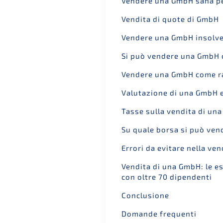
Vende­re una GmbH sana pe
Vendita di quote di GmbH
Vende­re una GmbH insolv
Si può vende­re una GmbH 
Vende­re una GmbH come r
Valuta­zio­ne di una GmbH e
Tasse sulla vendita di un
Su quale borsa si può ven
Errori da evitare nella ven
Vendita di una GmbH: le espe
con oltre 70 dipendenti
Conclu­sio­ne
Doman­de frequenti