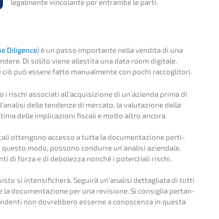
legal­men­te vinco­lan­te per entram­be le parti.
e Diligence
) è un passo importan­te nella vendita di una
e­re. Di solito viene alles­t­i­ta una data room digita­le.
ove ciò può essere fatto manual­men­te con pochi raccoglitori.
o i rischi associa­ti all’ac­qui­si­zio­ne di un’azi­en­da prima di
l’ana­li­si delle tenden­ze di merca­to, la valuta­zio­ne della
stima delle impli­ca­zio­ni fisca­li e molto altro ancora.
isca­li otten­go­no acces­so a tutta la documen­ta­zio­ne perti­
n questo modo, posso­no condur­re un’ana­li­si aziend­a­le.
nti di forza e di debolez­za nonché i poten­zia­li rischi.
uis­to si inten­si­fi­cherà. Seguirà un’ana­li­si detta­glia­ta di tutti
­re la documen­ta­zio­ne per una revisio­ne. Si consi­glia pertan­
 dipen­den­ti non dovreb­be­ro esser­ne a conoscen­za in questa