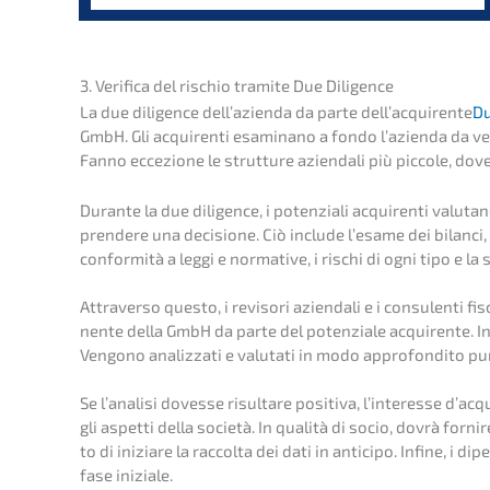
3. Verifi­ca del rischio trami­te Due Diligence
La due diligence dell’a­zi­en­da da parte dell’ac­qui­ren­te
Du
GmbH. Gli acqui­ren­ti esami­nano a fondo l’azi­en­da da vend
Fanno eccezio­ne le strut­tu­re aziend­a­li più picco­le, d
Duran­te la due diligence, i poten­zia­li acqui­ren­ti valut­a­n
prende­re una decis­io­ne. Ciò include l’esa­me dei bilan­ci, 
confor­mi­tà a leggi e norma­ti­ve, i rischi di ogni tipo e la 
Attra­ver­so questo, i reviso­ri aziend­a­li e i consu­len­ti f
nen­te della GmbH da parte del poten­zia­le acqui­ren­te. I
Vengo­no analiz­za­ti e valuta­ti in modo appro­fon­di­to pu
Se l’ana­li­si doves­se risul­t­a­re positi­va, l’inter­es­se d’acq
gli aspet­ti della socie­tà. In quali­tà di socio, dovrà forni
to di inizia­re la raccol­ta dei dati in antici­po. Infine, i
fase inizia­le.