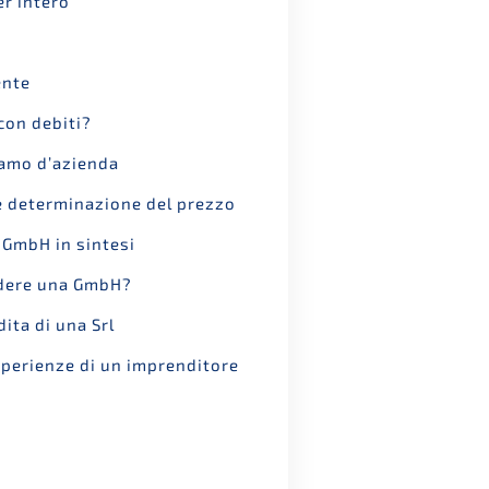
r intero
ente
con debiti?
amo d’azienda
 deter­mi­na­zio­ne del prezzo
a GmbH in sintesi
de­re una GmbH?
dita di una Srl
ri­en­ze di un impren­di­to­re