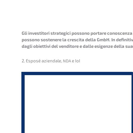
Gli inves­ti­to­ri strate­gi­ci posso­no portare conoscen­za 
posso­no sostene­re la cresci­ta della GmbH. In defini­ti­va, 
dagli obiet­ti­vi del vendito­re e dalle esigen­ze della su
2. Esposé aziend­a­le,
e IoI
NDA