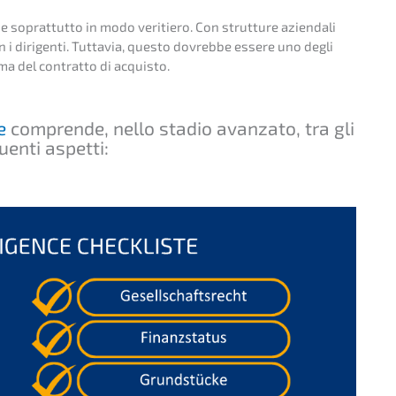
oprat­tut­to in modo veritie­ro. Con strut­tu­re aziend­a­li
n i dirigen­ti. Tutta­via, questo dovreb­be essere uno degli
rma del contrat­to di acquisto.
e
compren­de, nello stadio avanz­a­to, tra gli
guen­ti aspetti: