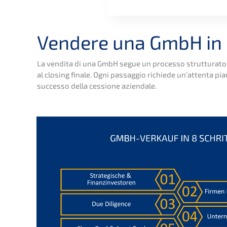
Vende­re una GmbH in 
La vendita di una GmbH segue un proces­so strut­tu­ra­to in ott
al closing finale. Ogni passag­gio richie­de un’at­ten­ta piani
succes­so della cessio­ne aziendale.