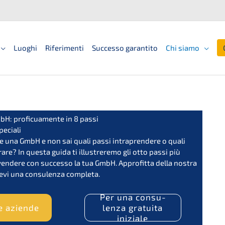
Luoghi
Riferimenti
Successo garantito
Chi siamo
H: proficu­a­men­te in 8 passi
peciali
re una GmbH e non sai quali passi intra­pren­de­re o quali
­a­re? In questa guida ti illus­tre­re­mo gli otto passi più
vende­re con succes­so la tua GmbH. Appro­fit­ta della nostra
icevi una consu­len­za completa.
Per una consu­
e aziende
len­za gratui­ta
iniziale