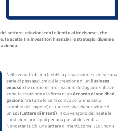
del setto­re, relazio­ni con i clienti o altre risor­se.
, che
la scelta tra inves­ti­to­ri finan­zia­ri e strate­gi­ci dipen­de
a azienda.
Nella vendita di una GmbH, la prepa­ra­zio­ne richie­de una
serie di passag­gi, tra cui la creazio­ne di un
Business
exposé
, che contiene infor­ma­zio­ni detta­glia­te sull’a­zi­
en­da, la creazio­ne e la firma di un
Accordo di non divul­
ga­zio­ne
) tra tutte le parti coinvol­te (prima dello
scambio dell’­ex­po­sé) e la succes­si­va elabo­ra­zio­ne di
un
Lol (Lette­ra di Inten­ti)
, in cui vengo­no delinea­te le
condi­zio­ni princi­pa­li per una possi­bi­le vendita.
Nonostan­te ciò, una lette­ra d’inten­ti, come il LoI, non è