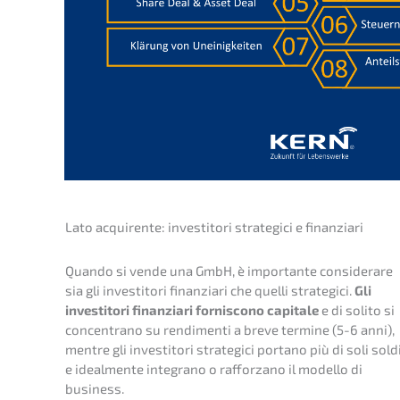
Lato acqui­ren­te: inves­ti­to­ri strate­gi­ci e finanziari
Quando si vende una GmbH, è importan­te consider­a­re
sia gli inves­ti­to­ri finan­zia­ri che quelli strate­gi­ci.
Gli
inves­ti­to­ri finan­zia­ri fornis­co­no capita­le
e di solito si
concen­tra­no su rendi­men­ti a breve termi­ne (5-6 anni),
mentre gli inves­ti­to­ri strate­gi­ci porta­no più di soli sold
e ideal­men­te integra­no o raffor­za­no il model­lo di
business.