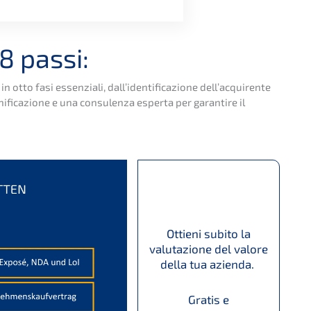
8 passi:
o fasi essen­zia­li, dall’i­den­ti­fi­ca­zio­ne dell’ac­qui­ren­te
­fi­ca­zio­ne e una consu­len­za esper­ta per garan­ti­re il
Ottieni subito la
valuta­zio­ne del valore
della tua azienda.
Gratis e