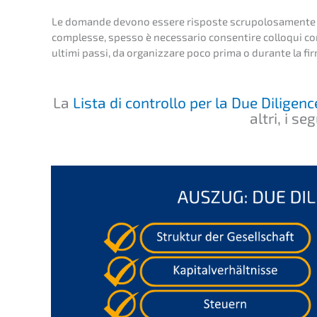
Le doman­de devono essere rispos­te scrupo­lo­sa­men­te e s
comples­se, spesso è neces­sa­rio consen­ti­re collo­qui co
ultimi passi, da organiz­za­re poco prima o duran­te la fi
La
Lista di control­lo per la Due Diligenc
altri, i se