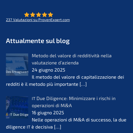
237
Valuta­zio­ni su ProvenExpert.com
- Futuro per opere di vita
KERN
Attual­men­te sul blog
Metodo del valore di reddi­ti­vi­tà nella
valuta­zio­ne d’azi­en­da
24 giugno 2025
Il metodo del valore di capita­liz­za­zio­ne dei
reddi­ti è il metodo più importan­te
[…]
Due Diligence: Minimiz­za­re i rischi in
IT
opera­zio­ni di M
&
A
16 giugno 2025
Nelle opera­zio­ni di M
&
A di succes­so, la due
diligence
è decisi­va
[…]
IT