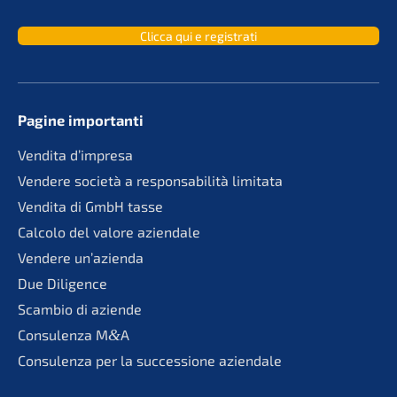
Clicca qui e registrati
Pagine importan­ti
Vendita d’impre­sa
Vende­re socie­tà a responsa­bi­li­tà limitata
Vendita di GmbH tasse
Calco­lo del valore aziendale
Vende­re un’azienda
Due Diligence
Scambio di aziende
Consu­len­za M
&
A
Consu­len­za per la succes­sio­ne aziendale