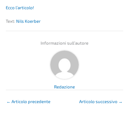
Ecco l’arti­co­lo!
Text:
Nils Koerber
Infor­ma­zio­ni sull’autore
Redazio­ne
←
Artico­lo precedente
Artico­lo succes­si­vo
→