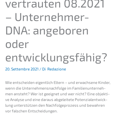
ver­trau­ten 08.2021
– Unter­neh­mer-
DNA: angebo­ren
oder
entwicklungsfähig?
20. Settembre 2021
/ Di
Redazione
Wie entschei­den eigent­lich Eltern – und erwach­se­ne Kinder,
wenn die Unternehmens­nachfolge im Famili­en­un­ter­neh­
men ansteht? Wer ist geeig­net und wer nicht? Eine objek­ti­
ve Analy­se und eine daraus abgelei­te­te Poten­zi­al­ent­wick­
lung unter­stüt­zen den Nachfol­ge­pro­zess und bewah­ren
vor falschen Entscheidungen.