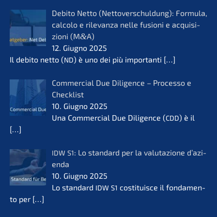
Debito Netto (Netto­ver­schul­dung): Formu­la,
calco­lo e rilevanza nelle fusio­ni e acqui­si­
zio­ni (M
&
A)
12. Giugno 2025
Il debito netto (
) è uno dei più importan­ti
[…]
ND
Commer­cial Due Diligence – Proces­so e
Check­list
10. Giugno 2025
Una Commer­cial Due Diligence (
) è il
CDD
[…]
: Lo standard per la valuta­zio­ne d’azi­
IDW
S1
en­da
10. Giugno 2025
Lo standard
costi­tuis­ce il fonda­men­
IDW
S1
to per
[…]