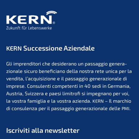
Succes­sio­ne Aziendale
KERN
Gli impren­di­to­ri che deside­r­ano un passag­gio genera­
zio­na­le sicuro benefi­ci­a­no della nostra rete unica per la
vendita, l’acqui­si­zio­ne e il passag­gio genera­zio­na­le di
impre­se. Consu­len­ti compe­ten­ti in 40 sedi in Germa­nia,
Austria, Svizzera e paesi limit­ro­fi si impegna­no per voi,
la vostra famiglia e la vostra azien­da.
– Il marchio
KERN
di consu­len­za per il passag­gio genera­zio­na­le delle
.
PMI
Iscri­vi­ti alla newsletter